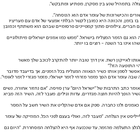
פעולה בתמהיל שנע בין מסקרן, מפתיע ומתבקש".
ורים והכישרונות של עומר אדם הוא הנוסחה".
 בזמן, והכוונה היא כמובן לקשר הבלתי אמצעי של אדם עם מעריציו
עולם, תמונות עם חברים, צילומים מתוך קמפיינים פרסומיים שבהם הוא משתתף וכמובן
ה הוא גם הזמר המצליח בישראל. "ממש כמו אמנים ישראלים מיתולוגיים
הו אינו בר השגה - רוצים בו יותר.
תו לאייקון רשת. אין דרך טובה יותר להתקרב לכוכב שלך מאשר
י התופעה הזו?"
יב", שכתב והלחין דורון מדלי. כבר אז היה אפשר לסמן אותו כשיר הגאווה המצליח בכל הזמנים, אך בדיעבד מדובר
 שבה עומר אדם הפך מזמר מזרחי לזמר ישראלי, מזמר מגזרי לזמר לאומי".
 אומר כתב התרבות של "ישראל היום" ערן סויסה. "אם נחזור אחורה, נשים
יר הופך להיות חוצה מגדרים, עדות וגילים. מעבר לזה, השיר הזה מביא
וב כאמנים ולנו כחברה. ספק אם אדם שהקליט את השיר חשב על המסר
יסט אין הצלחה. "מעבר לזה, ואולי בעצם לפני הכל, המוזיקה של עומר
 גלגלצ התעלמה מהזמר, עד שנכנעה אף היא להצלחה המסחררת. "היום גם