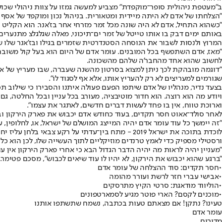
ב"מעטפת ניהולית סופר־מוקפדת" מצביע למעשה גמזו על צוות ניהולי שכולל 
"הצלחתו של אדם לא היתה מיידית ומטאורית. בניהול נכון ומוקפד של אסף 
"כשהוא התחיל, אדם לא היה שונה מכל זמר מזרחי אחר בז'אנר. הוא הקליט שי
באותם ימים דבק בו אותו טייטל של זמר ים־תיכוני, מאלה שגלגלצ מתנערים
המרוץ ולנסות לשבור את הנוסחה הסטנדרטית שזמרים בגילו ובז'אנר שלו ש
"מאז, אדם השתפשף בכל המובנים. עומר אדם של היום הוא בעל קול משובח, ב
לחשוב שהוא אחד מהחבר'ה שלהם מהשכונה.
"דוגמה מובהקת לכך ניתן למצוא בסרטון מהשנה שעברה, שבו מעריץ של אד
שגורמים למעריצים לא רק להעריץ אותו, אלא אף לסגוד לו".
בצעד נדיר, מנהליו של אדם שיתפו הפעם פעולה איתנו והסבירו כי שילוב ת
ויודע מה הוא רוצה. הוא חדור מוטיבציה, מעורב בכל עניין ובכל החלטה, ג
וארוכת טווח, אין בו פחד לעשות דברים חדשים, לאתגר את עצמו".
לאחר סולד־אאוט חסר תקדים, בעוד כחודש אדם יכבוש את פארק הירקון ובכ
"זה יימשך כל עוד עומר אדם יהיה המייצג המושלם של ישראל, או, לחלופין, עד 
לוכדת בתוכה את ישראל 2019 - מתח בין־עדתי על רק
ורסטילי מספיק כדי לאמץ טרנדים מוזיקליים לתוך העשייה שלו, לכן הוא כ
"מעניין יהיה לראות מה יהיה הדבר הגדול הבא כי אחרי פארק הירקון אין עוד
"ברגע שהוא יכבוש את הירקון, לא יהיו לו עוד שיאים לכבוש", מסכם פטימ
•
חסר תקדים: סוד ההצלחה של עומר אדם
•
אבישי עברי חזר לרשת ועורר מהומה
•
הוליווד מודאגת: סרטי הקיץ מתרסקים
•
מוכנים לקסם? הארי פוטר מגיע לסמארטפונים
טעינו? נתקן! אם מצאתם טעות בכתבה, נשמח שתשתפו אותנו
עומר אדם
מדורים