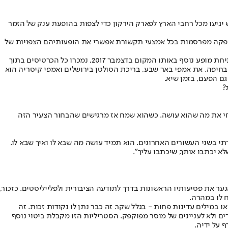
 היסטוריה. פרסומים שונים ניסו להנמיך את גודל העניין, אך השורה התחתונה היא כי בתאריך 17 ביולי, לא פחות מ־50 אלף איש יגיעו מכל רחבי הארץ לפארק הירקון כדי לצפות בהופעת ענק של הזמר
בדה כי כל הכרטיסים נמכרו בזמן שיא חסר תקדים של 24 שעות בלבד. בזמן שחברות הפקה מפרסמות בכל אמצעי תקשורת אפשרי את הופעותיהם הצפויות של
ההישג הזה הוא פסגת ההישגים של אדם, שכבר התרגל למכור כ־11,500 כרטיסים בתוך שעה וחצי להיכל מנורה מבטחים. גם כשהודיע בהפתעה על פתיחת מופע נוסף באותו המקום בדצמבר 2017, נמכרו כל הכרטיסים בתוך
מדרגה ושבר שיא נוסף עם מכירה של כ־30 אלף כרטיסים לאצטדיון סמי עופר בחיפה. את אמפי באר שבע, בריכת הסולטן בירושלים ואמפי קיסריה הוא
גם הפעם, בזמן שיא.
?
איש חי את מה שהוא עושה. כשהוא שמח אז מרגישים שהבחור הצעיר הזה
י בשני העשורים האחרונים. הוא תמיד עושה מה שבא לו ואיך שבא לו.
א יכתבו אותך, שיכתבו עליך".
ער את פסיעותיו הראשונות בדרך לתודעה הציבורית ולפלייליסטים. כזכור,
 במילים עדינות פחות - בגלל שקר. זה כבר נתן לו נקודות זכות. זה
ם ולא לעניינים של מוסר מפוקפק. הסטריליות הזו מקבלת ביטוי נוסף
 על ידיה.