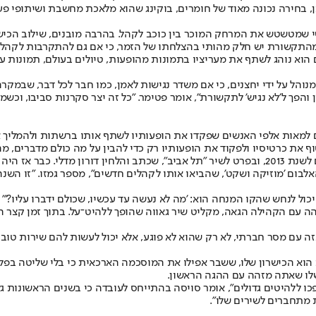
אותן, בחירה נכונה מאוד של חומרים, בוקינג שהוא מלאכת מחשבת ושיתופי 
ישי שמטשטש את המרחק המוכר בין כוכב לקהל. בהרבה מובנים, שילוב הכיש
התקשורת יש חלק מהותי בהצלחתו של הזמר, כי אם גם להתקרבות לקהל בו
 עוקבים באינסטגרם בלבד, שם הוא נוהג לשתף את מעריציו בתמונות מהופעות, טיולים ב
נוהל על ידי יחצנים, כי אם משדר נגישות לאמן, כמו חבר לכל דבר, שבמקר
והפך ל'לא נגיש' לתקשורת", אומר פטימר. "כל זה יצר סקרנות סביבו, וכשמש
 למאות אלפי האנשים שפקדו את הופעותיו לשתף אותו ברשתות ולהמליך או
 את כרטיסיו ולפקוד את הופעותיו רק כדי להבין על מה כולם מדברים, מה
את נקודת המפנה המשמעותית ביותר בקריירה של אדם מנכסים המומחים לשנת 2013, ובפרט לשיר "תל אב
לבום 'מוזיקה ושקט', שהביאו אותו לקהלים חדשים", מספר גמזו. "זו השנה
יכול לנחש שהקו המנחה הוא: 'מה לא נעשה עד עכשיו, שכולם ידברו עליו?'"
הה עם הקהילה הגאה, מקליט שיר גאווה שהופך ללהיט־על. בתוך זמן קצר הש
כזה עם מסר חברתי, לא רק שהוא לא פוגע, אלא יכול לעשות להם שירות ט
א הכישרון שלו, ששבר אפילו את המוסכמה הארכאית כי בלי שליטה בפלייל
שלו שאתה מזהה עם ההגה הראשון.
הפכו ללהיטים גדולים", אומר סויסה בהתייחס לעובדה כי בשנים הראשונות
 מתחברים לשירים שלו".