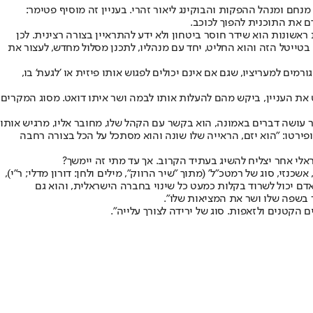
נחם ומנהל ההפקות והבוקינג ליאור זהרי. בעניין זה מוסיף פטימר:
ם את התוכנית להפוך לכוכב.
 ראשונות הוא שידר חוסר ביטחון ולא ידע להתראיין בצורה רצינית. לכן
טייטל הזה והוא החליט, יחד עם מנהליו, לתכנן מסלול מחדש, לעצור את
ם למעריציו, שגם אם אינם יכולים לפגוש אותו פיזית או 'לגעת' בו,
את העניין, ביקש מהם להעלות אותו לבמה ושר איתו דואט. מסוג המקרים
ר עושה דברים באמונה, הוא בקשר עם הקהל שלו, מחובר אליו, מרגיש אותו
ופירטו: "הוא יזם, הראייה שלו שונה והוא מסתכל על הכל בצורה רחבה
לי אחר יצליח להשיג בעתיד הקרוב. אך עד מתי זה יימשך?
כנזי, סוג של רמטכ"ל' (מתוך "שיר הרווק", מילים ולחן: דורון מדלי; ר"י),
 מושלמת. אדם יכול לשרוד בקלות כמעט כל שינוי בחברה הישראלית, והוא גם
ר בשפה שלו ושר את המציאות שלו".
ם הקטנים ולזאפות. סוג של ירידה לצורך עלייה".