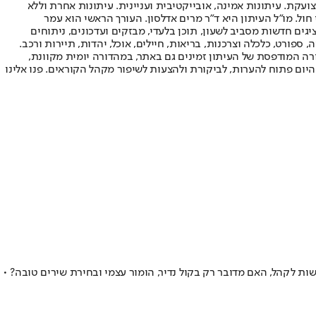
ועקת. עיתונות אמינה, אובייקטיבית ועניינית. עיתונות אחרת וללא
עור החשיפה הגבוה ביותר בימי חול. מו"ל העיתון היא ד"ר מרים אדלסון. העורך הראשי הוא עמר
 והעורך המייסד הוא עמוס רגב. אתרי האינטרנט של "ישראל היום" בעברית ובאנגלית, כמו כן היישומונים (אפליקציות) לאנדרואיד ול-iOS, מציגים חדשות מסביב לשעון, תוכן בלעדי, מבזקים ועדכונים, ניתוחים
, ספורט, כלכלה וצרכנות, בריאות, חיילים, אוכל, יהדות, תיירות ורכב.
דורה המודפסת של העיתון זמינים גם באתר, במהדורה יומית מקוונת,
היום פתוח להערות, לביקורת ולהצעות לשיפור מקהל הקוראים. פנו אלינו
2, עושה היסטוריה • לצד ההתרחקות מהתקשורת והנגישות לקהל, האם מדובר רק בקול נדיר, הומור עצמי ובחירת שירים טובה? •