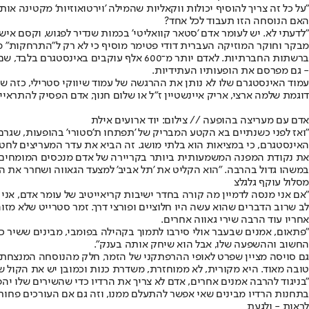
"על כל זה צריך להוסיף יכולות ווקאליות שהמילה 'וירטואוזיות' מקטינה 
האם הנוסחה הזו תעבוד לכל אחד?
"לדעתי לא. יש לעומר אדם 'סטאר קוואליטי' בכמות שנדיר לפגוש, וקסם א
מבקר וחוקר המוזיקה העברית דודי פטימר מוסיף כי לא רק ל"התרחקות" מ
ברשתות החברתיות. לאדם יותר מ־600 אלף
- גם מפרסם את הופעותיו העתידיות.
עמוד האינסטגרם שלו לא נותן את ההרגשה של עמוד שיווקי סטרילי, כזה שמ
דוגמת שלמה ארצי, אריק איינשטיין ז"ל או שלום חנוך, אדם הפסיק להתראיין 
אדם עם מעריצה בהופעה // צילום: יוד ארועים אילת
"ואז לפני כשנתיים בא הקטע המבריק של 'תפתחו ת'סטורי' בהופעות, שגרם
האינסטגרם, כי במציאות הוא בלתי מושג. זה הביא את עדר המעריצים לחטוף
במשהו גדול בהרבה. "הוא הקליט את 'תל אביב' למצעד הגאווה ושחרר את הא
מסלול עוקף גלגלצ
"אם אני מנסה לדמיין מה קורה בחדר ישיבות קריאייטיב של עומר אדם, אני 
לב שרוב הדברים שהוא עשה היו חלוציים ופורצי דרך. זמר סטרייט שלא מזו
אחריו עוד הרבה שירי גאווה אחרים.
"פתאום, אמנים שבעבר אולי סירבו לתמוך בקהילה בפומבי, מבינים ששיר 
החשוב וההשפעה שלו, אבל הוא שיחק אותה בענק".
גם סויסה מציין שפרט לאופי ההרפתקני של הזמר, חלק מהנוסחה המנצחת הו
טובה מאוד. היא מקורית, לא ממוחזרת, משדרת כנות וכמובן יש את הקול 
"בניגוד להרבה אמנים אחרים, אדם לא צריך את הרדיו כדי שהשירים שלו י
בתחנות הרדיו מבינים שאי אפשר להתעלם ממנו, וזה גם אם העורכים פחות
לראות - ולגעת