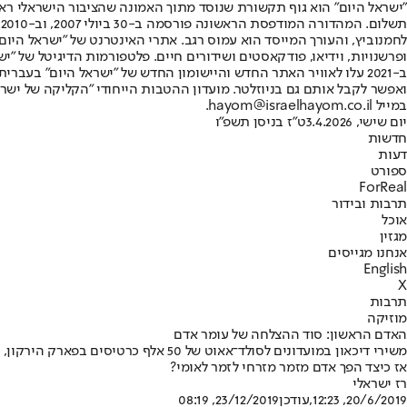
"ישראל היום" הוא גוף תקשורת שנוסד מתוך האמונה שהציבור הישראלי ראוי 
ת
ופרשנויות, וידיאו, פודקאסטים ושידורים חיים. פלטפורמות הדיגיטל של "ישרא
ב-2021 עלו לאוויר האתר החדש והיישומון החדש של "ישראל היום" בע
ואפשר לקבל אותם גם בניוזלטר. מועדון ההטבות הייחודי "הקליקה של ישרא
במייל hayom@israelhayom.co.il.
יום שישי, 3.4.2026
ט"ז בניסן תשפ"ו
חדשות
דעות
ספורט
ForReal
תרבות ובידור
אוכל
מגזין
אנחנו מגייסים
English
X
תרבות
מוזיקה
האדם הראשון: סוד ההצלחה של עומר אדם
אז כיצד הפך אדם מזמר מזרחי לזמר לאומי?
רז ישראלי
20/6/2019, 12:23
,עודכן
23/12/2019, 08:19