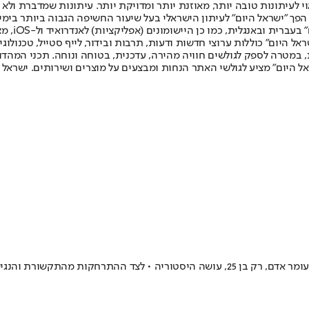
לעיתונות טובה יותר, מאוזנת יותר ומדויקת יותר. עיתונות שמדברת ולא צ
שלום. המהדורה המודפסת הראשונה פורסמה ב-30 ביולי 2007, וב-2010 הפך "ישראל היום" לעיתון הישראלי בעל שי
לחמנוביץ,
ל היום" כוללות ערוצי חדשות ודעות, תרבות ובידור, לייף סטייל, טכנולוגיה
ברית, במטרה לספק לגולשים חוויה מהירה, עדכנית, בטוחה ונוחה. תכני המה
ל היום" מציע לגולשי האתר הנחות ומבצעים על מוצרים ושירותים. ישראל 
משירי דיכאון במועדונים לסולד־אאוט של 50 אלף כרטיסים בפארק הירקון, עומר אדם, רק בן 5