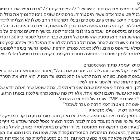
0
"אדם מייצג את הסיפור הישראלי" // צילום: קוקו // "אדם מייצג את הסיפור
הצעיר, הישג שוותיקים, מנוסים ובעלי רפרטואר רחב משלו לא הצליחו לדגדג
אמנים בינלאומיים, שבהם בון ג'ובי וג'ניפר לופז, במשך חודשים ארוכים ע
מילא עד אפס מקום, וללא מאמץ. פארק הירקון, ששמו נקשר בעיקר למופעי ע
למותר לציין שמדובר בתופעה חסרת תקדים, בקונצנזוס ובמפעל כלכלי שא
נגיש ועממי. מתוך האינסטגרם
"יש לו קול שלא דומה להרבה זמרים, אם בכלל", אומר הפזמונאי זוכה פרס א
באמת שמח. כשהוא רוצה לרגש אז הוא מרגש עד הסוף. הוא יודע את הטריק
איך לקחת שיר ולהפוך אותו לשלו.
"כן, הוא פיתח מאפיינים שהם 'עומר־אדמים'. אתה שומע שיר ואתה יודע ש
הוא לא עושה חשבון לאף אחד, אלא רק מה שהוא מרגיש לנכון באותו הרגע. א
•
"הישרדות ‭ :"VIP‬ שכרו של ג'וזי זירה הוכפל
•
שמחה גואטה: "אני הרבה מעבר לשמנה"
אייקון רשת - שלא מתראיין
בניסיון לנתח את התופעה העומר־אדמית, חוזר סער גמזו, מבקר המוזיקה של 
אף על פי שהיה מועמד בטוח לגמר, הזמר הצעיר נפסל לאחר שנודע כי זייף את גילו, אך 
"בעידן שבו התקשורת מסומנת על ידי חלקים באוכלוסיה כאויב, להתל בה זה 
ממשיך במעטפת הניהולית הסופר־מוקפדת שלו, שמונעת ממנו מגע עם האזורי
בהחלטה שלא להעניק כמעט ראיונות. זה גם מונע פליטות פה או אמירות מי