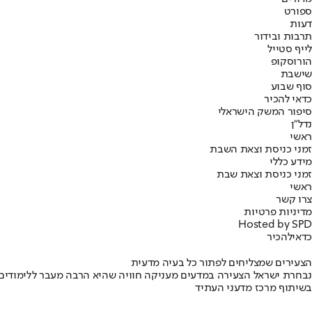
ספורט
דעות
תרבות ובידור
לייף סטייל
הורוסקופ
שישבת
סוף שבוע
כדאי להכיר
סיפור המשק הישראלי
נדל"ן
ראשי
זמני כניסת וצאת השבת
מידע כללי
זמני כניסת וצאת שבת
ראשי
צרו קשר
מדיניות פרטיות
Hosted by SPD
כדאי
להכיר
הצעירים שמצליחים לפתור כל בעיה מדעית
נבחרת ישראל הצעירה במדעים מעניקה חוויה שהיא הרבה מעבר ללימודים
בשיתוף מרכז מדעני העתיד