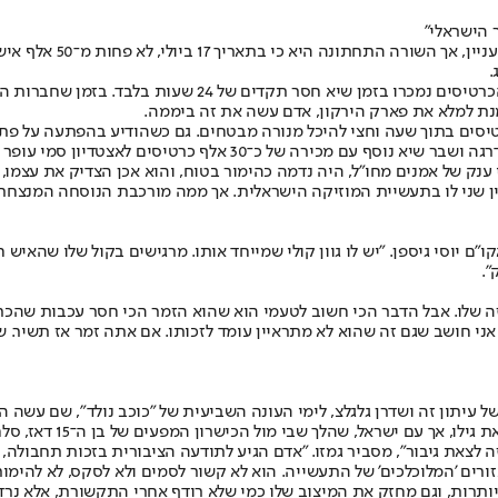
 הישראלי"
בגיל 25, עומר אדם עשה
.
אבל לא רק במיקום ההופעה אדם צריך להתגאות, כי אם גם בעו
ל מנת למלא את פארק הירקון, אדם עשה את זה ביממה.
פחות משעתיים. לאחר שהתרגל בקלות למלא את ההיכל ביד אליהו, קפץ 
נק של אמנים מחו"ל, היה נדמה כהימור בטוח, והוא אכן הצדיק את עצמו, 
ין שני לו בתעשיית המוזיקה הישראלית. אך ממה מורכבת הנוסחה המנצחת
קו"ם יוסי גיספן. "יש לו גוון קולי שמייחד אותו. מרגישים בקול שלו שה
".
זה שלו. אבל הדבר הכי חשוב לטעמי הוא שהוא הזמר הכי חסר עכבות שהכרת
ני חושב שגם זה שהוא לא מתראיין עומד לזכותו. אם אתה זמר אז תשיר. של
עיתון זה ושדרן גלגלצ, לימי העונה השביעית של "כוכב נולד", שם עשה הנ
עם ישראל, שהלך שבי מול הכישרון המפעים של בן ה־15 דאז, סלח לו במהרה.
לצאת גיבור", מסביר גמזו. "אדם הגיע לתודעה הציבורית בזכות תחבולה, או
ם 'המלוכלכים' של התעשייה. הוא לא קשור לסמים ולא לסקס, לא להימורי
ותרות, וגם מחזק את המיצוב שלו כמי שלא רודף אחרי התקשורת, אלא נרדף