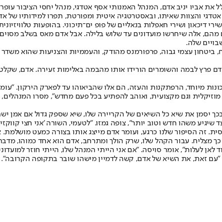
את אביו יניב אדם, המנהל האמנותי אסף אטדגי, מנהל יחסי הציבור עופר מ
אטדגי והצוות שאיתו, ובאסטרטגיה איטית ומפורטת, תפרו למידותיו של אד
רי דיכאון ושירי חאפלות בנאליים של פופ ים־תיכוני. בהופעות טלוויזיונית
 מהם, אלה שיחרשו מועדונים עד שלוש בלילה. אבל אדם מאס בשלב מסוים ב
בויים שלה.
יטחון עצמי גבוה, פרפורמנס מהודק, והעממיות והצניעות שהוא משדר גורמי
ם פרץ לבמה והשומרים הורידו אותו מהבמה באלימות זעירה. אדם, שקלט 
כונות מיוחד, הרפתקנות והעזה, הם אלו שהביאוהו עד לפארק הירקון. "עומ
ם מוזיקלית וגם מקצועית, ואוהב להפתיע בכל פעם מחדש", מסרו המנהלים, 
ך יסמן את שיא כל השיאים של הקריירה שלו, שיא שספק גדול אם אמן ישרא
שיגיע משהו חדש וטוב יותר", צופה גמזו. "לטעמי, השורה 'אני חצי קווקזי, אש
ע צבאי בלחן עליז יחסית. זה הסיפור שלנו כרגע, ועומר אדם מייצג אותו בצורה כמעט
ל כך מצליח. עבור הקהל שלו, שרק הולך ומתרחב, אדם הוא אחד כמוהו, מדב
 לאן לעלות", אומר סויסה. "אם אני הייתי המנהל שלו, הייתי חוזר למועדוני
ר. "עם זאת, את השיא של אדם, קשה לדמיין מישהו שובר בתקופה הקרובה".