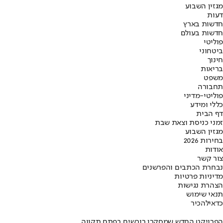
מגזין השבוע
דעות
חדשות בארץ
חדשות בעולם
פוליטי
ביטחוני
חינוך
בריאות
משפט
תחבורה
פוליטי-מדיני
כללי ומידע
דף הבית
זמני כניסת וצאת שבת
מגזין השבוע
בחירות 2026
אודות
צור קשר
נבחרת הכתבים והפרשנים
מדיניות פרטיות
הצהרת נגישות
תנאי שימוש
כדאי
להכיר
הפרויקט החדש שמסקרן רוכשים בפתח תקווה