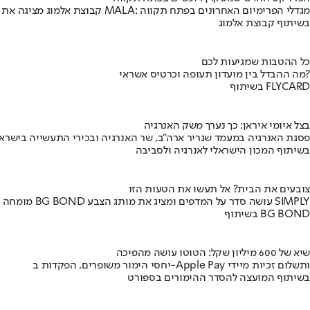
קבוצת אלמוג מציגה את פרויקט MALA: מגדלי הפרימיום האחרונים בפתח תקווה
בשיתוף קבוצת אלמוג
כל ההטבות שמגיעות לכם
מה ההבדל בין מועדון תעופה וכרטיס אשראי?
בשיתוף FLYCARD
בצל איומי איראן: כך נערך משק האנרגיה
פסגת האנרגיה במעמד שגריר ארה"ב, שר האנרגיה ובכירי התעשייה בישראל
בשיתוף המכון הישראלי לאנרגיה ולסביבה
צובעים את הבית? אל תעשו את הטעות הזו
מומחה BG BOND עושה סדר על המדפים ומציג את מותג הצבע SIMPLY
בשיתוף BG BOND
שיא של 600 מיליון שקל: הטוטו עושה מהפיכה
יחסי הימור משופרים, הפקדות ב-Apple Pay ותשלום זכיות מיידי
בשיתוף המועצה להסדר ההימורים בספורט