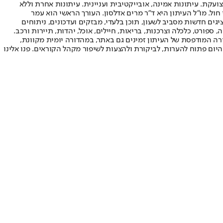
ועקת. עיתונות אמינה, אובייקטיבית ועניינית. עיתונות אחרת וללא
עור החשיפה הגבוה ביותר בימי חול. מו"ל העיתון היא ד"ר מרים אדלסון. העורך הראשי הוא עמר
 והעורך המייסד הוא עמוס רגב. אתרי האינטרנט של "ישראל היום" בעברית ובאנגלית, כמו כן היישומונים (אפליקציות) לאנדרואיד ול-iOS, מציגים חדשות מסביב לשעון, תוכן בלעדי, מבזקים ועדכונים, ניתוחים
, ספורט, כלכלה וצרכנות, בריאות, חיילים, אוכל, יהדות, תיירות ורכב.
דורה המודפסת של העיתון זמינים גם באתר, במהדורה יומית מקוונת,
היום פתוח להערות, לביקורת ולהצעות לשיפור מקהל הקוראים. פנו אלינו