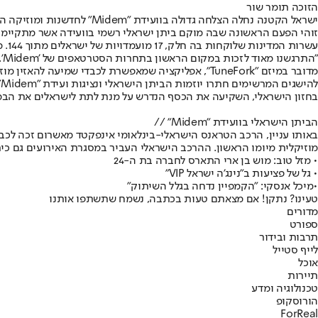
הזוכה תומר שור
ישראל הקטנה נחלה הצלחה גדולה בוועידת "Midem" לחדשנות ומוזיקה הגדולה בעולם, אשר התקיימה לאחרונה בקאן, צרפת.
"התרגשנו מאוד לזכות במקום הראשון בתחרות הסטרטאפים של 'Midem'. לזכות בהכרה כזו ממובילי דעה בתעשיית המוזיקה מראה לנו שיש פוטנציאל גדול לטכנולוגיה שאנחנו מפתחים"
מדובר במיזם "TuneFork", אפליקציה שמאפשרת לכבדי שמיעה להאזין מוזיקה. האפליקציה כבר זכתה להתעניינות רבה רחבי העולם ובפרסים.
בחזון הישראלי, השקיעה את הכסף הנדרש על מנת לתת לישראלים את הבמה
הביתן הישראלי בוועידת "Midem" //
באותו עניין, הרכב הטראנס הישראלי-בינלאומי אינפקטד מאשרום זכה לכב
מוזיקלית מיומו הראשון. ההרכב הישראלי העביר במסגרת האירועים גם כ
• מזל טוב: מוש בן ארי התארס לחברה בת ה-24
• גל של פציעות ב"נינג'ה ישראל VIP"
•
מיכל אנסקי: "הקמפיין נדחה בגלל השיתוק"
טעינו? נתקן! אם מצאתם טעות בכתבה, נשמח שתשתפו אותנו
מדורים
ספורט
תרבות ובידור
לייף סטייל
אוכל
תיירות
טכנולוגיה ומדע
הורוסקופ
ForReal