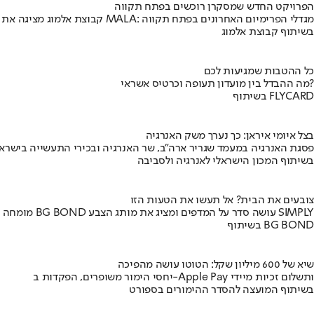
הפרויקט החדש שמסקרן רוכשים בפתח תקווה
קבוצת אלמוג מציגה את פרויקט MALA: מגדלי הפרימיום האחרונים בפתח תקווה
בשיתוף קבוצת אלמוג
כל ההטבות שמגיעות לכם
מה ההבדל בין מועדון תעופה וכרטיס אשראי?
בשיתוף FLYCARD
בצל איומי איראן: כך נערך משק האנרגיה
פסגת האנרגיה במעמד שגריר ארה"ב, שר האנרגיה ובכירי התעשייה בישראל
בשיתוף המכון הישראלי לאנרגיה ולסביבה
צובעים את הבית? אל תעשו את הטעות הזו
מומחה BG BOND עושה סדר על המדפים ומציג את מותג הצבע SIMPLY
בשיתוף BG BOND
שיא של 600 מיליון שקל: הטוטו עושה מהפיכה
יחסי הימור משופרים, הפקדות ב-Apple Pay ותשלום זכיות מיידי
בשיתוף המועצה להסדר ההימורים בספורט