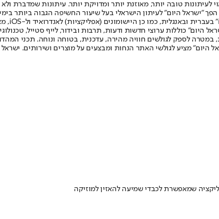
לעיתונות טובה יותר, מאוזנת יותר ומדויקת יותר. עיתונות שמדברת ולא צ
שלום. המהדורה המודפסת הראשונה פורסמה ב-30 ביולי 2007, וב-2010 הפך "ישראל היום" לעיתון הישראלי בעל שי
לחמנוביץ,
ל היום" כוללות ערוצי חדשות ודעות, תרבות ובידור, לייף סטייל, טכנולוגיה
ברית, במטרה לספק לגולשים חוויה מהירה, עדכנית, בטוחה ונוחה. תכני המה
ל היום" מציע לגולשי האתר הנחות ומבצעים על מוצרים ושירותים. ישראל 
ליקציה שמאפשרת לכבדי שמיעה להאזין למוזיקה