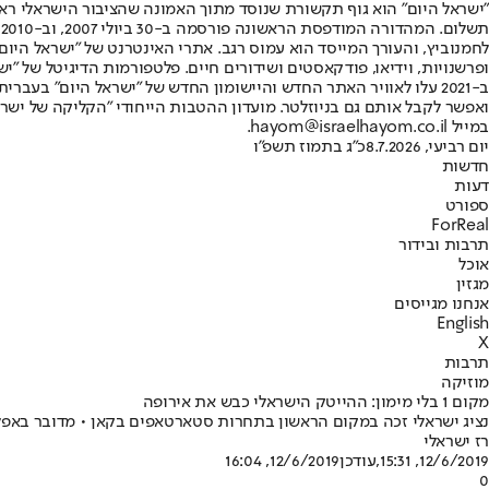
"ישראל היום" הוא גוף תקשורת שנוסד מתוך האמונה שהציבור הישראלי ראוי 
ת
ופרשנויות, וידיאו, פודקאסטים ושידורים חיים. פלטפורמות הדיגיטל של "ישרא
ב-2021 עלו לאוויר האתר החדש והיישומון החדש של "ישראל היום" בע
ואפשר לקבל אותם גם בניוזלטר. מועדון ההטבות הייחודי "הקליקה של ישרא
במייל hayom@israelhayom.co.il.
יום רביעי, 8.7.2026
כ"ג בתמוז תשפ"ו
חדשות
דעות
ספורט
ForReal
תרבות ובידור
אוכל
מגזין
אנחנו מגייסים
English
X
תרבות
מוזיקה
מקום 1 בלי מימון: ההייטק הישראלי כבש את אירופה
נציג ישראלי זכה במקום הראשון בתחרות סטארטאפים בקאן • מדובר באפ
רז ישראלי
12/6/2019, 15:31
,עודכן
12/6/2019, 16:04
0