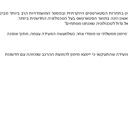
, אך זה לא מנע מנציג ישראלי לקטוף את המקום הראשון בתחרות הסטארטפים היוקרתית ובמספר המועמדויות הרב ביותר מבין
הסופי, מיזם ישראלי קטף את המקום הראשון וזכה בתואר הסטארטאפ בעל הטכנולוגיה החדשנית ביותר.
יוזמות הביתן הישראלי ונציגות ועידת "Midem" בישראל טלי שלו, דלית פוליבה וגלי עידן מטעם חברת "Suits You", ללא כל מימון ממשלתי או מוסדי אחר, כשלמעשה הוועידה עצמה, מתוך אמונה
 הוועידה שהתעקשו כי יימצא מימון להופעת ההרכב שמזוהה עם חדשנות