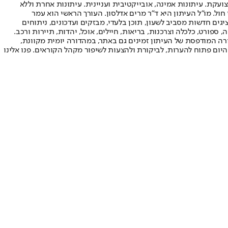
ועקת. עיתונות אמינה, אובייקטיבית ועניינית. עיתונות אחרת וללא
עור החשיפה הגבוה ביותר בימי חול. מו"ל העיתון היא ד"ר מרים אדלסון. העורך הראשי הוא עמר
 והעורך המייסד הוא עמוס רגב. אתרי האינטרנט של "ישראל היום" בעברית ובאנגלית, כמו כן היישומונים (אפליקציות) לאנדרואיד ול-iOS, מציגים חדשות מסביב לשעון, תוכן בלעדי, מבזקים ועדכונים, ניתוחים
, ספורט, כלכלה וצרכנות, בריאות, חיילים, אוכל, יהדות, תיירות ורכב.
דורה המודפסת של העיתון זמינים גם באתר, במהדורה יומית מקוונת,
היום פתוח להערות, לביקורת ולהצעות לשיפור מקהל הקוראים. פנו אלינו