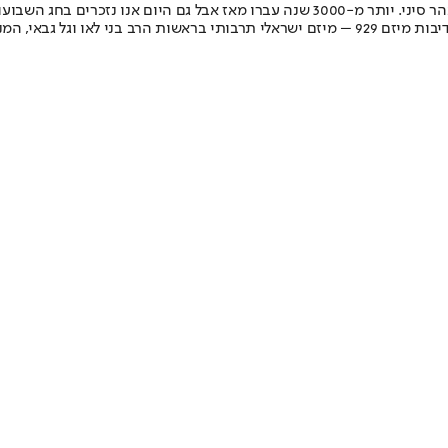
 את התנ"ך בשיח פתוח.