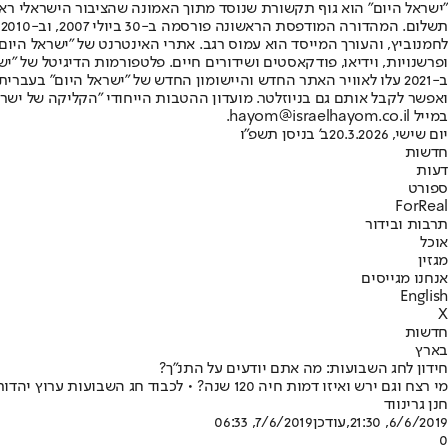
"ישראל היום" הוא גוף תקשורת שנוסד מתוך האמונה שהציבור הישראלי ראוי 
ת
ופרשנויות, וידיאו, פודקאסטים ושידורים חיים. פלטפורמות הדיגיטל של "ישרא
ב-2021 עלו לאוויר האתר החדש והיישומון החדש של "ישראל היום" בע
ואפשר לקבל אותם גם בניוזלטר. מועדון ההטבות הייחודי "הקליקה של ישרא
במייל hayom@israelhayom.co.il.
יום שישי, 20.3.2026
ב' בניסן תשפ"ו
חדשות
דעות
ספורט
ForReal
תרבות ובידור
אוכל
מגזין
אנחנו מגייסים
English
X
חדשות
בארץ
חידון לחג השבועות: מה אתם יודעים על התנ"ך?
מי רצח וגם ירש ואיזו דמות חיה 120 שנה? • לכבוד חג השבועות ערוץ יהדות ומיזם 929 מאתגרים אתכם בחידון מהמקורות • בחנו את עצמכם
חנן גרינווד
6/6/2019, 21:30
,עודכן
7/6/2019, 06:33
0