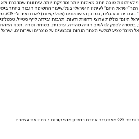
לעיתונות טובה יותר, מאוזנת יותר ומדויקת יותר. עיתונות שמדברת ולא צ
שלום. המהדורה המודפסת הראשונה פורסמה ב-30 ביולי 2007, וב-2010 הפך "ישראל היום" לעיתון הישראלי בעל שי
לחמנוביץ,
ל היום" כוללות ערוצי חדשות ודעות, תרבות ובידור, לייף סטייל, טכנולוגיה
ברית, במטרה לספק לגולשים חוויה מהירה, עדכנית, בטוחה ונוחה. תכני המה
ל היום" מציע לגולשי האתר הנחות ומבצעים על מוצרים ושירותים. ישראל 