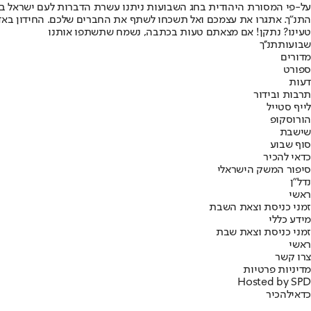
התנ"ך. אתגרו את עצמכם ואל תשכחו לשתף את החברים שלכם. החידון באדיבות מיזם 929 – מיזם ישראלי תרבותי בראשות הרב בני לאו וגל גבאי, המנגיש
טעינו? נתקן! אם מצאתם טעות בכתבה, נשמח שתשתפו אותנו
שבועות
תנ''ך
מדורים
ספורט
דעות
תרבות ובידור
לייף סטייל
הורוסקופ
שישבת
סוף שבוע
כדאי להכיר
סיפור המשק הישראלי
נדל"ן
ראשי
זמני כניסת וצאת השבת
מידע כללי
זמני כניסת וצאת שבת
ראשי
צרו קשר
מדיניות פרטיות
Hosted by SPD
כדאי
להכיר