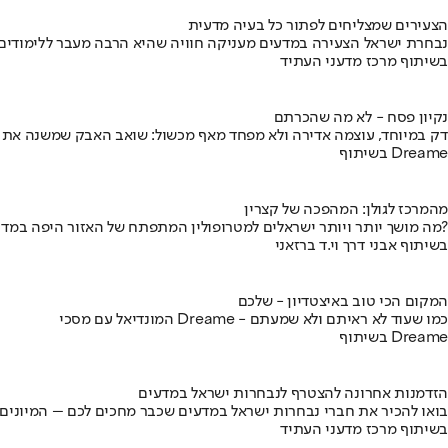
הצעירים שמצליחים לפתור כל בעיה מדעית
נבחרת ישראל הצעירה במדעים מעניקה חוויה שהיא הרבה מעבר ללימודים
בשיתוף מרכז מדעני העתיד
נקיון פסח - לא מה שהכרתם
דק במיוחד, עוצמה אדירה ולא מפחד מאף מכשול: שואב האבק שמשנה את
בשיתוף Dreame
מהמרכז לגולן: המהפכה של קצרין
מה מושך יותר ויותר ישראלים למטרופולין המתפתח של האזור היפה במדינה?
בשיתוף אבני דרך וי.ד ברזאני
המקום הכי טוב באיצטדיון - שלכם
המונדיאל עם מסכי Dreame - כמו שעוד לא ראיתם ולא שמעתם
בשיתוף Dreame
הזדמנות אחרונה להצטרף לנבחרות ישראל במדעים
בואו להכיר את חברי נבחרות ישראל במדעים שכבר מחכים לכם – המיונים
בשיתוף מרכז מדעני העתיד