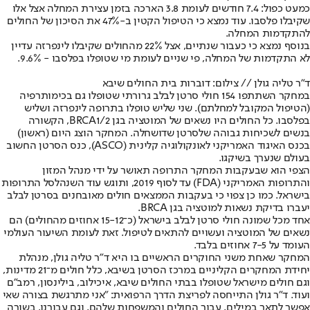
כמעט כפול: 7.4 חודשים לעומת 3.8 הארכה בזמן עצירת המחלה אצל אלו
שקיבלו פלסבו. עוד נמצא כי הטיפול הקטין ב-47% את הסיכון של החולים
להתקדמות המחלה.
בנוסף נמצא כי כעבור שנתיים, אצל 22% מהחולים שקיבלו לינפרזה עדיין
לא התקדמות של המחלה, פי שניים לעומת מי שטופלו בפלסבו - 9.6%.
ד"ר טליה גולן // צילום: דוברות בית החולים שיבא
במחקר השתתפו 154 חולי סרטן לבלב גרורתי שטופלו גם בכימותרפיה
(הטיפול המקובל למחלתם). שני שליש טופלו בתרופה לינפרזה ושליש
בפלסבו. כל החולים היו נשאים של המוטציה בגן BRCA1/2, הקשורה
בנשים לשכיחות גבוהה של
סרטן שד
ושחלה. המחקר הוצג היום (ראשון)
בכנס האיגוד האמריקני לאונקולוגיה קלינית (ASCO), כנס הסרטן החשוב
בעולם שנערך בשיקגו.
הצפי הוא שבעקבות המחקר התרופה תאושר על ידי מנהל המזון
והתרופות האמריקני (FDA) עד לסוף 2019, ותוגש עוד השנה
לסל התרופות
בישראל
. כמו כן צפוי כי בעקבות הממצאים חולים מאובחנים בסרטן לבלב
יעברו בדיקת נשאות למוטציה בגן BRCA.
אחד מכל שמונה חולי סרטן לבלב בישראל (כ־15-12 אחוזים מהחולים) הם
נשאים של המוטציה ועשויים להתאים לטיפול. זאת לעומת השיעור העולמי
העומד על 7-5 אחוזים בלבד.
המחקר שאחת משני החוקרים הראשיים בו היא ד"ר טליה גולן, מנהלת
יחידת המחקרים הקליניים במרכז הסרטן בשיבא, כלל חולים מ־21 מדינות,
וגם חולים מישראל שטופלו בבתי החולים שיבא, איכילוב, בילינסון, רמב"ם
ועוד. ד"ר גולן התייחסה לפריצת הדרך הרפואית: "אני מתרגשת בצורה שאי
אפשר לתאר במילים, עבור החולים והמשפחות שלהם, וגם עבורנו, בשורה