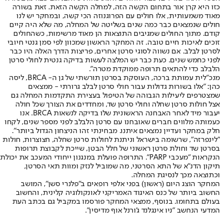
כזו היא קרן אור בתחום הקשה הזה, למחלה הקשה הזאת. זאת בשורה
מאוד משמעותית, אלו חולים עם הפרוגנוזה הכי קשה, ובמחקר יש לנו
חולים שנמצאים כבר כמה שנים בשליטה של המחלה, מה שלא היה קיים
קודם. מתוך החולים שמגיבים התוצאות הן מאוד מרשימות, כשהחולים
זוכים לאיכות חיים טובה. זה המחקר הראשון שמכוון לפי סמן גנטי חיובי
לסרטן לבלב. אם נשווה לסוגי סרטן אחרים, פריצות הדרך האלה היו כבר
לפני כחמש שנים. כעת כבר יש המלצה לעשות בדיקה גנטית לחולי סרטן
הלבלב כדי להתאים תרופה ממוקדת מטרה".
מנכ"לית עמותת ברכה, העוסקת בסרטן תורשתי של גן ה- BRCA, ליסה
כהן: "אלו בשורות גדולות עבור חולי סרטן לבלב גרורתי - ממצאים
שמצטרפים ליעילות הגבוהה של הטיפול בעצירת התקדמות המחלה גם
אצל חולות סרטן שחלה וחולי סרטן שד, ומחדדים את הצורך שכל חולה
יעבור מיד לאחר האבחנה הראשונית שלו בדיקה לנשאות BRCA. אנו
כעמותה מלווים חברים שאובחנו עם סרטן הלבלב לפני מספר שנים, לקחו
חלק במחקר ועדיין נמצאים איתנו. מבחינתי זהו הניצחון הגדול ביותר".
"לינפרזה", שרשומה בישראל וניתנת לחולות סרטן שחלה, חצוצרות, חולות
בסרטן שד וחולת סרטן ראשוני של חלל הבטן, שייכת לקבוצת תרופות
הנקראות "מעכבי PARP". התרופה פועלת במנגנון ייחודי המעכב את יכולת
תיקון הדנ"א של התא הסרטני, מה שמוביל לנזק ומוות תאי הסרטן,
וכתוצאה מכך לנסיגת המחלה.
המחקר הוצג היום (ראשון) בפני אלפי רופאים ב"פלנרי סשן", המושב
החשוב ביותר של כנס האיגוד האמריקני לאונקולוגיה קלינית, והחשוב
בעולם בתחומו. בנוסף, ממצאי המחקר פורסמו במקביל גם בכתב העת
המדעי הנחשב "ניו אינגלנד ג'ורנל אוף מדיסין".