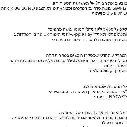
צובעים את הבית? אל תעשו את הטעות הזו
מומחה BG BOND עושה סדר על המדפים ומציג את מותג הצבע SIMPLY
בשיתוף BG BOND
שיא של 600 מיליון שקל: הטוטו עושה מהפיכה
יחסי הימור משופרים, הפקדות ב-Apple Pay ותשלום זכיות מיידי
בשיתוף המועצה להסדר ההימורים בספורט
הפרויקט החדש שמסקרן רוכשים בפתח תקווה
קבוצת אלמוג מציגה את פרויקט MALA: מגדלי הפרימיום האחרונים
בפתח תקווה
בשיתוף קבוצת אלמוג
כל ההטבות שמגיעות לכם
מה ההבדל בין מועדון תעופה וכרטיס אשראי?
בשיתוף FLYCARD
בצל איומי איראן: כך נערך משק האנרגיה
פסגת האנרגיה במעמד שגריר ארה"ב, שר האנרגיה ובכירי התעשייה
בישראל ובעולם