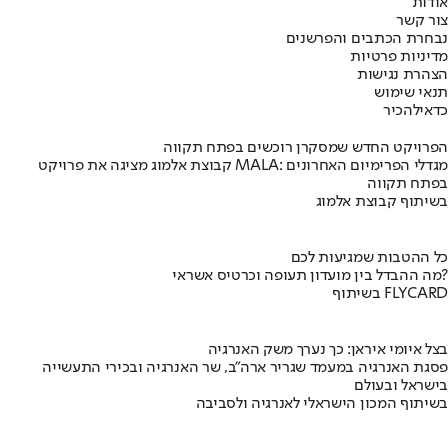
אודות
צור קשר
נבחרת הכתבים והפרשנים
מדיניות פרטיות
הצהרת נגישות
תנאי שימוש
כדאי
להכיר
הפרויקט החדש שמסקרן רוכשים בפתח תקווה
קבוצת אלמוג מציגה את פרויקט MALA: מגדלי הפרימיום האחרונים
בפתח תקווה
בשיתוף קבוצת אלמוג
כל ההטבות שמגיעות לכם
מה ההבדל בין מועדון תעופה וכרטיס אשראי?
בשיתוף FLYCARD
בצל איומי איראן: כך נערך משק האנרגיה
פסגת האנרגיה במעמד שגריר ארה"ב, שר האנרגיה ובכירי התעשייה
בישראל ובעולם
בשיתוף המכון הישראלי לאנרגיה ולסביבה