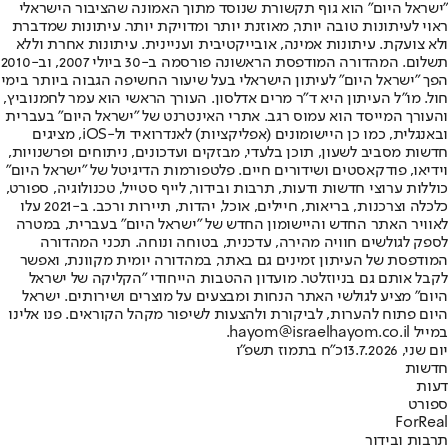
"ישראל היום" הוא גוף תקשורת שנוסד מתוך האמונה שהציבור הישראלי
ראוי לעיתונות טובה יותר, מאוזנת יותר ומדויקת יותר. עיתונות שמדברת
ולא צועקת. עיתונות אמינה, אובייקטיבית ועניינית. עיתונות אחרת וללא
תשלום. המהדורה המודפסת הראשונה פורסמה ב-30 ביולי 2007, וב-2010
הפך "ישראל היום" לעיתון הישראלי בעל שיעור החשיפה הגבוה ביותר בימי
חול. מו"ל העיתון היא ד"ר מרים אדלסון. העורך הראשי הוא עמר לחמנוביץ,
והעורך המייסד הוא עמוס רגב. אתרי האינטרנט של "ישראל היום" בעברית
ובאנגלית, כמו כן היישומונים (אפליקציות) לאנדרואיד ול-iOS, מציגים
חדשות מסביב לשעון, תוכן בלעדי, מבזקים ועדכונים, ניתוחים ופרשנויות,
וידיאו, פודקאסטים ושידורים חיים. פלטפורמות הדיגיטל של "ישראל היום"
כוללות ערוצי חדשות ודעות, תרבות ובידור, לייף סטייל, טכנולוגיה, ספורט,
כלכלה וצרכנות, בריאות, חיילים, אוכל, יהדות, תיירות ורכב. ב-2021 עלו
לאוויר האתר החדש והיישומון החדש של "ישראל היום" בעברית, במטרה
לספק לגולשים חוויה מהירה, עדכנית, בטוחה ונוחה. תכני המהדורה
המודפסת של העיתון זמינים גם באתר, במהדורה יומית מקוונת, ואפשר
לקבל אותם גם בניוזלטר. מועדון ההטבות הייחודי "הקליקה של ישראל
היום" מציע לגולשי האתר הנחות ומבצעים על מוצרים ושירותים. ישראל
היום פתוח להערות, לביקורת ולהצעות לשיפור מקהל הקוראים. פנו אלינו
במייל hayom@israelhayom.co.il.
יום שני, 13.7.2026
כ"ח בתמוז תשפ"ו
חדשות
דעות
ספורט
ForReal
תרבות ובידור