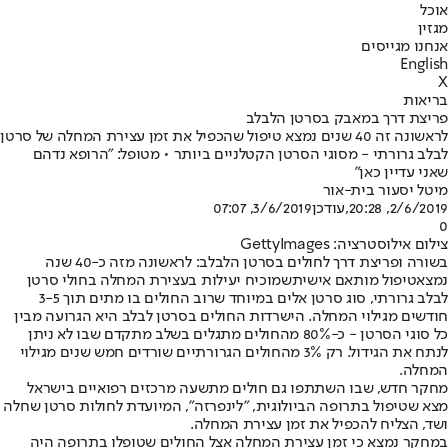
אוכל
מגזין
אנחנו מגייסים
English
X
בריאות
פריצת דרך במאבק בסרטן הלבלב
לראשונה זה 40 שנים נמצא טיפול שהכפיל את זמן עצירת המחלה של סרטן
לבלב גרורתי - מסוגי הסרטן הקטלניים ביותר • מטופל: "הרופא נדהם
שאני עדיין כאן"
מיטל יסעור בית-אור
2/6/2019, 20:28
,עודכן
3/6/2019, 07:07
0
צילום אילוסטרציה: GettyImages
בשורה ופריצת דרך לחולים בסרטן הלבלב: לראשונה מזה כ-40 שנה
נמצא
טיפול מותאם אישית
שמוכיח יעילות בעצירת המחלה בחולי סרטן
לבלב גרורתי, סוג סרטן אלים במיוחד שרוב החולים בו מתים תוך 3-5
חודשים מגילוי המחלה. הישרדות החולים בסרטן לבלב היא הגרועה מבין
כל סוגי הסרטן - כ-80% מהחולים מתגלים בשלב מתקדם שבו לא ניתן
לנתח את הגידול. רק 3% מהחולים הגרורתיים שורדים חמש שנים מגילוי
המחלה.
מחקר חדש, שבו השתתפו גם חולים מתשעה מרכזים רפואיים בישראל
מצא שטיפול בתרופה הביולוגית, "לינפרזה", המיועדת לחולות סרטן שחלה
ושד, הצליח להכפיל את זמן עצירת המחלה.
במחקר נמצא כי זמן עצירת המחלה אצל החולים שטופלו בתרופה היה