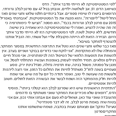
"לפי הסטטיסטיקה לא הייתי מדבר איתך". הדס
כשיואב הדס, 51, אב לשלושה ילדים, אובחן בגיל 47 עם סרטן לבלב גרורתי,
הרופאים בישרו לו שימיו ספורים. אבל בינתיים חלפו שלוש וחצי שנים מאז
החל ליטול "לינפרזה", והוא מנצח את כל הסטטיסטיקות. "אובחנתי באפריל
2015 עם סרטן לבלב וגרורות בכבד", הוא מספר. "הציעו לי כימותרפיה כי
זה מה שהיה להציע, ואמרו לי שהסטטיסטיקה היא שאחיה בין שישה
חודשים, ללא טיפול, לשנה. לפי הסטטיסטיקה הזו לא הייתי מדבר איתך
היום. הגזירה הזאת לא הייתה מקובלת עליי ועל אשתי, וזה הוביל אותנו
להצטרף למחקר בשיבא".
מאז כבר שלוש וחצי שנים הוא נוטל את התרופה החדשנית במסגר המחקר,
והמחלה שלו לא מתקדמת. "אני לוקח שני כדורים בבוקר ושניים בערב. אין
להשוות את תופעות הלוואי של הטיפול הזה לכימותרפיה. אני מנהל חיים
רגילים ומלאים. תמיד חלמתי לעסוק באומנות ועכשיו התחלתי לפסל, אני
מנגן על פסנתר, מטפל בגינה, שזו תרפיה גדולה, מגדל גינת ירק. נוסע
פעמיים בשנה לחו"ל, משתדל לחיות את החלום כל הזמן. אני רוצה ליהנות
ולעשות מה שעושה לי טוב, ואומר תודה כל יום על מה שיש. אני שמח
להיות חלק מהמחקר הזה ושמח לבשר את הבשורה הזאת לחולים. חשוב
להיות אופטימיים.
"התדמית הראשונית שיש היא שסרטן לבלב הוא קטלני ביותר", מוסיף
הדס, "רופאים שלא מכירים את המחקר שאני משתתף בו נדהמים
מהעובדה שאני עוד כאן, ושואלים לא פעם אם אבחנו אותי נכון, אם אני
בטוח שזה באמת סרטן לבלב. זה לא דבר סטנדרטי".
טעינו? נתקן! אם מצאתם טעות בכתבה, נשמח שתשתפו אותנו
מחקרים
סרטן