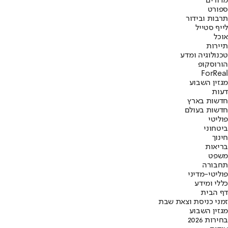
מדורים
ספורט
תרבות ובידור
לייף סטייל
אוכל
תיירות
טכנולוגיה ומדע
הורוסקופ
ForReal
מגזין השבוע
דעות
חדשות בארץ
חדשות בעולם
פוליטי
ביטחוני
חינוך
בריאות
משפט
תחבורה
פוליטי-מדיני
כללי ומידע
דף הבית
זמני כניסת וצאת שבת
מגזין השבוע
בחירות 2026