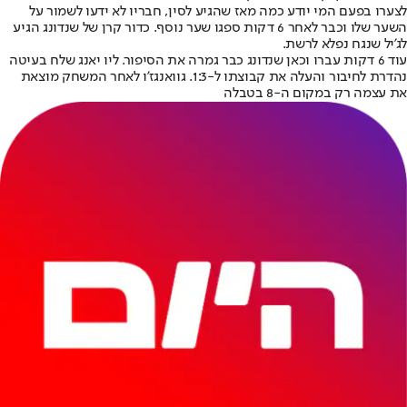
לצערו בפעם המי יודע כמה מאז שהגיע לסין, חבריו לא ידעו לשמור על
השער שלו וכבר לאחר 6 דקות ספגו שער נוסף. כדור קרן של שנדונג הגיע
לג'יל שנגח נפלא לרשת.
עוד 6 דקות עברו וכאן שנדונג כבר גמרה את הסיפור. ליו יאנג שלח בעיטה
נהדרת לחיבור והעלה את קבוצתו ל-1:3. גוואנגז’ו לאחר המשחק מוצאת
את עצמה רק במקום ה-8 בטבלה