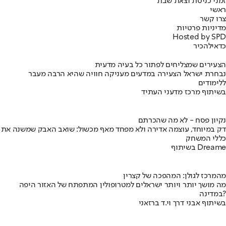
זמני כניסת וצאת שבת
ראשי
צרו קשר
מדיניות פרטיות
Hosted by SPD
כדאי
להכיר
הצעירים שמצליחים לפתור כל בעיה מדעית
נבחרת ישראל הצעירה במדעים מעניקה חוויה שהיא הרבה מעבר
ללימודים
בשיתוף מרכז מדעני העתיד
נקיון פסח - לא מה שהכרתם
דק במיוחד, עוצמה אדירה ולא מפחד מאף מכשול: שואב האבק שמשנה את
כללי המשחק
בשיתוף Dreame
מהמרכז לגולן: המהפכה של קצרין
מה מושך יותר ויותר ישראלים למטרופולין המתפתח של האזור היפה
במדינה?
בשיתוף אבני דרך וי.ד ברזאני