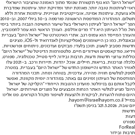
"ישראל היום" הוא גוף תקשורת שנוסד מתוך האמונה שהציבור הישראלי
ראוי לעיתונות טובה יותר, מאוזנת יותר ומדויקת יותר. עיתונות שמדברת
ולא צועקת. עיתונות אמינה, אובייקטיבית ועניינית. עיתונות אחרת וללא
תשלום. המהדורה המודפסת הראשונה פורסמה ב-30 ביולי 2007, וב-2010
הפך "ישראל היום" לעיתון הישראלי בעל שיעור החשיפה הגבוה ביותר בימי
חול. מו"ל העיתון היא ד"ר מרים אדלסון. העורך הראשי הוא עמר לחמנוביץ,
והעורך המייסד הוא עמוס רגב. אתרי האינטרנט של "ישראל היום" בעברית
ובאנגלית, כמו כן היישומונים (אפליקציות) לאנדרואיד ול-iOS, מציגים
חדשות מסביב לשעון, תוכן בלעדי, מבזקים ועדכונים, ניתוחים ופרשנויות,
וידיאו, פודקאסטים ושידורים חיים. פלטפורמות הדיגיטל של "ישראל היום"
כוללות ערוצי חדשות ודעות, תרבות ובידור, לייף סטייל, טכנולוגיה, ספורט,
כלכלה וצרכנות, בריאות, חיילים, אוכל, יהדות, תיירות ורכב. ב-2021 עלו
לאוויר האתר החדש והיישומון החדש של "ישראל היום" בעברית, במטרה
לספק לגולשים חוויה מהירה, עדכנית, בטוחה ונוחה. תכני המהדורה
המודפסת של העיתון זמינים גם באתר, במהדורה יומית מקוונת, ואפשר
לקבל אותם גם בניוזלטר. מועדון ההטבות הייחודי "הקליקה של ישראל
היום" מציע לגולשי האתר הנחות ומבצעים על מוצרים ושירותים. ישראל
היום פתוח להערות, לביקורת ולהצעות לשיפור מקהל הקוראים. פנו אלינו
במייל hayom@israelhayom.co.il.
יום שבת, 21.3.2026
ג' בניסן תשפ"ו
חדשות
דעות
ספורט
ForReal
תרבות ובידור