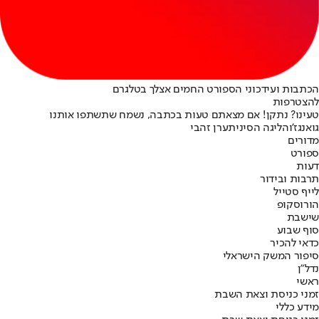
הכתבות ועידכוני הספורט החמים אצלך בטלגרם
להצטרפות
טעינו? נתקן! אם מצאתם טעות בכתבה, נשמח שתשתפו אותנו
גואנגז'ו
הליגה הסינית
ערן זהבי
מדורים
ספורט
דעות
תרבות ובידור
לייף סטייל
הורוסקופ
שישבת
סוף שבוע
כדאי להכיר
סיפור המשק הישראלי
נדל"ן
ראשי
זמני כניסת וצאת השבת
מידע כללי