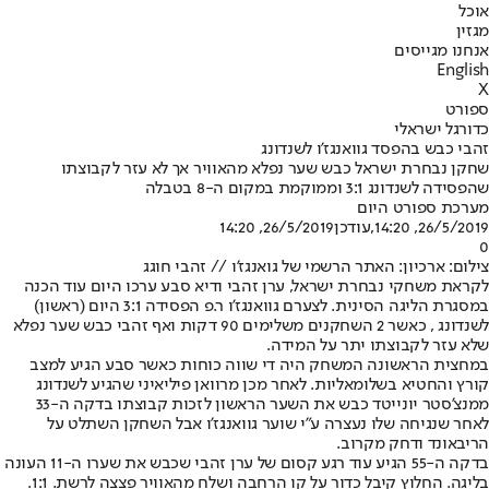
אוכל
מגזין
אנחנו מגייסים
English
X
ספורט
כדורגל ישראלי
זהבי כבש בהפסד גוואנגז’ו לשנדונג
שחקן נבחרת ישראל כבש שער נפלא מהאוויר אך לא עזר לקבוצתו
שהפסידה לשנדונג 3:1 וממוקמת במקום ה-8 בטבלה
מערכת ספורט היום
26/5/2019, 14:20
,עודכן
26/5/2019, 14:20
0
צילום: ארכיון: האתר הרשמי של גואנגז'ו // זהבי חוגג
לקראת משחקי נבחרת ישראל, ערן זהבי ודיא סבע ערכו היום עוד הכנה
במסגרת הליגה הסינית. לצערם גוואנגז’ו ר.פ הפסידה 3:1 היום (ראשון)
לשנדונג , כאשר 2 השחקנים משלימים 90 דקות ואף זהבי כבש שער נפלא
שלא עזר לקבוצתו יתר על המידה.
במחצית הראשונה המשחק היה די שווה כוחות כאשר סבע הגיע למצב
קורץ והחטיא בשלומאליות. לאחר מכן מרוואן פיליאיני שהגיע לשנדונג
ממנצ'סטר יונייטד כבש את השער הראשון לזכות קבוצתו בדקה ה-33
לאחר שנגיחה שלו נעצרה ע"י שוער גוואנגז’ו אבל השחקן השתלט על
הריבאונד ודחק מקרוב.
בדקה ה-55 הגיע עוד רגע קסום של ערן זהבי שכבש את שערו ה-11 העונה
בליגה. החלוץ קיבל כדור על קו הרחבה ושלח מהאוויר פצצה לרשת. 1:1.