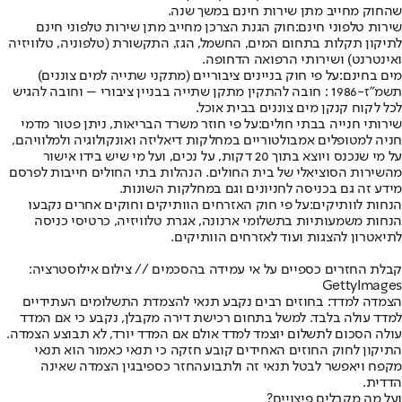
שהחוק מחייב מתן שירות חינם במשך שנה.
שירות טלפוני חינם:
חוק הגנת הצרכן מחייב מתן שירות טלפוני חינם
לתיקון תקלות בתחום המים, החשמל, הגז, התקשורת (טלפוניה, טלוויזיה
ואינטרנט) ושירותי הרפואה הדחופה.
מים בחינם:
על פי חוק בניינים ציבוריים (מתקני שתייה למים צוננים)
תשמ"ז-1986 : חובה להתקין מתקן שתייה בבניין ציבורי – וחובה להגיש
לכל לקוח קנקן מים צוננים בבית אוכל.
שירותי חנייה בבתי חולים:
על פי חוזר משרד הבריאות, ניתן פטור מדמי
חניה למטופלים אמבולטוריים במחלקות דיאליזה ואונקולוגיה ולמלוויהם,
על מי שנכנס ויוצא בתוך 20 דקות, על נכים, ועל מי שיש בידו אישור
מהשירות הסוציאלי של בית החולים. הנהלות בתי החולים חייבות לפרסם
מידע זה גם בכניסה לחניונים וגם במחלקות השונות.
הנחות לוותיקים:
על פי חוק האזרחים הוותיקים וחוקים אחרים נקבעו
הנחות משמעותיות בתשלומי ארנונה, אגרת טלוויזיה, כרטיסי כניסה
לתיאטרון להצגות ועוד לאזרחים הוותיקים.
קבלת החזרים כספיים על אי עמידה בהסכמים // צילום אילוסטרציה:
GettyImages
הצמדה למדד
: בחוזים רבים נקבע תנאי להצמדת התשלומים העתידיים
למדד עולה בלבד. למשל בתחום רכישת דירה מקבלן, נקבע כי אם המדד
עולה הסכום לתשלום יוצמד למדד אולם אם המדד יורד, לא תבוצע הצמדה.
התיקון לחוק החוזים האחידים קובע חזקה כי תנאי כאמור הוא תנאי
מקפח ויאפשר לבטל תנאי זה ולתבוע
החזר כספי
בגין הצמדה שאינה
הדדית.
ועל מה מקבלים פיצויים?