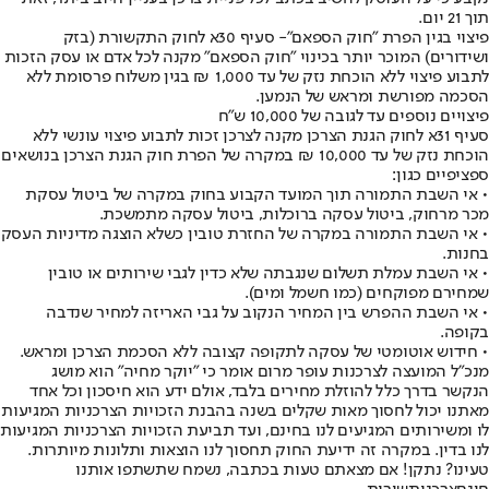
תוך 21 יום.
פיצוי בגין הפרת "חוק הספאם"
- סעיף 30א לחוק התקשורת (בזק
ושידורים) המוכר יותר בכינוי "חוק הספאם" מקנה לכל אדם או עסק הזכות
לתבוע פיצוי ללא הוכחת נזק של עד 1,000 ₪ בגין משלוח פרסומת ללא
הסכמה מפורשת ומראש של הנמען.
פיצויים נוספים עד לגובה של 10,000 ש"ח
סעיף 31א לחוק הגנת הצרכן מקנה לצרכן זכות לתבוע פיצוי עונשי ללא
הוכחת נזק של עד 10,000 ₪ במקרה של הפרת חוק הגנת הצרכן בנושאים
ספציפיים כגון:
• אי השבת התמורה תוך המועד הקבוע בחוק במקרה של ביטול עסקת
מכר מרחוק, ביטול עסקה ברוכלות, ביטול עסקה מתמשכת.
• אי השבת התמורה במקרה של החזרת טובין כשלא הוצגה מדיניות העסק
בחנות.
• אי השבת עמלת תשלום שנגבתה שלא כדין לגבי שירותים או טובין
שמחירם מפוקחים (כמו חשמל ומים).
• אי השבת ההפרש בין המחיר הנקוב על גבי האריזה למחיר שנדבה
בקופה.
• חידוש אוטומטי של עסקה לתקופה קצובה ללא הסכמת הצרכן ומראש.
מנכ"ל המועצה לצרכנות עופר מרום אומר כי "יוקר מחיה" הוא מושג
הנקשר בדרך כלל להוזלת מחירים בלבד, אולם ידע הוא חיסכון וכל אחד
מאתנו יכול לחסוך מאות שקלים בשנה בהבנת הזכויות הצרכניות המגיעות
לו ומשירותים המגיעים לנו בחינם, ועד תביעת הזכויות הצרכניות המגיעות
לנו בדין. במקרה זה ידיעת החוק תחסוך לנו הוצאות ותלונות מיותרות.
טעינו? נתקן! אם מצאתם טעות בכתבה, נשמח שתשתפו אותנו