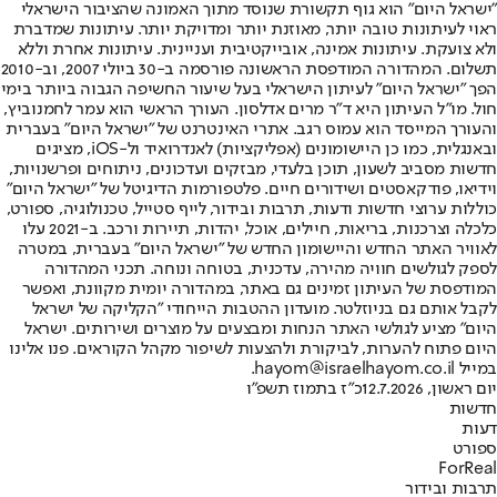
"ישראל היום" הוא גוף תקשורת שנוסד מתוך האמונה שהציבור הישראלי
ראוי לעיתונות טובה יותר, מאוזנת יותר ומדויקת יותר. עיתונות שמדברת
ולא צועקת. עיתונות אמינה, אובייקטיבית ועניינית. עיתונות אחרת וללא
תשלום. המהדורה המודפסת הראשונה פורסמה ב-30 ביולי 2007, וב-2010
הפך "ישראל היום" לעיתון הישראלי בעל שיעור החשיפה הגבוה ביותר בימי
חול. מו"ל העיתון היא ד"ר מרים אדלסון. העורך הראשי הוא עמר לחמנוביץ,
והעורך המייסד הוא עמוס רגב. אתרי האינטרנט של "ישראל היום" בעברית
ובאנגלית, כמו כן היישומונים (אפליקציות) לאנדרואיד ול-iOS, מציגים
חדשות מסביב לשעון, תוכן בלעדי, מבזקים ועדכונים, ניתוחים ופרשנויות,
וידיאו, פודקאסטים ושידורים חיים. פלטפורמות הדיגיטל של "ישראל היום"
כוללות ערוצי חדשות ודעות, תרבות ובידור, לייף סטייל, טכנולוגיה, ספורט,
כלכלה וצרכנות, בריאות, חיילים, אוכל, יהדות, תיירות ורכב. ב-2021 עלו
לאוויר האתר החדש והיישומון החדש של "ישראל היום" בעברית, במטרה
לספק לגולשים חוויה מהירה, עדכנית, בטוחה ונוחה. תכני המהדורה
המודפסת של העיתון זמינים גם באתר, במהדורה יומית מקוונת, ואפשר
לקבל אותם גם בניוזלטר. מועדון ההטבות הייחודי "הקליקה של ישראל
היום" מציע לגולשי האתר הנחות ומבצעים על מוצרים ושירותים. ישראל
היום פתוח להערות, לביקורת ולהצעות לשיפור מקהל הקוראים. פנו אלינו
במייל hayom@israelhayom.co.il.
יום ראשון, 12.7.2026
כ"ז בתמוז תשפ"ו
חדשות
דעות
ספורט
ForReal
תרבות ובידור