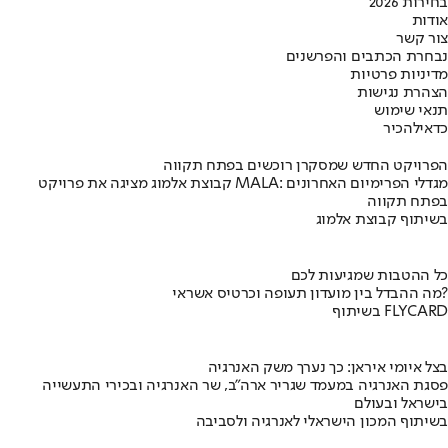
בחירות 2026
אודות
צור קשר
נבחרת הכתבים והפרשנים
מדיניות פרטיות
הצהרת נגישות
תנאי שימוש
כדאי
להכיר
הפרויקט החדש שמסקרן רוכשים בפתח תקווה
קבוצת אלמוג מציגה את פרויקט MALA: מגדלי הפרימיום האחרונים
בפתח תקווה
בשיתוף קבוצת אלמוג
כל ההטבות שמגיעות לכם
מה ההבדל בין מועדון תעופה וכרטיס אשראי?
בשיתוף FLYCARD
בצל איומי איראן: כך נערך משק האנרגיה
פסגת האנרגיה במעמד שגריר ארה"ב, שר האנרגיה ובכירי התעשייה
בישראל ובעולם
בשיתוף המכון הישראלי לאנרגיה ולסביבה