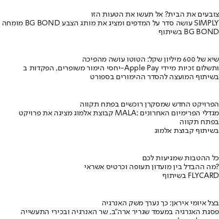
צובעים את הבית? אל תעשו את הטעות הזו
מומחה BG BOND עושה סדר על המדפים ומציג את מותג הצבע SIMPLY
בשיתוף BG BOND
שיא של 600 מיליון שקל: הטוטו עושה מהפיכה
יחסי הימור משופרים, הפקדות ב-Apple Pay ותשלום זכיות מיידי
בשיתוף המועצה להסדר ההימורים בספורט
הפרויקט החדש שמסקרן רוכשים בפתח תקווה
קבוצת אלמוג מציגה את פרויקט MALA: מגדלי הפרימיום האחרונים
בפתח תקווה
בשיתוף קבוצת אלמוג
כל ההטבות שמגיעות לכם
מה ההבדל בין מועדון תעופה וכרטיס אשראי?
בשיתוף FLYCARD
בצל איומי איראן: כך נערך משק האנרגיה
פסגת האנרגיה במעמד שגריר ארה"ב, שר האנרגיה ובכירי התעשייה