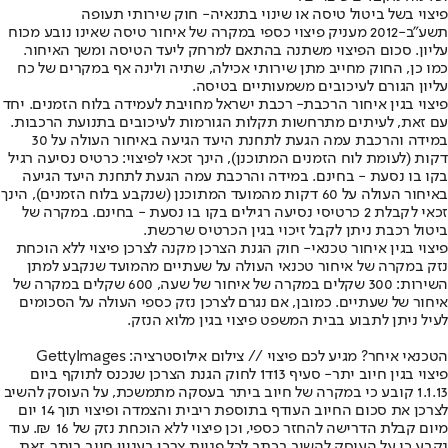
פיצוי בשל ביטול טיסה או שינוי בתנאיה
- חוק שירותי תעופה
תשע"ב-2012 מעניק פיצוי כספי במקרה של איחור טיסה שאינו נובע מכוח
עליון. סכום הפיצוי משתנה בהתאם למרחק ליעד הטיסה ומשך האיחור.
כמו כן, החוק מחייב מתן שירותי אכילה, שתיה ולינה אף במקרים של כח
עליון הגורם לעיכובים משמעותיים בטיסה.
פיצוי בגין איחור הרכבת
- רכבת ישראל מחויבת לעמידה בלוח הזמנים. יחד
עם זאת, לעיתים מתרחשות תקלות הגורמות לעיכובים בתנועת הרכבות.
במידה והרכבת עמה הגעת לתחנת היעד הגיעה באיחור העולה על 30
דקות (לעומת לוח הזמנים המתוכנן), הינך זכאי לפיצוי: כרטיס נסיעה רגיל
בקו בו נסעת - בחינם. במידה והרכבת עמה הגעת לתחנת היעד הגיעה
באיחור העולה על 60 דקות מהמועד המתוכנן (שנקבע בלוח הזמנים), הינך
זכאי לקבלת 2 כרטיסי נסיעה רגילים בקו בו נסעת - בחינם. במקרה של
ביטול רכבת ניתן לקבל זיכוי בגין הכרטיס שרכשת.
פיצוי בגין איחור טכנאי
- חוק הגנת הצרכן מקנה לצרכן פיצוי ללא הוכחת
נזק במקרה של איחור טכנאי העולה על שעתיים מהמועד שנקבע למתן
השירות: 300 שקלים במקרה של איחור של שעה, 600 שקלים במקרה של
איחור של שעתיים. כמובן, אם נגרם לצרכן נזק כספי העולה על הסכומים
לעיל ניתן לתבוע בבית המשפט פיצוי בגין מלוא הנזק.
הטכנאי איחר? מגיע לכם פיצוי // צילום אילוסטרציה: GettyImages
פיצוי בגין חיוב יתר
- סעיף 13ד1 לחוק הגנת הצרכן שנכנס לתוקף ביום
1.1.13 קובע כי במקרה של חיוב ביתר בעסקה מתמשכת, על העוסק להשיב
לצרכן את סכום החיוב העודף בתוספת ריבית והצמדה ופיצוי תוך 14 יום
מיום קבלת הדרישה להחזר כספי, וכן פיצוי ללא הוכחת נזק של 16 ₪. עוד
נקבע כי על העוסק להשיב בכתב לכל פניית צרכן בעניין חיוב ביתר, זאת