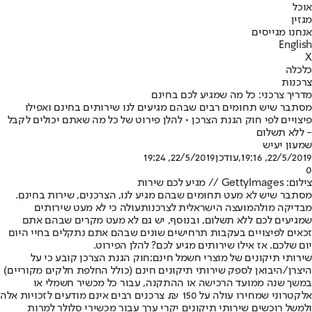
אוכל
מגזין
אנחנו מגייסים
English
X
כלכלה
צרכנות
מדריך צרכני: כל מה שמגיע לכם בחינם
מסתבר שיש תחומים רבים שבהם מגיעים לנו שירותים בחינם ואפילו
פיצויים לפי חוק הגנת הצרכן • להלן פירוט של כל מה שאתם יכולים לקבל
- ללא תשלום
שמעון יעיש
22/5/2019, 19:16
,עודכן
22/5/2019, 19:24
0
צילום: GettyImages // מגיע לכם שירות
מסתבר שיש לא מעט תחומים שבהם מגיע לנו, הצרכנים, שירות בחינם.
מבדיקה מול
המועצה הישראלית לצרכנות
עולה כי לא מעט שירותים
שמגיעים לכם ללא תשלום, ובנוסף, יש גם לא מעט מקרים שבהם אתם
זכאים לפיצויים בעקבות תרחישים שונים שבהם אתם נתקלים בחיי היום
יום שלכם. אז אילו שירותים מגיע לכם? להלן הפירוט.
שירותי תיקונים של מוצרי חשמל חינם:
חוק הגנת הצרכן קובע כי על
היצרן/היבואן לספק שירותי תיקונים חינם (כולל החלפת חלקים מקוריים)
במשך שנה ממועד הרכישה או ההתקנה, עבור כל מכשיר חשמלי או
אלקטרוני שמחירו עולה על 150 ₪. צרכנים רבים אינם מודעים לזכויות אלה
ולמשל רוכשים שירותי תיקונים יקרי ערך עבור מכשירי סלולר למרות