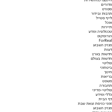
חינם
צרכנות
שירות
מדורים
ספורט
תרבות ובידור
לייף סטייל
אוכל
תיירות
טכנולוגיה ומדע
הורוסקופ
ForReal
מגזין השבוע
דעות
חדשות בארץ
חדשות בעולם
פוליטי
ביטחוני
חינוך
בריאות
משפט
תחבורה
פוליטי-מדיני
כללי ומידע
דף הבית
זמני כניסת וצאת שבת
מגזין השבוע