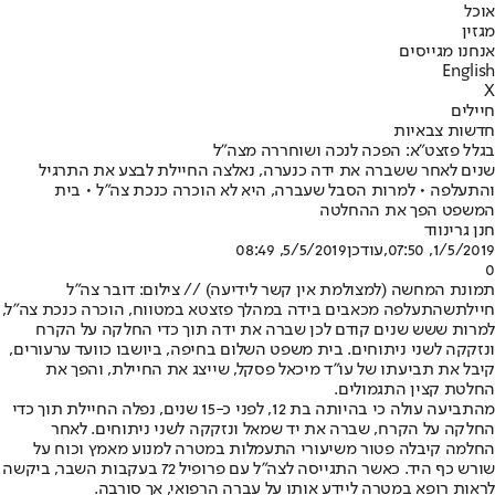
אוכל
מגזין
אנחנו מגייסים
English
X
חיילים
חדשות צבאיות
בגלל פזצט"א: הפכה לנכה ושוחררה מצה"ל
שנים לאחר ששברה את ידה כנערה, נאלצה החיילת לבצע את התרגיל
והתעלפה • למרות הסבל שעברה, היא לא הוכרה כנכת צה"ל • בית
המשפט הפך את ההחלטה
חנן גרינווד
1/5/2019, 07:50
,עודכן
5/5/2019, 08:49
0
תמונת המחשה (למצולמת אין קשר לידיעה) // צילום: דובר צה"ל
חיילת
שהתעלפה מכאבים בידה במהלך פזצטא במטווח, הוכרה כנכת צה"ל,
למרות ששש שנים קודם לכן שברה את ידה תוך כדי החלקה על הקרח
ונזקקה לשני ניתוחים. בית משפט השלום בחיפה, ביושבו כוועד ערעורים,
קיבל את תביעתו של עו"ד מיכאל פסקל, שייצג את החיילת, והפך את
החלטת קצין התגמולים.
מהתביעה עולה כי בהיותה בת 12, לפני כ-15 שנים, נפלה החיילת תוך כדי
החלקה על הקרח, שברה את יד שמאל ונזקקה לשני ניתוחים. לאחר
החלמה קיבלה פטור משיעורי התעמלות במטרה למנוע מאמץ וכוח על
שורש כף היד. כאשר התגייסה לצה"ל עם פרופיל 72 בעקבות השבר, ביקשה
לראות רופא במטרה ליידע אותו על עברה הרפואי, אך סורבה.