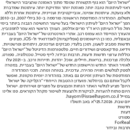
"ישראל היום" הוא גוף תקשורת שנוסד מתוך האמונה שהציבור הישראלי
ראוי לעיתונות טובה יותר, מאוזנת יותר ומדויקת יותר. עיתונות שמדברת
ולא צועקת. עיתונות אמינה, אובייקטיבית ועניינית. עיתונות אחרת וללא
תשלום. המהדורה המודפסת הראשונה פורסמה ב-30 ביולי 2007, וב-2010
הפך "ישראל היום" לעיתון הישראלי בעל שיעור החשיפה הגבוה ביותר בימי
חול. מו"ל העיתון היא ד"ר מרים אדלסון. העורך הראשי הוא עמר לחמנוביץ,
והעורך המייסד הוא עמוס רגב. אתרי האינטרנט של "ישראל היום" בעברית
ובאנגלית, כמו כן היישומונים (אפליקציות) לאנדרואיד ול-iOS, מציגים
חדשות מסביב לשעון, תוכן בלעדי, מבזקים ועדכונים, ניתוחים ופרשנויות,
וידיאו, פודקאסטים ושידורים חיים. פלטפורמות הדיגיטל של "ישראל היום"
כוללות ערוצי חדשות ודעות, תרבות ובידור, לייף סטייל, טכנולוגיה, ספורט,
כלכלה וצרכנות, בריאות, חיילים, אוכל, יהדות, תיירות ורכב. ב-2021 עלו
לאוויר האתר החדש והיישומון החדש של "ישראל היום" בעברית, במטרה
לספק לגולשים חוויה מהירה, עדכנית, בטוחה ונוחה. תכני המהדורה
המודפסת של העיתון זמינים גם באתר, במהדורה יומית מקוונת, ואפשר
לקבל אותם גם בניוזלטר. מועדון ההטבות הייחודי "הקליקה של ישראל
היום" מציע לגולשי האתר הנחות ומבצעים על מוצרים ושירותים. ישראל
היום פתוח להערות, לביקורת ולהצעות לשיפור מקהל הקוראים. פנו אלינו
במייל hayom@israelhayom.co.il.
יום שבת, 25.7.2026
י"א באב תשפ"ו
חדשות
דעות
ספורט
ForReal
תרבות ובידור