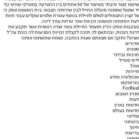
שישנו קשר סיבתי בשיעור של 50 אחוזים בין ההפרעה במפרקי שורש כף
יד שמאל שממנה סובלת החייל לבין שירותה הצבאי. בית המשפט פסק כי
על קצין התגמולים לשלם לחיילת בנוסף עשרת אלפים שקלים עבור חוות
דעת המומחה מטעמה וכן את שכר טרחת עורך דינה.
בעקבות פסק-הדין תועמד החיילת בפני ועדה רפואית אשר תקבע את
דרגת הנכות, ובהתאם לה תזכה לקבלת זכויות המגיעות לה כנכת צה"ל
טעינו? נתקן! אם מצאתם טעות בכתבה, נשמח שתשתפו אותנו
מדורים
ספורט
תרבות ובידור
לייף סטייל
אוכל
תיירות
טכנולוגיה ומדע
הורוסקופ
ForReal
מגזין השבוע
דעות
חדשות בארץ
חדשות בעולם
פוליטי
ביטחוני
חינוך
בריאות
משפט