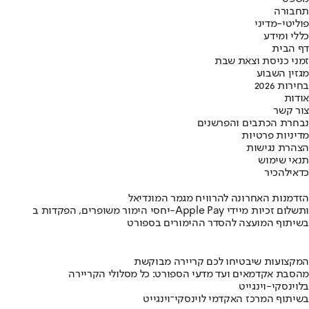
תחבורה
פוליטי-מדיני
כללי ומידע
דף הבית
זמני כניסת וצאת שבת
מגזין השבוע
בחירות 2026
אודות
צור קשר
נבחרת הכתבים והפרשנים
מדיניות פרטיות
הצהרת נגישות
תנאי שימוש
כדאי
להכיר
הזדמנות האחרונה להרוויח מגמר המונדיאל
יחסי הימור משופרים, הפקדות ב-Apple Pay ותשלום זכיות מיידי
בשיתוף המועצה להסדר ההימורים בספורט
המקצועות שיבטיחו לכם קריירה מבוקשת
מהסבת אקדמאים ועד מדעי הספורט: כל מסלולי הקריירה
בלוינסקי-וינגייט
בשיתוף המרכז האקדמי לוינסקי־וינגייט