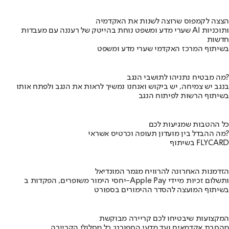
הצצה לקמפוס שרוצה לשנות את האקדמיה
שערי מדע ומשפט נוחת בהייטק של רעננה עם מעבדות AI ותוכניות
חדשות
בשיתוף המרכז האקדמי שערי מדע ומשפט
מה מבטיח נתניהו לתושבי הנגב?
בנגב יש צמיחה, יש ביקוש ואנחנו נמשיך לראות את הנגב ולפתח אותו
בשיתוף הרשות לפיתוח הנגב
כל ההטבות שמגיעות לכם
מה ההבדל בין מועדון תעופה וכרטיס אשראי?
בשיתוף FLYCARD
הזדמנות האחרונה להרוויח מגמר המונדיאל
יחסי הימור משופרים, הפקדות ב-Apple Pay ותשלום זכיות מיידי
בשיתוף המועצה להסדר ההימורים בספורט
המקצועות שיבטיחו לכם קריירה מבוקשת
מהסבת אקדמאים ועד מדעי הספורט: כל מסלולי הקריירה