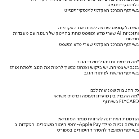
בלוינסקי-וינגייט
בשיתוף המרכז האקדמי לוינסקי־וינגייט
הצצה לקמפוס שרוצה לשנות את האקדמיה
שערי מדע ומשפט נוחת בהייטק של רעננה עם מעבדות AI ותוכניות
חדשות
בשיתוף המרכז האקדמי שערי מדע ומשפט
מה מבטיח נתניהו לתושבי הנגב?
בנגב יש צמיחה, יש ביקוש ואנחנו נמשיך לראות את הנגב ולפתח אותו
בשיתוף הרשות לפיתוח הנגב
כל ההטבות שמגיעות לכם
מה ההבדל בין מועדון תעופה וכרטיס אשראי?
בשיתוף FLYCARD
הזדמנות האחרונה להרוויח מגמר המונדיאל
יחסי הימור משופרים, הפקדות ב-Apple Pay ותשלום זכיות מיידי
בשיתוף המועצה להסדר ההימורים בספורט