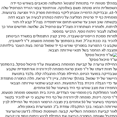
במהלך מטווח ירי בתנוחת 'פזצטא' התעלפה מכאבים בשורש כף ידה
השמאלית והיא פונתה משם באלונקה. אורתופד צבאי הוריד הפרופיל שלה
ל-45, ובבדיקת הדמייה אובחן ליקוי בפתיחת מפרק היד ופגיעה ברצועות.
מומחית כף יד פרטית המליצה על ניתוח כפתרון לבעיה אך הצבא דחה
בקשתה שוב ושוב עד שראש תחום אורתופדיה בצה"ל קבע לה תור
לניתוח, ולאחריו השתחררה מצה"ל עם פרופיל 24. שלושה חודשים אחר כך
נאלצה לעבור ניתוח נוסף, הרביעי במספר.
למרות מסכת הייסורים שעברה, סירב קצין התגמולים במשרד הביטחון
להכיר בה כנכת צה"ל, זאת בהסתמך על מומחה מטעמו, ד"ר ליושוביץ,
שקבע כי ההפרעה במפרקי שורש כף יד שמאל נגרמה בעת השבר בילדותה
ומצבה לא הוחמר בשל תנאי שירותה הצבאי.
עו"ד מיכאל פסקל
החיילת ערערה על קביעת המומחה באמצעות עו"ד מיכאל פסקל, בהסתמך
על חוות דעתו של ד"ר מאזן פראח מומחה לכירורגיה אורתופדית שקבע
שבבדיקה במועד הגיוס, החיילת סבלה מהגבלה קלה בלבד בתנועת
היישור של יד שמאל. במהלך שירותה, ציין ד"ר פראח, חלה החמרה מתמדת
עד כדי הגבלה ניכרת בכל התנועות. הוא קבע שתנאי שירותה הצבאי
החמירו את מצב שורש כף היד בשיעור של 50 אחוזים.
לאור המחלוקת בין מומחי שני הצדדים, מינה בית המשפט מומחה מטעמו,
ד"ר מיכה רינות, מומחה לכירורגיה של כף היד שקבע כי יש להכיר בקשר
הסיבתי בשיעור של 50 אחוזים בין מצבה הרפואי הנוכחי של החיילת לבין
שירותה הצבאי. בכך התקבלה עמדת ב"כ המערערת באופן מלא.
לאור קביעת המומחה השלישי, קבעה השופטת כאמלה ג'דעון שהערעור
התקבל שאותה החמרה הביאה את החיילת לבצע ניתוח נוסף וכן קבעה