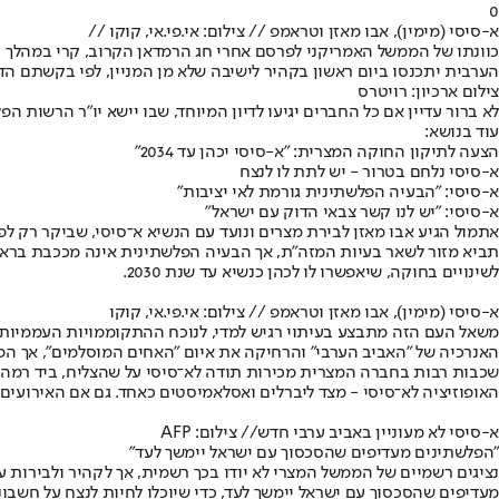
0
א-סיסי (מימין), אבו מאזן וטראמפ // צילום: אי.פי.אי, קוקו //
כוונתו של הממשל האמריקני לפרסם אחרי חג הרמדאן הקרוב, קרי במהלך י
הערבית יתכנסו ביום ראשון בקהיר לישיבה שלא מן המניין, לפי בקשתם 
צילום ארכיון: רויטרס
לא ברור עדיין אם כל החברים יגיעו לדיון המיוחד, שבו יישא יו"ר הרשות ה
עוד בנושא:
הצעה לתיקון החוקה המצרית: "א-סיסי יכהן עד 2034"
א-סיסי נלחם בטרור - יש לתת לו לנצח
א-סיסי: "הבעיה הפלשתינית גורמת לאי יציבות"
א-סיסי: "יש לנו קשר צבאי הדוק עם ישראל"
אתמול הגיע אבו מאזן לבירת מצרים ונועד עם הנשיא א־סיסי, שביקר רק 
תביא מזור לשאר בעיות המזה"ת, אך הבעיה הפלשתינית אינה מככבת בראש ס
לשינויים בחוקה, שיאפשרו לו לכהן כנשיא עד שנת 2030.
א-סיסי (מימין), אבו מאזן וטראמפ // צילום: אי.פי.אי, קוקו
משאל העם הזה מתבצע בעיתוי רגיש למדי, לנוכח ההתקוממויות העממיות 
האנרכיה של "האביב הערבי" והרחיקה את איום "האחים המוסלמים", אך ה
שכבות רבות בחברה המצרית מכירות תודה לא־סיסי על שהצליח, ביד רמה, לה
האופוזיציה לא־סיסי - מצד ליברלים ואסלאמיסטים כאחד. גם אם האירועים 
א-סיסי לא מעוניין באביב ערבי חדש
// צילום: AFP
"הפלשתינים מעדיפים שהסכסוך עם ישראל יימשך לעד"
נציגים רשמיים של הממשל המצרי לא יודו בכך רשמית, אך לקהיר ולבירו
מעדיפים שהסכסוך עם ישראל יימשך לעד, כדי שיוכלו לחיות לנצח על חשבונ