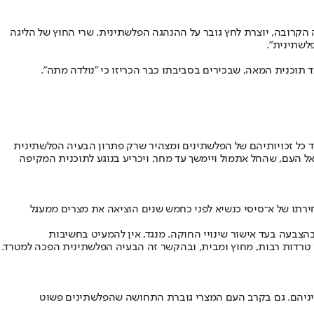
הקרובה, יוצרת לחץ גובר על ההנהגה הפלשתינית. שרי החוץ של הליגה
לשתינית".
נגד תוכנית המאה, שבכירים בסביבתו כבר הכריזו כי "נולדה מתה".
וד כל זכויותיהם של הפלשתינים ומצהיר שרק פתרון הבעיה הפלשתינית
ל העם, שהחל אתמול ויימשך עד מחר, ויכריע בנוגע לתוכנית המקיפה
ירתו של א־סיסי כנשיא לפני כחמש שנים הוציאה את מצרים ממעגל
הצבעה בעד אישור שינויי החוקה. מנגד, אין להמעיט בחשיבות
יסי טרדות רבות, מחוץ ומבית, ובהקשר זה הבעיה הפלשתינית הפכה למטרד.
נייניהם. גם בקרב העם המצרי גוברת התחושה שהפלשתינים פשוט