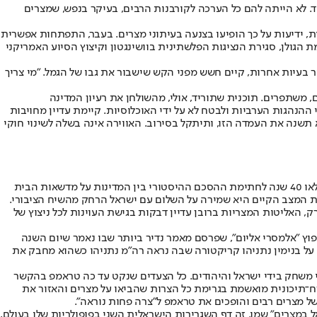
חד. לא הייתה להם כל הערכה לקורבנות הרבים, בעיקר בנפש, שמצרים
ידיעות על כך הופיעו בצנעה בעיתוני מצרים. בעבר, התפתחות אפשרית
הגולן, סגירת הנציגות הפלשתינית בוושינגטון וקיצוץ הסיוע האמריקני
בעיות אחרות, קיים חשש מפני הקש שישבור את גבו של הגמל. "מי צריך
ים, משתפרים. תוכנית שתוריד, אולי, מהשולחן את רעיון המדינה
ההנהגות הערביות ולבטח לא על ידי האוכלוסיות. קיימת עדיין מחויבות
תשנה את העמדה הזו, ותיתקל בסירוב. האווירה אינה בשלה לשינוי חוקי
ביום חמישי תציין מצרים את יום השנה ה־37 לשחרור סיני, כלומר להשלמת הנסיגה הישראלית מחצי האי במסגרת יישום הסכם השלום. לפני כחודש מלאו 40 שנה לחתימת ההסכם ההיסטורי בין המדינות על מדשאות הבית
ירת המצב הקיים היא שמירה על השלום עם ישראל הרחק מהשיח הציבורי.
 האליטות המצריות ברובן עדיין דבקות בגישת העוינות לכל ניצוץ של
פוץ "אלמסרי אליום", שפרסם מאמר נדיר ביותר שבו נאמר שיום השנה
על בנימין נתניהו קריקטורה שבה נראה רה"מ נתניהו כשהוא מחבק את
 משחק בידי ישראל והיהודים. כל הצעדים שנקט עד כה טראמפ בהקשר
רח־תיכונית מואשמת בגרימת כל הצרות שהביאו על מצרים והאזור את
של מצרים רבים והופכים את טראמפ ל"צרה פחות נוראה".
 במצרים" שמו. זה דף השגרירות הישראלית השני בפופולריות שלו בעולם,