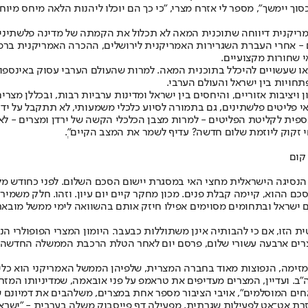
ך יימשך", מספר לי אזרח מצרי, "כי כך הם יוכלו ליהנות הלאה מיחס מיו
נית דיווחה שתוכנית המאה לא תכלול את הקמתה של מדינה פלשתינית, 
ם - אחרי העברת השגרירות האמריקנית לירושלים, ההכרה האמריקנית ברמת 
י שחורות מקצועיים.
ו שעשויים להיכלל בתוכנית המאה. למרות שהעולם הערבי עסוק באינספור 
יות בין ישראל והעולם הערבי.
ן ויציבות אזוריים, והיחסים בין ישראל ומדינות ערביות רבות, ובכללן מצר
י פליטים פלשתינים, גם בתמורה לסיוע כלכלי משמעותי, לא תתקבל על ידי 
פית לקליטת הפליטים - למרות מצבן הכלכלי הקשה של ירדן ומצרים - לא 
זקוק ליוזמת שלום חדשה? עדיף לשמר את המצב הקיים".ְ
 קום
סכם ההוא, קיימה קבלת פנים. מכון מחקר קיים יום עיון. וזהו. חלק משמ
ישראל ובתחומים מסוימים אפילו חיזק אותם בהשוואה לימי ממשל מובארק,
 הזו, אם כי להבותיה אינן משתוללות כבעבר. היומון המצרי הפופולרי הנ
למצרים ארבעה עשורי שלום, פרסם יום לאחר הטלת הרכבת הממשלה החדשה 
מזימה, הנפוצות מאוד בחברה המצרית, שלפיהן הממשל האמריקני הוא כלי
"ב. ועדיין, המצרים מעדיפים את טראמפ על פני אובאמה, שמדיניותו המז
אחים המוסלמים", אויבי הציבור מספר אחת במצרים, משלהבים את דמיונם 
וזרת אט־אט לפעילות שגרתית, מפעילה דף פייסבוק משלה בערבית - "ישראל