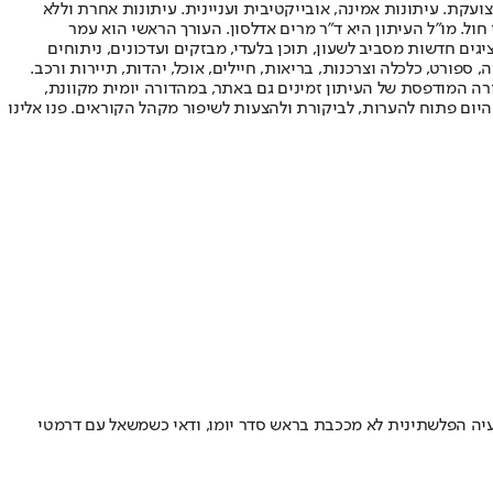
ועקת. עיתונות אמינה, אובייקטיבית ועניינית. עיתונות אחרת וללא
עור החשיפה הגבוה ביותר בימי חול. מו"ל העיתון היא ד"ר מרים אדלסון. העורך הראשי הוא עמר
 והעורך המייסד הוא עמוס רגב. אתרי האינטרנט של "ישראל היום" בעברית ובאנגלית, כמו כן היישומונים (אפליקציות) לאנדרואיד ול-iOS, מציגים חדשות מסביב לשעון, תוכן בלעדי, מבזקים ועדכונים, ניתוחים
, ספורט, כלכלה וצרכנות, בריאות, חיילים, אוכל, יהדות, תיירות ורכב.
דורה המודפסת של העיתון זמינים גם באתר, במהדורה יומית מקוונת,
היום פתוח להערות, לביקורת ולהצעות לשיפור מקהל הקוראים. פנו אלינו
יה הפלשתינית לא מככבת בראש סדר יומו, ודאי כשמשאל עם דרמטי