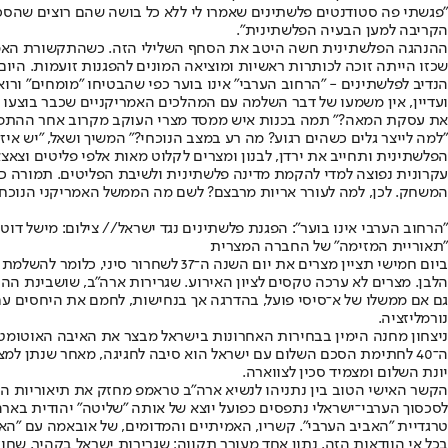
"פגשתי פה סטודנטים פלשתינים שאמרו לי ללא כל בושה שהם רוצים שהסכסו
הקריבה למען הבעיה הפלשתינית".
ההנהגה הפלשתינית חשה היטב את הסחף השלילי הזה. כשהתקשורת האמריק
שכזו הייתה זוכה לכותרות ראשיות ומוציאה המונים להפגנות זועמות. היו
הנדיב לפלשתינים - "הרחוב הערבי" אינו בוער כפי שהבטיחו "מומחים" ורוא
ועדיין, אין משמעו של דבר השלמה עם המהלכים האמריקניים שכבר בוצעו א
את עסקת המאה?" תמה בכנות איש ממסד מצרי העוקב מקרוב אחר ההתפתחו
"למה לייצר גלים כשהים רגוע? מה רע במצב הנוכחי?" המשיך ושאל, "יש איזו
הפלשתינית ותחייב את ירדן, לבנון ומצרים לקלוט מאות אלפי פליטים וצאצא
עקרונית נפוצה למדי להקמת מדינה פלשתינית ולשיבת הפליטים. תמורה כס
המשחק. לכן, למה לעורר אריות מרבצם? לשם מה הממשל האמריקני הנוכחי 
"הרחוב הערבי אינו בוער": הפגנת פלשתינים נגד ישראל
// צילום: מישל דוט
"תאוריית המזימה" של החברה המצרית
הלבן. מצרים לא ערכה טקסים לציון האירוע. שגרירות ארה"ב, שושבינת הה
גם אם ממשלו של א־סיסי פועל, בהדרגה אך בנחישות, לחמם את היחסים עם 
נורמליזציה.
ניצחון מחנה הימין בבחירות האחרונות בישראל מבצר את האיבה האוטומטית
ה־40 לחתימת הסכם השלום עם ישראל הוא סיבה לחגיגה, מאחר שנתן 
יונת השלום ומצמיד סכין לצווארה.
הקשר האישי הטוב בין נתניהו לנשיא ארה"ב טראמפ מחזק את תיאוריות ה
לסכסוך הערבי־ישראלי נתפסים כפועל יוצא של אותה "שליטה" יהודית בארה
טרגדיית "האביב הערבי". קשריו, האמיתיים והמדומים, של אובאמה עם "ה
בכל אי הוודאות הזה, נתון אחד מעורר תקווה: שגרירות ישראל בקהיר, שח