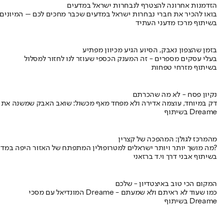
הזדמנות אחרונה להצטרף לנבחרות ישראל במדעים
בואו להכיר את חברי נבחרות ישראל במדעים שכבר מחכים לכם – המיונים
בשיתוף מרכז מדעני העתיד
בזמן שהצפון נאבק, הסיוע הגיע מכיוון מפתיע
בעלי עסקים מספרים - זה המענק הכספי שעוזר לנו לחזור למסלול
בשיתוף מזרחי טפחות
נקיון פסח - לא מה שהכרתם
דק במיוחד, עוצמה אדירה ולא מפחד מאף מכשול: שואב האבק שמשנה את
בשיתוף Dreame
מהמרכז לגולן: המהפכה של קצרין
מה מושך יותר ויותר ישראלים למטרופולין המתפתח של האזור היפה במדינה?
בשיתוף אבני דרך וי.ד ברזאני
המקום הכי טוב באיצטדיון - שלכם
המונדיאל עם מסכי Dreame - כמו שעוד לא ראיתם ולא שמעתם
בשיתוף Dreame