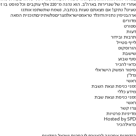
אחרי זה של שגרירות בארה"ב. הוא נהנה מ־220 אלף עוקבים וכל פוסט בו זוכה למאות לינקים ולעשרות שיתופים. 40 שנה לשלום - אולי משהו מתחיל סוף סוף לקרות.
טעינו? נתקן! אם מצאתם טעות בכתבה, נשמח שתשתפו אותנו
ארה
בנימין נתניהו
דונלד טראמפ
ישראל
מצרים
פלשתינים
תוכנית המאה
מדורים
ספורט
דעות
תרבות ובידור
לייף סטייל
הורוסקופ
שישבת
סוף שבוע
כדאי להכיר
סיפור המשק הישראלי
נדל"ן
ראשי
זמני כניסת וצאת השבת
מידע כללי
זמני כניסת וצאת שבת
ראשי
צרו קשר
מדיניות פרטיות
Hosted by SPD
כדאי
להכיר