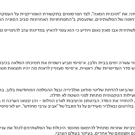
וני, את "תוכנית המאה", לצד הפרסומים בתקשורת האמריקנית על העסקה 
הדחופה של הפלשתינים, שתעסוק ב"התפתחויות האחרונות סביב הסוגיה הפ
פלשתינית אבו מאזן נאום ויודיע כי הוא צפוי להאיץ במדינות ערב להתגייס 
לפני עשרה ימים בבית הלבן. א־סיסי מביע רשמית את תמיכתו המלאה בכיב
דר העדיפויות שלו. ראשית, א־סיסי מעוניין לראות מה יהיו תוצאות משא
שהביאו להדחת שליטי סודאן ואלג'יריה ובצל ההסלמה המחודשת בלוב. בח
פעילות הטקטונית מתחת לפני השטח לא חדלה.
חזיר את הסדר, הביטחון והיציבות לארץ הנילוס - והן יבטאו הערכה זו ב
בח'רטום ובאלג'יר מעידים על גל מוגבל של "אביב ערבי מחודש", יש לא־ס
ת ערביות אחרות מתחיל להימאס מחוסר היכולת של הפלשתינים לנהל את ע
ם ומצפונם של אחרים, בעיקר בעולם הערבי.