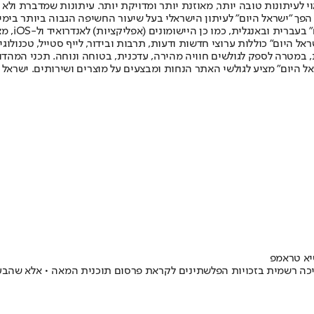
לעיתונות טובה יותר, מאוזנת יותר ומדויקת יותר. עיתונות שמדברת ולא צ
שלום. המהדורה המודפסת הראשונה פורסמה ב-30 ביולי 2007, וב-2010 הפך "ישראל היום" לעיתון הישראלי בעל שי
לחמנוביץ,
ל היום" כוללות ערוצי חדשות ודעות, תרבות ובידור, לייף סטייל, טכנולוגיה
ברית, במטרה לספק לגולשים חוויה מהירה, עדכנית, בטוחה ונוחה. תכני המה
ל היום" מציע לגולשי האתר הנחות ומבצעים על מוצרים ושירותים. ישראל 
יא טראמפ
יכה רשמית בזכויות הפלשתינים לקראת פרסום תוכנית המאה • אלא שהבע