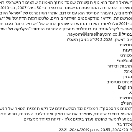
"ישראל היום" הוא גוף תקשורת שנוסד מתוך האמונה שהציבור הישראלי ראוי 
ת
ופרשנויות, וידיאו, פודקאסטים ושידורים חיים. פלטפורמות הדיגיטל של "ישרא
ב-2021 עלו לאוויר האתר החדש והיישומון החדש של "ישראל היום" בע
ואפשר לקבל אותם גם בניוזלטר. מועדון ההטבות הייחודי "הקליקה של ישרא
במייל hayom@israelhayom.co.il.
יום ראשון, 29.3.2026
י"א בניסן תשפ"ו
חדשות
דעות
ספורט
ForReal
תרבות ובידור
אוכל
מגזין
אנחנו מגייסים
English
X
חדשות
העולם
"נהנים מהסכסוך": המצרים נגד הפלשתינים על רקע תוכנית המאה של הנש
הנשיא המצרי א־סיסי, שמארח את אבו מאזן ואת הליגה הערבית, מביע תמ
בנוגע להמשך כהונתו נערך בימים אלה • דיווח מיוחד ממצרים
אלדד בק
20/4/2019, 20:53
,עודכן
20/4/2019, 22:21