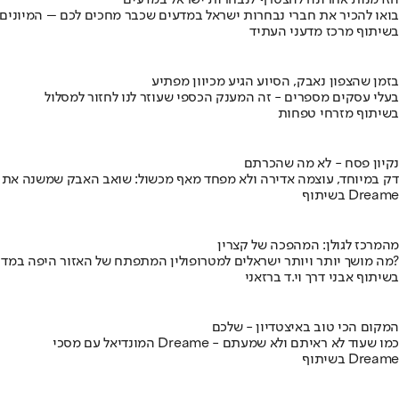
הזדמנות אחרונה להצטרף לנבחרות ישראל במדעים
בואו להכיר את חברי נבחרות ישראל במדעים שכבר מחכים לכם – המיונים
בשיתוף מרכז מדעני העתיד
בזמן שהצפון נאבק, הסיוע הגיע מכיוון מפתיע
בעלי עסקים מספרים - זה המענק הכספי שעוזר לנו לחזור למסלול
בשיתוף מזרחי טפחות
נקיון פסח - לא מה שהכרתם
דק במיוחד, עוצמה אדירה ולא מפחד מאף מכשול: שואב האבק שמשנה את
בשיתוף Dreame
מהמרכז לגולן: המהפכה של קצרין
מה מושך יותר ויותר ישראלים למטרופולין המתפתח של האזור היפה במדינה?
בשיתוף אבני דרך וי.ד ברזאני
המקום הכי טוב באיצטדיון - שלכם
המונדיאל עם מסכי Dreame - כמו שעוד לא ראיתם ולא שמעתם
בשיתוף Dreame