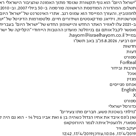
"ישראל היום" הוא גוף תקשורת שנוסד מתוך האמונה שהציבור הישראלי ראוי 
ת
ופרשנויות, וידיאו, פודקאסטים ושידורים חיים. פלטפורמות הדיגיטל של "ישרא
ב-2021 עלו לאוויר האתר החדש והיישומון החדש של "ישראל היום" בע
ואפשר לקבל אותם גם בניוזלטר. מועדון ההטבות הייחודי "הקליקה של ישרא
במייל hayom@israelhayom.co.il.
יום רביעי, 5.8.2026
כ"ב באב תשפ"ו
חדשות
דעות
ספורט
ForReal
תרבות ובידור
אוכל
מגזין
אנחנו מגייסים
English
X
ספורט
כדורסל ישראלי
"גדלתי בשכונת פשע, חברים מתו צעירים"
שון ג'ונס איבד את אח
ססארי, ולהעפיל איתה לגמר היורופקאפ
יעקב מאיר
17/4/2019, 10:06
,עודכן
17/4/2019, 12:42