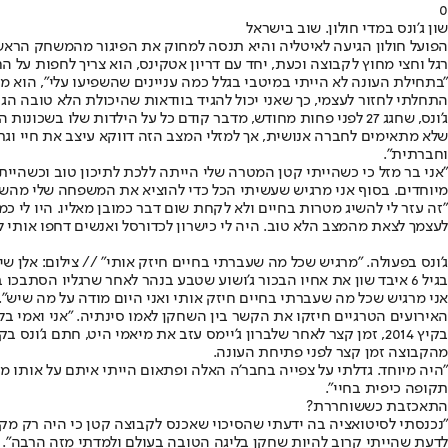
0
שון ג'ונס במדי חולון. שוב בישראל
רגל וחצי מחוץ לקבוצה וכעת, יחד עם דריון אטקינס, הוא צריך לחפות על החיס
"בתחילת העונה לא הייתי במיטבי בגלל כמה עניינים שהשפיעו עלי", הוא מ
התחלתי לחזור לעצמי, כך שאני יכול להגיד בוודאות שהיכולת הלא טובה הגי
ג'ונס, שחגג 27 לפני פחות מחודש, מדבר קודם כל על הילדות של
שלא מתאימים לחברה אנושית, אך למזלי המצב הזה דווקא עיצב את חיי וגר
וחברתית".
"אני בר מזל כי כשהייתי קטן המטרה שלי הייתה ללכת לתיכון טוב וכשהיית
מיוחדים. בסוף אני מרגיש שעשיתי הכל כדי להוציא את המשפחה שלי מהשכו
"זה עזר לי להשיג מטרות בחיים ולא לקחת שום דבר כמובן מאליו. היו לי 
לעצמך לצאת מהמצב הלא טוב. היה לי כישרון לכדורסל ואנשים דחפו אותי למ
ג'ונס בפעולה. "מרגיש שכל מה שעברתי בחיים חיזק אותי" // צילום: אלן שי
בגיל 6 איבד שון את אחיו הבכור ג'ושוע שטבע בנהר לאחר שרגליו הסתב
אני מרגיש שכל מה שעברתי בחיים חיזק אותי ואני היום מודה על מה שיש".
האירועים הטרגיים חיזקו את הקשר בין השחקן לאמו סינתיה. "אני ואמי בלתי ניתנים להפרדה, אני מדבר איתה כל יו
בקיץ 2014, זמן קצר לאחר שלברון ג'יימס עזב את מיאמי היט, חתם ג
מהקבוצה זמן קצר לפני פתיחת העונה.
"היה מיוחד. גדלתי על צפייה בחבר'ה האלה ופתאום הייתי איתם על אותו מ
תקופה כיפית בחיי".
התאכזבת כששוחררת?
"נכנסתי לסיטואציה בה ידעתי שהסיכוי שאכנס לקבוצה קטן כי היה רק מקום 
לדעת שהייתי קרוב להיות שחקן בליגה הטובה בעולם ולמדתי מזה הרבה".