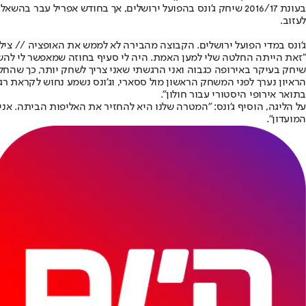
בעונת 2016/17 שיחק ג'ונס בהפועל ירושלים, אך בחודש אפריל
לעזוב.
ג'ונס במדי הפועל ירושלים. הקבוצה מהבירה לא לממש את האופציה // צילום
"זאת הייתה החלטה שלי למען האמת. היה לי סעיף בחוזה שמאפשר לי להש
שיחק בעיקר באירופה כגבוה ואני הרגשתי שאני צריך לשחק יותר, כך שהח
הראיון נערך לפני המשחק הראשון מול ססארי, וג'ונס נשמע נחוש לקראת רגע
בתואר אירופי היסטורי עבור חולון".
על הליגה, הוסיף ג'ונס: "המטרה שלנו היא להחזיר את האליפות הביתה. אני 
המועדון".