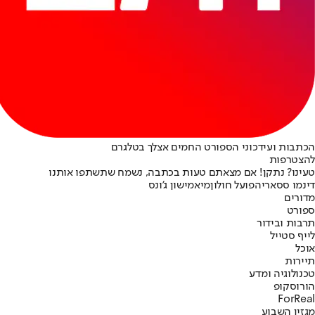
הכתבות ועידכוני הספורט החמים אצלך בטלגרם
להצטרפות
טעינו? נתקן! אם מצאתם טעות בכתבה, נשמח שתשתפו אותנו
דינמו ססארי
הפועל חולון
מיאמי
שון ג'ונס
מדורים
ספורט
תרבות ובידור
לייף סטייל
אוכל
תיירות
טכנולוגיה ומדע
הורוסקופ
ForReal
מגזין השבוע