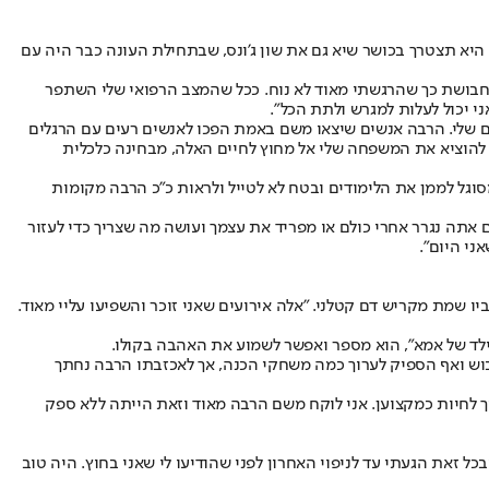
י לעלות לגמר היורופקאפ. בשביל שזה יקרה היא תצטרך בכושר שיא גם את שון ג'ונס, שבתחילת העונה כבר היה עם
 תחבושת כך שהרגשתי מאוד לא נוח. ככל שהמצב הרפואי שלי השתפר
י יכול לעלות למגרש ולתת הכל".
ל החיים שלי. הרבה אנשים שיצאו משם באמת הפכו לאנשים רעים עם הרגלים
ת להוציא את המשפחה שלי אל מחוץ לחיים האלה, מבחינה כלכלית
סוגל לממן את הלימודים ובטח לא לטייל ולראות כ"כ הרבה מקומות
ם אתה נגרר אחרי כולם או מפריד את עצמך ועושה מה שצריך כדי לעזור
ני היום".
ביו שמת מקריש דם קטלני. "אלה אירועים שאני זוכר והשפיעו עליי מאוד.
וכריס בוש ואף הספיק לערוך כמה משחקי הכנה, אך לאכזבתו הרבה נחתך
ך לחיות כמקצוען. אני לוקח משם הרבה מאוד וזאת הייתה ללא ספק
ל זאת הגעתי עד לניפוי האחרון לפני שהודיעו לי שאני בחוץ. היה טוב