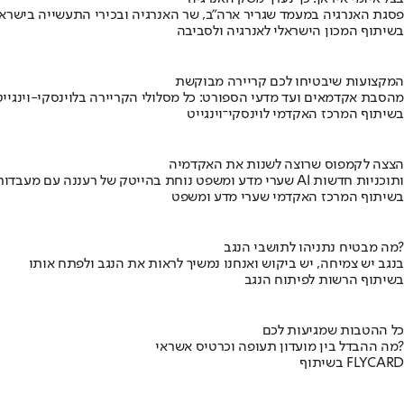
פסגת האנרגיה במעמד שגריר ארה"ב, שר האנרגיה ובכירי התעשייה בישראל
בשיתוף המכון הישראלי לאנרגיה ולסביבה
המקצועות שיבטיחו לכם קריירה מבוקשת
מהסבת אקדמאים ועד מדעי הספורט: כל מסלולי הקריירה בלוינסקי-וינגייט
בשיתוף המרכז האקדמי לוינסקי־וינגייט
הצצה לקמפוס שרוצה לשנות את האקדמיה
שערי מדע ומשפט נוחת בהייטק של רעננה עם מעבדות AI ותוכניות חדשות
בשיתוף המרכז האקדמי שערי מדע ומשפט
מה מבטיח נתניהו לתושבי הנגב?
בנגב יש צמיחה, יש ביקוש ואנחנו נמשיך לראות את הנגב ולפתח אותו
בשיתוף הרשות לפיתוח הנגב
כל ההטבות שמגיעות לכם
מה ההבדל בין מועדון תעופה וכרטיס אשראי?
בשיתוף FLYCARD