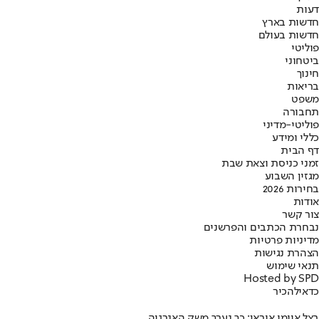
דעות
חדשות בארץ
חדשות בעולם
פוליטי
ביטחוני
חינוך
בריאות
משפט
תחבורה
פוליטי-מדיני
כללי ומידע
דף הבית
זמני כניסת וצאת שבת
מגזין השבוע
בחירות 2026
אודות
צור קשר
נבחרת הכתבים והפרשנים
מדיניות פרטיות
הצהרת נגישות
תנאי שימוש
Hosted by SPD
כדאי
להכיר
בצל איומי איראן: כך נערך משק האנרגיה