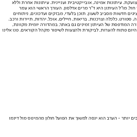
ועקת. עיתונות אמינה, אובייקטיבית ועניינית. עיתונות אחרת וללא
עור החשיפה הגבוה ביותר בימי חול. מו"ל העיתון היא ד"ר מרים אדלסון. העורך הראשי הוא עמר
 והעורך המייסד הוא עמוס רגב. אתרי האינטרנט של "ישראל היום" בעברית ובאנגלית, כמו כן היישומונים (אפליקציות) לאנדרואיד ול-iOS, מציגים חדשות מסביב לשעון, תוכן בלעדי, מבזקים ועדכונים, ניתוחים
, ספורט, כלכלה וצרכנות, בריאות, חיילים, אוכל, יהדות, תיירות ורכב.
דורה המודפסת של העיתון זמינים גם באתר, במהדורה יומית מקוונת,
היום פתוח להערות, לביקורת ולהצעות לשיפור מקהל הקוראים. פנו אלינו
ותו ואת משפחתו לחיים טובים יותר • הערב הוא ינסה למשוך את הפועל חולון מהמינוס מול דינמו