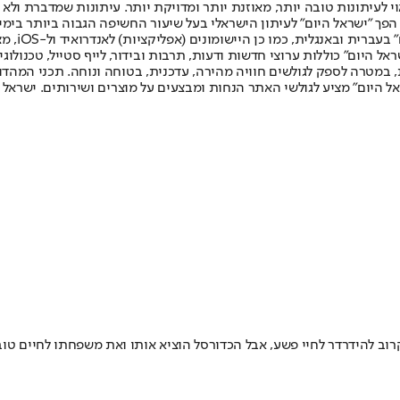
לעיתונות טובה יותר, מאוזנת יותר ומדויקת יותר. עיתונות שמדברת ולא צ
שלום. המהדורה המודפסת הראשונה פורסמה ב-30 ביולי 2007, וב-2010 הפך "ישראל היום" לעיתון הישראלי בעל שי
לחמנוביץ,
ל היום" כוללות ערוצי חדשות ודעות, תרבות ובידור, לייף סטייל, טכנולוגיה
ברית, במטרה לספק לגולשים חוויה מהירה, עדכנית, בטוחה ונוחה. תכני המה
ל היום" מציע לגולשי האתר הנחות ומבצעים על מוצרים ושירותים. ישראל 
יו הגדול כשהיה בן 6 ואת אביו בגיל 14 • הוא גם היה קרוב להידרדר לחיי פשע, אבל הכדורסל הוציא א