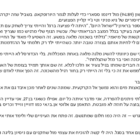
הפועל חולון הגיעה לאיטליה והיא תנסה למחוק את הפיגור מהמשחק הראשון (94:89) מול דינמו ססארי כד
ורים של גיא פניני וטי ג'יי קליין הפצועים.
ספר בראיון ל"ישראל היום", "היתה לי פציעה ברגל והייתי צריך לשחק עם
עה בעיקר בגלל המצב הבריאותי שלי. עכשיו הגוף שלי מרגיש כמו שצריך ואנ
ו בשכונות הקשות של מיאמי: "גדלתי בשכונה מלאה בפשע. זה השפיע לי מאוד ע
ם לי לחיות אותם בצורה טובה יותר. כשהייתי ילד רק חלמתי על ההזדמנו
י שם כיוונתי להשיג מלגה מלאה באחת המכללות. בלי הכדורסל לא הייתי מ
נה ואני בר מזל שהצלחתי".
כמה חברים שמתו בגיל צעיר או הלכו לכלא. זה שם אותך תמיד בצומת של הא
מש את זה כי בלי זה הייתי רק בחור רגיל מהשכונה. זה הפך אותי לאדם שא
בר
כו באצות מים והוא נמשך אל הקרקעית. שמונה שנים לאחר מכן איבד גם את א
ם. אפילו כשאני בן 27, אני עדיין הילד של אמא", הוא מספר ואפשר לשמוע את האהבה בקולו.
'ונס בקבוצה על חוזה לא מובטח, התאמן עם אלופי אן.בי.אי כמו דוויין ווייד 
גרש – זה היה כמו חלום שמתגשם. זה פתח את העיניים שלי ולימד אותי אי
אחד בסגל. היה לי קשה להוכיח את עצמי מול שחקנים עם ניסיון בליגה ובכ