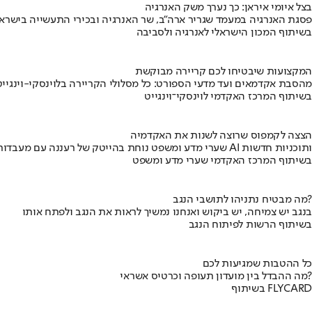
בצל איומי איראן: כך נערך משק האנרגיה
פסגת האנרגיה במעמד שגריר ארה"ב, שר האנרגיה ובכירי התעשייה בישראל
בשיתוף המכון הישראלי לאנרגיה ולסביבה
המקצועות שיבטיחו לכם קריירה מבוקשת
מהסבת אקדמאים ועד מדעי הספורט: כל מסלולי הקריירה בלוינסקי-וינגייט
בשיתוף המרכז האקדמי לוינסקי־וינגייט
הצצה לקמפוס שרוצה לשנות את האקדמיה
שערי מדע ומשפט נוחת בהייטק של רעננה עם מעבדות AI ותוכניות חדשות
בשיתוף המרכז האקדמי שערי מדע ומשפט
מה מבטיח נתניהו לתושבי הנגב?
בנגב יש צמיחה, יש ביקוש ואנחנו נמשיך לראות את הנגב ולפתח אותו
בשיתוף הרשות לפיתוח הנגב
כל ההטבות שמגיעות לכם
מה ההבדל בין מועדון תעופה וכרטיס אשראי?
בשיתוף FLYCARD