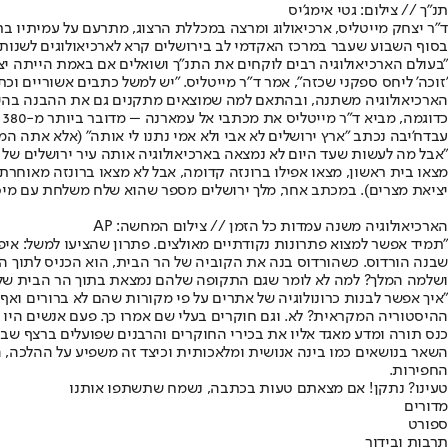
תנ"ך // צילום: גטי אימג'יס
בסוף השבוע שעבר במרכז האקדמי לב בירושלים קרא לארכיאולוגים לשנות 
"בעולם הארכיאולוגיה רבים לוקחים את התנ"ך ושואלים אם באמת הייתה יצ
'זוכה' ליחס ספקני שכזה", אמר ד"ר מייטליס. "יש למשל כתבים אשוריים
הארכיאולוגיה משתנה, ובהתאם למה שמוצאים מתקנים גם את ההבנה בהיס
עבדח'יבה נכתב "ארץ ירושלים לא אבי ולא אמי נתנו לי אותה" (אלא אתה המל
מצאו בית ראשון, מצאו אפילו ברונזה קדומה, אבל לא מצאו ברונזה מאוחרת
יציאת מצרים). במכתב אחר, מלך ירושלים מספר שהוא שלח משלחת עם מיסים
הארכיאולוגיה משנה עמדות כל הזמן // צילום המחשה: AP
"תמיד אפשר למצוא פתרונות נקודתיים מאולצים. פתרון שהציעו למשל: איפ
שבנה הורדוס. כשהורדוס בנה את הקוביה של הר הבית, הוא הכניס לתוך הק
ושלמה המלך? למה לא לומר שגם התקופה שלהם נמצאת בתוך הר הבית של 
"איך אפשר לבנות כרונולוגיה של אתרים על פי מקורות שהם לא ברורים ואף
ההיסטוריה המקראית? לא. וגם חוקרים בעלי שם אמרו כך. פעם אנשים היו צ
כנס תורה ומדע מאגד אליו את בכירי החוקרים והרבנים שפועלים ברצף שבי
השאר בנושאים כמו בינה אנושית ומלאכותית וכיצד זה משפיע על ההלכה, ה
החפירות.
טעינו? נתקן! אם מצאתם טעות בכתבה, נשמח שתשתפו אותנו
מדורים
ספורט
תרבות ובידור