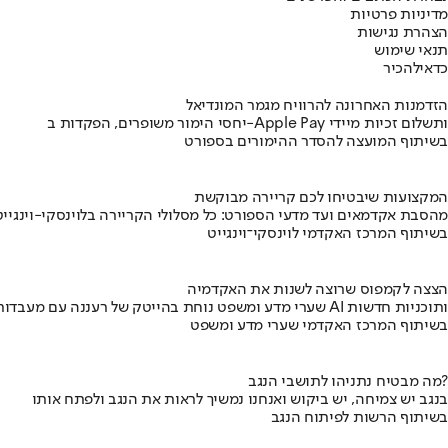
מדיניות פרטיות
הצהרת נגישות
תנאי שימוש
כדאי
להכיר
הזדמנות האחרונה להרוויח מגמר המונדיאל
יחסי הימור משופרים, הפקדות ב-Apple Pay ותשלום זכיות מיידי
בשיתוף המועצה להסדר ההימורים בספורט
המקצועות שיבטיחו לכם קריירה מבוקשת
מהסבת אקדמאים ועד מדעי הספורט: כל מסלולי הקריירה בלוינסקי-וינגייט
בשיתוף המרכז האקדמי לוינסקי־וינגייט
הצצה לקמפוס שרוצה לשנות את האקדמיה
שערי מדע ומשפט נוחת בהייטק של רעננה עם מעבדות AI ותוכניות חדשות
בשיתוף המרכז האקדמי שערי מדע ומשפט
מה מבטיח נתניהו לתושבי הנגב?
בנגב יש צמיחה, יש ביקוש ואנחנו נמשיך לראות את הנגב ולפתח אותו
בשיתוף הרשות לפיתוח הנגב