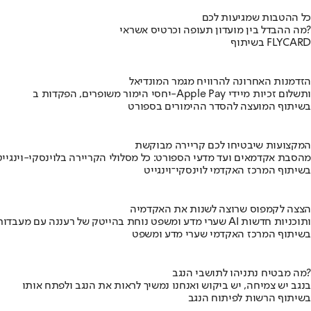
כל ההטבות שמגיעות לכם
מה ההבדל בין מועדון תעופה וכרטיס אשראי?
בשיתוף FLYCARD
הזדמנות האחרונה להרוויח מגמר המונדיאל
יחסי הימור משופרים, הפקדות ב-Apple Pay ותשלום זכיות מיידי
בשיתוף המועצה להסדר ההימורים בספורט
המקצועות שיבטיחו לכם קריירה מבוקשת
מהסבת אקדמאים ועד מדעי הספורט: כל מסלולי הקריירה בלוינסקי-וינגייט
בשיתוף המרכז האקדמי לוינסקי־וינגייט
הצצה לקמפוס שרוצה לשנות את האקדמיה
שערי מדע ומשפט נוחת בהייטק של רעננה עם מעבדות AI ותוכניות חדשות
בשיתוף המרכז האקדמי שערי מדע ומשפט
מה מבטיח נתניהו לתושבי הנגב?
בנגב יש צמיחה, יש ביקוש ואנחנו נמשיך לראות את הנגב ולפתח אותו
בשיתוף הרשות לפיתוח הנגב