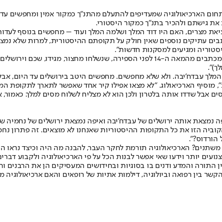
את גישתם ולהכיר בתנ"ך כמקור היסטורי.
יאת מצרים, האם היו דוד המלך ושלמה המלך ועוד – מחפשים בנוסף לעדות 
 וכתבים עתיקים נוספים שאין חולק על תקופתם ההיסטורית, למרות שלא נ
טוריה ומגיעים למסקנות חדשות".
כדוגמה, מביא ד"ר מייטליס את מכתבי אל עמארנה – מדובר ביותר מ-380 מכתבים מהמאה ה-
ך)".
", מוסיף הארכיאולוג. "לא מצאו אפילו קיר אחד שאפשר לתארך לתקופת המ
 אבל שדדו אותה בלטרון ולכן הוא לא מצליח לשלוח מסים למלך. כאמור, 
ה נמצאת אותה ירושלים של עבדח'יבה ואיפה נמצאת ירושלים של נחמיה שג
וביה הזו את כל התקופות ההיסטוריות שאנחנו לא מוצאים. זה פתרון נחמ
הורדוס?".
 משתנים? הארכיאולוגיה תורמת לחקר העבר, להבנה מה היה וכיצד נראו החי
נועים יותר וידעו שאי אפשר לבנות הכל על פי הארכיאולוגיה ולקבוע דברי
ן התורה והמדע ודנים בו בסוגיות ובחידושים המעסיקים הן את הרבנים וה
קשר בין רפואה וביולוגיה, דילמות אתיות של רופאים והאם ארכיאולוגיה 