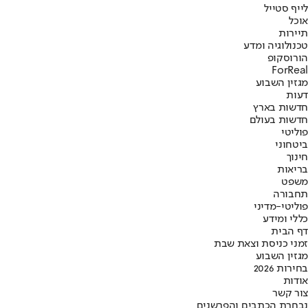
לייף סטייל
אוכל
תיירות
טכנולוגיה ומדע
הורוסקופ
ForReal
מגזין השבוע
דעות
חדשות בארץ
חדשות בעולם
פוליטי
ביטחוני
חינוך
בריאות
משפט
תחבורה
פוליטי-מדיני
כללי ומידע
דף הבית
זמני כניסת וצאת שבת
מגזין השבוע
בחירות 2026
אודות
צור קשר
נבחרת הכתבים והפרשנים