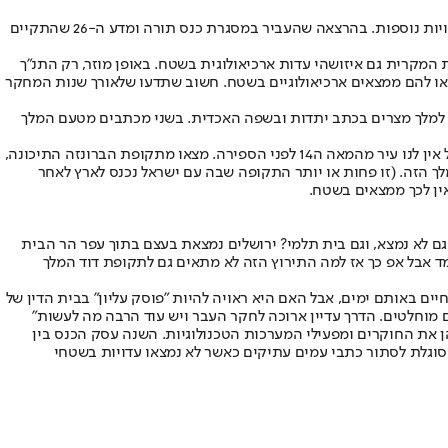
ד"ר יצחק מייטליס, ארכיאולוג ומרצה במכללת הרצוג, מתרעם על עמיתיו בתחום הארכיאולוגיה שמעדיפים להתעלם מהתנ"ך כמקור אמין ומחפשים עדויות נוספות. בהרצאה שהעביר במסגרת כנס תורה ומדע ה-26 שהתקיים
המקרית גם איזושהי עדות ארכיאולוגית בשטח. באופן מוזר, רק התנ"ך
מצאו להם ממצאים ארכיאולוגיים בשטח. חשוב שתדעו שלאורך שנות המחקר
14 לפני הספירה, שנשלחו מחצור, מגידו, שכם וירושלים למלך מצרים בכתב יתדות ובשפה האכדית. בשני מכתבים מטעם המלך
"אבל מה לעשות שעד היום לא נמצאה בארכיאולוגיה אותה עיר ירושלים של המלך עבדח'יבה. ולא שלא מחפשים. מחפשים היטב בירושלים עד היום, אבל אין לנו עיר מהמאה ה14 לפני הספירה. מצאו מתקופת הברונזה התיכונה,
לך הזה. (זו פחות או יותר התקופה שבה עם ישראל נכנס לארץ לאחר
אין לכך ממצאים בשטח.
ם לא נמצא, וגם בית תלמי? ירושלים נמצאת בעצם בתוך עפר הר הבית
ד אבל אפ כך אז למה התירוץ הזה לא מתאים גם לתקופת דוד המלך
ים באותם ימים, אבל האם היא ראויה להיות "פוסק עליון" בבית הדין של
ם מוחלטים. הדרך עדיין ארוכה לחקר העבר ויש עוד הרבה מה לעשות"
ן את החוקרים ומפעילי המערכות הטכנולוגיות. השנה עסק הכנס בין
מסוגלת לסתור כתבי עמים עתיקים כאשר לא נמצאו עדויות בשטחי