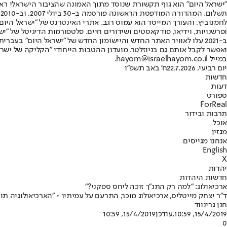
"ישראל היום" הוא גוף תקשורת שנוסד מתוך האמונה שהציבור הישראלי ראוי 
ת
ופרשנויות, וידיאו, פודקאסטים ושידורים חיים. פלטפורמות הדיגיטל של "ישרא
ב-2021 עלו לאוויר האתר החדש והיישומון החדש של "ישראל היום" בע
ואפשר לקבל אותם גם בניוזלטר. מועדון ההטבות הייחודי "הקליקה של ישרא
במייל hayom@israelhayom.co.il.
יום רביעי, 22.7.2026
ח' באב תשפ"ו
חדשות
דעות
ספורט
ForReal
תרבות ובידור
אוכל
מגזין
אנחנו מגייסים
English
X
יהדות
חדשות היהדות
ארכיאולוג: "למה רק התנ"ך זוכה ליחס ספקני?"
ד"ר יצחק מייטליס, ארכיאולוג מוכר, התרעם על עמיתיו • "הארכיאולוגיה 
חנן גרינווד
15/4/2019, 10:59
,עודכן
15/4/2019, 10:59
0