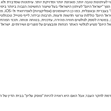
לעיתונות טובה יותר, מאוזנת יותר ומדויקת יותר. עיתונות שמדברת ולא צ
שלום. המהדורה המודפסת הראשונה פורסמה ב-30 ביולי 2007, וב-2010 הפך "ישראל היום" לעיתון הישראלי בעל שי
לחמנוביץ,
ל היום" כוללות ערוצי חדשות ודעות, תרבות ובידור, לייף סטייל, טכנולוגיה
ברית, במטרה לספק לגולשים חוויה מהירה, עדכנית, בטוחה ונוחה. תכני המה
ל היום" מציע לגולשי האתר הנחות ומבצעים על מוצרים ושירותים. ישראל 
תורמת לחקר העבר, אבל האם היא ראויה להיות "פוסק עליון" בבית הדין של