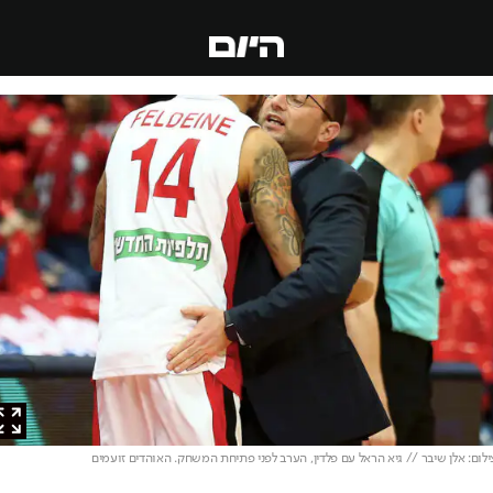
ם: אלן שיבר // גיא הראל עם פלדין, הערב לפני פתיחת המשחק. האוהדים זועמים