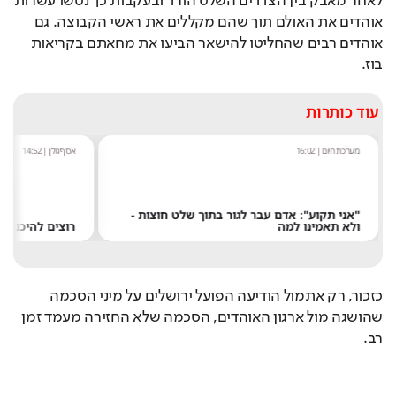
לאחר מאבק בין הצדדים השלט הורד ובעקבות כך נטשו עשרות 
אוהדים את האולם תוך שהם מקללים את ראשי הקבוצה. גם 
אוהדים רבים שהחליטו להישאר הביעו את מחאתם בקריאות 
בוז.
עוד כותרות
מערכת היום
|
16:02
אסף גולן
|
14:52
"אני תקוע": אדם עבר לגור בתוך שלט חוצות -
ולא תאמינו למה
רוצים להיכנס הבי
כזכור, רק אתמול הודיעה הפועל ירושלים על מיני הסכמה 
שהושגה מול ארגון האוהדים, הסכמה שלא החזירה מעמד זמן 
רב.