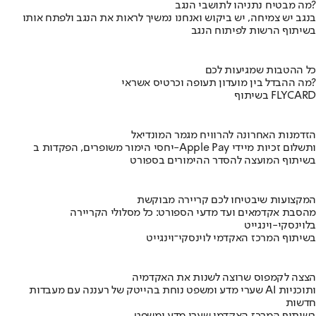
מה מבטיח נתניהו לתושבי הנגב?
בנגב יש צמיחה, יש ביקוש ואנחנו נמשיך לראות את הנגב ולפתח אותו
בשיתוף הרשות לפיתוח הנגב
כל ההטבות שמגיעות לכם
מה ההבדל בין מועדון תעופה וכרטיס אשראי?
בשיתוף FLYCARD
הזדמנות האחרונה להרוויח מגמר המונדיאל
יחסי הימור משופרים, הפקדות ב-Apple Pay ותשלום זכיות מיידי
בשיתוף המועצה להסדר ההימורים בספורט
המקצועות שיבטיחו לכם קריירה מבוקשת
מהסבת אקדמאים ועד מדעי הספורט: כל מסלולי הקריירה
בלוינסקי-וינגייט
בשיתוף המרכז האקדמי לוינסקי־וינגייט
הצצה לקמפוס שרוצה לשנות את האקדמיה
שערי מדע ומשפט נוחת בהייטק של רעננה עם מעבדות AI ותוכניות
חדשות