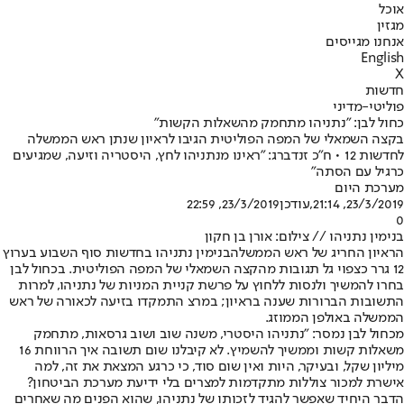
אוכל
מגזין
אנחנו מגייסים
English
X
חדשות
פוליטי-מדיני
כחול לבן: "נתניהו מתחמק מהשאלות הקשות"
בקצה השמאלי של המפה הפוליטית הגיבו לראיון שנתן ראש הממשלה
לחדשות 12 • ח"כ זנדברג: "ראינו מנתניהו לחץ, היסטריה וזיעה, שמגיעים
כרגיל עם הסתה"
מערכת היום
23/3/2019, 21:14
,עודכן
23/3/2019, 22:59
0
בנימין נתניהו // צילום: אורן בן חקון
הראיון החריג של ראש הממשלה
בנימין נתניהו בחדשות סוף השבוע בערוץ
12 גרר כצפוי גל תגובות מהקצה השמאלי של המפה הפוליטית. בכחול לבן
בחרו להמשיך ולנסות ללחוץ על פרשת קניית המניות של נתניהו, למרות
התשובות הברורות שענה בראיון; במרצ התמקדו בזיעה לכאורה של ראש
הממשלה באולפן הממוזג.
מכחול לבן נמסר: "נתניהו היסטרי, משנה שוב ושוב גרסאות, מתחמק
משאלות קשות וממשיך להשמיץ. לא קיבלנו שום תשובה איך הרווחת 16
מיליון שקל, ובעיקר, היות ואין שום סוד, כי כרגע המצאת את זה, למה
אישרת למכור צוללות מתקדמות למצרים בלי ידיעת מערכת הביטחון?
הדבר היחיד שאפשר להגיד לזכותו של נתניהו, שהוא הפנים מה שאחרים