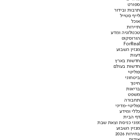
ספורט
תרבות ובידור
לייף סטייל
אוכל
תיירות
טכנולוגיה ומדע
הורוסקופ
ForReal
מגזין השבוע
דעות
חדשות בארץ
חדשות בעולם
פוליטי
ביטחוני
חינוך
בריאות
משפט
תחבורה
פוליטי-מדיני
כללי ומידע
דף הבית
זמני כניסת וצאת שבת
מגזין השבוע
בחירות 2026
אודות