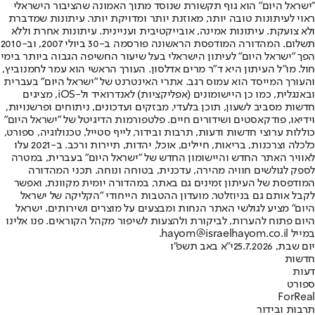
"ישראל היום" הוא גוף תקשורת שנוסד מתוך האמונה שהציבור הישראלי
ראוי לעיתונות טובה יותר, מאוזנת יותר ומדויקת יותר. עיתונות שמדברת
ולא צועקת. עיתונות אמינה, אובייקטיבית ועניינית. עיתונות אחרת וללא
תשלום. המהדורה המודפסת הראשונה פורסמה ב-30 ביולי 2007, וב-2010
הפך "ישראל היום" לעיתון הישראלי בעל שיעור החשיפה הגבוה ביותר בימי
חול. מו"ל העיתון היא ד"ר מרים אדלסון. העורך הראשי הוא עמר לחמנוביץ,
והעורך המייסד הוא עמוס רגב. אתרי האינטרנט של "ישראל היום" בעברית
ובאנגלית, כמו כן היישומונים (אפליקציות) לאנדרואיד ול-iOS, מציגים
חדשות מסביב לשעון, תוכן בלעדי, מבזקים ועדכונים, ניתוחים ופרשנויות,
וידיאו, פודקאסטים ושידורים חיים. פלטפורמות הדיגיטל של "ישראל היום"
כוללות ערוצי חדשות ודעות, תרבות ובידור, לייף סטייל, טכנולוגיה, ספורט,
כלכלה וצרכנות, בריאות, חיילים, אוכל, יהדות, תיירות ורכב. ב-2021 עלו
לאוויר האתר החדש והיישומון החדש של "ישראל היום" בעברית, במטרה
לספק לגולשים חוויה מהירה, עדכנית, בטוחה ונוחה. תכני המהדורה
המודפסת של העיתון זמינים גם באתר, במהדורה יומית מקוונת, ואפשר
לקבל אותם גם בניוזלטר. מועדון ההטבות הייחודי "הקליקה של ישראל
היום" מציע לגולשי האתר הנחות ומבצעים על מוצרים ושירותים. ישראל
היום פתוח להערות, לביקורת ולהצעות לשיפור מקהל הקוראים. פנו אלינו
במייל hayom@israelhayom.co.il.
יום שבת, 25.7.2026
י"א באב תשפ"ו
חדשות
דעות
ספורט
ForReal
תרבות ובידור