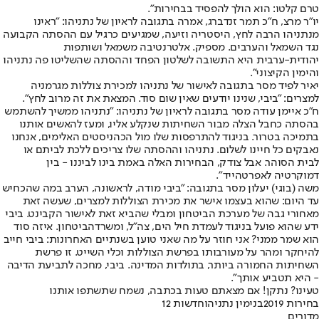
טרם קלטו: הוא הולך להפסיד בבחירות".
יו״ר מרצ, ח״כ תמר זנדברג, אמרה בתגובה לראיון של נתניהו: ״ראינו
מנתניהו הרבה לחץ, היסטריה וזיעה, שמגיעים כרגיל עם ההסתה הקבועה
נגד השמאל והערבים. מספיק. ‏אלטרנטיבה משמאל ושותפות
יהודית-ערבית היא התשובה לשלטון הפחד וההסתה שהשליטו פה נתניהו
והימין הקיצוני".
יאיר לפיד מסר בתגובה לאישור של נתניהו למכירת צוללות מגרמניה
למצרים: "‏ביבי, שנינו יודעים שאין שום סוד. המצאת את זה מרוב לחץ".
ח״כ איימן עודה מסר בתגובה לראיון של נתניהו: "נתניהו ממשיך להשתמש
בהסתה כחבל הצלה מבור השחיתות שנקלע אליו, ומעז להאשים אותנו
בתמיכה בטרור. בניגוד להתרפסות שלו מול הכהניסטים האלימים, אנחנו
נאבקים כל חיינו לשלום. נתניהו וההסתה שלו צריכים ללכת לביתם או
לבית הסוהר. אבל צודק, הבחירות האלה באמת בינו לביננו - בין
דמוקרטיה לאפרטהייד".
משה (בוגי) יעלון מסר בתגובה: "ביבי מודה, לראשונה, הערב במה שהכחיש
עד היום: שהוא בעצמו אישר את מכירת הצוללות למצרים, שעשה זאת
מאחורי גבה של מערכת הביטחון ומבלי שהביא זאת לאישור הקבינט. ביבי
ידע שהוא פועל בניגוד לעמדת חיל הים, צה״ל, ומשרדהביטחון. איזה סוד
הוא שמר ממני? אני חוזר על מה שאני טוען בשנתיים האחרונות: ביבי חייב
להיחקר ומהר על מעורבותו בפרשת הצוללות וכלי השייט. זו פרשת
השחיתות החמורה ביותר, בתולדות המדינה. ביבי, מחכה לתביעת הדיבה
- היא תטביע אותך".
טעינו? נתקן! אם מצאתם טעות בכתבה, נשמח שתשתפו אותנו
בחירות 2019
בנימין נתניהו
חדשות 12
מדורים