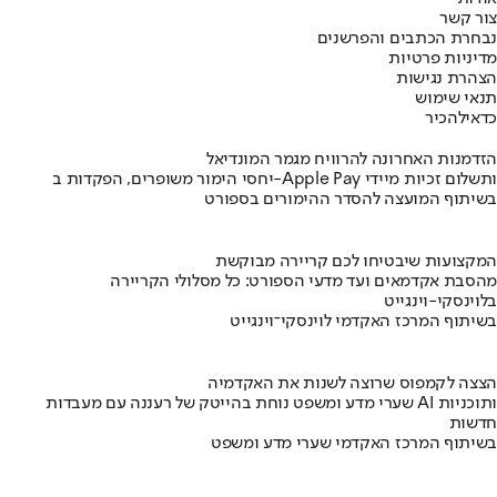
צור קשר
נבחרת הכתבים והפרשנים
מדיניות פרטיות
הצהרת נגישות
תנאי שימוש
כדאי
להכיר
הזדמנות האחרונה להרוויח מגמר המונדיאל
יחסי הימור משופרים, הפקדות ב-Apple Pay ותשלום זכיות מיידי
בשיתוף המועצה להסדר ההימורים בספורט
המקצועות שיבטיחו לכם קריירה מבוקשת
מהסבת אקדמאים ועד מדעי הספורט: כל מסלולי הקריירה
בלוינסקי-וינגייט
בשיתוף המרכז האקדמי לוינסקי־וינגייט
הצצה לקמפוס שרוצה לשנות את האקדמיה
שערי מדע ומשפט נוחת בהייטק של רעננה עם מעבדות AI ותוכניות
חדשות
בשיתוף המרכז האקדמי שערי מדע ומשפט