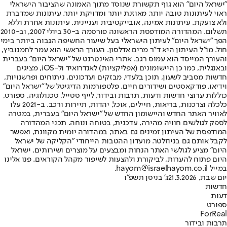
"ישראל היום" הוא גוף תקשורת שנוסד מתוך האמונה שהציבור הישראלי
ראוי לעיתונות טובה יותר, מאוזנת יותר ומדויקת יותר. עיתונות שמדברת
ולא צועקת. עיתונות אמינה, אובייקטיבית ועניינית. עיתונות אחרת וללא
תשלום. המהדורה המודפסת הראשונה פורסמה ב-30 ביולי 2007, וב-2010
הפך "ישראל היום" לעיתון הישראלי בעל שיעור החשיפה הגבוה ביותר בימי
חול. מו"ל העיתון היא ד"ר מרים אדלסון. העורך הראשי הוא עמר לחמנוביץ,
והעורך המייסד הוא עמוס רגב. אתרי האינטרנט של "ישראל היום" בעברית
ובאנגלית, כמו כן היישומונים (אפליקציות) לאנדרואיד ול-iOS, מציגים
חדשות מסביב לשעון, תוכן בלעדי, מבזקים ועדכונים, ניתוחים ופרשנויות,
וידיאו, פודקאסטים ושידורים חיים. פלטפורמות הדיגיטל של "ישראל היום"
כוללות ערוצי חדשות ודעות, תרבות ובידור, לייף סטייל, טכנולוגיה, ספורט,
כלכלה וצרכנות, בריאות, חיילים, אוכל, יהדות, תיירות ורכב. ב-2021 עלו
לאוויר האתר החדש והיישומון החדש של "ישראל היום" בעברית, במטרה
לספק לגולשים חוויה מהירה, עדכנית, בטוחה ונוחה. תכני המהדורה
המודפסת של העיתון זמינים גם באתר, במהדורה יומית מקוונת, ואפשר
לקבל אותם גם בניוזלטר. מועדון ההטבות הייחודי "הקליקה של ישראל
היום" מציע לגולשי האתר הנחות ומבצעים על מוצרים ושירותים. ישראל
היום פתוח להערות, לביקורת ולהצעות לשיפור מקהל הקוראים. פנו אלינו
במייל hayom@israelhayom.co.il.
יום שבת, 21.3.2026
ג' בניסן תשפ"ו
חדשות
דעות
ספורט
ForReal
תרבות ובידור