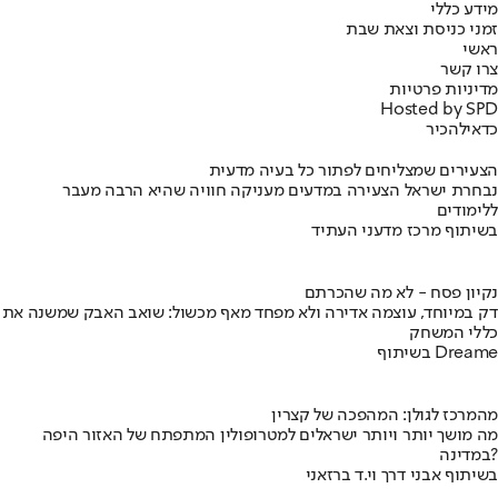
מידע כללי
זמני כניסת וצאת שבת
ראשי
צרו קשר
מדיניות פרטיות
Hosted by SPD
כדאי
להכיר
הצעירים שמצליחים לפתור כל בעיה מדעית
נבחרת ישראל הצעירה במדעים מעניקה חוויה שהיא הרבה מעבר
ללימודים
בשיתוף מרכז מדעני העתיד
נקיון פסח - לא מה שהכרתם
דק במיוחד, עוצמה אדירה ולא מפחד מאף מכשול: שואב האבק שמשנה את
כללי המשחק
בשיתוף Dreame
מהמרכז לגולן: המהפכה של קצרין
מה מושך יותר ויותר ישראלים למטרופולין המתפתח של האזור היפה
במדינה?
בשיתוף אבני דרך וי.ד ברזאני