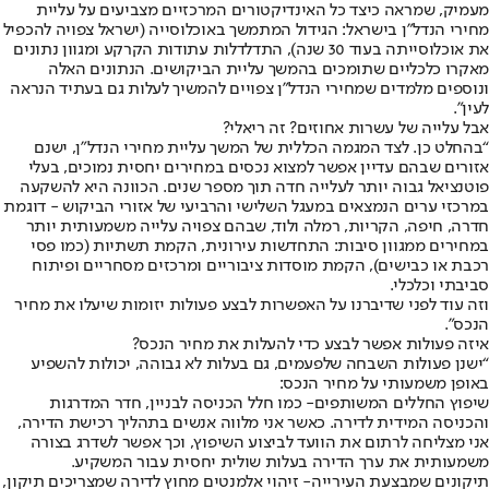
מעמיק
, שמראה כיצד כל האינדיקטורים המרכזיים מצביעים על עליית
מחירי הנדל”ן בישראל: הגידול המתמשך באוכלוסייה (ישראל צפויה להכפיל
את אוכלוסייתה בעוד 30 שנה), התדלדלות עתודות הקרקע ומגוון נתונים
מאקרו כלכליים שתומכים בהמשך עליית הביקושים. הנתונים האלה
ונוספים מלמדים שמחירי הנדל”ן צפויים להמשיך לעלות גם בעתיד הנראה
לעין”.
אבל עלייה של עשרות אחוזים? זה ריאלי?
“בהחלט כן. לצד המגמה הכללית של המשך עליית מחירי הנדל”ן, ישנם
אזורים שבהם עדיין אפשר למצוא נכסים במחירים יחסית נמוכים, בעלי
פוטנציאל גבוה יותר לעלייה חדה תוך מספר שנים. הכוונה היא להשקעה
במרכזי ערים הנמצאים במעגל השלישי והרביעי של אזורי הביקוש - דוגמת
חדרה, חיפה, הקריות, רמלה ולוד, שבהם צפויה עלייה משמעותית יותר
במחירים ממגוון סיבות: התחדשות עירונית, הקמת תשתיות (כמו פסי
רכבת או כבישים), הקמת מוסדות ציבוריים ומרכזים מסחריים ופיתוח
סביבתי וכלכלי.
וזה עוד לפני שדיברנו על האפשרות לבצע פעולות יזומות שיעלו את מחיר
הנכס”.
איזה פעולות אפשר לבצע כדי להעלות את מחיר הנכס?
“ישנן פעולות השבחה שלפעמים, גם בעלות לא גבוהה, יכולות להשפיע
באופן משמעותי על מחיר הנכס:
שיפוץ החללים המשותפים
- כמו חלל הכניסה לבניין, חדר המדרגות
והכניסה המידית לדירה. כאשר אני מלווה אנשים בתהליך רכישת הדירה,
אני מצליחה לרתום את הוועד לביצוע השיפוץ, וכך אפשר לשדרג בצורה
משמעותית את ערך הדירה בעלות שולית יחסית עבור המשקיע.
תיקונים שמבצעת העירייה
- זיהוי אלמנטים מחוץ לדירה שמצריכים תיקון,