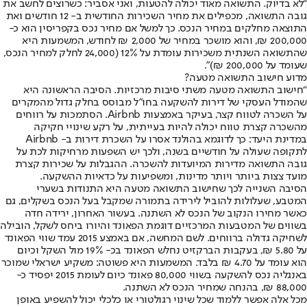
“לא בדיוק. התשואה מאוד יכולה להטעות, ואני אסביר: כשרוצים לחשב את
גובה התשואה, מכפילים את מחיר השכירות החודשית ב- 12 חודשים ואת
התוצאה מחלקים במחיר הנכס. כך למשל אם מחיר נכס בקפריסין הוא כ-
200,000 ₪, והוא מושכר במחיר של 2,000 ₪ לחודש, המשמעות היא
שהתשואה השנתית משכירות עומדת על 12% (24,000 לחלק למחיר הנכס,
שעומד על 200,000 ₪)”.
מדוע חישוב התשואה מטעה?
“חישוב התשואה מטעה משתי סיבות מרכזיות. הסיבה הראשונה היא
שהמודל העסקי של דירות להשקעה בחו”ל מבוסס בחלק גדול מהמקרים
על השכרה לטווח קצר, בעיקר באמצעות Airbnb. הסתמכות על רווחים
מהשכרה קצרת טווח יכולה להיות בעייתית, על רקע שינויי חקיקה
במדינת היעד: כך לדוגמא בהולנד אסרו על השכרת דירות ב- Airbnb
לתקופה שעולה על חודשיים בשנה, ולכך יש השפעות מרחיקות לכת על
גובה התשואה מדירות המיועדות להשכרה. ההגבלות על שכירות קצרת
מועד צצות ביותר ויותר מדינות, ומשפיעות על כדאיות ההשקעה.
הסיבה השנייה לכך שחישוב התשואה מטעה היא התנודות בשערי
המטבע, שעלולות להוביל לירידה בתמורה שמקבל בעל הנכס בשקלים, גם
כאשר מחירו הנקוב של הנכס לא השתנה. בעשור האחרון, ירידה חדה
בשווים של המטבעות המרכזיים דוגמת הפאונד והיורו ביחס לשקל, הובילה
לשחיקה גדולה ברווחים. לשם המחשה, אם באמצע 2015 עמד שווי הפאונד
על 5.80 ₪, בעקבות הברקזיט נחלש הפאונד בכ- 19% מול השקל וכיום
הוא עומד על 4.70 ₪ בלבד. המשמעות היא פשוטה: משקיע ישראלי שמוכר
באנגליה נכס להשקעה בשווי 80,000 פאונד כיום לעומת 2015 יפסיד כ-
88,000 ₪, בהנחה שמחיר הנכס לא השתנה.
מכל אלה אפשר ללמוד שכל שינוי רגולטורי או כלכלי יכול להשפיע באופן