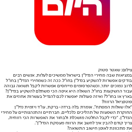
צילום: שאטר סטוק
במציאות שבה מחירי הנדל”ן בישראל ממשיכים לעלות, אנשים רבים
בודקים אפשרות להשקיע בנדל”ן בחו”ל. ככה זה כשמחירי הנדל”ן בחו”ל
לרוב נמוכים יותר, וכשהפרסומים מייחסים אפשרות לקבל תשואה גבוהה
עבור ההשקעות בחו”ל. השאלה היא איפה הכי משתלם להשקיע בנדל”ן?
בארץ או בחו”ל? ואיזה פעולות יאפשרו לכם להגדיל בעשרות אחוזים את
פוטנציאל הרווח?
“אלו שאלות המפתח”, אומרת בלה ברדה-ברקת, עו”ד ויזמית נדל”ן
החוקרת השפעות של תהליכים כלכליים, חברתיים והתנהגותיים על מחירי
הנדל”ן. “כדי לקבל החלטה מושכלת ולבחור את האפשרות הכי רווחית,
צריך קודם להבין איך לחשב את הרווח מעסקת הנדל”ן”.
את מתכוונת לאופן חישוב התשואה?