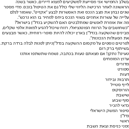
בשלב החמישי אני מסייעת למשקיעים למצוא דיירים, כאשר בשנה
הראשונה לאחר הרכישה הליווי שלי כולל גם את הטיפול בנכס. מדי מספר
שנים נבחן את מצב הנכס ואת האפשרות לבצע “אקזיט”, שאמור לגלם
עלייה של עשרות אחוזים בשווי הנכס ביחס למחיר בו הוא נרכש”.
מה את אומרת לאנשים שמתלבטים האם להשקיע בנדל”ן בישראל?
“כשחושבים על הרווח הפוטנציאלי, רווח שיכול להגיע למאות אלפי שקלים,
מבינים שהשקעה בנדל”ן בארץ יכולה להיות סופר-רווחית, כאשר מבצעים
את הפעולות הנכונות”.
לפרטים נוספים על מקסום ההשקעה בנדל"ן
ניתן לפנות לבלה ברדה ברקת
.
בשיתוף ברק רום
טעינו? נתקן! אם מצאתם טעות בכתבה, נשמח שתשתפו אותנו
ערוץ המומחים
מדורים
ספורט
דעות
תרבות ובידור
לייף סטייל
הורוסקופ
שישבת
סוף שבוע
כדאי להכיר
סיפור המשק הישראלי
נדל"ן
ראשי
זמני כניסת וצאת השבת