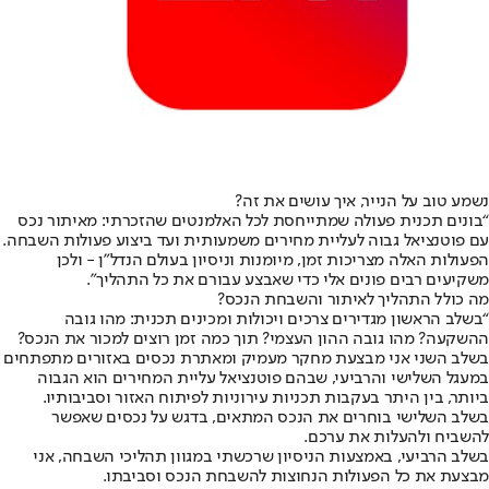
נשמע טוב על הנייר, איך עושים את זה?
“בונים תכנית פעולה שמתייחסת לכל האלמנטים שהזכרתי: מאיתור נכס
עם פוטנציאל גבוה לעליית מחירים משמעותית ועד ביצוע פעולות השבחה.
הפעולות האלה מצריכות זמן, מיומנות וניסיון בעולם הנדל”ן - ולכן
משקיעים רבים פונים אלי כדי שאבצע עבורם את כל התהליך”.
מה כולל התהליך לאיתור והשבחת הנכס?
“בשלב הראשון מגדירים צרכים ויכולות ומכינים תכנית: מהו גובה
ההשקעה? מהו גובה ההון העצמי? תוך כמה זמן רוצים למכור את הנכס?
בשלב השני אני מבצעת מחקר מעמיק ומאתרת נכסים באזורים מתפתחים
במעגל השלישי והרביעי, שבהם פוטנציאל עליית המחירים הוא הגבוה
ביותר, בין היתר בעקבות תכניות עירוניות לפיתוח האזור וסביבותיו.
בשלב השלישי בוחרים את הנכס המתאים, בדגש על נכסים שאפשר
להשביח ולהעלות את ערכם.
בשלב הרביעי, באמצעות הניסיון שרכשתי במגוון תהליכי השבחה, אני
מבצעת את כל הפעולות הנחוצות להשבחת הנכס וסביבתו.