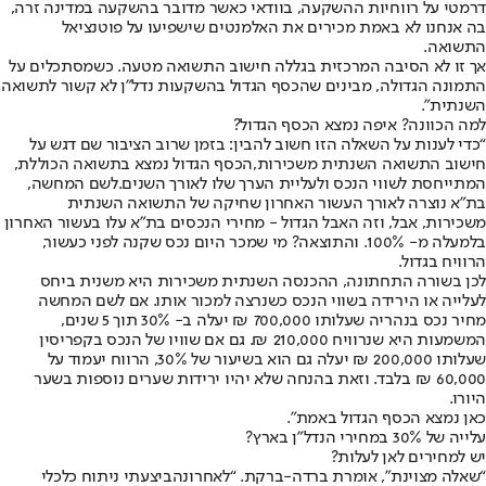
דרמטי על רווחיות ההשקעה, בוודאי כאשר מדובר בהשקעה במדינה זרה,
בה אנחנו לא באמת מכירים את האלמנטים שישפיעו על פוטנציאל
התשואה.
אך זו לא הסיבה המרכזית בגללה חישוב התשואה מטעה. כשמסתכלים על
התמונה הגדולה, מבינים שהכסף הגדול בהשקעות נדל”ן לא קשור לתשואה
השנתית”.
למה הכוונה? איפה נמצא הכסף הגדול?
“כדי לענות על השאלה הזו חשוב להבין: בזמן שרוב הציבור שם דגש על
חישוב התשואה השנתית משכירות,
הכסף הגדול נמצא בתשואה הכוללת,
המתייחסת לשווי הנכס ולעליית הערך שלו לאורך השנים.
לשם המחשה,
בת”א נוצרה לאורך העשור האחרון שחיקה של התשואה השנתית
משכירות, אבל, וזה האבל הגדול - מחירי הנכסים בת”א עלו בעשור האחרון
בלמעלה מ- 100%. והתוצאה? מי שמכר היום נכס שקנה לפני כעשור,
הרוויח בגדול.
לכן בשורה התחתונה, ההכנסה השנתית משכירות היא משנית ביחס
לעלייה או הירידה בשווי הנכס כשנרצה למכור אותו. אם לשם המחשה
מחיר נכס בנהריה שעלותו 700,000 ₪ יעלה ב- 30% תוך 5 שנים,
המשמעות היא שנרוויח 210,000 ₪. גם אם שוויו של הנכס בקפריסין
שעלותו 200,000 ₪ יעלה גם הוא בשיעור של 30%, הרווח יעמוד על
60,000 ₪ בלבד. וזאת בהנחה שלא יהיו ירידות שערים נוספות בשער
היורו.
כאן נמצא הכסף הגדול באמת”.
עלייה של 30% במחירי הנדל”ן בארץ?
יש למחירים לאן לעלות?
“שאלה מצוינת”, אומרת ברדה-ברקת. “לאחרונה
ביצעתי ניתוח כלכלי