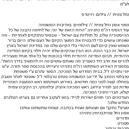
לע'"מ
נחל צפית // צילום: רויטרס
נספי אסון נחל צפית // צילומים: באדיבות המשפחה
עוד הוסיף רה"מ נתניהו: "הרוח הזאת של יוני, של לחימה והבנה של כל
ההיסטוריה שלנו, כל תולדות עם ישראל - שבסוף מתנקזים לאחריות - מה
שאנחנו עושים כדי להבטיח את המשך הקיום של העם שלנו. היום ברור
כשמש שאין קיום לעם היהודי בלי הקיום שלנו פה במדינת ישראל בארץ
ישראל. זה כבר הוכח. הוא הבין שהקיום שלנו יהיה תלוי בקיום המדינה
היהודית, וקיום המדינה היהודית תלוי בנכונות של כל אחד ואחד מצעיריה
להרים את חרב דוד כשצריך. מה שאתם עושים פה זה להמשיך בדרך הזאת".
במסגרת האירוע השתתפו רה"מ נתניהו ורעייתו בהכנסת ספר תורה, ע"ש
יוני נתניהו ז"ל, בבית המדרש של המכינה. הספר נתרם ע"י משפחת
טרבלסי ונכתב על ידי אב המשפחה פנחס טרבלסי ז"ל, שנפטר לאחר מאבק
במחלה קשה לפני כמה חודשים. באירוע השתתפו ראש המועצה האזורית
שדות נגב תמיר עידאן, ראש המכינה איציק יבלונסקי, רב הקיבוץ עמית
קולא, חברי וחניכי המכינה.
העדכונים הכי חמים ישירות לנייד: בואו לעקוב אחרינו גם בערוץ הטלגרם
החדש שלנו
!
טעינו? נתקן! אם מצאתם טעות בכתבה, נשמח שתשתפו אותנו
אסון נחל צפית
בנימין נתניהו
מדורים
ספורט
תרבות ובידור