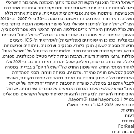
"ישראל היום" הוא גוף תקשורת שנוסד מתוך האמונה שהציבור הישראלי
ראוי לעיתונות טובה יותר, מאוזנת יותר ומדויקת יותר. עיתונות שמדברת
ולא צועקת. עיתונות אמינה, אובייקטיבית ועניינית. עיתונות אחרת וללא
תשלום. המהדורה המודפסת הראשונה פורסמה ב-30 ביולי 2007, וב-2010
הפך "ישראל היום" לעיתון הישראלי בעל שיעור החשיפה הגבוה ביותר בימי
חול. מו"ל העיתון היא ד"ר מרים אדלסון. העורך הראשי הוא עמר לחמנוביץ,
והעורך המייסד הוא עמוס רגב. אתרי האינטרנט של "ישראל היום" בעברית
ובאנגלית, כמו כן היישומונים (אפליקציות) לאנדרואיד ול-iOS, מציגים
חדשות מסביב לשעון, תוכן בלעדי, מבזקים ועדכונים, ניתוחים ופרשנויות,
וידיאו, פודקאסטים ושידורים חיים. פלטפורמות הדיגיטל של "ישראל היום"
כוללות ערוצי חדשות ודעות, תרבות ובידור, לייף סטייל, טכנולוגיה, ספורט,
כלכלה וצרכנות, בריאות, חיילים, אוכל, יהדות, תיירות ורכב. ב-2021 עלו
לאוויר האתר החדש והיישומון החדש של "ישראל היום" בעברית, במטרה
לספק לגולשים חוויה מהירה, עדכנית, בטוחה ונוחה. תכני המהדורה
המודפסת של העיתון זמינים גם באתר, במהדורה יומית מקוונת, ואפשר
לקבל אותם גם בניוזלטר. מועדון ההטבות הייחודי "הקליקה של ישראל
היום" מציע לגולשי האתר הנחות ומבצעים על מוצרים ושירותים. ישראל
היום פתוח להערות, לביקורת ולהצעות לשיפור מקהל הקוראים. פנו אלינו
במייל hayom@israelhayom.co.il.
יום חמישי, 14.5.2026
כ"ז באייר תשפ"ו
חדשות
דעות
ספורט
ForReal
תרבות ובידור