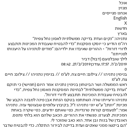
אוכל
מגזין
אנחנו מגייסים
English
X
חדשות
בארץ
נתניהו: "נקים ועדת בדיקה ממשלתית לאסון נחל צפית"
רה"מ הודיע כי יוסקו מסקנות "כדי להבטיח שעבודת המכינות תתבצע
לדורי דורות" • ההורים שאיבדו את ילדיהם: "מודים לנתניהו על היענותו
לפנייתנו"
לילך שובל
נועם (דבול) דביר
7/2/2019, 17:57
,עודכן
27/2/2019, 08:42
0
בנימין נתניהו // צילום: חיים צח, לע"מ // בנימין נתניהו // צילום: חיים
צח, לע"מ
ראש הממשלה ושר הביטחון בנימין נתניהו אמר היום (חמישי) כי תוקם
"ועדת בדיקה ממשלתית" לבחינת המסקנות מאסון נחל צפית, "כדי
להבטיח שעבודת המכינות תתבצע לדורי דורות".
נתניהו ורעייתו שרה השתתפו בטקס הנחת אבן פינה למבנה הקבע של
מכינת "יונתן" ע"ש יוני נתניהו ז"ל, בקיבוץ עלומים שבעוטף עזה. נתניהו
אמר: "לפעמים קורות טרגדיות, כפי שאתם יודעים, כפי שקרה באחת
המכינות, לצערנו. פגשתי את ההורים, הכאב שלהם הוא בלתי נתפס,
האובדן של בנות ובן אחד, הוא כאב שמוכר לי.
"הם ביקשו ממני שאקים ועדת בדיקה לבירור התקלה, כדי להבטיח שדבר