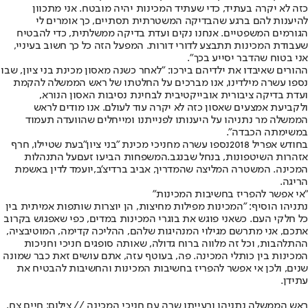
כזה לא יקרה בעתיד, כדי שעתיד המכינות יהיה מובטח. אני מתכוון
להיענות להם ברגע שהבדיקה המשטרתית תסתיים, כך אומרים לי
הגורמים המשפטיים. אנחנו נקים ועדת בדיקה ממשלתית, כדי להבטיח
שעבודת המכינות תתבצע לדורי דורות. המפעל הזה כל כך חשוב בעיניי,
אני בטוח שהדבר יסייע בכך".
ההורים שאיבדו את ילדיהם בירכו: "לאחר כשנה מאסון מכינת בני ציון, שבו
נספו עשרה מילדינו, אנו מברכים על החלטתו של ראש הממשלה להקמת
ועדת בדיקה ציבורית אובייקטיבית לבחינת נסיבות האסון הנורא,
ולקביעת אמצעים שאסון כזה לא יקרה עוד לעולם. אנו מודים לראש
הממשלה מר נתניהו על היענותו לפנייתנו ומייחלים שהוועדה תעמוד
במשימתה הכבדה".
בחודש אפריל 2018
נספו עשרה מחניכי מכינת "בני ציון"
בעת שטיילו, חרף
אזהרות השיטפונות, בנחל שבנגב.
המשפחות הביעו זעם
על התנהלות
המכינה. המשטרה המליצה שהמדריך, אביב ברדיצ'ב,
יועמד לדין באשמת
הריגה
.
"אי אפשר להפריז בחשיבות המכינות"
נתניהו הוסיף: "המכינות מפילות מחיצות, הן יוצרות שותפות אמיתית בין
כל חלקי העם. כשאני פוגש את בוגרי המכינות במדים, כפי שאפגוש בקרוב
אתכם, אני מתרשם מגילוי המנהיגות שלהם, ההליכה קדימה, המוטיבציה,
ההתלהבות, וכל זה מלווה ברוח גדולה, שאותה סופגים חניכי וחניכות
המכינות בין כותלי המכינה. פה, בעוטף עזה, אתם עושים זאת כבר שמונה
שנים, ולכן אי אפשר להפריז בחשיבות המכינות והחשיבות להבטיח את
עתידן.
ראש הממשלה נתניהו ורעייתו שרה עם חניכי המכינה // צילום: חיים צח,