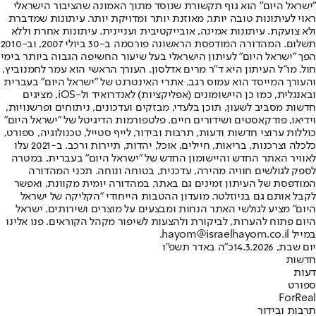
"ישראל היום" הוא גוף תקשורת שנוסד מתוך האמונה שהציבור הישראלי
ראוי לעיתונות טובה יותר, מאוזנת יותר ומדויקת יותר. עיתונות שמדברת
ולא צועקת. עיתונות אמינה, אובייקטיבית ועניינית. עיתונות אחרת וללא
תשלום. המהדורה המודפסת הראשונה פורסמה ב-30 ביולי 2007, וב-2010
הפך "ישראל היום" לעיתון הישראלי בעל שיעור החשיפה הגבוה ביותר בימי
חול. מו"ל העיתון היא ד"ר מרים אדלסון. העורך הראשי הוא עמר לחמנוביץ,
והעורך המייסד הוא עמוס רגב. אתרי האינטרנט של "ישראל היום" בעברית
ובאנגלית, כמו כן היישומונים (אפליקציות) לאנדרואיד ול-iOS, מציגים
חדשות מסביב לשעון, תוכן בלעדי, מבזקים ועדכונים, ניתוחים ופרשנויות,
וידיאו, פודקאסטים ושידורים חיים. פלטפורמות הדיגיטל של "ישראל היום"
כוללות ערוצי חדשות ודעות, תרבות ובידור, לייף סטייל, טכנולוגיה, ספורט,
כלכלה וצרכנות, בריאות, חיילים, אוכל, יהדות, תיירות ורכב. ב-2021 עלו
לאוויר האתר החדש והיישומון החדש של "ישראל היום" בעברית, במטרה
לספק לגולשים חוויה מהירה, עדכנית, בטוחה ונוחה. תכני המהדורה
המודפסת של העיתון זמינים גם באתר, במהדורה יומית מקוונת, ואפשר
לקבל אותם גם בניוזלטר. מועדון ההטבות הייחודי "הקליקה של ישראל
היום" מציע לגולשי האתר הנחות ומבצעים על מוצרים ושירותים. ישראל
היום פתוח להערות, לביקורת ולהצעות לשיפור מקהל הקוראים. פנו אלינו
במייל hayom@israelhayom.co.il.
יום שבת, 14.3.2026
כ"ה באדר תשפ"ו
חדשות
דעות
ספורט
ForReal
תרבות ובידור