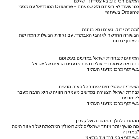
המקום הכי טוב באיצטדיון - שלכם
המונדיאל עם מסכי Dreame - כמו שעוד לא ראיתם ולא שמעתם
בשיתוף Dreame
מה זה ירוק, טעים ובא בזוגות?
הבשורה החדשה לאוהבי האבוקדו, עם נקודת הבשלות המדויקת
בשיתוף גרנות
המיונים לנבחרות ישראל במדעים בעיצומם
בחנו את עצמכם – אולי תהיו המדענים הבאים של ישראל
בשיתוף מרכז מדעני העתיד
הצעירים שמצליחים לפתור כל בעיה מדעית
נבחרת ישראל הצעירה במדעים מעניקה חוויה שהיא הרבה מעבר
ללימודים
בשיתוף מרכז מדעני העתיד
מהמרכז לגולן: המהפכה של קצרין
מה מושך יותר ויותר ישראלים למטרופולין המתפתח של האזור היפה
במדינה?
בשיתוף אבני דרך וי.ד ברזאני