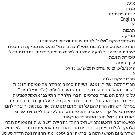
אוכל
מגזין
אנחנו מגייסים
English
X
תרבות
מוזיקה
רשמית: להקת "שלוה" לא תייצג את ישראל באירוויזיון
ההרכב שכבש את לבבות צופי "הכוכב הבא" נפגש עם מפיקת התוכנית
לשיחת פרידה • הלהקה החליטה לפרוש מייצוג המדינה בתחרות בשל
שמירת השבת
ערן סויסה
5/2/2019, 18:21
,עודכן
6/2/2019, 09:16
0
חברי להקת שלוה
חברי להקת "שלוה" נפגשו לשיחת סיכום ופרידה עם מפיקת תוכנית
"הכוכב הבא" טמירה ירדני, כך נודע הערב (שלישי) ל"ישראל היום".
על פי גורם המעורה בפרטים, חברי הלהקה התייצבו אתמול לפגישה
במשרדי "טדי הפקות", שבה סוכם באופן רשמי על סוף דרכם בתוכנית.
במהלך השיחה הודו להם על תרומתם לתוכנית, אך עם זאת, הובהר להם
סופית כי על אף המאמצים והניסיונות, הם לא יוכלו לייצג את ישראל
באירוויזיון בשל חוקי התחרות הנוקשים.
כפי
שפורסם לראשונה
ב"ישראל היום" בתחילת השבוע, היום צפויים חברי
הלהקה לצלם ריאיון פרידה עם מנחי התוכנית אסי עזר ורותם סלע, והוא
ישודר ביום חמישי הקרוב. בריאיון הם יסכמו את החוויה ואת הדרך שעשו.