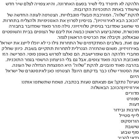
הלהקה לא תיפרד בלי לשיר בפעם האחרונה, והיא צפויה לצלם שיר חדש
שישודר באחת התוכניות הקרובות.
להקת "שלוה", המורכבת מבעלי מוגבלויות, הצטרפה לעונה החדשה של
"הכוכב הבא לאירוויזיון", בניסיון לפרוץ את האנונימיות ולהצליח בתחרות.
מי שחשב שמדובר בגימיק טלוויזיוני, גילה מהר מאוד שמדובר בחבורה
מוכשרת, שמהביצוע הראשון כבשה את ליבם של הצופים בבית והשופטים
שבאולפן, וקיבלה את הכרטיס הראשון לגמר.
עם זאת, בשלבים המתקדמים של התחרות גילו כי לא יוכלו לייצג את ישראל
באירוויזיון, משום שהחזרה הגנרלית לתחרות תתקיים בשבת. כיוון שחלק
מחברי הלהקה הם שומרי
שבת
, הם נאלצו לפרוש באופן סופי. הפרישה הזו
מאכזבת הרבה מאוד צופים, אבל גם בלי הניצחון הרשמי בגמר התוכנית,
בהרבה מאוד מובנים, להקת "שלוה" היא המנצחת הגדולה של העונה.
את הסטורי שלנו כבר בדקתם היום? הצטרפו כאן לאינסטגרם של ישראל
היום
טעינו? נתקן! אם מצאתם טעות בכתבה, נשמח שתשתפו אותנו
אירוויזיון
הכוכב הבא
שלוה
מדורים
ספורט
דעות
תרבות ובידור
לייף סטייל
הורוסקופ
שישבת
סוף שבוע
כדאי להכיר