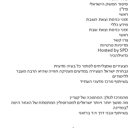
סיפור המשק הישראלי
נדל"ן
ראשי
זמני כניסת וצאת השבת
מידע כללי
זמני כניסת וצאת שבת
ראשי
צרו קשר
מדיניות פרטיות
Hosted by SPD
כדאי
להכיר
הצעירים שמצליחים לפתור כל בעיה מדעית
נבחרת ישראל הצעירה במדעים מעניקה חוויה שהיא הרבה מעבר
ללימודים
בשיתוף מרכז מדעני העתיד
מהמרכז לגולן: המהפכה של קצרין
מה מושך יותר ויותר ישראלים למטרופולין המתפתח של האזור היפה
במדינה?
בשיתוף אבני דרך וי.ד ברזאני