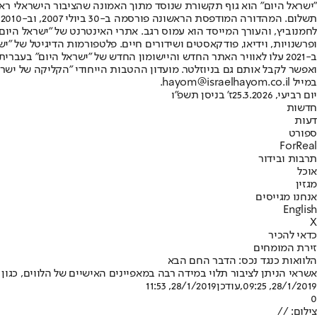
"ישראל היום" הוא גוף תקשורת שנוסד מתוך האמונה שהציבור הישראלי ראוי 
ת
ופרשנויות, וידיאו, פודקאסטים ושידורים חיים. פלטפורמות הדיגיטל של "ישרא
ב-2021 עלו לאוויר האתר החדש והיישומון החדש של "ישראל היום" בע
ואפשר לקבל אותם גם בניוזלטר. מועדון ההטבות הייחודי "הקליקה של ישרא
במייל hayom@israelhayom.co.il.
יום רביעי, 25.3.2026
ז' בניסן תשפ"ו
חדשות
דעות
ספורט
ForReal
תרבות ובידור
אוכל
מגזין
אנחנו מגייסים
English
X
כדאי להכיר
זירת המומחים
הלוואות כנגד נכס: הדבר החם הבא
אשראי הניתן לציבור תלוי במידה רבה במאפיינים האישיים של הלווים, כגון הכנסות, היסטוריה בנקאית ובטחונות קיימי
28/1/2019, 09:25
,עודכן
28/1/2019, 11:53
0
צילום: //