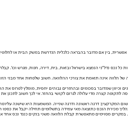
 אפשרית, בין אם מדובר בהבראה כלכלית הנדרשת במשק הבית או לחלופין
ות כל נכס נדל”ני הנמצא בישראל ובזאת, בית, דירה, חנות, מגרש וכו’.
ל הלווה אינה תואמת את צורכי ההלוואה. חשוב שלפחות אחד מבני הזוג 
ת ופריסת ההלוואה: הלוואות מסוג זה ניתנות לתקופות של 5 עד 20 שנים וכיוון שמדובר בסכומים ובהחזרים ג
יסה לתקופה קצרה מדי עלולה לגרום לקושי בהחזר. אי לכך חשוב לתכנן א
ום המקרקעין: דרגה ראשונה ודרגה שנייה. המשמעות היא שישנה עליונות 
הליך מכירת הנכס כתוצאה מאי עמידה בתשלומים תחילה יקבל את כספו הג
 במקרים מסוימים מתאפשרת קבלת הלוואה משני בנקים כנגד נכס אחד אך ל