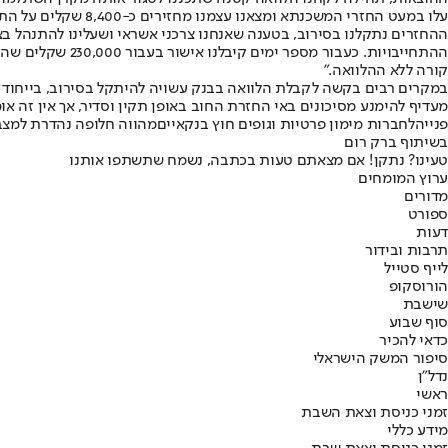
עלו במעט החזרי המש
ההחזרים נתקלנו בסירוב, בטענה שאנחנו צרכני אשראי ושעלינו להתנהל בצ
קורה ללא ההלוואה.”
במקרים רבים בקשה לקבלת הלוואה בבנק עשויה להיתקל בסירוב, בייחוד 
מעדיף להימנע מסיכונים באי החזרת החוב באופן תקין וסדיר, אך אין זה או
פנייה
לחברות מימון פרטיות וגופים חוץ בנקאיים
מהווה חלופה נהדרת למצבי
בשיתוף ברק רום
טעינו? נתקן! אם מצאתם טעות בכתבה, נשמח שתשתפו אותנו
ערוץ המומחים
מדורים
ספורט
דעות
תרבות ובידור
לייף סטייל
הורוסקופ
שישבת
סוף שבוע
כדאי להכיר
סיפור המשק הישראלי
נדל"ן
ראשי
זמני כניסת וצאת השבת
מידע כללי