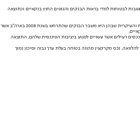
 נחשבות לבטוחות למדי בראות הבנקים והגופים החוץ בנקאיים וכתוצאה
פעמים רבות נשמעות הטענות על קיומו של מחנק אשראי ואכן מסתמן כי ישנו קושי ממשי בקבלת הלוואה בנקאית בסכומים גבוהים. הסיבות לכך רבות והעיקרית שבהן היא משבר הבנקים שהתרחש בשנת 2008 בארה”ב אשר
איים.
נכסים רעילים אשר עשויים לפגוע ביציבות הפיננסית שלהם. התוצאה
לוואה. נכס מקרקעין מהווה בטוחה בעלת ערך גבוה וסיכון נמוך