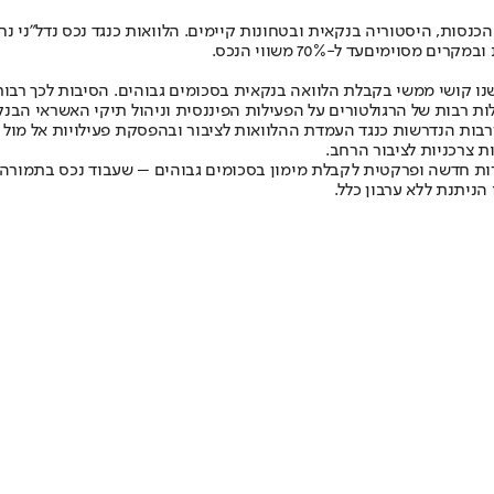
ן הכנסות, היסטוריה בנקאית ובטחונות קיימים. הלוואות כנגד נכס נדל”ני
 ובמקרים מסוימים
עד ל-70% משווי הנכס
.
ת רבות של הרגולטורים על הפעילות הפיננסית וניהול תיקי האשראי הבנק
רבות הנדרשות כנגד העמדת ההלוואות לציבור ובהפסקת פעילויות אל מול 
 צרכניות לציבור הרחב.
ת חדשה ופרקטית לקבלת מימון בסכומים גבוהים – שעבוד נכס בתמורה לה
הניתנת ללא ערבון כלל.