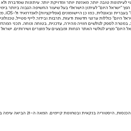
לעיתונות טובה יותר, מאוזנת יותר ומדויקת יותר. עיתונות שמדברת ולא צ
שלום. המהדורה המודפסת הראשונה פורסמה ב-30 ביולי 2007, וב-2010 הפך "ישראל היום" לעיתון הישראלי בעל שי
לחמנוביץ,
ל היום" כוללות ערוצי חדשות ודעות, תרבות ובידור, לייף סטייל, טכנולוגיה
ברית, במטרה לספק לגולשים חוויה מהירה, עדכנית, בטוחה ונוחה. תכני המה
ל היום" מציע לגולשי האתר הנחות ומבצעים על מוצרים ושירותים. ישראל 
ם. המאה ה-21 הביאה עימה בשורה חדשנית בתחום האשראי הפרטי והעסקי - הלוואות כנגד נכס