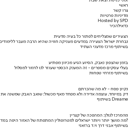
זמני כניסת וצאת שבת
ראשי
צרו קשר
מדיניות פרטיות
Hosted by SPD
כדאי
להכיר
הצעירים שמצליחים לפתור כל בעיה מדעית
נבחרת ישראל הצעירה במדעים מעניקה חוויה שהיא הרבה מעבר ללימודים
בשיתוף מרכז מדעני העתיד
בזמן שהצפון נאבק, הסיוע הגיע מכיוון מפתיע
בעלי עסקים מספרים - זה המענק הכספי שעוזר לנו לחזור למסלול
בשיתוף מזרחי טפחות
נקיון פסח - לא מה שהכרתם
דק במיוחד, עוצמה אדירה ולא מפחד מאף מכשול: שואב האבק שמשנה את
בשיתוף Dreame
מהמרכז לגולן: המהפכה של קצרין
מה מושך יותר ויותר ישראלים למטרופולין המתפתח של האזור היפה במדינה?
בשיתוף אבני דרך וי.ד ברזאני