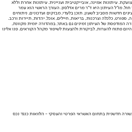
ועקת. עיתונות אמינה, אובייקטיבית ועניינית. עיתונות אחרת וללא
עור החשיפה הגבוה ביותר בימי חול. מו"ל העיתון היא ד"ר מרים אדלסון. העורך הראשי הוא עמר
 והעורך המייסד הוא עמוס רגב. אתרי האינטרנט של "ישראל היום" בעברית ובאנגלית, כמו כן היישומונים (אפליקציות) לאנדרואיד ול-iOS, מציגים חדשות מסביב לשעון, תוכן בלעדי, מבזקים ועדכונים, ניתוחים
, ספורט, כלכלה וצרכנות, בריאות, חיילים, אוכל, יהדות, תיירות ורכב.
דורה המודפסת של העיתון זמינים גם באתר, במהדורה יומית מקוונת,
היום פתוח להערות, לביקורת ולהצעות לשיפור מקהל הקוראים. פנו אלינו