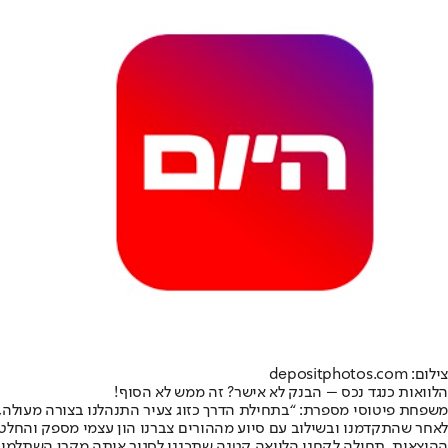
צילום: depositphotos.com
הלוואות כנגד נכס – הבנק לא אישר? זה ממש לא הסוף!
משפחת פיטוסי מספרת: “בתחילת הדרך כזוג צעיר התנהלנו בצורה מעולה, ש
לאחר שהתקדמנו ובשילוב עם סיוע מההורים צברנו הון עצמי מספק והחלטנו
ההוצאות, תחילה לקחנו הלוואה קטנה שתכננו לסגור אותה מקרן השתלמות 