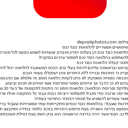
צילום: depositphotos.com
שימושים אפשריים להלוואות כנגד נכס
הלוואות כנגד נכס הן בעלות יתרון מובהק ועשויות לשמש כמעט לכל מטרה
להשתמש בהלוואה כנגד נכס למספר צרכים במקביל.
תנאי קבלת הלוואות כנגד נכס
בראש ובראשונה עליכם להיות בעלי נכס. הנכס המשועבד להלוואה יכול להי
נציין כי החרגות ובנייה ללא היתרים אינן ישוקללו בשווי הנכס.
הכנסה כספית מספקת: לא ניתן לקחת הלוואה מסוג זה אלמלא אם ההכנסה ש
בהם לא כך הדבר אך קיימים מספר פתרונות אשר מחייבים תכנון וביצוע.
חלוק
פריסה ארוכה מדי תוביל לתשלומי ריביות רבות עבור כל התקופה ואילו פר
אשר עשויים להשפיע על סכומי ההחזר החודשי בעתיד.
דרגות שעבוד: בהלוואות כנגד נכסים מתקיימות שתי אפשרויות שעבוד בריש
הנמצא בדרגה השנייה בעת מימוש הזכויות בנכס. כלומר במידה ומתבצע ת
לרוב, הגוף אשר יהיה בדרגה הראשונה הוא בנק וזאת בעת נטילת משכנתא.