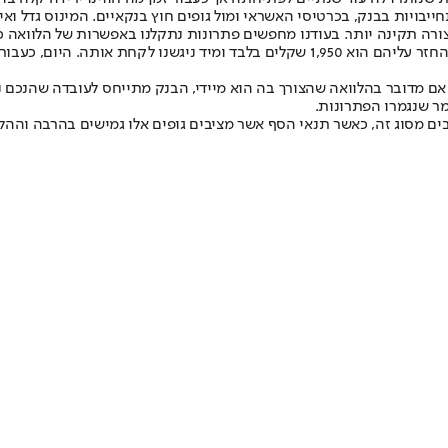
כנתא ומצאנו עצמנו מחזירים כ-8,400 שקלים על התחייבויות בבנק, בכרטיסי האשראי ומול גופים חוץ
ורה תקינה יותר. בעודנו מחפשים פתרונות נתקלנו באפשרות של הלוואה כנ
ההתחייבויות. כעבור מספר ימים קיבלנו אישור בעבור 230,000 שקלים שההחזר עליהם הוא 0
אם מדובר בהלוואה שהצורך בה הוא מיידי, הבנק מתייחס לעובדה שהנכם
מר שנגמרו הפתרונות.
ם מסוג זה, כאשר תנאי הסף אשר מציבים גופים אלו גמישים בהרבה וההלי