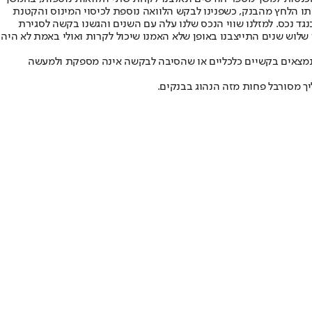
 בנקאיים. המינוס גדל ואיתו הלחץ מהבנק, כשפנינו לבקש הלוואה נוספת לכיסוי המינוס והקטנת
גד נכס. למזלנו שווי הנכס שלנו עלה עם השנים והגשנו בקשה לסגירת
1,95 שקלים בלבד ומיד ניגשנו לקחת אותה. היום, כעבור שלוש שנים התייצבנו באופן שלא האמנו שיכול לקרות ואולי באמת לא היה
 נמצאים בקשיים כלכליים או שהסיבה לבקשה אינה מספקת ולמעשה
ך מסורבל פחות מזה הנהוג בבנקים.