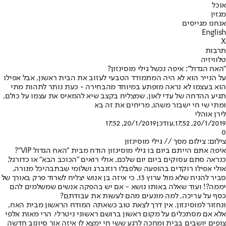
אוכל
מגזין
אנחנו מגייסים
English
X
תרבות
טלוויזיה
"האח הגדול": איפה נכשל גילי מוסינזון?
על הנייר הוא לא היה המתמודד הטבעי לעזוב את הבית ראשון, אבל אפילו
הוא בעצמו לא נראה מופתע במיוחד מהבחירה • כעת נותר לתהות מתי
תגיע ההדחה של עדי לאון, שמצליח בקצב שיא להמאיס את עצמו על כולם,
ומתי שי חי ישבור משהו, מריחים את זה בא
לירן אוהלי
20/1/2019, 17:52
,עודכן
20/1/2019, 17:52
0
צילום: צילום מסך // גילי מוסינזון
איפה אתם הייתם ביום בו גילי מוסינזון הודח מבית "
האח הגדול VIP
"?
כנראה סתם עסוקים ביום יום שלכם, אולי רואים "הכוכב הבא" או כדורגל,
אולי אפילו רוקדים בהופעה של
פבלו רוזנברג ושלומי שבת
בהיכל מנורה,
סביר להניח שלא מול ערוץ 13, כי איזה בן אנוש יצליח לשרוד פרק באורך של
יממה?! ועוד שאלה באותו נושא - אם יש בהפקה אנשים שמשלמים להם
כסף על עריכה, למה מונעים מהם לעשות את עבודתם?
ונחזור למוסינזון. אין דרך לצאת טוב כשאתה המודח הראשון מבית האח,
אלא אם מסתכלים על מקום ראשון ברושם ראשוני ניטרלי. הרי מאות אלפי
צופים יושבים בבית ומחכה לרגע ששי חי ימצא לו איזה אור סיונוב חדשה