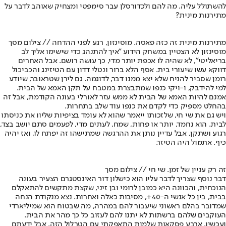
להשתולל עליה. מה להם ולכדורסלן עבר סימפטי ומצחיק שאוהב לדבר על
מתירנות מינית?
מתירנות מינית זה כזה פאסה. מוסינזון, רגע לפני ההדחה // צילום מסך
מוסינזון לא הצטיין במשחק הידוע "איך להתנהג כדי שישימו אליך לב
בריאליטי", לא שהיה לו אכפת יותר מדי, כך עושה רושם. אבל האחרים
דווקא עשו שיעורי בית. אסף הלא ברור ונטלי דדון עם הטיזינג והכביכול
רומן שסביר להניח שלא יצא ממנו דבר, לדוגמה. גם לירן שטראובר, שיודע
למי להידבק, ו-ויקי כנפו שמתבצרת במטבח על תקן האמא של הבית.
אמנם להיות האמא של הבית לא ממש עזר לאורלי בעונה הקודמת, אבל זה
בהחלט מספיק כדי לקדם את כנפו עוד שלב בתחרות.
ויש גם את שי חי, שלזכותו ייאמר שהוא לא עומד בציפיות שליוו את כניסתו
לבית. הוא נחמד, יותר או פחות, שמח, לעתים מדי, לפעמים סתם יושב בצד,
רגוע ושתקן, אבל עדיין נותן את ההרגשה שמתישהו זה יפתח לו, ואז יהיה
כיף. אתמול היה הטיזר.
זה רק עניין של זמן. שי חי // צילום מסך
דבר נוסף שצריך לדבר עליו הוא כישלון דור האינסטגרם הצעיר בעונה
הנוכחית, והכוונה היא כמובן לרומי ובן זיני, שקצת מתקשים להתאקלם
בבית, בין כל אנשי ה-40+, מסיבות כאלה ואחרות. נצא מנקודת הנחה
שמדובר בהלם ראשוני שיעבור להם במהרה, מה שבטוח הוא שמיליארדי
העוקבים שלהם ברשתות לא יתנו להם לעזוב כל כך מהר את הבית.
ועכשיו, ארבע פסקאות שלמות התאפקתי עם הטרלול הזה, אבל ידעתם