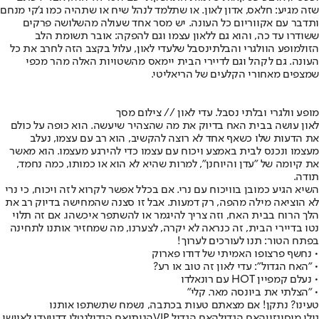
שזה מגיע: חלאס, אדון לאון. או שתלמד לנהל שיח או שתהיה כמו ג'קי מנחם
ותדבר עם אקווריום כל העונה. יש מסר אחד שעולה מהשלושה פרקים
ששודרו עד כה, והוא גם ללאון עצמו וגם להפקה: אובר תשומת הלב
הזו
למופע הוולגרי והבלתי
נסבל של
עדי לאון
, עלול בקצב הזה לחרב את כל
העונה. גם לקהל וגם לדיירי הבית יימאס מהשטויות האלה מהר מכפי
שמצפים מאחורי הקלעים של הריאליטי.
מופע וולגרי ובלתי נסבל. עדי לאון // צילום מסך
לאון עושה בבית האח בדיוק את מה שהצהיר שיעשה. הוא כופה על כולם
את הדעות שלו כשאף אחד לא רוצה להקשיב, הוא רב עם עצמו, נעלב
מעצמו ונכנס לבית באמצע ויכוח עם עצמו כדי להירגע מעצמו. הוא מאשר
את קיומה של "עדן והיוחנן", למרות שהיא לא הוא או כמותו, כמה נחמד,
תודה.
השיא הגיע כמובן בוויכוח עם נרי. אם בכלל אפשר לקרוא לזה ויכוח, כי נרי
לא הוציאה מילה מהפה, רק דמעות. אבל זו סצנה שהמחישה בדיוק רב את
הלך הרוח בבית האח, וזה צריך להיגמר או להשתפר איכשהו. אם זה תלוי
נטו בדיירי הבית, זה כנראה לא יקרה, לצערנו, מה שמחזיר אותנו לתחינה
בפתח הטור: תנו לעורכים לערוך!
• נחשף פרצופו האמיתי של דודו פארוק
• "האח הגדול": עדי לאון זה טוב או רע?
• נעלם קמפיין HOT עם רונאלדו
• "הצלתי את ביונסה מאר. קלי"
טעינו? נתקן! אם מצאתם טעות בכתבה, נשמח שתשתפו אותנו
גילי מוסינזון
האח הגדול
האח הגדול VIP
הניתואח הגדול
נטלי דדון
עדי לאון
שי