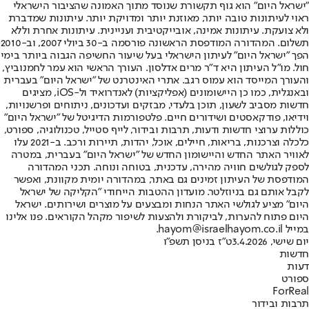
"ישראל היום" הוא גוף תקשורת שנוסד מתוך האמונה שהציבור הישראלי
ראוי לעיתונות טובה יותר, מאוזנת יותר ומדויקת יותר. עיתונות שמדברת
ולא צועקת. עיתונות אמינה, אובייקטיבית ועניינית. עיתונות אחרת וללא
תשלום. המהדורה המודפסת הראשונה פורסמה ב-30 ביולי 2007, וב-2010
הפך "ישראל היום" לעיתון הישראלי בעל שיעור החשיפה הגבוה ביותר בימי
חול. מו"ל העיתון היא ד"ר מרים אדלסון. העורך הראשי הוא עמר לחמנוביץ,
והעורך המייסד הוא עמוס רגב. אתרי האינטרנט של "ישראל היום" בעברית
ובאנגלית, כמו כן היישומונים (אפליקציות) לאנדרואיד ול-iOS, מציגים
חדשות מסביב לשעון, תוכן בלעדי, מבזקים ועדכונים, ניתוחים ופרשנויות,
וידיאו, פודקאסטים ושידורים חיים. פלטפורמות הדיגיטל של "ישראל היום"
כוללות ערוצי חדשות ודעות, תרבות ובידור, לייף סטייל, טכנולוגיה, ספורט,
כלכלה וצרכנות, בריאות, חיילים, אוכל, יהדות, תיירות ורכב. ב-2021 עלו
לאוויר האתר החדש והיישומון החדש של "ישראל היום" בעברית, במטרה
לספק לגולשים חוויה מהירה, עדכנית, בטוחה ונוחה. תכני המהדורה
המודפסת של העיתון זמינים גם באתר, במהדורה יומית מקוונת, ואפשר
לקבל אותם גם בניוזלטר. מועדון ההטבות הייחודי "הקליקה של ישראל
היום" מציע לגולשי האתר הנחות ומבצעים על מוצרים ושירותים. ישראל
היום פתוח להערות, לביקורת ולהצעות לשיפור מקהל הקוראים. פנו אלינו
במייל hayom@israelhayom.co.il.
יום שישי, 3.4.2026
ט"ז בניסן תשפ"ו
חדשות
דעות
ספורט
ForReal
תרבות ובידור