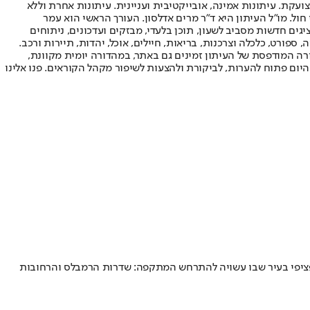
ועקת. עיתונות אמינה, אובייקטיבית ועניינית. עיתונות אחרת וללא
עור החשיפה הגבוה ביותר בימי חול. מו"ל העיתון היא ד"ר מרים אדלסון. העורך הראשי הוא עמר
 והעורך המייסד הוא עמוס רגב. אתרי האינטרנט של "ישראל היום" בעברית ובאנגלית, כמו כן היישומונים (אפליקציות) לאנדרואיד ול-iOS, מציגים חדשות מסביב לשעון, תוכן בלעדי, מבזקים ועדכונים, ניתוחים
, ספורט, כלכלה וצרכנות, בריאות, חיילים, אוכל, יהדות, תיירות ורכב.
דורה המודפסת של העיתון זמינים גם באתר, במהדורה יומית מקוונת,
היום פתוח להערות, לביקורת ולהצעות לשיפור מקהל הקוראים. פנו אלינו
פציפי בעיר שבו עשויה להתרחש המתקפה: שדרות הרמבלס והרחובות