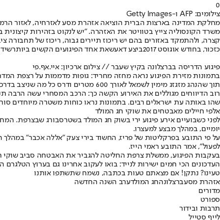
0
צילומים: AFP ו-Getty Images
מחלקת המדינה בארצות הברית הוציאה אזהרת מסע לאזרחיה, לאזור הרמבל
משרד הקונסוליה צייץ בטוויטר את האזהרה. "יש לנקוט בזהירות קיצונית
קצרה, ולהתמקד באזורים בהם יש ריכוז תיירים גבוה, ריכוז של תחבורה ציב
כזכור, בחודש אוגוסט 2017
ביצע דאעש
את אחד הפיגועים הקשים ביותר
שידע
פיגוע הדריסה בברצלונה בקיץ שעבר // צילום ארכיון: איי.אף.פי
בתמונות מזירת הפיגוע נראה מחזה מחריד: גופות מדממות על רצפת המדרחוב
תוך שהנהג מזגזג מימין לשמאל לאורך 600 מטרים ודרס כל מה שניצב בדרכו.
רוב הדיווחים מגוללים את האירוע הקשה כך: הרכב המסחרי עשה הרבה תנוע
שהו באותה עת ישראלים רבים. בתמונות נראו כוחות משטרה מיוחדים סורק
אלפי חיילים מאבטחים את שוקי חג המולד
יומיים, במהלך מבצע למעצרו.
על פי התובע בפרקליטות של פריז, החשוד בירי צעק "אללה אכבר" במהלך
לפעול", אמר התובע ראמי הייז.
בעקבות הפיגוע, ממשלת צרפת החליטה להגביר את האבטחה סביב שוקי חג המולד במדינה ופרסה כ-1,800 חיילים ברווחי 
העדכונים הכי חמים ישירות לנייד: בואו לעקוב אחרינו גם בערוץ הטלגרם ה
טעינו? נתקן! אם מצאתם טעות בכתבה, נשמח שתשתפו אותנו
אזהרת מסע
ברצלונה
חג המולד
ערב השנה החדשה
מדורים
ספורט
תרבות ובידור
לייף סטייל