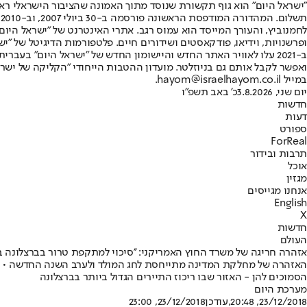
"ישראל היום" הוא גוף תקשורת שנוסד מתוך האמונה שהציבור הישראלי ראוי 
ת
ופרשנויות, וידיאו, פודקאסטים ושידורים חיים. פלטפורמות הדיגיטל של "ישרא
ב-2021 עלו לאוויר האתר החדש והיישומון החדש של "ישראל היום" בע
ואפשר לקבל אותם גם בניוזלטר. מועדון ההטבות הייחודי "הקליקה של ישרא
במייל hayom@israelhayom.co.il.
יום שני, 3.8.2026
כ' באב תשפ"ו
חדשות
דעות
ספורט
ForReal
תרבות ובידור
אוכל
מגזין
אנחנו מגייסים
English
X
חדשות
העולם
אזהרה חריגה של משרד החוץ האמריקני: ''סיכוי למתקפת טרור בברצלונה בח
האזהרה של מחלקת המדינה מתייחסת לחג המולד ולערב השנה החדשה • בא
הסמוכים להן - האזור שבו ריכוז התיירים הגדול ביותר בברצלונה
מערכת היום
23/12/2018, 20:48
,עודכן
23/12/2018, 23:00