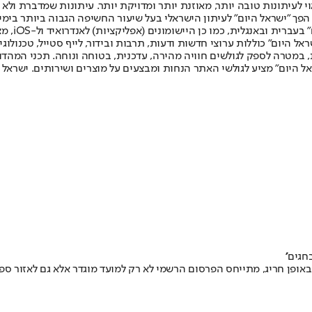
לעיתונות טובה יותר, מאוזנת יותר ומדויקת יותר. עיתונות שמדברת ולא צ
שלום. המהדורה המודפסת הראשונה פורסמה ב-30 ביולי 2007, וב-2010 הפך "ישראל היום" לעיתון הישראלי בעל שי
לחמנוביץ,
ל היום" כוללות ערוצי חדשות ודעות, תרבות ובידור, לייף סטייל, טכנולוגיה
ברית, במטרה לספק לגולשים חוויה מהירה, עדכנית, בטוחה ונוחה. תכני המה
ל היום" מציע לגולשי האתר הנחות ומבצעים על מוצרים ושירותים. ישראל 
גים''
ופן חריג, מתייחס הפרסום הרשמי לא רק למועד מוגדר אלא גם לאזור ס