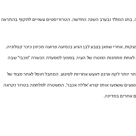
ונה, בחג המולד ובערב השנה החדשה. הטרוריסטים עשויים לתקוף בהתראה
ות, אחרי שוואן בצבע לבן הגיע בנסיעה פרועה מכיוון כיכר קטלוניה,
 לאחת מתחנות המטרו של העיר, בסמוך למסעדה הכשרה "מכבי" שבה
רצח שלושה אנשים ונמלט מהזירה במונית גנובה. מאוחר יותר לקח ארגון דאעש אחריות לפיגוע. המחבל חוסל לאחר מצוד של
נפגעים ששמעו אותו קורא 'אללה אכבר', המשטרה למלחמה בטרור נקראה