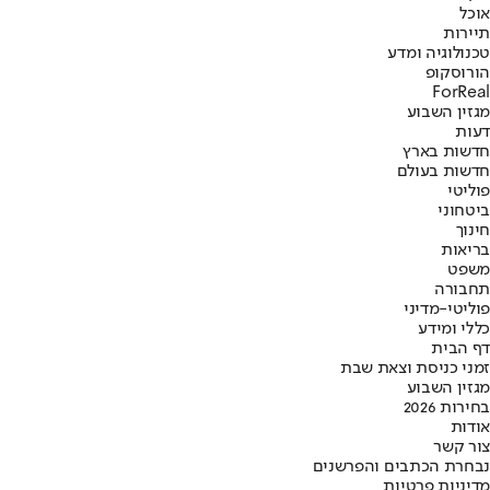
אוכל
תיירות
טכנולוגיה ומדע
הורוסקופ
ForReal
מגזין השבוע
דעות
חדשות בארץ
חדשות בעולם
פוליטי
ביטחוני
חינוך
בריאות
משפט
תחבורה
פוליטי-מדיני
כללי ומידע
דף הבית
זמני כניסת וצאת שבת
מגזין השבוע
בחירות 2026
אודות
צור קשר
נבחרת הכתבים והפרשנים
מדיניות פרטיות