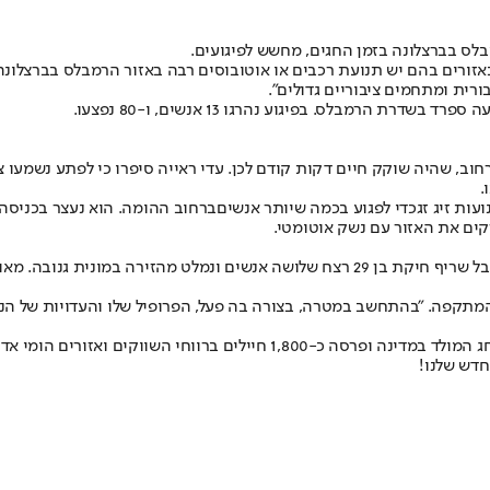
ס בברצלונה בזמן החגים, מחשש לפיגועים.
 באזורים בהם יש תנועת רכבים או אוטובוסים רבה באזור הרמבלס בברצל
ורית ומתחמים ציבוריים גדולים".
ה ספרד בשדרת הרמבל
ס. בפיגוע נהרגו 13 אנשים, ו-80 נפצעו.
, שהיה שוקק חיים דקות קודם לכן. עדי ראייה סיפרו כי לפתע נשמעו צעק
ות זיג זג
כדי לפגוע בכמה שיותר אנשים
ברחוב ההומה. הוא נעצר בכניסה
ים את האזור עם נשק אוטומטי.
לפני כשבועיים אירע פיגוע ירי בשוק חג המולד בשטרסבורג שבצרפת. המחבל שריף חיקת בן 29 
 המתקפה. "בהתחשב במטרה, בצורה בה פעל, הפרופיל שלו והעדויות של ה
השווקים ואזורים הומי אדם אחרים במדינה.
חדש שלנו
!