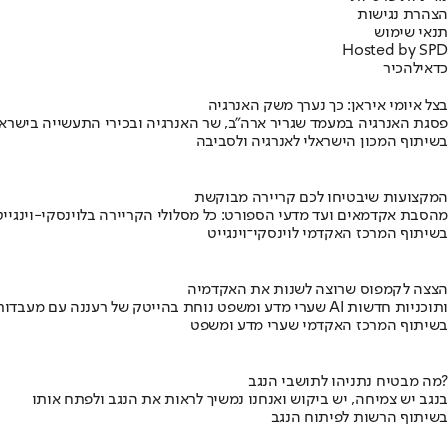
הצהרת נגישות
תנאי שימוש
Hosted by SPD
כדאי
להכיר
בצל איומי איראן: כך נערך משק האנרגיה
פסגת האנרגיה במעמד שגריר ארה"ב, שר האנרגיה ובכירי התעשייה בישראל
בשיתוף המכון הישראלי לאנרגיה ולסביבה
המקצועות שיבטיחו לכם קריירה מבוקשת
מהסבת אקדמאים ועד מדעי הספורט: כל מסלולי הקריירה בלוינסקי-וינגייט
בשיתוף המרכז האקדמי לוינסקי־וינגייט
הצצה לקמפוס שרוצה לשנות את האקדמיה
שערי מדע ומשפט נוחת בהייטק של רעננה עם מעבדות AI ותוכניות חדשות
בשיתוף המרכז האקדמי שערי מדע ומשפט
מה מבטיח נתניהו לתושבי הנגב?
בנגב יש צמיחה, יש ביקוש ואנחנו נמשיך לראות את הנגב ולפתח אותו
בשיתוף הרשות לפיתוח הנגב