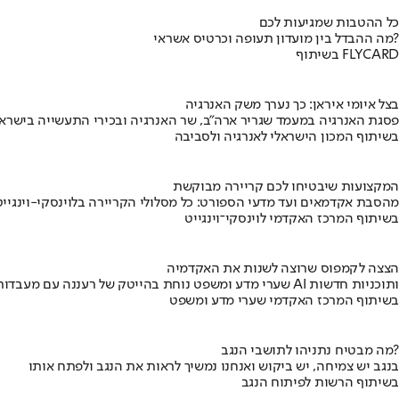
כל ההטבות שמגיעות לכם
מה ההבדל בין מועדון תעופה וכרטיס אשראי?
בשיתוף FLYCARD
בצל איומי איראן: כך נערך משק האנרגיה
פסגת האנרגיה במעמד שגריר ארה"ב, שר האנרגיה ובכירי התעשייה בישראל
בשיתוף המכון הישראלי לאנרגיה ולסביבה
המקצועות שיבטיחו לכם קריירה מבוקשת
מהסבת אקדמאים ועד מדעי הספורט: כל מסלולי הקריירה בלוינסקי-וינגייט
בשיתוף המרכז האקדמי לוינסקי־וינגייט
הצצה לקמפוס שרוצה לשנות את האקדמיה
שערי מדע ומשפט נוחת בהייטק של רעננה עם מעבדות AI ותוכניות חדשות
בשיתוף המרכז האקדמי שערי מדע ומשפט
מה מבטיח נתניהו לתושבי הנגב?
בנגב יש צמיחה, יש ביקוש ואנחנו נמשיך לראות את הנגב ולפתח אותו
בשיתוף הרשות לפיתוח הנגב