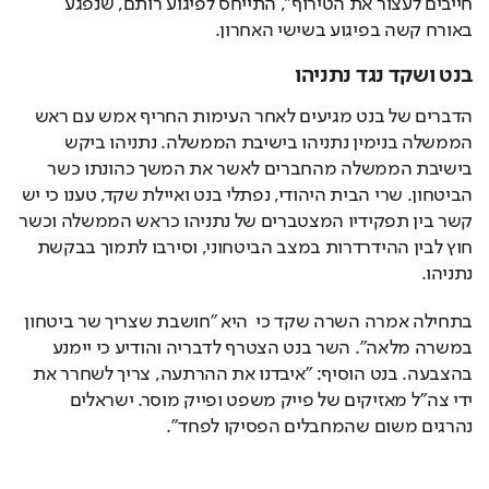
ידי צה"ל מאזיקים של פייק משפט ופייק מוסר. ישראלים 
נהרגים משום שהמחבלים הפסיקו לפחד". 
לא מפסיקים לתקוף. השרה שקד בהפגנה מחוץ לישיבת 
הממשלה, אתמול. צילום: מירי צחי
נתניהו זעם על דברי השניים והשיב: "שמענו את האולטימטום 
שלך. זהו ניסיון פוליטי נואל לבלום את המהלך". ראש הממשלה 
הוסיף וטען כי "היו הרבה שרי ביטחון וראשי ממשלה בעבר". 
בנט ענה לנתניהו במילים קשות ואמר, "הלוואי שאת אותה 
עוצמה שאתה מפעיל כלפינו תפעיל כלפי האויב". עוד טען יו"ר 
הבית היהודי כי "הפיגוע בבית אל קרה לא בגלל בג"ץ, אלא 
שצה"ל כבול, שלא באשמתו, בידי משפטיזציה".
בנט ושקד השתתפו א
תמול גם בהפגנה שנערכה מחוץ לישיבת 
הממשלה
, שבה מחו המפגינים נגד גל הטרור ביהודה ושומרון, 
ותקפו את המדיניות הרכה לטענתם של הממשלה. יחד עם בנט 