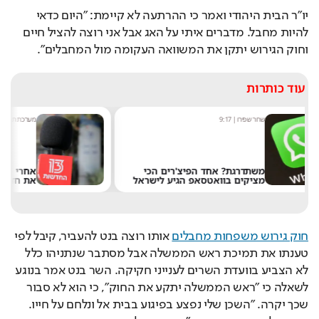
לא הצביע בוועדת השרים לענייני חקיקה. השר בנט אמר בנוגע 
לשאלה כי "ראש הממשלה יתקע את החוק", כי הוא לא סבור 
שכך יקרה. "השכן שלי נפצע בפיגוע בבית אל ונלחם על חייו. 
חייבים לעצור את הטירוף", התייחס לפיגוע רותם, שנפגע 
באורח קשה בפיגוע בשישי האחרון. 
בנט ושקד נגד נתניהו
הדברים של בנט מגיעים לאחר העימות החריף אמש עם ראש 
הממשלה בנימין נתניהו בישיבת הממשלה. נתניהו ביקש 
בישיבת הממשלה מהחברים לאשר את המשך כהונתו כשר 
הביטחון. שרי הבית היהודי, נפתלי בנט ואיילת שקד, טענו כי יש 
קשר בין תפקידיו המצטברים של נתניהו כראש הממשלה וכשר 
חוץ לבין ההידרדרות במצב הביטחוני, וסירבו לתמוך בבקשת 
נתניהו.
בתחילה אמרה השרה שקד כי  היא "חושבת שצריך שר ביטחון 
במשרה מלאה". השר בנט הצטרף לדבריה והודיע כי יימנע 
בהצבעה. בנט הוסיף: "איבדנו את ההרתעה, צריך לשחרר את 