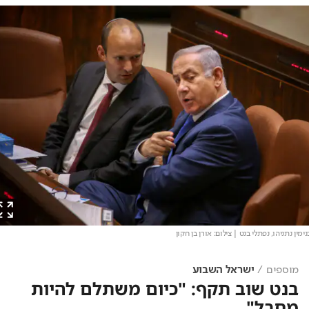
מוספים
ישראל השבוע
בנט שוב תקף: "כיום משתלם להיות
מחבל"
השר וחבר הקבינט יצא פעם נוספת נגד מדיניות
הממשלה והעומד בראשה במסגרת המאבק נגד
הטרור • "חייבים לעצור את הטירוף" • אתמול התעמת
בנט עם רה"מ נתניהו והשתתף בהפגנה מחוץ לישיבת
הממשלה • השר ישראל כ"ץ: "אנחנו עומדים בפני גל
טרור ביהודה ושומרון"
מערכת היום
17/12/2018, 08:42
,
עודכן
17/12/2018, 09:03
33
על רקע ההסלמה במצב הביטחוני - העימות בתוך הממשלה
נמשך
:
 חבר הקבינט השר נפתלי בנט תקף הבוקר (שני) שוב 