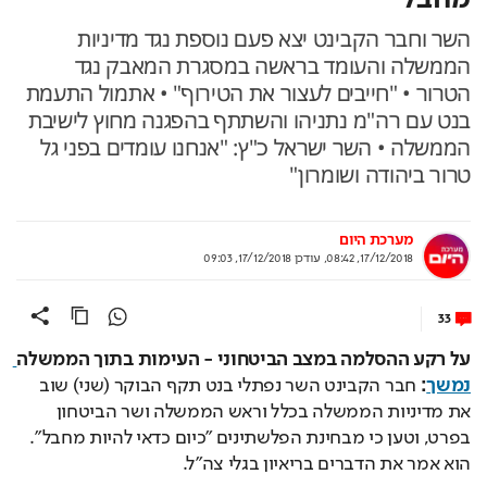
את מדיניות הממשלה בכלל וראש הממשלה ושר הביטחון 
בפרט, וטען כי מבחינת הפלשתינים "כיום כדאי להיות מחבל". 
הוא אמר את הדברים בריאיון בגלי צה"ל.
יו"ר הבית היהודי ואמר כי ההרתעה לא קיימת: "היום כדאי 
להיות מחבל. מדברים איתי על האג אבל אני רוצה להציל חיים 
וחוק הגירוש יתקן את המשוואה העקומה מול המחבלים". 
עוד כותרות
מערכת תרבות היום
|
8:54
כי
אחרי 24 שנה: הפרשן הוותיק עוזב
שראל
את חדשות 13
חוק גירוש משפחות מחבלים
 אותו רוצה בנט להעביר, קיבל לפי 
טענתו את תמיכת ראש הממשלה אבל מסתבר שנתניהו כלל 