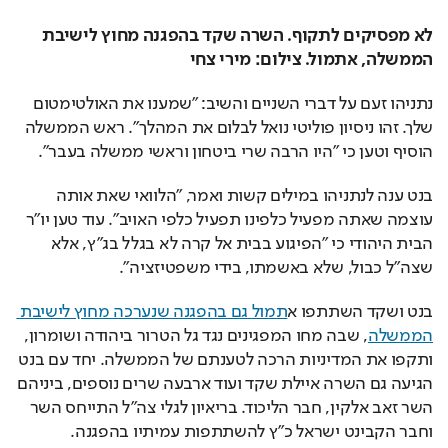
הגיעה גם השרה איילת שקד ועוד ארבעה שרים נוספים, ביניהם 
השר זאב אלקין, חבר הליכוד. בריאיון לגלי צה"ל התייחס השר 
וחבר הקבינט ישראל כ"ץ להשתתפות עמיתיו בהפגנה. 
"שקלתי לבוא להפגנה אתמול עד שהבנתי שמדובר באירוע נגד 
הממשלה", אמר כ"ץ. כמו כן, הזהיר השר לענייני מודיעין כי 
"אנחנו נמצאים לפני גל טרור ביהודה ושומרון".
העדכונים הכי חמים ישירות לנייד: בואו לעקוב אחרינו גם בערוץ 
הטלגרם החדש שלנו
!
טעינו? נתקן! אם מצאתם טעות בכתבה, נשמח שתשתפו אותנו
בנימין נתניהו
גל טרור
ישראל כ"ץ
נפתלי בנט