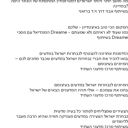
מה מושך יותר ויותר ישראלים למטרופולין המתפתח של האזור היפה
במדינה?
בשיתוף אבני דרך וי.ד ברזאני
המקום הכי טוב באיצטדיון - שלכם
המונדיאל עם מסכי Dreame - כמו שעוד לא ראיתם ולא שמעתם
בשיתוף Dreame
הזדמנות אחרונה להצטרף לנבחרות ישראל במדעים
בואו להכיר את חברי נבחרות ישראל במדעים שכבר מחכים לכם –
המיונים בעיצומם
בשיתוף מרכז מדעני העתיד
המיונים לנבחרות ישראל במדעים בעיצומם
בחנו את עצמכם – אולי תהיו המדענים הבאים של ישראל
בשיתוף מרכז מדעני העתיד
הצעירים שמצליחים לפתור כל בעיה מדעית
נבחרת ישראל הצעירה במדעים מעניקה חוויה שהיא הרבה מעבר
ללימודים
בשיתוף מרכז מדעני העתיד