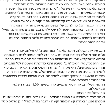
באשקלון. הוא שייך לחטיבת כפיר, משאת חייו הייתה לשרת ביחידה קרבית
וזה מה שהוא עשה ורצה. הוא מאוד נהנה בשירות, תרם והתנדב".
תומר גלאם, ראש עיריית אשקלון: "טרגדיה נוראית לעיר אשקלון. עכשיו
יצאתי מהמשפחה – משפחה ערכית שחווה ביום יום קשיים לא פשוטים.
להתמודד עם אסון שכזה, זה בלי נתפס. ברגע שדבר כזה בא במקרה
למשפחה זה מאוד מצער. לא קל לשמוע את זעקות השבר של האימא
היקרה, נעשה הכל כדי להקל על המשפחה. מי ייתן וזה יהיה המקרה
האחרון. מדובר במשפחה שמגדלת שני ילדים בעלי צרכים מיוחדים, החייל
הוא הבן היחיד. אירוע קשה, אסון בלי נתפס. עם כל הקשיים הבן בחר
להתגייס ליחידה ששירת בה. זה מעבר לציונות ולמה שחווים במדינה.
מקרה חמור ועצוב".
ראש עיריית אשקלון, תומר גלאם: "חמור ועצוב" // צילום: יהודה פרץ
אליס מור, מנהלת חטיבת הביניים שבה יובל למד, הגיעה לבית המשפחה
והודיעה שתקדיש את יום הלימודים מחר לכבודו. "נפתח את בית הספר
שבו הוא למד, מקיף אמי"ת ב', בשבע וחצי כדי לתת מעטפת לכל החברים
והחיילים שמגיעים", היא אמרה. "הצוות החינוכי והסוציאלי יהיה שם כדי
לתמוך. הוא היה עם נתינה אינסופית, חיוך שלא נגמר. הבית עבורו היה
במקום הראשון, בן תומך ומסייע למשפחה. רצה לעשות שירות משמעותי
ולכן התנדב ליחידת כפיר".
ההלוויה של יובל מוריוסף תתקיים מחר בשעה 11:00 בבית העלמין
שבאשקלון.
שבוע של טרור רצחני
לאחר תחקיר ראשוני של הפיגוע הבוקר - שבו נרצחו שני בני אדם ושניים
נוספים נפגעו באורח קשה מאוד וקשה - דובר צה"ל, תא"ל רונן מנליס מסר