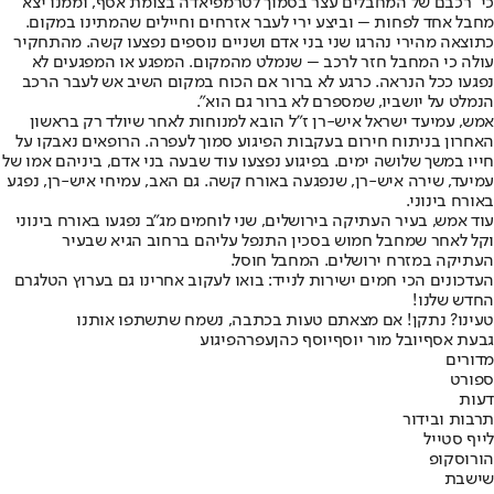
כי "רכבם של המחבלים עצר בסמוך לטרמפיאדה בצומת אסף, וממנו יצא
מחבל אחד לפחות – וביצע ירי לעבר אזרחים וחיילים שהמתינו במקום.
כתוצאה מהירי נהרגו שני בני אדם ושניים נוספים נפצעו קשה. מהתחקיר
עולה כי המחבל חזר לרכב – שנמלט מהמקום. המפגע או המפגעים לא
נפגעו ככל הנראה. כרגע לא ברור אם הכוח במקום השיב אש לעבר הרכב
הנמלט על יושביו, שמספרם לא ברור גם הוא".
אמש, עמיעד ישראל איש-רן ז"ל הובא למנוחות לאחר שיולד רק בראשון
האחרון בניתוח חירום בעקבות הפיגוע סמוך לעפרה. הרופאים נאבקו על
חייו במשך שלושה ימים. בפיגוע נפצעו עוד שבעה בני אדם, ביניהם אמו של
עמיעד, שירה איש-רן, שנפגעה באורח קשה. גם האב, עמיחי איש-רן, נפגע
באורח בינוני.
עוד אמש, בעיר העתיקה בירושלים, שני לוחמים מג"ב נפגעו באורח בינוני
וקל לאחר שמחבל חמוש בסכין התנפל עליהם ברחוב הגיא שבעיר
העתיקה במזרח ירושלים. המחבל חוסל.
העדכונים הכי חמים ישירות לנייד: בואו לעקוב אחרינו גם בערוץ הטלגרם
החדש שלנו
!
טעינו? נתקן! אם מצאתם טעות בכתבה, נשמח שתשתפו אותנו
גבעת אסף
יובל מור יוסף
יוסף כהן
עפרה
פיגוע
מדורים
ספורט
דעות
תרבות ובידור
לייף סטייל
הורוסקופ
שישבת