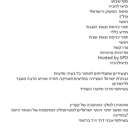
סוף שבוע
כדאי להכיר
סיפור המשק הישראלי
נדל"ן
ראשי
זמני כניסת וצאת השבת
מידע כללי
זמני כניסת וצאת שבת
ראשי
צרו קשר
מדיניות פרטיות
Hosted by SPD
כדאי
להכיר
הצעירים שמצליחים לפתור כל בעיה מדעית
נבחרת ישראל הצעירה במדעים מעניקה חוויה שהיא הרבה מעבר
ללימודים
בשיתוף מרכז מדעני העתיד
מהמרכז לגולן: המהפכה של קצרין
מה מושך יותר ויותר ישראלים למטרופולין המתפתח של האזור היפה
במדינה?
בשיתוף אבני דרך וי.ד ברזאני