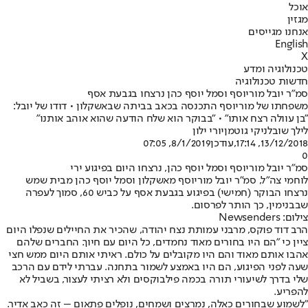
אוכל
מגזין
אנחנו מגייסים
English
X
טכנולוגיה ומדע
חדשות טכנולוגיה
סמ"ר יובל מוריוסף וסמל יוסף כהן נרצחו בגבעת אסף
משפחתו של מוריוסף התכנסה בכאב בביתה שבאשקלון • דודו של יובל:
"בן עוולה רצח אותו" • "בבוקר הוא שלח הודעה שהוא אוהב אותנו"
לילך שובל
ניקי גוטמן
יורי ילון
13/12/2018, 17:14
,עודכן
8/1/2019, 07:05
0
סמ"ר יובל מוריוסף וסמל יוסף כהן, נרצחו היום בפיגוע ירי
לוחמי צה"ל
, סמ"ר יובל מוריוסף מאשקלון וסמל יוסף כהן מבית שמש
נרצחו הבוקר (חמישי) בפיגוע בגבעת אסף על כביש 60, סמוך לעפרה
שבבנימין, כך הותר לפרסום.
צילום: Newsenders
הרב דוד פוקס, מרבני עמותת נצח יהודה, שהכיר את החיילים שנפלו היום
ציין כי "הם היו בחורים מאוד נחמדים, כל היום עם חיוך. החברים שלהם
אהבו אותם מאוד והם היו מקובלים על כולם. ראיתי אותם היום ממש חצי
שעה לפני הפיגוע, הם היו באמצע לשמור בתחנה. עברתי לידם עם הרכב
שלי בדרך לשיעורי תורה בכמה פילבוקסים ולא רציתי לעצור, בשביל לא
להפריע.
"לשמוע שבחורים כאלה, נמרצים ושמחים, נופלים פתאום – זה כאב אדיר.