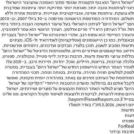
"ישראל היום" הוא גוף תקשורת שנוסד מתוך האמונה שהציבור הישראלי
ראוי לעיתונות טובה יותר, מאוזנת יותר ומדויקת יותר. עיתונות שמדברת
ולא צועקת. עיתונות אמינה, אובייקטיבית ועניינית. עיתונות אחרת וללא
תשלום. המהדורה המודפסת הראשונה פורסמה ב-30 ביולי 2007, וב-2010
הפך "ישראל היום" לעיתון הישראלי בעל שיעור החשיפה הגבוה ביותר בימי
חול. מו"ל העיתון היא ד"ר מרים אדלסון. העורך הראשי הוא עמר לחמנוביץ,
והעורך המייסד הוא עמוס רגב. אתרי האינטרנט של "ישראל היום" בעברית
ובאנגלית, כמו כן היישומונים (אפליקציות) לאנדרואיד ול-iOS, מציגים
חדשות מסביב לשעון, תוכן בלעדי, מבזקים ועדכונים, ניתוחים ופרשנויות,
וידיאו, פודקאסטים ושידורים חיים. פלטפורמות הדיגיטל של "ישראל היום"
כוללות ערוצי חדשות ודעות, תרבות ובידור, לייף סטייל, טכנולוגיה, ספורט,
כלכלה וצרכנות, בריאות, חיילים, אוכל, יהדות, תיירות ורכב. ב-2021 עלו
לאוויר האתר החדש והיישומון החדש של "ישראל היום" בעברית, במטרה
לספק לגולשים חוויה מהירה, עדכנית, בטוחה ונוחה. תכני המהדורה
המודפסת של העיתון זמינים גם באתר, במהדורה יומית מקוונת, ואפשר
לקבל אותם גם בניוזלטר. מועדון ההטבות הייחודי "הקליקה של ישראל
היום" מציע לגולשי האתר הנחות ומבצעים על מוצרים ושירותים. ישראל
היום פתוח להערות, לביקורת ולהצעות לשיפור מקהל הקוראים. פנו אלינו
במייל hayom@israelhayom.co.il.
יום ראשון, 15.3.2026
כ"ו באדר תשפ"ו
חדשות
דעות
ספורט
ForReal
תרבות ובידור