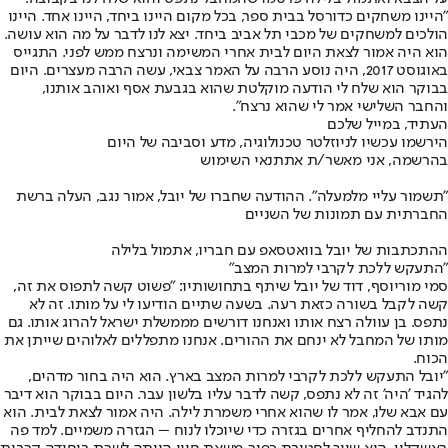
"היינו משחקים כדורסל בבית ספר, בכל מקום היינו ביחד, היינו אחד. היינו
הולכים למשחקים של מכבי תל אביב ביחד. יצא לנו לדבר על מה הוא עושה.
הוא היה אמור לצאת היום לבית אחרי המשימה ונרצח ממש לפני. התגייס
באוגוסט 2017, היה נוסע הרבה על האמר צבאי, עשה הרבה מעצרים. היום
בבוקר הוא שלח לי הודעה מוקלטת שהוא בגבעת אסף ואוהב אותנו,
והחבר השלישי אמר לי שהוא נרצח".
העתיד, במייל שלכם
הירשמו עכשיו לניוזלטר טכנולוגיה, מדע וסביבה של היום
בהרשמה, אני מאשר/ת את
תנאי השימוש
"תשמור עליי מלמעלה". ההודעה שחברו של יובל, אמור נגב, העלה ברשת
החברתית עם תמונות של השניים
ההתכתבות של יובל בוואטסאפ עם חבריו, אתמול בלילה
"התעקש ללכת לקרבי למרות המצב"
סמי מוריוסף, דוד של יובל שיתף בתחושותיו: "פשוט קשה לתפוס את זה,
קשה לקבל בשורה כזאת רעה. בשעה שתיים הודיעו לי על מותו. זה לא
נתפס. בן עוולה רצח אותו ואנחנו דורשים מממשלת ישראל להרוג אותו. גם
מותו של המחבל לא ינחם את ההורים. אנחנו מתפללים לאלוהים שייתן את
הכוח.
"יובל התעקש ללכת לקרבי למרות המצב בארץ. הוא היה בחור מדהים,
להגיד 'היה' זה לא נתפס, קשה לדבר עליו בלשון עבר. היום בבוקר הוא דיבר
עם אבא שלו, אמר לו שהוא אחרי משמרת לילה. היה אמור לצאת לבית. הוא
התנדב להחליף אחרים בגזרה כדי שיוכלו לנוח – הגזרה משמיים. למד פה