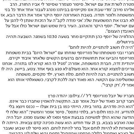
מטרה לשרת את עם ישראל. סיפור מצמרר שסיפר לי אביו החורג, הרב
אליהו מירב: 'מדי שבת אנו מקיימים בביתנו מנהג לעבור אחד אחד כל בני
המשפחה ולומר תודה. בשבת האחרונה יוסף היקר אמר את הדבר הבא, אז
לא הבנו את המשמעות שלו: 'אני מודה לקב"ה על הזכות שנתן לי להגן על
עם ישראל''. יוסף היקר והאהוב. העיר בית שמש ועם ישראל כולו אבל על
האובדן העצום".
ההלוויה של יוסף כהן תתקיים מחר בשעה 10:30 בשמגר. השבעה תהיה
בירושלים.
"היה לו חשוב להתגייס, להיות לוחם"
חברי ובני משפחתו של מוריוסף שוחחו עם "ישראל היום" בבית משפחת
מוריוסף והביעו את תחושותיהם ברגעים הקשים שלאחר איבוד יקירם.
יהודית זדה, חברת המשפחה, אמרה: "מגיל 13 הוא קורא לנו בתורה. אנחנו
צריכים למצוא קורא אחר. הוא מעולם לא פגע באף אחד. צנוע, ביישן. היה לו
חשוב להתגייס, רצה להיות לוחם. מלח הארץ, ילד מקסים, משפחה
שמשלימה עם הקושי. הוא מאוד רצה ללכת לקרבי, כששאלתי אותו הוא
אמר לי, 'רק קרבי'".
חבריו של יובל מוריוסף ז"ל // צילום: יהודה פרץ
חבר קרוב מאוד של יובל, אומר נגב, התקשה להאמין שחברו כבר איננו.
"הוא היה מדהים, בחור ביתי, הייתי כמו בן בית אצלו – נכנס ויוצא בלי
להודיע. זה כמו חלום רע, בלתי נתפס", סיפר אומר והמשיך: "הוא שלח לי
הודעה שהוא הולך למשימה בגבעת אסף ומאז לא שמענו ממנו. יובל היה
שנה וארבע בצבא, בן 21 עוד חודש. הוא עשה מכינה קדם צבאית. הייתה לו
אפשרות לא להיות לוחם אבל בחר להיות לוחם. הוא סיפר לנו שבוע שעבר
על הצבא ואתמול בלילה פרסמו שהמחבל נתפס והוא שלח לנו בקבוצה.