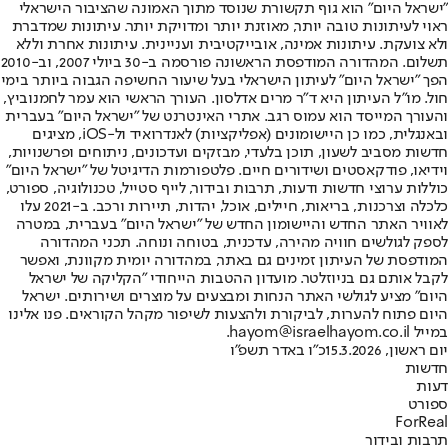
"ישראל היום" הוא גוף תקשורת שנוסד מתוך האמונה שהציבור הישראלי
ראוי לעיתונות טובה יותר, מאוזנת יותר ומדויקת יותר. עיתונות שמדברת
ולא צועקת. עיתונות אמינה, אובייקטיבית ועניינית. עיתונות אחרת וללא
תשלום. המהדורה המודפסת הראשונה פורסמה ב-30 ביולי 2007, וב-2010
הפך "ישראל היום" לעיתון הישראלי בעל שיעור החשיפה הגבוה ביותר בימי
חול. מו"ל העיתון היא ד"ר מרים אדלסון. העורך הראשי הוא עמר לחמנוביץ,
והעורך המייסד הוא עמוס רגב. אתרי האינטרנט של "ישראל היום" בעברית
ובאנגלית, כמו כן היישומונים (אפליקציות) לאנדרואיד ול-iOS, מציגים
חדשות מסביב לשעון, תוכן בלעדי, מבזקים ועדכונים, ניתוחים ופרשנויות,
וידיאו, פודקאסטים ושידורים חיים. פלטפורמות הדיגיטל של "ישראל היום"
כוללות ערוצי חדשות ודעות, תרבות ובידור, לייף סטייל, טכנולוגיה, ספורט,
כלכלה וצרכנות, בריאות, חיילים, אוכל, יהדות, תיירות ורכב. ב-2021 עלו
לאוויר האתר החדש והיישומון החדש של "ישראל היום" בעברית, במטרה
לספק לגולשים חוויה מהירה, עדכנית, בטוחה ונוחה. תכני המהדורה
המודפסת של העיתון זמינים גם באתר, במהדורה יומית מקוונת, ואפשר
לקבל אותם גם בניוזלטר. מועדון ההטבות הייחודי "הקליקה של ישראל
היום" מציע לגולשי האתר הנחות ומבצעים על מוצרים ושירותים. ישראל
היום פתוח להערות, לביקורת ולהצעות לשיפור מקהל הקוראים. פנו אלינו
במייל hayom@israelhayom.co.il.
יום ראשון, 15.3.2026
כ"ו באדר תשפ"ו
חדשות
דעות
ספורט
ForReal
תרבות ובידור