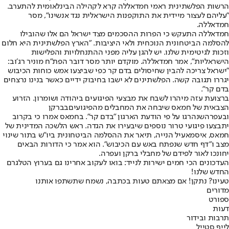
הרשות הפלשתינית ראמי חמדאללה קרא לקהילה הבינלאומית להתערב.
"עליהם לעצור מיידית את התוקפנות הישראלית נגד אנשינו", מסר
חמדאללה.
חמדאללה התעקש כי הפרות ההסכמים מצד ישראל הם אלו שהובילו
להסלמה הביטחונית הנוכחית ולאי היציבות. "הארץ הפלשתינית היא חלום
וזכות לגיטימית שלנו. יש להגן עליה מפני ההתנחלויות והפלישות
הישראליות", אמר חמדאללה. מוקדם יותר מסר דובר הפת״ח מוניר רג׳וב:
״ישראל צריכה להבין שחיסולים בדם קר כפי שביצעו אמש כוחות הכיבוש
יגררו תגובה קשה. הפלשתינים לא ישבו בחיבוק ידיים כאשר בנינו נרצחים
בדם קר״.
ברצועת עזה מיהרו לשבח את מבצעי הפיגועים ביהודה ושומרון. הזרוע
הצבאית של חמאס שיבחה את המחבלים מהפיגועים
בברקן
ובעפרה
שנהרגו על פי הודעת הארגון "בדם קר". בחמאס אמרו כי בקרוב
יתבצעו פיגועי טרור נוספים שיבעירו את הגדה. ראש הלשכה המדינית של
חמאס, איסמאעיל הנייה, תיאר את ההסלמה הביטחונית ביו"ש בתור שינוי
מצב ו"דף חדש שנפתח באש עם הכיבוש". הוא אמר כי הדורות הבאים
יחונכו לאור לפידם של מחבלי ברקן ועפרה.
העדכונים הכי חמים ישירות לנייד: בואו לעקוב אחרינו גם בערוץ הטלגרם
החדש שלנו
!
טעינו? נתקן! אם מצאתם טעות בכתבה, נשמח שתשתפו אותנו
מדורים
ספורט
דעות
תרבות ובידור
לייף סטייל