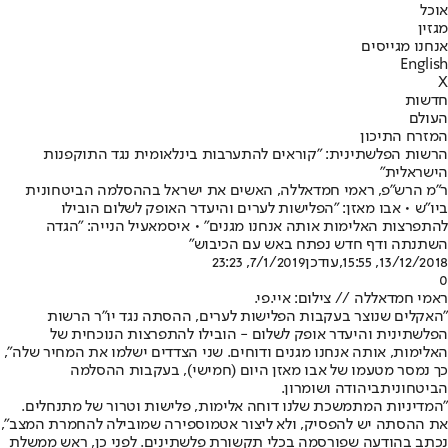
אוכל
מגזין
אנחנו מגייסים
English
X
חדשות
העולם
המזרח התיכון
הרשות הפלשתינית: "קוראים להתערבות בינלאומית נגד התוקפנות
הישראלית"
ר"מ הרש"פ, ראמי חמדאללה, האשים את ישראל בההסלמה הביטחונית
ביו"ש • אבו מאזן: "הפלישות לערים והיעדר האופק לשלום הובילו
להתפרצות האלימות אותה אנחנו מגנים" • איסמאעיל הנייה: "הגדה
השתנתה ודף חדש נפתח באש עם הכיבוש"
13/12/2018, 15:55
,עודכן
7/1/2019, 23:23
0
ראמי חמדאללה // צילום: איי.פי.
"האקלים שנוצר בעקבות הפלישות לערים, ההסתה נגד יו"ר הרשות
הפלשתינית והיעדר אופק לשלום - הובילו להתפרצות הנוכחית של
האלימות, אותה אנחנו מגנים ודוחים. שני הצדדים ישלמו את המחיר שלה",
כך נמסר מטעמו של אבו מאזן היום (חמישי), בעקבות ההסלמה
הביטחונית
ביהודה ושומרון.
"המדיניות המתמשכת שלנו דוחה אלימות, פלישות וטרור של מתנחלים.
את ההסתה יש להפסיק, ולא ליצור אטמוספירה שמובילה להחמרת המצב",
נכתב בהודעה שפורסמה בכלי תקשורת פלשתינים. לפני כן, ראש ממשלת