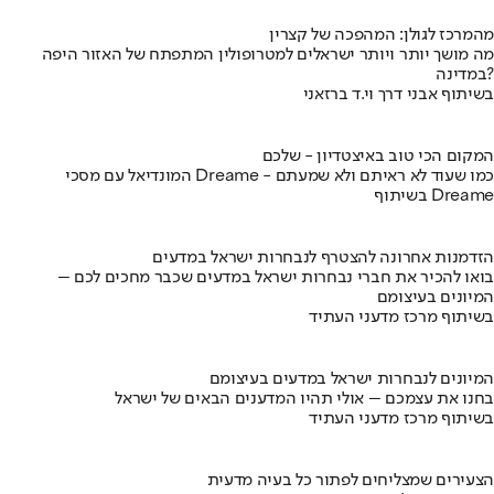
מהמרכז לגולן: המהפכה של קצרין
מה מושך יותר ויותר ישראלים למטרופולין המתפתח של האזור היפה
במדינה?
בשיתוף אבני דרך וי.ד ברזאני
המקום הכי טוב באיצטדיון - שלכם
המונדיאל עם מסכי Dreame - כמו שעוד לא ראיתם ולא שמעתם
בשיתוף Dreame
הזדמנות אחרונה להצטרף לנבחרות ישראל במדעים
בואו להכיר את חברי נבחרות ישראל במדעים שכבר מחכים לכם –
המיונים בעיצומם
בשיתוף מרכז מדעני העתיד
המיונים לנבחרות ישראל במדעים בעיצומם
בחנו את עצמכם – אולי תהיו המדענים הבאים של ישראל
בשיתוף מרכז מדעני העתיד
הצעירים שמצליחים לפתור כל בעיה מדעית