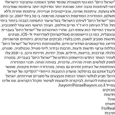
"ישראל היום" הוא גוף תקשורת שנוסד מתוך האמונה שהציבור הישראלי
ראוי לעיתונות טובה יותר, מאוזנת יותר ומדויקת יותר. עיתונות שמדברת
ולא צועקת. עיתונות אמינה, אובייקטיבית ועניינית. עיתונות אחרת וללא
תשלום. המהדורה המודפסת הראשונה פורסמה ב-30 ביולי 2007, וב-2010
הפך "ישראל היום" לעיתון הישראלי בעל שיעור החשיפה הגבוה ביותר בימי
חול. מו"ל העיתון היא ד"ר מרים אדלסון. העורך הראשי הוא עמר לחמנוביץ,
והעורך המייסד הוא עמוס רגב. אתרי האינטרנט של "ישראל היום" בעברית
ובאנגלית, כמו כן היישומונים (אפליקציות) לאנדרואיד ול-iOS, מציגים
חדשות מסביב לשעון, תוכן בלעדי, מבזקים ועדכונים, ניתוחים ופרשנויות,
וידיאו, פודקאסטים ושידורים חיים. פלטפורמות הדיגיטל של "ישראל היום"
כוללות ערוצי חדשות ודעות, תרבות ובידור, לייף סטייל, טכנולוגיה, ספורט,
כלכלה וצרכנות, בריאות, חיילים, אוכל, יהדות, תיירות ורכב. ב-2021 עלו
לאוויר האתר החדש והיישומון החדש של "ישראל היום" בעברית, במטרה
לספק לגולשים חוויה מהירה, עדכנית, בטוחה ונוחה. תכני המהדורה
המודפסת של העיתון זמינים גם באתר, במהדורה יומית מקוונת, ואפשר
לקבל אותם גם בניוזלטר. מועדון ההטבות הייחודי "הקליקה של ישראל
היום" מציע לגולשי האתר הנחות ומבצעים על מוצרים ושירותים. ישראל
היום פתוח להערות, לביקורת ולהצעות לשיפור מקהל הקוראים. פנו אלינו
במייל hayom@israelhayom.co.il.
מבזקים
חדשות
אוכל
תשחץ
ForReal
תרבות