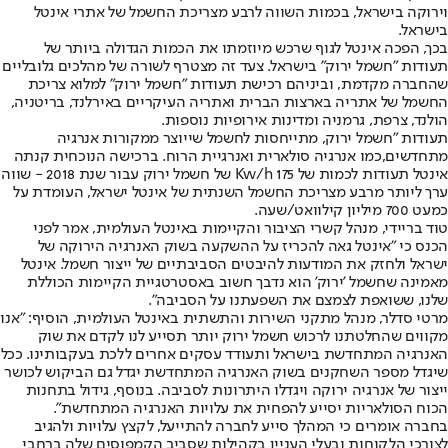
וירוקה בישראל, בכמות השווה לרבע מצריכת החשמל של אתרי אינטל
בישראל.
בכך, הפכה אינטל לגוף שרכש מיוזמתו את הכמות הגדולה ביותר של
תעודות "חשמל ירוק" בישראל. צעד זה מצטרף לשורה של מהלכים גלובליים
שהחברה מקדמת, וביניהם רכישת תעודות "חשמל ירוק" למלוא צריכת
החשמל של אתריה בארצות הברית ואתריה העיקריים באירלנד, בריטניה,
הולנד, צרפת, גרמניה ומדינות אירופיות נוספות.
תעודות "חשמל ירוק, מתייחסות לחשמל שייוצר ממקורות אנרגיה
מתחדשים,כמו אנרגיה סולארית ואנרגיית הרוח. ברכישה הנוכחית קנתה
אינטל תעודות לכמות של 175 Kw/h של חשמל ירוק עבור שנת 2018 - שווה
ערך ליותר מרבע מצריכת החשמל השנתית של אינטל ישראל, העומדת על
כמעט 700 מיליון קילוואט/שעה.
טוד בריידי, מנהל קשרי הציבור והקיימות באינטל העולמית, אמר לפני
הכנס כי "אינטל גאה להכריז על ההשקעה בשוק האנרגיה הירוקה של
ישראל ולחזק את המודעות להיבטים הסביבתיים של ייצור חשמל. אינטל
מאמינה שחשמל 'ירוק' הוא נדבך חשוב באסטרטגיית הקיימות הכוללת
שלנו, ששואפת לצמצם את השפעתנו על הסביבה".
מרטי סדלר, מנהל מתקני השירות והתשתית באינטל העולמית, הוסיף: "אנו
מקווים שהחלטתנו לרכוש חשמל ירוק יותר תסייע לנו לקדם את שוק
האנרגיה המתחדשת בישראל ותעודד עסקים אחרים ללכת בעקבותינו. ככל
שיגדל מספר השחקנים בשוק האנרגיה המתחדשת יגדל גם הביקוש לכושר
ייצור של אנרגיה ירוקה ויגדלו היתרונות לסביבה. בנוסף, גידול בתחנות
הכוח הסולאריות יסייע להפחית את עלויות האנרגיה המתחדשת".
בחברה אומרים כי המהלך סייע לחברה להתייעל, לקצץ עלויות ולהגיב
לצורכי הלקוחות ובעלי העניין בקהילות שסביב הקמפוסים שלה ברחבי