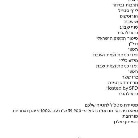
תרבות ובידור
לייף סטייל
הורוסקופ
שישבת
סוף שבוע
כדאי להכיר
סיפור המשק הישראלי
נדל"ן
ראשי
זמני כניסת וצאת השבת
מידע כללי
זמני כניסת וצאת שבת
ראשי
צרו קשר
מדיניות פרטיות
Hosted by SPD
כדאי
להכיר
מסיירת מטכ"ל לחנייה שלכם
סיאט ויונדאי מדוגמות החל מ-39,900 ש״ח עם 100% מימון ואחריות
מורחבת
בשיתוף אלדן