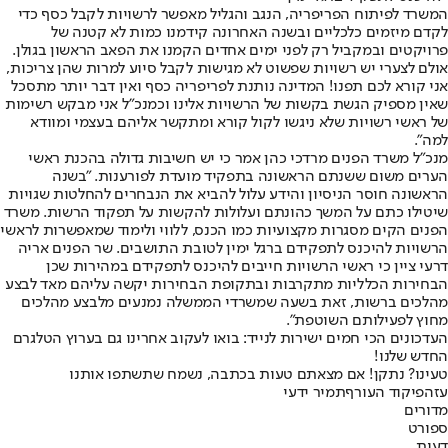
המשרד לפיתוח הפריפריה, הנגב והגליל מאפשר לרשויות לקבל כסף כדי
לקדם מיזמים כלכליים ובשנה האחרונה קידמנו כמות לא קטנה של
פרויקטים ובמקביל רק לפני ימים אחדים הקמנו את הפאב הראשון בגולן.
אולם לצערי יש רשויות שפשוט לא מגישות לקבל סיוע למרות שהן צריכות,
אני קורא לכם תפנו! המדינה נותנת לפריפריה כסף ואין דבר יותר מתסכל
שאין מספיק הגשת בקשות של הרשויות אלינו וכמנכ"ל אני מבקש רשימות
של ראשי רשויות שלא ניגשו לקול קורא ומתקשר אליהם בעצמי ומוודא
למה".
מנכ"ל משרד הפנים מרדכי כהן אמר כי יש חשיבות גדולה בהכנת ראשי
הערים משום ששנתם הראשונה בתפקיד מועדת לפורענות. "בשנה
הראשונה חוסר הניסיון והידע עלול להביא את הנבחרים להחלטות שגויות
שיטילו כתם על המשך כהונתם ועלולות להקשות על תפקוד הרשות. משרד
הפנים הקים מסגרות מקצועיות כמו הכנס, ללווי ולימוד שמאפשרות לראשי
הרשויות להיכנס לתפקידם ברגל ימין לטובת התושבים. שר הפנים אריה
דרעי ציין כי ראשי הרשויות חייבים להיכנס לתפקידם במהירות שכן
הבחירות הכלליות מתקרבות ובתקופת הבחירות יקשה עליהם מאד לבצע
מהלכים ברשות, זאת בשעה שמשרדי הממשלה נמנעים מלבצע מהלכים
מחוץ לפעילותם השוטפת".
העדכונים הכי חמים ישירות לנייד: בואו לעקוב אחרינו גם בערוץ הטלגרם
החדש שלנו
!
טעינו? נתקן! אם מצאתם טעות בכתבה, נשמח שתשתפו אותנו
עזה
פיקוד העורף
תמיר ידעי
מדורים
ספורט
דעות