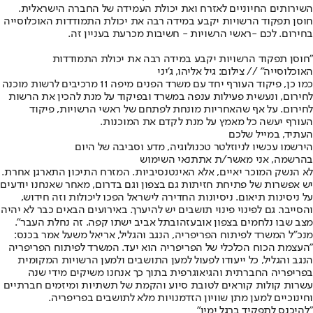
השירותים החיוניים לאזרח ואת יכולת העמידה של החברה הישראלית.
חוסן תפקוד הרשויות יקבע במידה רבה את יכולת התמודדות האוכלוסייה
בחירום. לכם -ראשי הרשויות - חשיבות מכרעת בעניין זה.
"חוסן תפקוד הרשויות יקבע במידה רבה את יכולת התמודדות
האוכלוסייה" // צילום: גיל אליהו, ג'יני
כמו כן, פיקוד העורף יחד עם משרד הפנים מיפה 11 מרכיבים לרשות מוכנה
לחירום, ונעשית פעילות ענפה במשרד ובפיקוד על מנת להכין את הרשות
לחירום. על אף שהאחריות מונחת לפתחם של ראשי הרשויות, פיקוד
העורף יעשה כל מאמץ על מנת לקדם את המוכנות.
העתיד, במייל שלכם
הירשמו עכשיו לניוזלטר טכנולוגיה, מדע וסביבה של היום
בהרשמה, אני מאשר/ת את
תנאי השימוש
לא הנשק המוכר יאיים, אלא האינטנסיביות. המזרח התיכון התארגן אחרת.
יש אפשרות של פתיחת חזיתות גם בצפון וגם בדרום, מאחר שאנחנו יודעים
על ניסינות תיאום. ניסיונות החדירה לישראל הפכו ליכולות וזה חידוש,
והסייבר. גם לפינוי פינוי תושבים יש להיערך. באירועים הבאים כבר לא יהיה
מצב שבו נלחמים בצפון או
בעזה
ובתל אביב ישתו קפה. זה נחלת העבר".
מנכ״ל המשרד לפיתוח הפריפריה, הנגב והגליל, אריאל משעל אמר בכנס:
"העצמת הכוח הכלכלי של הפריפריה הוא יעד. המשרד לפיתוח הפריפריה
הנגב והגליל, כל ייעודו לפעול למען התושבים ולמען הרשויות המקומית
בפריפריה החברתית והגיאוגרפית בתוך כך אנחנו משיקים מידי שנה
עשרות קולות קוראים לטובת סיוע והקמת של תשתיות ומיזמים חברתיים
וחינוכיים למען מתן שוויון הזדמנויות מלא לתושבים בפריפריה.
"להיכנס לתפקיד ברגל ימין"