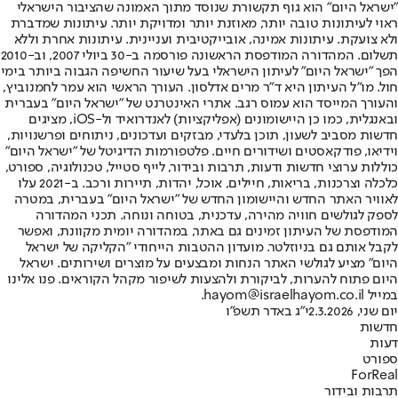
"ישראל היום" הוא גוף תקשורת שנוסד מתוך האמונה שהציבור הישראלי
ראוי לעיתונות טובה יותר, מאוזנת יותר ומדויקת יותר. עיתונות שמדברת
ולא צועקת. עיתונות אמינה, אובייקטיבית ועניינית. עיתונות אחרת וללא
תשלום. המהדורה המודפסת הראשונה פורסמה ב-30 ביולי 2007, וב-2010
הפך "ישראל היום" לעיתון הישראלי בעל שיעור החשיפה הגבוה ביותר בימי
חול. מו"ל העיתון היא ד"ר מרים אדלסון. העורך הראשי הוא עמר לחמנוביץ,
והעורך המייסד הוא עמוס רגב. אתרי האינטרנט של "ישראל היום" בעברית
ובאנגלית, כמו כן היישומונים (אפליקציות) לאנדרואיד ול-iOS, מציגים
חדשות מסביב לשעון, תוכן בלעדי, מבזקים ועדכונים, ניתוחים ופרשנויות,
וידיאו, פודקאסטים ושידורים חיים. פלטפורמות הדיגיטל של "ישראל היום"
כוללות ערוצי חדשות ודעות, תרבות ובידור, לייף סטייל, טכנולוגיה, ספורט,
כלכלה וצרכנות, בריאות, חיילים, אוכל, יהדות, תיירות ורכב. ב-2021 עלו
לאוויר האתר החדש והיישומון החדש של "ישראל היום" בעברית, במטרה
לספק לגולשים חוויה מהירה, עדכנית, בטוחה ונוחה. תכני המהדורה
המודפסת של העיתון זמינים גם באתר, במהדורה יומית מקוונת, ואפשר
לקבל אותם גם בניוזלטר. מועדון ההטבות הייחודי "הקליקה של ישראל
היום" מציע לגולשי האתר הנחות ומבצעים על מוצרים ושירותים. ישראל
היום פתוח להערות, לביקורת ולהצעות לשיפור מקהל הקוראים. פנו אלינו
במייל hayom@israelhayom.co.il.
יום שני, 2.3.2026
י"ג באדר תשפ"ו
חדשות
דעות
ספורט
ForReal
תרבות ובידור