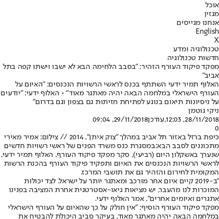
אוכל
מגזין
אנחנו מגייסים
English
X
טכנולוגיה ומדע
חדשות טכנולוגיה
מפקד פיקוד העורף הזהיר: "בסבב הלחימה הבא לא ישבו וישתו קפה בתל
אביב"
האלוף תמיר ידעי השתתף בכנס לראשי הרשויות הנכנסים: "האיום על
העורף הישראלי במלחמה הבאה יהיה מאתגר מאוד" • האלוף ידעי: "יודעים
על ניסיונות תיאום בנוגע לפתיחת חזיתות גם בצפון וגם בדרום"
ניקי גוטמן
28/11/2018, 12:03
,עודכן
29/11/2018, 09:04
0
כיפת ברזל באזור תל אביב במהלך "צוק איתן", 2014 // צילום: אמיר מאירי
מתכוננים לסבב הבא:
במסגרת כנס משרד הפנים של ראשי רשויות חדשים
שנערך באשקלון היום (רביעי), סקר מפקד פיקוד העורף, האלוף תמיר ידעי,
לראשי הרשויות הנכנסים את האיום ותפקיד פיקוד העורף בהכנת הרשות
המקומית לחירום והזהיר גם את תושבי המרכז.
"ב-2019 קיים איום אחר מורכב ומאתגר יותר על ישראל. לצד יכולות
המוכרות לנו מהעבר, יש מציאות גיאו-אסטרטגית אחרת המציבה בפנינו
אתגרים ואיומים אחרים", אמר האלוף ידעי.
מפקד פיקוד העורף הוסיף: "אין חולק על כך שהאיום על העורף הישראלי
במלחמה הבאה יהיה מאתגר מאוד, בעיקר סביב היכולת להבטיח את