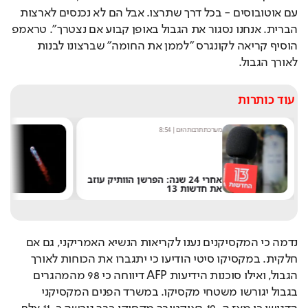
עם אוטובוסים - בכל דרך שתרצו. אבל הם לא נכנסים לארצות 
הברית. אנחנו נסגור את הגבול באופן קבוע אם נצטרך". טראמפ 
הוסיף קריאה לקונגרס "לממן את החומה" שברצונו לבנות 
לאורך הגבול. 
עוד כותרות
מערכת תרבות היום
|
8:54
שחר 
אחרי 24 שנה: הפרשן הוותיק עוזב
את חדשות 13
של 
נדמה כי המקסיקנים נענו לקריאות הנשיא האמריקני, גם אם 
חלקית. במקסיקו סיטי הודיעו כי יתגברו את הכוחות לאורך 
הגבול, ואילו סוכנות הידיעות AFP דיווחה כי 98 מהמהגרים 
בגבול יגורשו משטחי מקסיקו. במשרד הפנים המקסיקני 