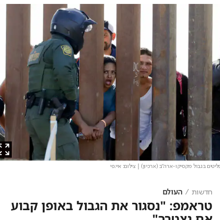
ים בגבול מקסיקו-ארה"ב (ארכיון)
| צילום: איי.פי
חדשות
העולם
טראמפ: "נסגור את הגבול באופן קבוע
אם נצטרך"