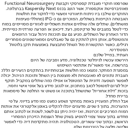
שפרסמו חוקרי מעבדת קספרסקי וקבוצת Functional Neurosurgery
מאוניברסיטת אוקספורד, אשר הוצג בכנס Kaspersky Next בברצלונה.
החוקרים שילבו ביו ניתוח תיאורטי ומעשי כדי לחקור את חולשות
האבטחה הקיימות בשתלים, המוכרים גם כ-IPG (מחוללי פעימות
מושתלים). שתלים אלה שולחים אותות חשמליים לאזורים מסויימים במוח
כדי לטפל במצבים של פרקינסון, רעד, דיכאון או הפרעה טורדנית כפייתית.
הדור האחרון של השתלים, מגיע גם עם תוכנות ניהול עבור הרופאים
והמטופלים, אותן ניתן להתקין גם על טאבלטים וסמארטפונים מסחריים
רגילים, כאשר התקשורת מול השתל מתבצעת באמצעות תקן בלוטות'
הסטנדרטי.
העתיד, במייל שלכם
הירשמו עכשיו לניוזלטר טכנולוגיה, מדע וסביבה של היום
בהרשמה, אני מאשר/ת את
תנאי השימוש
במסגרת המחקר, נמצאו כמו חולשות אבטחתיות בהתקנים הזעירים הללו:
העברת נתונים לא מאובטחת ולא מוצפנת בין השתל ותוכנת הניהול, יכולה
לאפשר השפעה זדונית על המטופל או אפילו כמה שתלים במקביל. תוקף
יכול לגרום למטופל לכאב במתכוון, או לגנוב מידע בעל אופי אישי וחסוי,
בזכות "דלת אחורית" שתושתל בתוכנה או פשוט אי החלפה של סיסמאות
ברירת מחדל.
אבל החלק המעניין באמת במחקר נשמע כמעט כמו מדע בדיוני. על פי
ההערכות, בתוך 5 שנים, מדענים יוכלו להקליט באופן אלקטרוני את אותות
המוח המרכיבים זכרונות, ואז יהיה ניתן גם לשפר, לשנות או לכתוב אותם
מחדש. בתוך עשור צפוי להופיע בשוק שתל העצמת הזיכרון המסחרי
הראשון, ובתוך שני עשורים, הטכנולוגיה תהיה מתקדמת דיה כדי לאפשר
שליטה מלאה על הזכרונות שלנו.