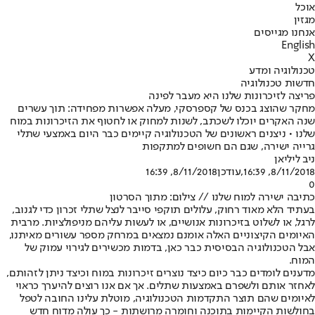
אוכל
מגזין
אנחנו מגייסים
English
X
טכנולוגיה ומדע
חדשות טכנולוגיה
פריצה לזיכרונות שלנו היא מעבר לפינה
מחקר שהוצג בכנס של קספרסקי, מעלה אפשרות מפחידה: תוך עשרים
שנה האקרים יוכלו לשכתב, לשנות למחוק או לחטוף את הזיכרונות במוח
שלנו • ניצנים ראשונים של הטכנולוגיה קיימים כבר היום באמצעי שתלי
גרייה ישירה, שגם הם חשופים למתקפות
ניב ליליאן
8/11/2018, 16:39
,עודכן
8/11/2018, 16:39
0
כתיבה ישירה למוח שלנו // צילום: מתוך הסרטון
בעתיד הלא מאוד רחוק, עלולים תוקפי סייבר לנצל שתלי זכרון כדי לגנוב,
לרגל, או לשלוט בזיכרונות אנושיים, או לעשות עליהם מניפולציות. מרבית
האיומים הקיצוניים האלה אומנם נמצאים במרחק מספר עשורים מאיתנו,
אבל הטכנולוגיה הבסיסית כבר כאן, בדמות מכשירים לגירוי עמוק של
המוח.
מדענים לומדים כבר כיום כיצד נוצרים זיכרונות במוח וכיצד ניתן לזהותם,
לאחזר אותם ולשפרם באמצעות שתלים. אך אם אנו רוצים להיערך כראוי
לאיומים שהם תוצר התקדמות הטכנולוגיה, מוטלת עלינו החובה לטפל
בחולשות הקיימות בתוכנה וחומרה מרושתות - כך עולה מדוח חדש