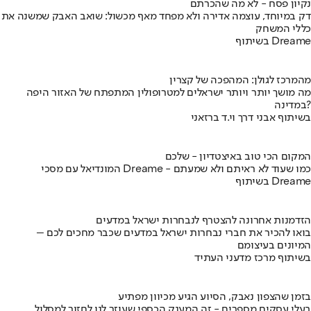
נקיון פסח - לא מה שהכרתם
דק במיוחד, עוצמה אדירה ולא מפחד מאף מכשול: שואב האבק שמשנה את
כללי המשחק
בשיתוף Dreame
מהמרכז לגולן: המהפכה של קצרין
מה מושך יותר ויותר ישראלים למטרופולין המתפתח של האזור היפה
במדינה?
בשיתוף אבני דרך וי.ד ברזאני
המקום הכי טוב באיצטדיון - שלכם
המונדיאל עם מסכי Dreame - כמו שעוד לא ראיתם ולא שמעתם
בשיתוף Dreame
הזדמנות אחרונה להצטרף לנבחרות ישראל במדעים
בואו להכיר את חברי נבחרות ישראל במדעים שכבר מחכים לכם –
המיונים בעיצומם
בשיתוף מרכז מדעני העתיד
בזמן שהצפון נאבק, הסיוע הגיע מכיוון מפתיע
בעלי עסקים מספרים - זה המענק הכספי שעוזר לנו לחזור למסלול