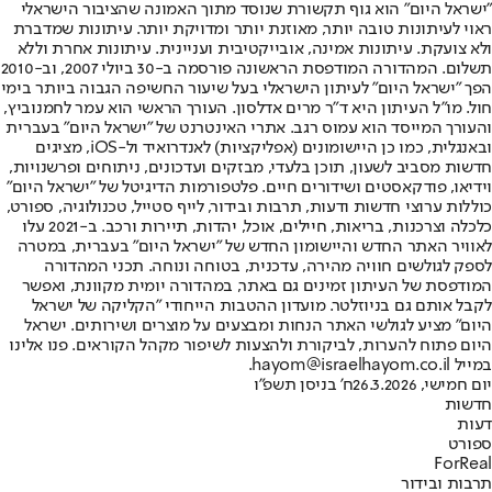
"ישראל היום" הוא גוף תקשורת שנוסד מתוך האמונה שהציבור הישראלי
ראוי לעיתונות טובה יותר, מאוזנת יותר ומדויקת יותר. עיתונות שמדברת
ולא צועקת. עיתונות אמינה, אובייקטיבית ועניינית. עיתונות אחרת וללא
תשלום. המהדורה המודפסת הראשונה פורסמה ב-30 ביולי 2007, וב-2010
הפך "ישראל היום" לעיתון הישראלי בעל שיעור החשיפה הגבוה ביותר בימי
חול. מו"ל העיתון היא ד"ר מרים אדלסון. העורך הראשי הוא עמר לחמנוביץ,
והעורך המייסד הוא עמוס רגב. אתרי האינטרנט של "ישראל היום" בעברית
ובאנגלית, כמו כן היישומונים (אפליקציות) לאנדרואיד ול-iOS, מציגים
חדשות מסביב לשעון, תוכן בלעדי, מבזקים ועדכונים, ניתוחים ופרשנויות,
וידיאו, פודקאסטים ושידורים חיים. פלטפורמות הדיגיטל של "ישראל היום"
כוללות ערוצי חדשות ודעות, תרבות ובידור, לייף סטייל, טכנולוגיה, ספורט,
כלכלה וצרכנות, בריאות, חיילים, אוכל, יהדות, תיירות ורכב. ב-2021 עלו
לאוויר האתר החדש והיישומון החדש של "ישראל היום" בעברית, במטרה
לספק לגולשים חוויה מהירה, עדכנית, בטוחה ונוחה. תכני המהדורה
המודפסת של העיתון זמינים גם באתר, במהדורה יומית מקוונת, ואפשר
לקבל אותם גם בניוזלטר. מועדון ההטבות הייחודי "הקליקה של ישראל
היום" מציע לגולשי האתר הנחות ומבצעים על מוצרים ושירותים. ישראל
היום פתוח להערות, לביקורת ולהצעות לשיפור מקהל הקוראים. פנו אלינו
במייל hayom@israelhayom.co.il.
יום חמישי, 26.3.2026
ח' בניסן תשפ"ו
חדשות
דעות
ספורט
ForReal
תרבות ובידור