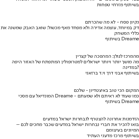
בשיתוף מזרחי טפחות
נקיון פסח - לא מה שהכרתם
דק במיוחד, עוצמה אדירה ולא מפחד מאף מכשול: שואב האבק שמשנה את
כללי המשחק
בשיתוף Dreame
מהמרכז לגולן: המהפכה של קצרין
מה מושך יותר ויותר ישראלים למטרופולין המתפתח של האזור היפה
במדינה?
בשיתוף אבני דרך וי.ד ברזאני
המקום הכי טוב באיצטדיון - שלכם
המונדיאל עם מסכי Dreame - כמו שעוד לא ראיתם ולא שמעתם
בשיתוף Dreame
הזדמנות אחרונה להצטרף לנבחרות ישראל במדעים
בואו להכיר את חברי נבחרות ישראל במדעים שכבר מחכים לכם –
המיונים בעיצומם
בשיתוף מרכז מדעני העתיד