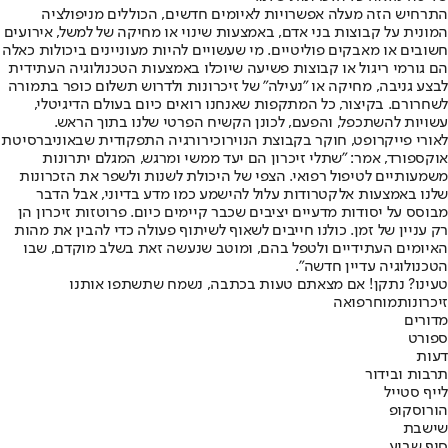
התרחיש הזה מעלה אפשרויות לאיומים חדשים, הכוללים מניפולציה
המונית על קבוצות בני אדם, באמצעות שינוי או מחיקה של למשל, אירועים
חשובים או מאבקים פוליטיים. מי שעשויים להיות מעוניינים ביכולות כאלה
הם גורמי ריגול או קבוצות פשיעה שיוכלו באמצעות הטכנולוגיה העתידית
לבצע גניבה, מחיקה או "נעילה" של זיכרונות ולדרוש תשלום כופר בתמורה
לשחרורם. בקיצור, כל המתקפות שאנחנו רואים כיום בעולם הדיגיטלי,
עשויות להשתכפל, והפעם, לכונן הקשיח הפרטי שלנו בתוך הראש.
לאורי פייקרופט, חוקר בקבוצת הנוירוכירורגיה התפקודית שבאוניברסיטת
אוקספורד, אמר: "שתלי זיכרון הם יעד ממשי ומרגש, המגלם יתרונות
משמעותיים לטיפול רפואי. הצפי של היכולת לשנות ולשפר את הזכרונות
שלנו באמצעות אלקטרודות עלול להישמע כמו מדע בדיוני, אבל הדבר
מבוסס על יסודות מדעיים יציבים שכבר קיימים כיום. פרוטזות זיכרון הן
רק עניין של זמן. כולנו חייבים לשאוף לשיתוף פעולה כדי להבין את מהות
האיומים העתידיים ולטפל בהם, ומוטב שנעשה זאת בשלב מוקדם, שבו
הטכנולוגיה עדיין חדשה".
טעינו? נתקן! אם מצאתם טעות בכתבה, נשמח שתשתפו אותנו
זיכרונות
מוח
רפואה
מדורים
ספורט
דעות
תרבות ובידור
לייף סטייל
הורוסקופ
שישבת
סוף שבוע