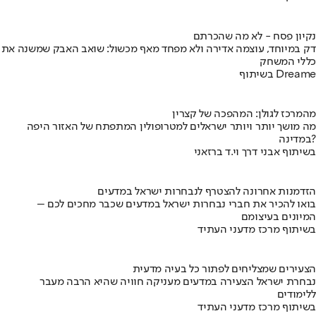
נקיון פסח - לא מה שהכרתם
דק במיוחד, עוצמה אדירה ולא מפחד מאף מכשול: שואב האבק שמשנה את
כללי המשחק
בשיתוף Dreame
מהמרכז לגולן: המהפכה של קצרין
מה מושך יותר ויותר ישראלים למטרופולין המתפתח של האזור היפה
במדינה?
בשיתוף אבני דרך וי.ד ברזאני
הזדמנות אחרונה להצטרף לנבחרות ישראל במדעים
בואו להכיר את חברי נבחרות ישראל במדעים שכבר מחכים לכם –
המיונים בעיצומם
בשיתוף מרכז מדעני העתיד
הצעירים שמצליחים לפתור כל בעיה מדעית
נבחרת ישראל הצעירה במדעים מעניקה חוויה שהיא הרבה מעבר
ללימודים
בשיתוף מרכז מדעני העתיד