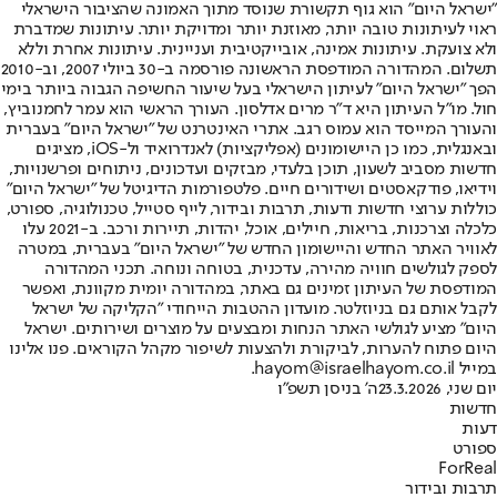
"ישראל היום" הוא גוף תקשורת שנוסד מתוך האמונה שהציבור הישראלי
ראוי לעיתונות טובה יותר, מאוזנת יותר ומדויקת יותר. עיתונות שמדברת
ולא צועקת. עיתונות אמינה, אובייקטיבית ועניינית. עיתונות אחרת וללא
תשלום. המהדורה המודפסת הראשונה פורסמה ב-30 ביולי 2007, וב-2010
הפך "ישראל היום" לעיתון הישראלי בעל שיעור החשיפה הגבוה ביותר בימי
חול. מו"ל העיתון היא ד"ר מרים אדלסון. העורך הראשי הוא עמר לחמנוביץ,
והעורך המייסד הוא עמוס רגב. אתרי האינטרנט של "ישראל היום" בעברית
ובאנגלית, כמו כן היישומונים (אפליקציות) לאנדרואיד ול-iOS, מציגים
חדשות מסביב לשעון, תוכן בלעדי, מבזקים ועדכונים, ניתוחים ופרשנויות,
וידיאו, פודקאסטים ושידורים חיים. פלטפורמות הדיגיטל של "ישראל היום"
כוללות ערוצי חדשות ודעות, תרבות ובידור, לייף סטייל, טכנולוגיה, ספורט,
כלכלה וצרכנות, בריאות, חיילים, אוכל, יהדות, תיירות ורכב. ב-2021 עלו
לאוויר האתר החדש והיישומון החדש של "ישראל היום" בעברית, במטרה
לספק לגולשים חוויה מהירה, עדכנית, בטוחה ונוחה. תכני המהדורה
המודפסת של העיתון זמינים גם באתר, במהדורה יומית מקוונת, ואפשר
לקבל אותם גם בניוזלטר. מועדון ההטבות הייחודי "הקליקה של ישראל
היום" מציע לגולשי האתר הנחות ומבצעים על מוצרים ושירותים. ישראל
היום פתוח להערות, לביקורת ולהצעות לשיפור מקהל הקוראים. פנו אלינו
במייל hayom@israelhayom.co.il.
יום שני, 23.3.2026
ה' בניסן תשפ"ו
חדשות
דעות
ספורט
ForReal
תרבות ובידור