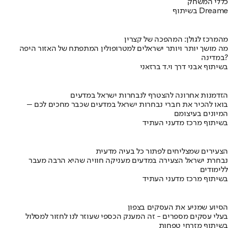
כללי המשחק
בשיתוף Dreame
מהמרכז לגולן: המהפכה של קצרין
מה מושך יותר ויותר ישראלים למטרופולין המתפתח של האזור היפה
במדינה?
בשיתוף אבני דרך וי.ד ברזאני
הזדמנות אחרונה להצטרף לנבחרות ישראל במדעים
בואו להכיר את חברי נבחרות ישראל במדעים שכבר מחכים לכם –
המיונים בעיצומם
בשיתוף מרכז מדעני העתיד
הצעירים שמצליחים לפתור כל בעיה מדעית
נבחרת ישראל הצעירה במדעים מעניקה חוויה שהיא הרבה מעבר
ללימודים
בשיתוף מרכז מדעני העתיד
הסיוע שמניע את העסקים בצפון
בעלי עסקים מספרים - זה המענק הכספי שעוזר לנו לחזור למסלול
בשיתוף מזרחי טפחות