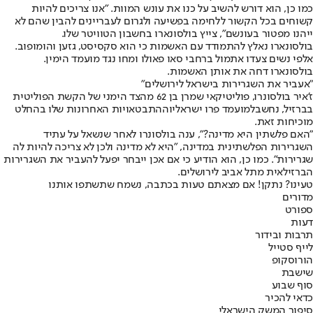
כמו כן, הוא דורש להשיב על כנו את עונש המוות. "אנו צריכים להיות
קשוחים בכל הקשור ללחימה בפשיעה ולגרום לעבריינים להבין שהם לא
ייהנו מפטור בעונשם", צייץ בולסונארו בחשבון הטוויטר שלו.
בולסונארו נאלץ להתמודד עם האשמות כי הוא סקסיסט, גזען והומופוב.
אלפי נשים צעדו אתמול ברחבי סאו פאולו ומחו נגד מועמד הימין.
בולסונארו דחה את אותן האשמות.
"אעביר את השגרירות בישראל לירושלים"
ז'איר בולסונרו, פוליטיקאי שמרן בן 62 מהצד הימני של הקשת הפוליטית
בברזיל, נחשב
למועמד פרו ישראלי
וההתבטאויות האחרונות שלו בהחלט
מוכיחות זאת.
"האם פלשתין היא מדינה?", ענה בולסונרו לאחר שנשאל על עתיד
השגרירות הפלשתינית במדינה, "היא לא מדינה ולכן לא צריכה להיות לה
שגרירות". כמו כן, הוא הודיע כי אם אכן ייבחר יפעל להעביר את השגרירות
הברזילאית מתל אביב לירושלים.
טעינו? נתקן! אם מצאתם טעות בכתבה, נשמח שתשתפו אותנו
מדורים
ספורט
דעות
תרבות ובידור
לייף סטייל
הורוסקופ
שישבת
סוף שבוע
כדאי להכיר
סיפור המשק הישראלי