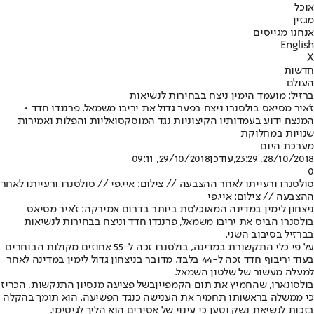
אוכל
מגזין
אנחנו מגייסים
English
X
חדשות
העולם
ברזיל: מועמד הימין ניצח בבחירות לנשיאות
ז'איר מסיאס בולסנרו ניצח בפער גדול את יריבו משמאל, פרננדו חדד •
המנצח ידוע בעמדותיו הקיצוניות נגד המוסקסואליות והפלות ואמירות
שנויות במחלוקת
מערכת היום
28/10/2018, 23:29
,עודכן
29/10/2018, 09:11
0
סולסנרו ורעייתו לאחר ההצבעה // צילום: איי.פי // סולסנרו ורעייתו לאחר
ההצבעה // צילום: איי.פי
ניצחון לימין במדינה המאוכלסת ביותר בדרום אמירקה: ז'איר מסיאס
בולסנרו הביס את יריבו משמאל, פרננדו חדד וניצח בבחירות לנשיאות
בברזיל בסיבוב השני.
על פי כלי התקשורת במדינה, בולסנרו זכה ל-55 אחוזים מקולות הבוחרים
בעוד יריבוף חדד זכה ל-44 בלבד. מדובר בניצחון גדול לימין במדינה לאחר
למעלה מעשור של שלטון השמאל.
בולסונארו, שהחמיץ את תום הקמפיין
בשל פציעה מנסיון התנקשות
, הכריז
כי ממשלה בראשותו תחמיר את הענישה כנגד הפשיעה. הוא תומך בהקלה
בזכות לנשיאת נשק וטען כי עינוי של אסירים הוא הליך לגיטימי.