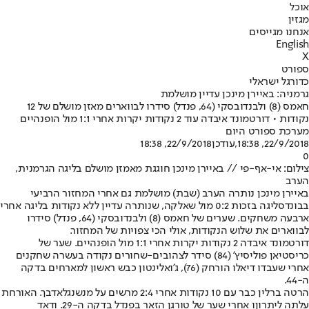
אוכל
מגזין
אנחנו מגייסים
English
X
ספורט
כדורגל ישראלי
גרמניה: באיירן מינכן עדיין מושלמת
חאמס (8) ולבנדובסקי (64, פנדל) סידרו לבווארים מאזן מושלם של 12
נקודות • דורטמונד איבדה עוד 2 נקודות יקרות אחרי 1:1 מול הופנהיים
מערכת ספורט היום
22/9/2018, 18:38
,עודכן
22/9/2018, 18:38
0
צילום: אי-אף-פי // באיירן מינכן חוגגת מאמזן מושלם בליגה הגרמנית,
הערב
באיירן מינכן נותרה הערב (שבת) מושלמת גם אחרי המחזור הרביעי
בבונדסליגה בזכות 0:2 מול שאלקה, שנותרה עדיין ללא נקודות בליגה אחרי
ארבעה משחקים. שערים של חאמס (8) ולבנדובסקי (64, פנדל) סידרו
לבווארים את שלוש הנקודות, אולי הכי צפויות של המחזור.
דורטמונד איבדה 2 נקודות יקרות אחרי 1:1 מול הופנהיים. שער של
כריסטיאן פוליסיץ' (84) סידר לצהובים-שחורים נקודה בעשרה שחקנים
אחרי שעבדו דיאלו הורחק (76), ג'ואלינטון כבש ראשון למארחים בדקה
ה-44.
הרטה ברלין כבר עם 10 נקודות אחרי 2:4 מרשים על מנשנגלאדבך. האורחת
עלתה ליתרוןו אחרי שער של טורגן הזאר בפנדל בדקה ה-29. ודאד