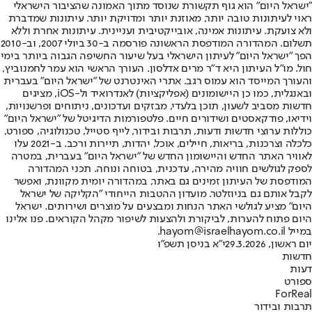
"ישראל היום" הוא גוף תקשורת שנוסד מתוך האמונה שהציבור הישראלי
ראוי לעיתונות טובה יותר, מאוזנת יותר ומדויקת יותר. עיתונות שמדברת
ולא צועקת. עיתונות אמינה, אובייקטיבית ועניינית. עיתונות אחרת וללא
תשלום. המהדורה המודפסת הראשונה פורסמה ב-30 ביולי 2007, וב-2010
הפך "ישראל היום" לעיתון הישראלי בעל שיעור החשיפה הגבוה ביותר בימי
חול. מו"ל העיתון היא ד"ר מרים אדלסון. העורך הראשי הוא עמר לחמנוביץ,
והעורך המייסד הוא עמוס רגב. אתרי האינטרנט של "ישראל היום" בעברית
ובאנגלית, כמו כן היישומונים (אפליקציות) לאנדרואיד ול-iOS, מציגים
חדשות מסביב לשעון, תוכן בלעדי, מבזקים ועדכונים, ניתוחים ופרשנויות,
וידיאו, פודקאסטים ושידורים חיים. פלטפורמות הדיגיטל של "ישראל היום"
כוללות ערוצי חדשות ודעות, תרבות ובידור, לייף סטייל, טכנולוגיה, ספורט,
כלכלה וצרכנות, בריאות, חיילים, אוכל, יהדות, תיירות ורכב. ב-2021 עלו
לאוויר האתר החדש והיישומון החדש של "ישראל היום" בעברית, במטרה
לספק לגולשים חוויה מהירה, עדכנית, בטוחה ונוחה. תכני המהדורה
המודפסת של העיתון זמינים גם באתר, במהדורה יומית מקוונת, ואפשר
לקבל אותם גם בניוזלטר. מועדון ההטבות הייחודי "הקליקה של ישראל
היום" מציע לגולשי האתר הנחות ומבצעים על מוצרים ושירותים. ישראל
היום פתוח להערות, לביקורת ולהצעות לשיפור מקהל הקוראים. פנו אלינו
במייל hayom@israelhayom.co.il.
יום ראשון, 29.3.2026
י"א בניסן תשפ"ו
חדשות
דעות
ספורט
ForReal
תרבות ובידור