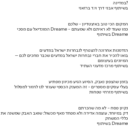
במדינה?
בשיתוף אבני דרך וי.ד ברזאני
המקום הכי טוב באיצטדיון - שלכם
המונדיאל עם מסכי Dreame - כמו שעוד לא ראיתם ולא שמעתם
בשיתוף Dreame
הזדמנות אחרונה להצטרף לנבחרות ישראל במדעים
בואו להכיר את חברי נבחרות ישראל במדעים שכבר מחכים לכם –
המיונים בעיצומם
בשיתוף מרכז מדעני העתיד
בזמן שהצפון נאבק, הסיוע הגיע מכיוון מפתיע
בעלי עסקים מספרים - זה המענק הכספי שעוזר לנו לחזור למסלול
בשיתוף מזרחי טפחות
נקיון פסח - לא מה שהכרתם
דק במיוחד, עוצמה אדירה ולא מפחד מאף מכשול: שואב האבק שמשנה את
כללי המשחק
בשיתוף Dreame