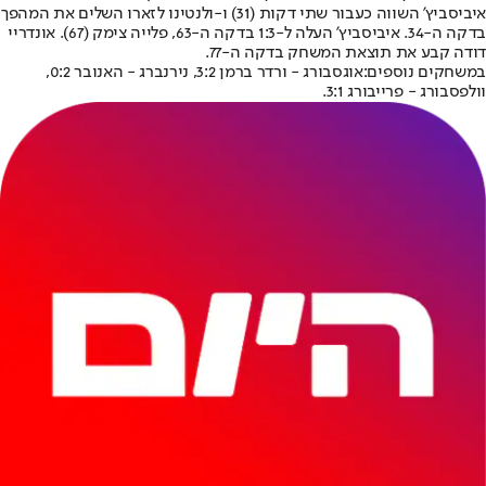
איביסביץ' השווה כעבור שתי דקות (31) ו-ולנטינו לזארו השלים את המהפך
בדקה ה-34. איביסביץ' העלה ל-1:3 בדקה ה-63, פלייה צימק (67). אונדריי
דודה קבע את תוצאת המשחק בדקה ה-77.
במשחקים נוספים:
אוגסבורג - ורדר ברמן 3:2, נירנברג - האנובר 0:2,
וולפסבורג - פרייבורג 3:1.