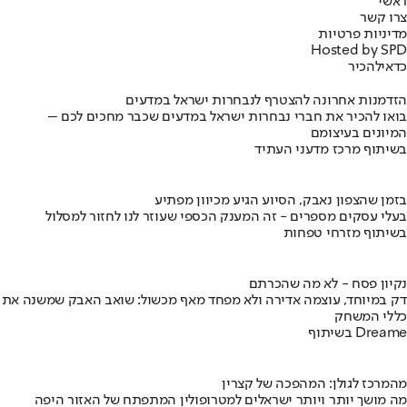
ראשי
צרו קשר
מדיניות פרטיות
Hosted by SPD
כדאי
להכיר
הזדמנות אחרונה להצטרף לנבחרות ישראל במדעים
בואו להכיר את חברי נבחרות ישראל במדעים שכבר מחכים לכם –
המיונים בעיצומם
בשיתוף מרכז מדעני העתיד
בזמן שהצפון נאבק, הסיוע הגיע מכיוון מפתיע
בעלי עסקים מספרים - זה המענק הכספי שעוזר לנו לחזור למסלול
בשיתוף מזרחי טפחות
נקיון פסח - לא מה שהכרתם
דק במיוחד, עוצמה אדירה ולא מפחד מאף מכשול: שואב האבק שמשנה את
כללי המשחק
בשיתוף Dreame
מהמרכז לגולן: המהפכה של קצרין
מה מושך יותר ויותר ישראלים למטרופולין המתפתח של האזור היפה