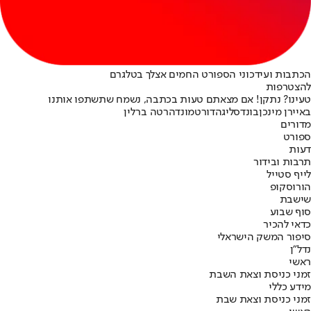
הכתבות ועידכוני הספורט החמים אצלך בטלגרם
להצטרפות
טעינו? נתקן! אם מצאתם טעות בכתבה, נשמח שתשתפו אותנו
באיירן מינכן
בונדסליגה
דורטמונד
הרטה ברלין
מדורים
ספורט
דעות
תרבות ובידור
לייף סטייל
הורוסקופ
שישבת
סוף שבוע
כדאי להכיר
סיפור המשק הישראלי
נדל"ן
ראשי
זמני כניסת וצאת השבת
מידע כללי
זמני כניסת וצאת שבת