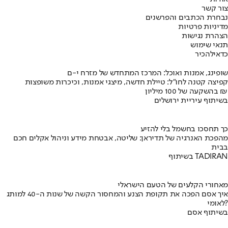
צור קשר
נבחרת הכתבים והפרשנים
מדיניות פרטיות
הצהרת נגישות
תנאי שימוש
כדאי
להכיר
שופינג, אמנות ואוכל: המרכז המתחדש של מזרח י-ם
קפיצה קטנה לחו"ל: טיילת חדשה, מיצגי אמנות, וכיכרות משופצות
בהשקעה של 100 מיליון ₪
בשיתוף עיריית ירושלים
כך תחסכו בחשמל בלי להזיע
מהפכת האנרגיה של תדיראן: שליטה, אבטחת מידע וניהול אקלים חכם
בבית
בשיתוף TADIRAN
מאחורי הקלעים של הטעם הישראלי
איך אסם הפכה את תקופת הצנע והמחסור הקשה של שנות ה-40 למותג
לאומי?
בשיתוף אסם