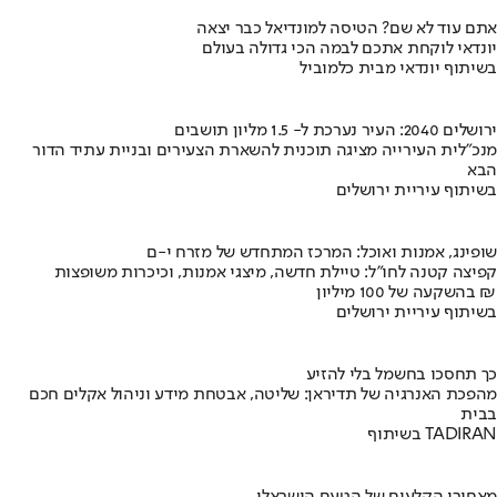
אתם עוד לא שם? הטיסה למונדיאל כבר יצאה
יונדאי לוקחת אתכם לבמה הכי גדולה בעולם
בשיתוף יונדאי מבית כלמוביל
ירושלים 2040: העיר נערכת ל- 1.5 מליון תושבים
מנכ"לית העירייה מציגה תוכנית להשארת הצעירים ובניית עתיד הדור
הבא
בשיתוף עיריית ירושלים
שופינג, אמנות ואוכל: המרכז המתחדש של מזרח י-ם
קפיצה קטנה לחו"ל: טיילת חדשה, מיצגי אמנות, וכיכרות משופצות
בהשקעה של 100 מיליון ₪
בשיתוף עיריית ירושלים
כך תחסכו בחשמל בלי להזיע
מהפכת האנרגיה של תדיראן: שליטה, אבטחת מידע וניהול אקלים חכם
בבית
בשיתוף TADIRAN