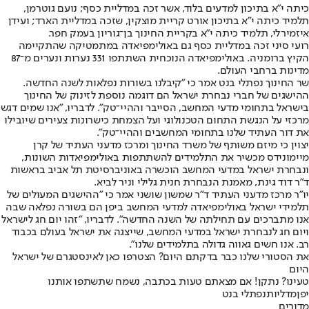
כיתה י"א בתיכון למדעים בלוד, אשר זכה במדליית כסף; נועם גוטרמן,
תלמיד כיתה י"א בתיכון אורט קריית מוצקין, שזכה במדליית הארד; ועידן
איזמירלי, תלמיד כיתה י"א בקריית החינוך בן־גוריון בעמק חפר.
רועי סיני זכה במדליית כסף גם באולימפיאדה במתמטיקה שהתקיימה
הקיץ ברומניה. באולימפיאדה הנוכחית השתתפו 331 נערות ונערים מ־87
מדינות ברחבי העולם.
שר החינוך נפתלי בנט אמר כי "קיבלנו בשורות נפלאות לשנה החדשה.
ההישגים של חברי נבחרת ישראל הם דוגמה נוספת לזינוק של החינוך
בישראל בתחומי מדעי המחשב, הסייבר וההיי־טק". לדבריו, "אנו שמים דגש
מרכזי על הנגשת התחום הטכנולוגי ועל הצמחת כישרונות צעירים שיובילו
את דור העתיד שלנו בתחומי המחשבים וההיי־טק".
יצוין כי מיזם משותף של משרד החינוך ומרכז מדעני העתיד של קרן
מיימונידס מכשיר את התלמידים להשתתפות באולימפיאדות השונות,
ונבחרת ישראל במדעי המחשב הוכשרה באוניברסיטת תל אביב בראשות
ד"ר דוד גינת, מאמנת הנבחרת חנית גלילי וניר לביא.
יו"ר מרכז מדעני העתיד ד"ר שמשון שושני אמר כי "ההישגים המעולים של
תלמידי ישראל באולימפיאדה למדעי המחשב ביפן הם בשורה נפלאה שבה
אנו מתברכים עם תחילתה של השנה החדשה". לדבריו, "זהו יום חג לישראל
ויום חג לנבחרת ישראל במדעי המחשב, שייצגה את ישראל בעולם בכבוד
רב. אנו חשים גאווה גדולה בתלמידים שלנו".
את הסטורי שלנו כבר בדקתם היום? הצטרפו כאן לאינסטגרם של ישראל
היום
טעינו? נתקן! אם מצאתם טעות בכתבה, נשמח שתשתפו אותנו
יפן
מדליות
נפתלי בנט
מדורים