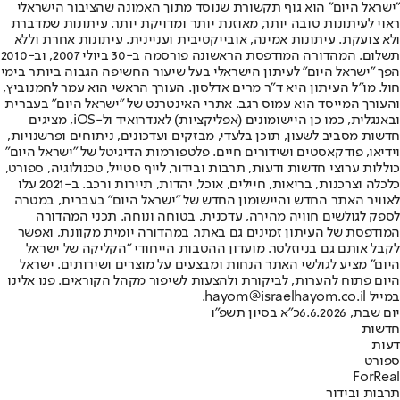
"ישראל היום" הוא גוף תקשורת שנוסד מתוך האמונה שהציבור הישראלי
ראוי לעיתונות טובה יותר, מאוזנת יותר ומדויקת יותר. עיתונות שמדברת
ולא צועקת. עיתונות אמינה, אובייקטיבית ועניינית. עיתונות אחרת וללא
תשלום. המהדורה המודפסת הראשונה פורסמה ב-30 ביולי 2007, וב-2010
הפך "ישראל היום" לעיתון הישראלי בעל שיעור החשיפה הגבוה ביותר בימי
חול. מו"ל העיתון היא ד"ר מרים אדלסון. העורך הראשי הוא עמר לחמנוביץ,
והעורך המייסד הוא עמוס רגב. אתרי האינטרנט של "ישראל היום" בעברית
ובאנגלית, כמו כן היישומונים (אפליקציות) לאנדרואיד ול-iOS, מציגים
חדשות מסביב לשעון, תוכן בלעדי, מבזקים ועדכונים, ניתוחים ופרשנויות,
וידיאו, פודקאסטים ושידורים חיים. פלטפורמות הדיגיטל של "ישראל היום"
כוללות ערוצי חדשות ודעות, תרבות ובידור, לייף סטייל, טכנולוגיה, ספורט,
כלכלה וצרכנות, בריאות, חיילים, אוכל, יהדות, תיירות ורכב. ב-2021 עלו
לאוויר האתר החדש והיישומון החדש של "ישראל היום" בעברית, במטרה
לספק לגולשים חוויה מהירה, עדכנית, בטוחה ונוחה. תכני המהדורה
המודפסת של העיתון זמינים גם באתר, במהדורה יומית מקוונת, ואפשר
לקבל אותם גם בניוזלטר. מועדון ההטבות הייחודי "הקליקה של ישראל
היום" מציע לגולשי האתר הנחות ומבצעים על מוצרים ושירותים. ישראל
היום פתוח להערות, לביקורת ולהצעות לשיפור מקהל הקוראים. פנו אלינו
במייל hayom@israelhayom.co.il.
יום שבת, 6.6.2026
כ"א בסיון תשפ"ו
חדשות
דעות
ספורט
ForReal
תרבות ובידור