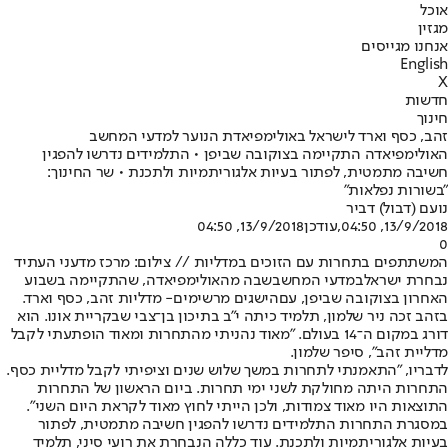
אוכל
מגזין
אנחנו מגייסים
English
X
חדשות
חינוך
זהב, כסף וארד לישראל באולימפיאדת הנוער למדעי המחשב
האולימפיאדה התקיימה בצוקובה שביפן • התלמידים נדרשו להפגין
חשיבה מתמטית, לפתור בעיות אלגוריתמיות ולתכנת • שר החינוך:
"בשורות נפלאות"
נועם (דבול) דביר
13/9/2018, 04:50
,עודכן
13/9/2018, 04:50
0
המשתתפים בתחרות עם הזוכים במדליות // צילום: מרכז מדעני העתיד
נבחרת ישראל
במדעי המחשב
שבה מהאולימפיאדה, שהתקיימה בשבוע
האחרון בצוקובה שביפן, עם
הישגים מרשימים
- מדליות זהב, כסף וארד.
בזהב זכה ניר שלמון, תלמיד כיתה י"ב בתיכון בן־צבי שבקריית אונו. הוא
דורג במקום ה־14 בעולם. "מאוד נהניתי מהתחרות ומאוד הופתעתי לקבל
מדליית זהב", סיפר שלמון.
לדבריו, "התאמנתי לתחרות במשך שלוש שנים וציפיתי לקבל מדליית כסף.
התחרות היתה מחולקת לשני ימי תחרות. ביום הראשון של התחרות
התוצאות היו מאוד צמודות, ולכן הייתי לחוץ מאוד לקראת היום השני".
במסגרת התחרות התלמידים נדרשו להפגין חשיבה מתמטית, לפתור
בעיות אלגוריתמיות ולתכנת. עוד כללה הנבחרת את רועי סיני, תלמיד