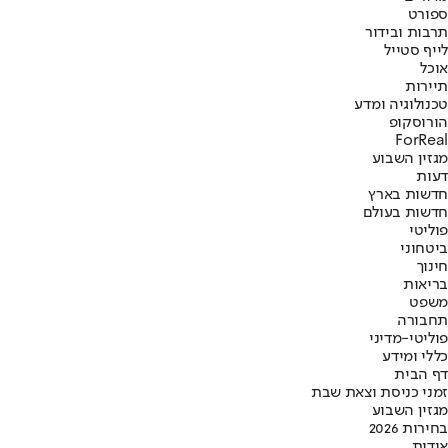
ספורט
תרבות ובידור
לייף סטייל
אוכל
תיירות
טכנולוגיה ומדע
הורוסקופ
ForReal
מגזין השבוע
דעות
חדשות בארץ
חדשות בעולם
פוליטי
ביטחוני
חינוך
בריאות
משפט
תחבורה
פוליטי-מדיני
כללי ומידע
דף הבית
זמני כניסת וצאת שבת
מגזין השבוע
בחירות 2026
אודות