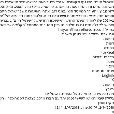
"ישראל היום" הוא גוף תקשורת שנוסד מתוך האמונה שהציבור הישראלי ראוי 
ת
ופרשנויות, וידיאו, פודקאסטים ושידורים חיים. פלטפורמות הדיגיטל של "ישרא
ב-2021 עלו לאוויר האתר החדש והיישומון החדש של "ישראל היום" בע
ואפשר לקבל אותם גם בניוזלטר. מועדון ההטבות הייחודי "הקליקה של ישרא
במייל hayom@israelhayom.co.il.
יום שבת, 28.3.2026
י' בניסן תשפ"ו
חדשות
דעות
ספורט
ForReal
תרבות ובידור
אוכל
מגזין
אנחנו מגייסים
English
X
חדשות
בארץ
מת מפצעיו בן 16 שרכב על אופניים חשמליים
בלילה שבין חמישי לשישי נפגע יחד עם חברו מרכב בצומת לא מרומזר • הנע
ניקי גוטמן
2/9/2018, 10:49
,עודכן
2/9/2018, 12:14
0