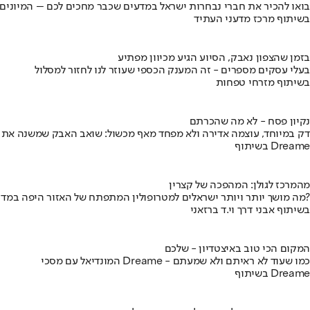
בואו להכיר את חברי נבחרות ישראל במדעים שכבר מחכים לכם – המיונים
בשיתוף מרכז מדעני העתיד
בזמן שהצפון נאבק, הסיוע הגיע מכיוון מפתיע
בעלי עסקים מספרים - זה המענק הכספי שעוזר לנו לחזור למסלול
בשיתוף מזרחי טפחות
נקיון פסח - לא מה שהכרתם
דק במיוחד, עוצמה אדירה ולא מפחד מאף מכשול: שואב האבק שמשנה את
בשיתוף Dreame
מהמרכז לגולן: המהפכה של קצרין
מה מושך יותר ויותר ישראלים למטרופולין המתפתח של האזור היפה במדינה?
בשיתוף אבני דרך וי.ד ברזאני
המקום הכי טוב באיצטדיון - שלכם
המונדיאל עם מסכי Dreame - כמו שעוד לא ראיתם ולא שמעתם
בשיתוף Dreame