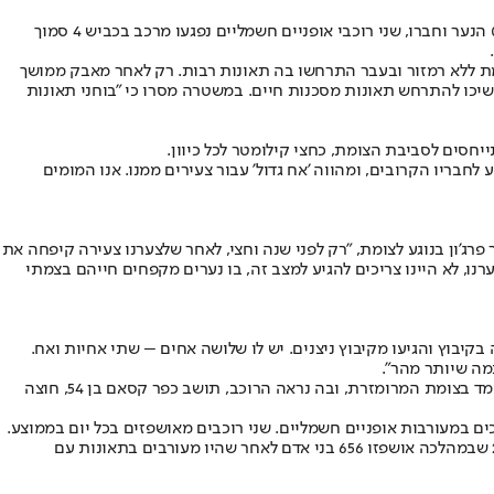
בלילה שבין חמישי לשישי בשעה 00:45 הנער וחברו, שני רוכבי אופניים חשמליים נפגעו מרכב בכביש 4 סמוך
ומת ללא רמזור ובעבר התרחשו בה תאונות רבות. רק לאחר מאבק ממושך
משיכו להתרחש תאונות מסכנות חיים. במשטרה מסרו כי "בוחני תאונות
 לחבריו הקרובים, ומהווה 'אח גדול' עבור צעירים ממנו. אנו המומים
'ון בנוגע לצומת, "רק לפני שנה וחצי, לאחר שלצערנו צעירה קיפחה את
ו, לא היינו צריכים להגיע למצב זה, בו נערים מקפחים חייהם בצמתי
 בקיבוץ והגיעו מקיבוץ ניצנים. יש לו שלושה אחים – שתי אחיות ואח.
מה שיותר מהר".
רק בחודש שעבר רוכב אופניים חשמליים נפצע באורח בינוני מפגיעת אוטובוס בקריית אונו. התאונה הקשה תועדה על ידי מצלמת דשבורד של רכב שעמד בצומת המרומזרת, ובה נראה הרוכב, תושב כפר קסאם בן 54, חוצה
פניים חשמליים נהרגו מתחילת 2018. 697 בני אדם אושפזו בבתי החולים בשנת 2017 בעקבות תאונת דרכים במעורבות אופניים חשמליים. שני רוכבים מאושפזים בכל יום בממוצע.
מהנתונים עולה כי מספר המאושפזים בתאונות אופניים חשמליים ממשיך ועולה מדי שנה, כאשר בשנת 2017 נרשמה עליה של 6% בהשוואה לשנת 2016 שבמהלכה אושפזו 656 בני אדם לאחר שהיו מעורבים בתאונות עם