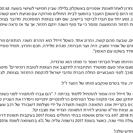
תאונת אופניים באשקלון.
מו היום (ראשון) הועבר בהמשך לבית החולים סורוקה עם פגיעת ראש קשה.
ון, נסע יחד עם חברו לביקור ביישוב, שם חצו בצומת המסוכנת. מדובר בצ
 רמזור. מהמועצה נמסר כי עד סוף השנה יוקם רמזור, אך עד אז נראה שי
רם של אמיר ומעין, היה נער חברותי, מנהיג מלידה, חכם וחרוץ. תמיד מסייע
ודד בשקט עם האסון".
והיותו פעיל חברתי ואמר כי מותו הוא טרגדיה.
עם אחר פעם ממשרד התחבורה לתקצב את הצומת לטובת רמזורים" סיפר פרג
ן'. לפני כשבועיים החלה חברת נתיבי ישראל להקמת הרמזור בצומת. לצערנ
 עוד בטרם שנקבע מותו של הנער ז"ל.
 טל זיידל היה אמור להתחיל ללמוד בכיתה י'. "הם עברו להתגורר לפני כשנה
קן שם. אני מקווה שכל הגורמים הרלוונטיים יתגייסו ויסדרו את העניין כ
ש, וצוות מד"א שהגיע לזירת התאונה הגדיר את מצבו קל.
מנתוני עמותת "אור ירוק" עולה כי 14 רוכבי או
חדש שלנו
!