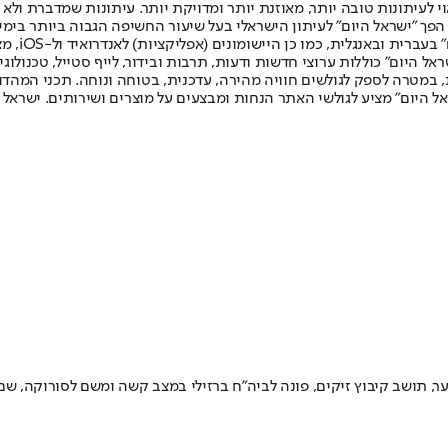
לעיתונות טובה יותר, מאוזנת יותר ומדויקת יותר. עיתונות שמדברת ולא צ
שלום. המהדורה המודפסת הראשונה פורסמה ב-30 ביולי 2007, וב-2010 הפך "ישראל היום" לעיתון הישראלי בעל שי
לחמנוביץ,
ל היום" כוללות ערוצי חדשות ודעות, תרבות ובידור, לייף סטייל, טכנולוגיה
ברית, במטרה לספק לגולשים חוויה מהירה, עדכנית, בטוחה ונוחה. תכני המה
ל היום" מציע לגולשי האתר הנחות ומבצעים על מוצרים ושירותים. ישראל 
ר, תושב קיבוץ זיקים, פונה לביה"ח ברזילי במצב קשה ומשם לסורוקה, שם