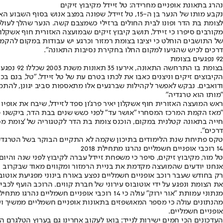
נהרג בתאונת אופניים מחרידה: טל זיידל מקיבוץ זיקים
נקבע מותו של הנער בן ה-15, טל זיידל, שפונה במצב אנוש בסוף השבוע האחרון לאחר
לצומת בת הדר ופונו לבית החולים ברזילי כשמצבם קשה. הנער שהלך לעול
מקורבים סיפרו כי זיידל, תושב קיבוץ זיקים שבמועצה האזורית חוף אשקל
של התושבים הוחלט כי יציבו בצומת רמזור וכרגע יש עבודות במקום להקמת
דרכים לכיש שהגיעו למקום החלו בחקירת נסיבות התאונה".
92 נפגעים בצומת
בצומת בו התרחשה התאונה, אירעו 35 תאונות משנת 2003 שכללו 92 נפגעים, שבעה מהם קשה, והרוג אחד. כשטל זיידל הוא ההרוג השני. הנתונים מתייחסים לסביבת הצומת, כחצי קילומטר לכל כיוון.
הקיבוצים זיקים וניצנים כאבו את לכתו בטרם עת של טל זיידל. "טל, בנם בכו
ודואבים. נבקש לאפשר לקהילות שברגעים אלו מתאספות סביב יגונן, להתמ
"מותו הוא טרגדיה"
ראש המועצה האזורית חוף אשקלון יאיר פרג'ון ספד לזיידל, שיבח את אופיו 
"מאז הקמת המרכז המסחרי "אושר עד" לפני כשש שנים בבת הדר, ביקשנו פ
חייה בתאונה קטלנית במקום, הוכנס צומת בת הדר לקטגוריה של 'צומת מסוכ
דרכים".
טקס פתיחת שנת הלימודים בתיכון שקמה לא התקיים הבוקר בשל הטרגדיה,
14 רוכבי אופניים חשמליים נהרגו מתחילת 2018
טל מור, מקיבוץ זיקים, סיפר כי משפחת זיידל עברה לקיבוץ לפני שנה והיום
אנחנו יודעים שהמועצה מקדמת את בניית הרמזור ומקווים מאוד שבקרוב יות
את הצומת ונפגע על ידי אוטובוס עירוני של חברת קווים. הרוכב הועף לכבי
אופניים חשמליים.
העדכונים הכי חמים ישירות לנייד: בואו לעקוב אחרינו גם בערוץ הטלגרם ה