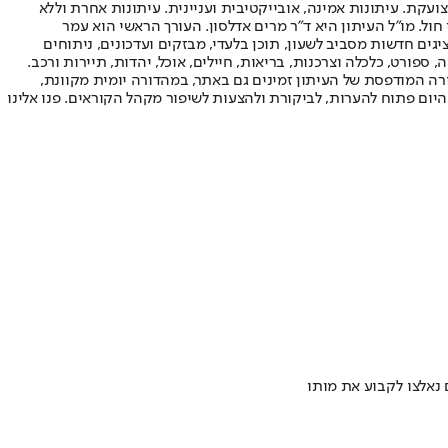
ועקת. עיתונות אמינה, אובייקטיבית ועניינית. עיתונות אחרת וללא
עור החשיפה הגבוה ביותר בימי חול. מו"ל העיתון היא ד"ר מרים אדלסון. העורך הראשי הוא עמר
 והעורך המייסד הוא עמוס רגב. אתרי האינטרנט של "ישראל היום" בעברית ובאנגלית, כמו כן היישומונים (אפליקציות) לאנדרואיד ול-iOS, מציגים חדשות מסביב לשעון, תוכן בלעדי, מבזקים ועדכונים, ניתוחים
, ספורט, כלכלה וצרכנות, בריאות, חיילים, אוכל, יהדות, תיירות ורכב.
דורה המודפסת של העיתון זמינים גם באתר, במהדורה יומית מקוונת,
היום פתוח להערות, לביקורת ולהצעות לשיפור מקהל הקוראים. פנו אלינו
 נאלצו לקבוע את מותו