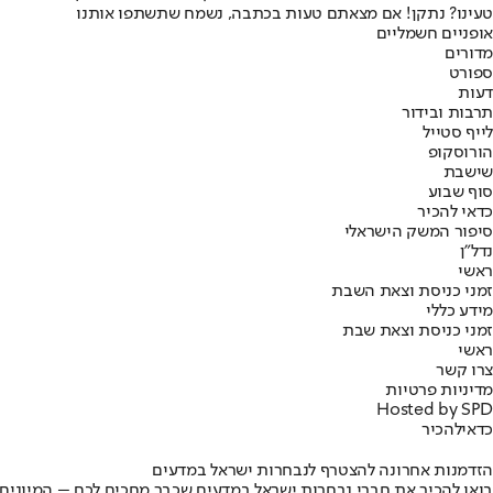
טעינו? נתקן! אם מצאתם טעות בכתבה, נשמח שתשתפו אותנו
אופניים חשמליים
מדורים
ספורט
דעות
תרבות ובידור
לייף סטייל
הורוסקופ
שישבת
סוף שבוע
כדאי להכיר
סיפור המשק הישראלי
נדל"ן
ראשי
זמני כניסת וצאת השבת
מידע כללי
זמני כניסת וצאת שבת
ראשי
צרו קשר
מדיניות פרטיות
Hosted by SPD
כדאי
להכיר
הזדמנות אחרונה להצטרף לנבחרות ישראל במדעים
בואו להכיר את חברי נבחרות ישראל במדעים שכבר מחכים לכם – המיונים