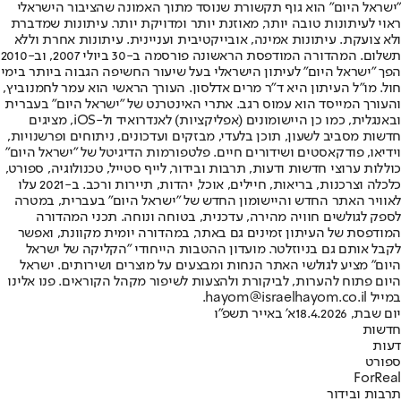
"ישראל היום" הוא גוף תקשורת שנוסד מתוך האמונה שהציבור הישראלי
ראוי לעיתונות טובה יותר, מאוזנת יותר ומדויקת יותר. עיתונות שמדברת
ולא צועקת. עיתונות אמינה, אובייקטיבית ועניינית. עיתונות אחרת וללא
תשלום. המהדורה המודפסת הראשונה פורסמה ב-30 ביולי 2007, וב-2010
הפך "ישראל היום" לעיתון הישראלי בעל שיעור החשיפה הגבוה ביותר בימי
חול. מו"ל העיתון היא ד"ר מרים אדלסון. העורך הראשי הוא עמר לחמנוביץ,
והעורך המייסד הוא עמוס רגב. אתרי האינטרנט של "ישראל היום" בעברית
ובאנגלית, כמו כן היישומונים (אפליקציות) לאנדרואיד ול-iOS, מציגים
חדשות מסביב לשעון, תוכן בלעדי, מבזקים ועדכונים, ניתוחים ופרשנויות,
וידיאו, פודקאסטים ושידורים חיים. פלטפורמות הדיגיטל של "ישראל היום"
כוללות ערוצי חדשות ודעות, תרבות ובידור, לייף סטייל, טכנולוגיה, ספורט,
כלכלה וצרכנות, בריאות, חיילים, אוכל, יהדות, תיירות ורכב. ב-2021 עלו
לאוויר האתר החדש והיישומון החדש של "ישראל היום" בעברית, במטרה
לספק לגולשים חוויה מהירה, עדכנית, בטוחה ונוחה. תכני המהדורה
המודפסת של העיתון זמינים גם באתר, במהדורה יומית מקוונת, ואפשר
לקבל אותם גם בניוזלטר. מועדון ההטבות הייחודי "הקליקה של ישראל
היום" מציע לגולשי האתר הנחות ומבצעים על מוצרים ושירותים. ישראל
היום פתוח להערות, לביקורת ולהצעות לשיפור מקהל הקוראים. פנו אלינו
במייל hayom@israelhayom.co.il.
יום שבת, 18.4.2026
א' באייר תשפ"ו
חדשות
דעות
ספורט
ForReal
תרבות ובידור