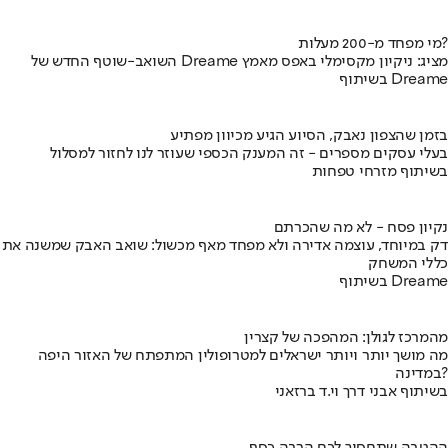
מי מפחד מ-200 מעלות?
השואב-שוטף החדש של Dreame מציג: ניקיון מקסימלי באפס מאמץ
בשיתוף Dreame
בזמן שהצפון נאבק, הסיוע הגיע מכיוון מפתיע
בעלי עסקים מספרים - זה המענק הכספי שעוזר לנו לחזור למסלול
בשיתוף מזרחי טפחות
נקיון פסח - לא מה שהכרתם
דק במיוחד, עוצמה אדירה ולא מפחד מאף מכשול: שואב האבק שמשנה את
כללי המשחק
בשיתוף Dreame
מהמרכז לגולן: המהפכה של קצרין
מה מושך יותר ויותר ישראלים למטרופולין המתפתח של האזור היפה
במדינה?
בשיתוף אבני דרך וי.ד ברזאני