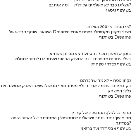
ההטבה שתחסוך לכם הרבה כסף
אצלינו כבר לא משלמים על דלק – ומה איתכם?
בשיתוף ניסאן
מי מפחד מ-200 מעלות?
השואב-שוטף החדש של Dreame מציג: ניקיון מקסימלי באפס מאמץ
בשיתוף Dreame
בזמן שהצפון נאבק, הסיוע הגיע מכיוון מפתיע
בעלי עסקים מספרים - זה המענק הכספי שעוזר לנו לחזור למסלול
בשיתוף מזרחי טפחות
נקיון פסח - לא מה שהכרתם
דק במיוחד, עוצמה אדירה ולא מפחד מאף מכשול: שואב האבק שמשנה את
כללי המשחק
בשיתוף Dreame
מהמרכז לגולן: המהפכה של קצרין
מה מושך יותר ויותר ישראלים למטרופולין המתפתח של האזור היפה
במדינה?
בשיתוף אבני דרך וי.ד ברזאני