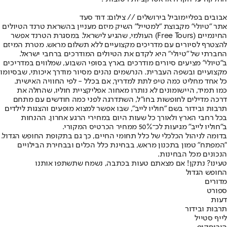
אבובים בפליימוביל בירושלים // צילום: דוד סעד
אתר "טיולי" מקבוצת "למטייל" השיק מיזם מעניין בהשראת טרנד הטיולים
החינמיים (Free Tours) העולמי, שהגיע לישראל. במסגרת הטרנד אפשר
להצטרף לסיורים עם מדריכים מקצועיים ללא תשלום מראש. מטרת המיזם
החברתי של "טיולי" היא לקדם את הטיולים המודרכים ברחבי ישראל.
ב"טיולי" מציעים סיורים מודרכים בארץ בסופי השבוע, שמלווים במדריכים
מקצועיים ובשפה העברית. הנרשמים נהנים מסיור מודרך איכותי, שבסיומו
כל אחד מחליט כמה טיפ לתת למדריך, אם בכלל - לפי החוויה האישית.
כמו תמיד, היישומונים לא נותרו מאחור. אפליקציית חוליו, שהחלה את
דרכה מדילים לחופשות בחו"ל, השתדרגה לפני כמה חודשים עם מתחם
תרבות ובידור בשם "חוליו לייב", שבו אפשר למצוא מופעים והצגות לילדים
בכל רחבי הארץ ולאורך כל שעות היום במחירי הרגע אחרון. ההנחות
ב"חוליו לייב" מגיעות לכ־50% ממחיר הכרטיס המקורי.
בדומה לניהול הכלכלי של כלל תחומי החיים, כך גם בתקופת החופש הגדול.
"המפתח" טמון בתכנון מראש, בבחינת כלל הכלים ובבחירת הבילויים
הנכונים מכל הבחינות.
טעינו? נתקן! אם מצאתם טעות בכתבה, נשמח שתשתפו אותנו
החופש הגדול
מדורים
ספורט
דעות
תרבות ובידור
לייף סטייל