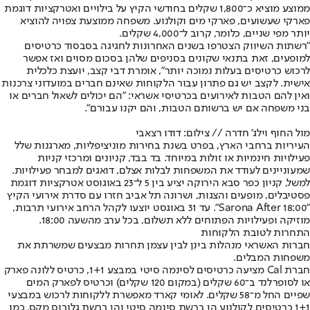
ממוצע מוציא כ־1,800 שקלים בחודשי הקיץ על בילויים ואטרקציות דוגמת
פארקי שעשועים, פארקי מים וקולנוע. משפחה ממוצעת צפויה להוציא
יותר מפי שניים, כלומר, קרוב ל־4,000 שקלים.
"רשתות השיווק הצטרפו בשנים האחרונות לחגיגה בסבסוד כרטיסים
למופעים, זאת בתנאי שקונים בסניפים שלהן בסכום מסוים ואז אפשר
לרכוש כרטיסים בעלות נמוכה יותר", אומרת דבי קצב, יועצת כלכלית
אישית. לקצב יש גם פתרון עבור הלקוחות שאינם חברים במועדוני צרכנות
ואין להם הטבות לאירועים בכרטיסי אשראי: "הם יכולים לשאול חברים או
בני משפחה אם יש ברשותם הטבות, והם יקנו עבורם".
מול החוף וילג' חדרה // צילום: דודו רצאבי
העיריות ברחבי הארץ, בפרט בשנת בחירות מוניציפליות, מארגנות שלל
פעילויות חינמיות או זולות במיוחד. בד בבד, קניונים ומרכזי קניות
שמעוניינים לעודד את המשפחות לבלות אצלם, דואגים למבחר פעילויות.
למשל, קניון כפר סבא הירוקה יציע בין 5 ל־23 באוגוסט אטרקציות דוגמת
פסטיבלים, מופעים והצגות, ושרונה תל אביב חזרו עם סדרת אירועי הקיץ
"Sarona After 18:00". עד 31 באוגסט יוצעו לקהל הרחב אירועי תרבות,
מוזיקה ופעילויות הפתוחים ללא תשלום, בכל ערב מהשעה 18:00.
התחרות לטובת הלקוחות
חברות האשראי מנהלות בינן לבין עצמן תחרות מבצעים שמשרתת את
משפחות המבלים.
חברת Cal מציעה כרטיסים לסינמה סיטי במבצע 1+1, כרטיס ללונה פארק
או לסופרלנד ב־60 שקלים (במקום 120 שקלים) וכרטיס לפארק המים
שפיים החל מ־58 שקלים. לאומי קארד מאפשרת ללקוחות לרכוש במבצעי
1+1 כרטיסים לקולנוע הן ברשת סינמה סיטי והן ברשת גלובוס מקס. כמו