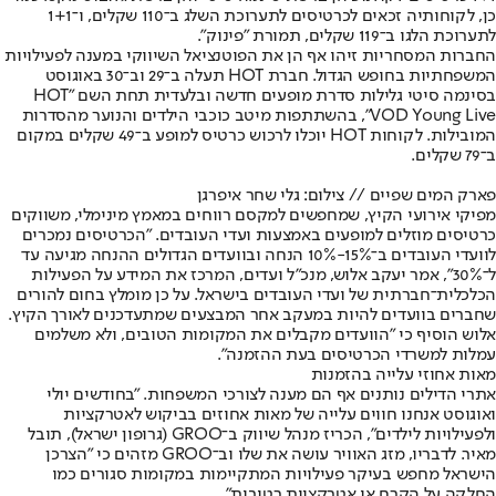
כן, לקוחותיה זכאים לכרטיסים לתערוכת השלג ב־110 שקלים, ו־1+1
לתערוכת הלגו ב־119 שקלים, תמורת "פינוק".
החברות המסחריות זיהו אף הן את הפוטנציאל השיווקי במענה לפעילויות
המשפחתיות בחופש הגדול. חברת HOT תעלה ב־29 וב־30 באוגוסט
בסינמה סיטי גלילות סדרת מופעים חדשה ובלעדית תחת השם "HOT
VOD Young Live", בהשתתפות מיטב כוכבי הילדים והנוער מהסדרות
המובילות. לקוחות HOT יוכלו לרכוש כרטיס למופע ב־49 שקלים במקום
ב־79 שקלים.
פארק המים שפיים // צילום: גלי שחר איפרגן
מפיקי אירועי הקיץ, שמחפשים למקסם רווחים במאמץ מינימלי, משווקים
כרטיסים מוזלים למופעים באמצעות ועדי העובדים. "הכרטיסים נמכרים
לוועדי העובדים ב־15%-10% הנחה ובוועדים הגדולים ההנחה מגיעה עד
ל־30%", אמר יעקב אלוש, מנכ"ל ועדים, המרכז את המידע על הפעילות
הכלכלית־חברתית של ועדי העובדים בישראל. על כן מומלץ בחום להורים
שחברים בוועדים להיות במעקב אחר המבצעים שמתעדכנים לאורך הקיץ.
אלוש הוסיף כי "הוועדים מקבלים את המקומות הטובים, ולא משלמים
עמלות למשרדי הכרטיסים בעת ההזמנה".
מאות אחוזי עלייה בהזמנות
אתרי הדילים נותנים אף הם מענה לצורכי המשפחות. "בחודשים יולי
ואוגוסט אנחנו חווים עלייה של מאות אחוזים בביקוש לאטרקציות
ולפעילויות לילדים", הכריז מנהל שיווק ב־GROO (גרופון ישראל), תובל
מאיר. לדבריו, מזג האוויר עושה את שלו וב־GROO מזהים כי "הצרכן
הישראל מחפש בעיקר פעילויות המתקיימות במקומות סגורים כמו
החלקה על הקרח או אטרקציות רטובות".