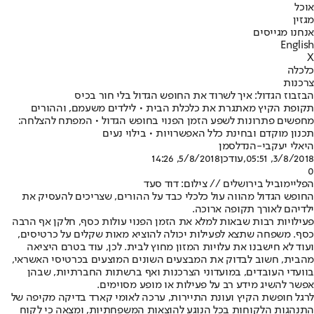
אוכל
מגזין
אנחנו מגייסים
English
X
כלכלה
צרכנות
הבזבוז הגדול: איך לשרוד את החופש הגדול בלי חור בכיס
תקופת הקיץ מאתגרת את כלכלת הבית • לילדים משעמם, וההורים
מחפשים פתרונות לשפע הזמן הפנוי בחופש הגדול • המפתח להצלחה:
תכנון מוקדם ובחינת כלל האפשרויות • בילוי נעים
היאלי יעקבי-הנדלסמן
3/8/2018, 05:51
,עודכן
5/8/2018, 14:26
0
הפליימוביל בירושלים // צילום: דוד סעד
החופש הגדול מהווה עול כלכלי כבד על ההורים, שצריכים להעסיק את
ילדיהם לאורך תקופה ארוכה.
פעילויות רבות שבאות למלא את הזמן הפנוי עולות כסף, חלקן אף הרבה
כסף. משפחה שתצא לפעילות יכולה להוציא מאות שקלים על כרטיסים,
ועוד לא חישבנו את עלויות המזון מחוץ לבית. לכן, עוד בטרם היציאה
מהבית, חשוב לבדוק את המבצעים השונים המוצעים בכרטיסי האשראי,
בוועדי העובדים, במועדוני הצרכנות ואף ברשתות החברתיות, שבהן
אפשר להשיג מידע רב על פעילות או מופע מסוימים.
לרגל חופשת הקיץ ועונת התיירות, ערכה לאומי קארד בדיקה מקיפה של
התנהגות הלקוחות בכל הנוגע להוצאות המשפחתיות, ומצאה כי לקוח