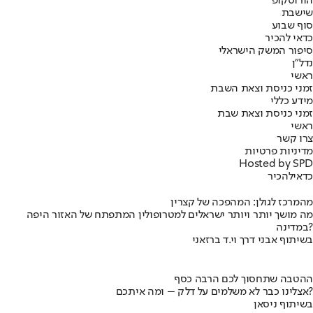
הורוסקופ
שישבת
סוף שבוע
כדאי להכיר
סיפור המשק הישראלי
נדל"ן
ראשי
זמני כניסת וצאת השבת
מידע כללי
זמני כניסת וצאת שבת
ראשי
צרו קשר
מדיניות פרטיות
Hosted by SPD
כדאי
להכיר
מהמרכז לגולן: המהפכה של קצרין
מה מושך יותר ויותר ישראלים למטרופולין המתפתח של האזור היפה
במדינה?
בשיתוף אבני דרך וי.ד ברזאני
ההטבה שתחסוך לכם הרבה כסף
אצלינו כבר לא משלמים על דלק – ומה איתכם?
בשיתוף ניסאן