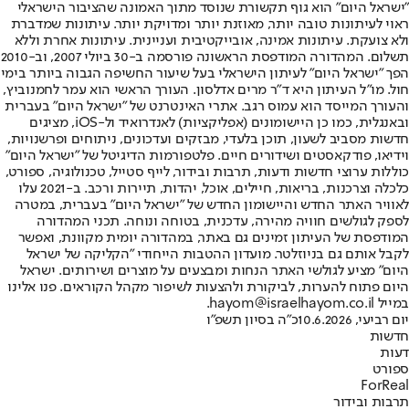
"ישראל היום" הוא גוף תקשורת שנוסד מתוך האמונה שהציבור הישראלי
ראוי לעיתונות טובה יותר, מאוזנת יותר ומדויקת יותר. עיתונות שמדברת
ולא צועקת. עיתונות אמינה, אובייקטיבית ועניינית. עיתונות אחרת וללא
תשלום. המהדורה המודפסת הראשונה פורסמה ב-30 ביולי 2007, וב-2010
הפך "ישראל היום" לעיתון הישראלי בעל שיעור החשיפה הגבוה ביותר בימי
חול. מו"ל העיתון היא ד"ר מרים אדלסון. העורך הראשי הוא עמר לחמנוביץ,
והעורך המייסד הוא עמוס רגב. אתרי האינטרנט של "ישראל היום" בעברית
ובאנגלית, כמו כן היישומונים (אפליקציות) לאנדרואיד ול-iOS, מציגים
חדשות מסביב לשעון, תוכן בלעדי, מבזקים ועדכונים, ניתוחים ופרשנויות,
וידיאו, פודקאסטים ושידורים חיים. פלטפורמות הדיגיטל של "ישראל היום"
כוללות ערוצי חדשות ודעות, תרבות ובידור, לייף סטייל, טכנולוגיה, ספורט,
כלכלה וצרכנות, בריאות, חיילים, אוכל, יהדות, תיירות ורכב. ב-2021 עלו
לאוויר האתר החדש והיישומון החדש של "ישראל היום" בעברית, במטרה
לספק לגולשים חוויה מהירה, עדכנית, בטוחה ונוחה. תכני המהדורה
המודפסת של העיתון זמינים גם באתר, במהדורה יומית מקוונת, ואפשר
לקבל אותם גם בניוזלטר. מועדון ההטבות הייחודי "הקליקה של ישראל
היום" מציע לגולשי האתר הנחות ומבצעים על מוצרים ושירותים. ישראל
היום פתוח להערות, לביקורת ולהצעות לשיפור מקהל הקוראים. פנו אלינו
במייל hayom@israelhayom.co.il.
יום רביעי, 10.6.2026
כ"ה בסיון תשפ"ו
חדשות
דעות
ספורט
ForReal
תרבות ובידור