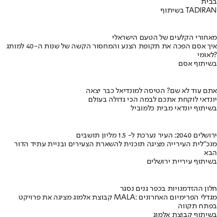
בבית
בשיתוף TADIRAN
מאחורי הקלעים של הטעם הישראלי
איך אסם הפכה את תקופת הצנע והמחסור הקשה של שנות ה-40 למותג
לאומי?
בשיתוף אסם
אתם עוד לא שם? הטיסה למונדיאל כבר יצאה
יונדאי לוקחת אתכם לבמה הכי גדולה בעולם
בשיתוף יונדאי מבית כלמוביל
ירושלים 2040: העיר נערכת ל- 1.5 מליון תושבים
מנכ"לית העירייה מציגה תוכנית להשארת הצעירים ובניית עתיד הדור
הבא
בשיתוף עיריית ירושלים
חלון ההזדמנויות בכפר גנים נסגר
קבוצת אלמוג מציגה את פרויקט MALA: מגדלי הפרימיום האחרונים
בפתח תקווה
בשיתוף קבוצת אלמוג