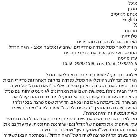
אוכל
מגזין
אנחנו מגייסים
English
X
תרבות
טלוויזיה
האחות הגדולה נפרדה מהדיירים
רווית ליאור מנדל נפרדה מהדיירים, שהביעו אכזבה וכאב • האח הגדול
החדש, רועי עוז, הכיר את הדיירים בבית
ערן סויסה
25/5/2018, 10:16
,עודכן
25/5/2018, 10:16
0
צילום: דרור כץ // אמרה ביי ביי. רווית ליאור מנדל
האחות הגדולה, רווית ליאור מנדל, נפרדה בדקות האחרונות מדיירי הבית
ובכך סיימה את תפקידה באופן סופי בריאליטי "האח הגדול" של רשת.
דיירי הבית ניהלו בשלושת השבועות האחרונים לא מעט שיחות עם מנדל
והיא היתה עבורם הקשר היחיד אל מחוץ לבית. רבים מהם קיבלו את
הבשורה על עזיבתה באכזבה ובכאב. הדיירת שמס פרצה בבכי ולירז
הביעה אכזבה מהמהלך. "זה שינה לי הכל" אמרה לירז. "רציתי העצמה
נשית ועכשיו זה יהיה אחרת".
מיד לאחר הפרידה הציג את עצמו בפני הדיירים האח הגדול הנכנס, רועי
עוז, שיתפוס את מקומה של מנדל וגם יערוך את התוכנית. עוז ערך גם את
העונה הנוכחית של "משחקי השף" שמשודרת ברשת.
מחר בערב תהיה פריצה לשידור של "האח הגדול", ובמהלכה יובאו לשידור