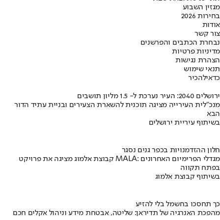
מגזין השבוע
בחירות 2026
אודות
צור קשר
נבחרת הכתבים והפרשנים
מדיניות פרטיות
הצהרת נגישות
תנאי שימוש
כדאי
להכיר
ירושלים 2040: העיר נערכת ל- 1.5 מליון תושבים
מנכ"לית העירייה מציגה תוכנית להשארת הצעירים ובניית עתיד הדור
הבא
בשיתוף עיריית ירושלים
חלון ההזדמנויות בכפר גנים נסגר
קבוצת אלמוג מציגה את פרויקט MALA: מגדלי הפרימיום האחרונים
בפתח תקווה
בשיתוף קבוצת אלמוג
כך תחסכו בחשמל בלי להזיע
מהפכת האנרגיה של תדיראן: שליטה, אבטחת מידע וניהול אקלים חכם