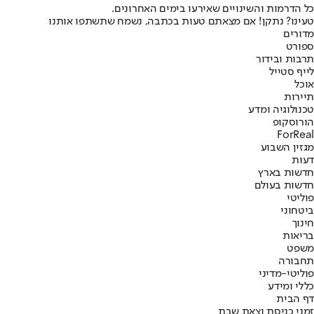
כל הדרמות והשינויים שאירעו בימים האחרונים.
טעינו? נתקן! אם מצאתם טעות בכתבה, נשמח שתשתפו אותנו
מדורים
ספורט
תרבות ובידור
לייף סטייל
אוכל
תיירות
טכנולוגיה ומדע
הורוסקופ
ForReal
מגזין השבוע
דעות
חדשות בארץ
חדשות בעולם
פוליטי
ביטחוני
חינוך
בריאות
משפט
תחבורה
פוליטי-מדיני
כללי ומידע
דף הבית
זמני כניסת וצאת שבת