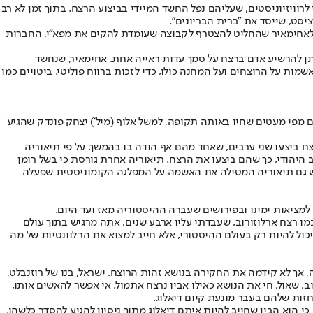
וויזיוניסטים, שעליהם נפל החשד המיידי בביצוע הרצח. בתוך זמן לא רב
יסט, שייסד את "ברית הבריונים".
פר לאחימאיר שהחליט להצטרף לקבוצה שעומדת להקים את מפא"י, החברות
יתן להרשיע אדם ברצח על סמך עדות ראייה אחת. אחימאיר, שנחשד
 על הרוצחים ועל המחנה כולו, כדי לזכות ברווח פוליטי. ביטויים כמו
ם מפי מעטים שחיו באותה תקופה, למשל אלוף (מיל') יצחק פונדק שהגיע
רצח ביצעו שני ערבים, שאחד מהם אף הודה בו בהמשך. על פי תיאוריה
 היהודי, כך שהם ביצעו את הרצח. תיאוריה אחרת גורסת כי בשל רומן
 ויש גם תיאוריה המטילה את האשמה על המפלגה הקומוניסטית שפעלה
למציאות ימינו ובפירושים שעברה ההיסטוריה מאז ועד היום.
 כמו רצח ארלוזורוב, שעבדתי עליו ארבע שנים, אתה מרגיש בתוך עולם
ל להיות רק בעולם ההיסטורי, אלא חייב למצוא את הרלוונטיות של מה
 ורוזנבלט מאשמה, אך לא קידמה את החקירה בנושא זהות הרוצח. ישראל, בנו של רוזנבלט,
ב, שאול, חי את הנושא כאילו אביו נרצח אתמול. אי אפשר להאשים אותו,
זות שלהם בעבר מונעת קיום דיאלוג.
י הוא הבין שחייב להיות איתם דיאלוג מתוך ניסיון להגיע להסדר כלשהו.