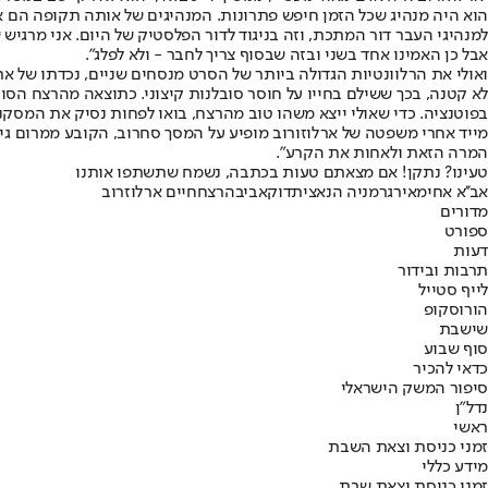
הוא היה מנהיג שכל הזמן חיפש פתרונות. המנהיגים של אותה תקופה הם אנשי
למנהיגי העבר דור המתכת, וזה בניגוד לדור הפלסטיק של היום. אני מרגיש
אבל כן האמינו אחד בשני ובזה שבסוף צריך לחבר - ולא לפלג".
ואולי את הרלוונטיות הגדולה ביותר של הסרט מנסחים שניים, נכדתו של אר
לא קטנה, בכך ששילם בחייו על חוסר סובלנות קיצוני. כתוצאה מהרצח הסוב
בפוטנציה. כדי שאולי ייצא משהו טוב מהרצח, בואו לפחות נסיק את המסקנו
מייד אחרי משפטה של ארלוזורוב מופיע על המסך סחרוב, הקובע ממרום גילו 
המרה הזאת ולאחות את הקרע".
טעינו? נתקן! אם מצאתם טעות בכתבה, נשמח שתשתפו אותנו
אב''א אחימאיר
גרמניה הנאצית
דוקאביב
הרצח
חיים ארלוזרוב
מדורים
ספורט
דעות
תרבות ובידור
לייף סטייל
הורוסקופ
שישבת
סוף שבוע
כדאי להכיר
סיפור המשק הישראלי
נדל"ן
ראשי
זמני כניסת וצאת השבת
מידע כללי
זמני כניסת וצאת שבת