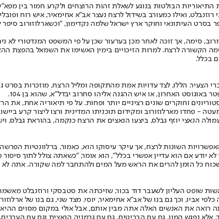
יאוריות הבולטות בנוגע לשאלת זהות הרוצחים ולקרע חמור בין מפא"י לר
זנבלט, ואילו כמעורב בשידול לרצח נעצר אב"א אחימאיר, איש רוח ופובליצ
ספר בסרט העיתונאי וחוקר ארץ ישראל שלמה נקדימון, "וכשארלוזורוב סי
רוב, סימה, אך זוכה לאחר מכן בערעור שכן על פי המשפט המנדטורי לא נ
 הקשורה לרצח. למרות הזיכויים בימין האשימו את השמאל בהפצת ההאשמות
 בכלל.
רי הצעיר. הללו, לצד עדויות אמת מהתקופה ומליל הרצח, מוזכרות בסרט ג
אוגוסט האחרון, או איש ההגנה אליהו סחרוב יבדל"א, שהוא בן 104.
טוריונים וחוקרים שונים רציניים יותר ופחות. על פי תיאוריה אחת, את ה
ה - פחדו מארלוזורוב ומקידום תוכניתו המדינית ורצו ליצור קרע ביישוב
עמולה הנאצי יוזף גבלס, ביצעו הנאצים את הרצח כנקמה, בהוראת גבלס,
פשרויות השונות לרצח, אך עיקר עיסוקו הוא, כאמור, ברלוונטיות הפרשה 
 לא יודע אם הוא עדיין אפשרי בכלל", הוא אומר, "כשאתה צולל לתוך סיפור
כוח כל הזמן להרים את הראש מעל המים ולהתחבר למה שקורה. אתה לא יכו
ב־1982 הקים בגין את ועדת בכור, בראשות שופט העליון לשעבר דוד בכור, שזיכתה את סטבסקי
 אביו, וכך גם בנו של אב"א אחימאיר, יוסי. מצד שני, גם בנו של ארלוזורו
אתה רואה את האנשים האלה אתה מבין אותם, אבל אולי במקום מסוים ההיאח
 אלא נפגש המון, גם עם הבריטים, גם עם גרמניה הנאצית וגם עם הערבים, כ