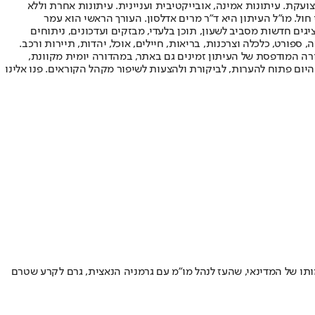
ועקת. עיתונות אמינה, אובייקטיבית ועניינית. עיתונות אחרת וללא
עור החשיפה הגבוה ביותר בימי חול. מו"ל העיתון היא ד"ר מרים אדלסון. העורך הראשי הוא עמר
 והעורך המייסד הוא עמוס רגב. אתרי האינטרנט של "ישראל היום" בעברית ובאנגלית, כמו כן היישומונים (אפליקציות) לאנדרואיד ול-iOS, מציגים חדשות מסביב לשעון, תוכן בלעדי, מבזקים ועדכונים, ניתוחים
, ספורט, כלכלה וצרכנות, בריאות, חיילים, אוכל, יהדות, תיירות ורכב.
דורה המודפסת של העיתון זמינים גם באתר, במהדורה יומית מקוונת,
היום פתוח להערות, לביקורת ולהצעות לשיפור מקהל הקוראים. פנו אלינו
מותו של המדינאי, שהעז לנהל מו"מ עם גרמניה הנאצית, גרם לקרע שטרם