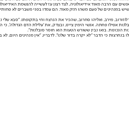
ם עם הרבה מאוד אידיאולוגיה, לצד רצון עז לעשייה להגשמת האידיאולוגיה
 שיש במנהיגים של פעם משהו חזק מאוד. הם עמדו בפני משברים לא פחותים 
לוזורוב, מירב, ואליהו סחרוב, שהכיר את הנרצח וחי בתקופתו. "סבא שלי 
לנות אפילו פחתה. אנשי הימין ציינו, ובצדק, את 'עלילת הדם הגדולה', 
ת הנכונות. בואו נבין ששורש הטעות הוא חוסר סובלנות".
בנחרצות כי הדבר "לא יקרה בדור שלנו". לדבריו, "אין מנהיגים היום, לא 