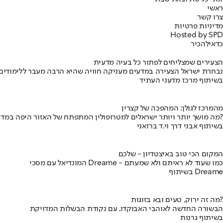
ראשי
צרו קשר
מדיניות פרטיות
Hosted by SPD
כדאי
להכיר
הצעירים שמצליחים לפתור כל בעיה מדעית
נבחרת ישראל הצעירה במדעים מעניקה חוויה שהיא הרבה מעבר ללימודים
בשיתוף מרכז מדעני העתיד
מהמרכז לגולן: המהפכה של קצרין
מה מושך יותר ויותר ישראלים למטרופולין המתפתח של האזור היפה במדינה?
בשיתוף אבני דרך וי.ד ברזאני
המקום הכי טוב באיצטדיון - שלכם
המונדיאל עם מסכי Dreame - כמו שעוד לא ראיתם ולא שמעתם
בשיתוף Dreame
מה זה ירוק, טעים ובא בזוגות?
הבשורה החדשה לאוהבי האבוקדו, עם נקודת הבשלות המדויקת
בשיתוף גרנות