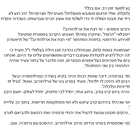
ע למשך זמן רב, אם בכלל
בעברית קלוקלת, אולי תרגום משובש מאנגלית? מערבית? מגרמנית? זהו רגע לא
ריד את מבטו ושולח יד כדי לשלוף את שעון הכיס שברשותו, כשכדור אקדח
ייסבלאי "הרצח", שיוקרן במהלך השבוע הקרוב במסגרת פסטיבל
 (לכך גם יש להוסיף פרשנות מרעננת אחרת לאירוע הדרמטי, בדמות המחזמר "מי רצח את ארלוזורוב?" של תיאטרון
וייסבלאי, יוצר הסרטים "מדינה ביום אחד" על מאחורי הקלעים של יום הכרזת העצמאות, ו"הטקס", שליווה את ההכנות לטקס הדלקת המשואות ביום העצמאות בשנת 2012, שבמהלכן נהרגה סגן הילה בצלאלי ז"ל, מעיד כי
ה יכול להגיע לנקודות שעיצבו דברים שמשפיעים עלינו עד היום, ואנחנו
בים על מנהיגים כעל אנשים מבוגרים, ופה מדובר על בחור צעיר שהיה
 התהומי בין שני המחנות".
יל, דוקטור לכלכלה שלמד בגרמניה, דיבר שפות רבות והיה בקיא בשירה ובפילוסופיה ובעל
יכולות ניתוח מבריקות. "אמא שלו, סבתא שלי, סיפרה לי שכבר בגיל 7 כתב שירה והעסיק את מוחו הצעיר בשאלות הקשורות לתפיסות עולם. במובנים רבים לא היתה לו ילדות", מעיד בסרט בנו של ארלוזורוב, שאול. "בגיל 19
יניות וכלכלה".
היה ביום קיץ צורב, ברגע אחד, יחדל לבי מדפוק, יחדל לעולם. יושם הקץ
טי שניהלו ביניהם קרב עיקש ולא חף ממתקפות חריפות. בתוך כך, עליית
.
והקים מנגנון שנועד להציל את יהודי גרמניה ואת רכושם ולהביאם לארץ
 כפי שמספרת בסרט נכדתו, מירב ארלוזורוב. ההסכם עם גרמניה, אגב,