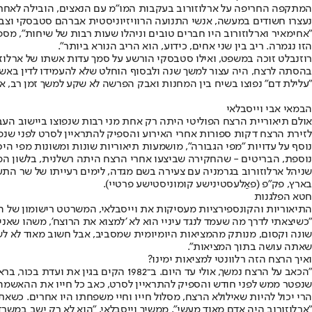
המתקפה החריפה על ארלוזורוב בעקבות המו"מ עם הנאצים, הובילה לאחת הת
נעצרו חשודים במעשה, אנשי התנועה הרוויזיוניסטית אברהם סטבסקי וצבי רו
"אחימאיר וארלוזורוב היו חברים טובים וניהלו שעות רבות של שיחות", מ
הזו נגמרה. ריב בין שני אחים, כידוע, הוא הריב הנורא ביותר".
רוזנבלט זוכה במשפט, ואילו סטבסקי הורשע על סמך עדות אשתו של ארלוזו
בהסתה לרצח, היה עצור למשך שנה ולבסוף הוחלט שלא להעמידו לדין באשמה
"עלילת דם" נפוצו בשיח בין המחנות ואבק הפרשה לא שקע למשך זמן רב, אם
הבמאי אבי וייסבלאי
אולם תיאוריית הרצח הפוליטי היתה רק אחת מני רבות שנפוצו ביישוב העב
לזירת הרצח דקות ספורות אחרי האירוע והספיק להתראיין לסרט לפני שנפטר ב
נוסף על עדויות "מפי הגבורה", מושמעות תיאוריות שונות ומשונות מפי היס
נוספת, הבריטים - שהחקירה שביצעו אחרי הרצח היתה רשלנית, בלשון המעט
שניהל ארלוזורוב בגרמניה עם צעירה בשם מגדה, לימים רעייתו של שר הת
בארץ, פק"פ (פאַלעסטינישע קומוניסטישע פרטיי).
חטא הפלגנות
התיאוריות והקונספירציות מעסיקות את וייסבלאי, המשרטט רישומון של הא
"כשיצאתי לדרך מה שעמד לנגד עיניי הוא לא 'למצוא את הרוצח', משהו שאני
שונה וקסום, מנותק מהמציאות היומיומית שמסביב, אבל חשוב מאוד לא לש
שאתה עושה בתוך המציאות".
ואיך הרצח הזה רלוונטי למציאות ימינו?
"הכאב על הרצח נמשך, אולי עד היום. 
שנפטר ממש לפני חודש והספיק להתראיין לסרט, כאב כל חייו את ההאשמה כלפי
הרי יכול להיות שאילולא הרצח, מסלול חייו וחיי משפחתו היו אחרים. כש
"ארלוזורוב היה אדם מאוד מעשי", ממשיך וייסבלאי, "הוא לא רק ישב במשרד,