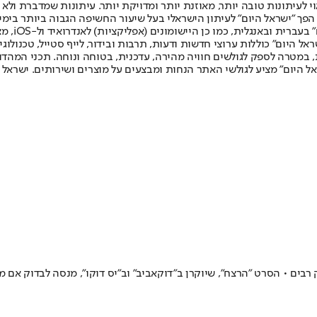
לעיתונות טובה יותר, מאוזנת יותר ומדויקת יותר. עיתונות שמדברת ולא צ
שלום. המהדורה המודפסת הראשונה פורסמה ב-30 ביולי 2007, וב-2010 הפך "ישראל היום" לעיתון הישראלי בעל שי
לחמנוביץ,
ל היום" כוללות ערוצי חדשות ודעות, תרבות ובידור, לייף סטייל, טכנולוגיה
ברית, במטרה לספק לגולשים חוויה מהירה, עדכנית, בטוחה ונוחה. תכני המה
ל היום" מציע לגולשי האתר הנחות ומבצעים על מוצרים ושירותים. ישראל 
 רבים • הסרט "הרצח", שיוקרן ב"דוקאביב" וב"יס דוקו", מנסה לבדוק אם 