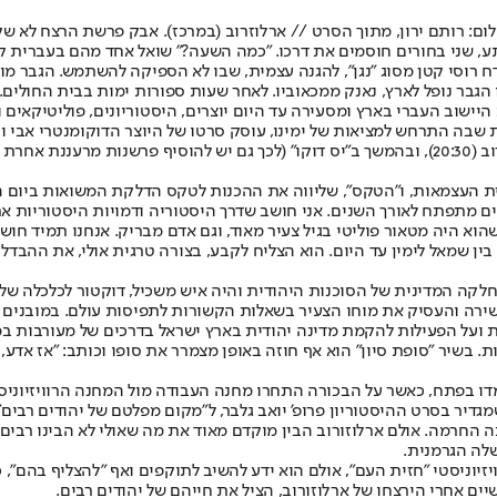
ום: רותם ירון, מתוך הסרט // ארלוזרוב (במרכז). אבק פרשת הרצח לא שק
שוך של תל אביב. לפתע, שני בחורים חוסמים את דרכו. "כמה השעה?" שואל אחד מהם 
ח רוסי קטן מסוג "נגן", להגנה עצמית, שבו לא הספיקה להשתמש. הגבר מו
הגבר נופל לארץ, נאנק ממכאוביו. לאחר שעות ספורות ימות בבית החולים.
שבה התרחש למציאות של ימינו, עוסק סרטו של היוצר הדוקומנטרי אבי ו
"דוקאביב" בסינמטק תל אביב ובהקרנה חינמית בכיכר ביאליק ברביעי הקרוב (20:30), ובהמשך ב"יס דוקו"
יים מתפתח לאורך השנים. אני חושב שדרך היסטוריה ודמויות היסטוריות את
הוא היה מטאור פוליטי בגיל צעיר מאוד, וגם אדם מבריק. אנחנו תמיד חוש
 בין שמאל לימין עד היום. הוא הצליח לקבע, בצורה טרגית אולי, את ההבדל
ואר 1899 ועלה לארץ ב־1924. הוא כיהן כראש המחלקה המדינית של הסוכנות היהודית והיה איש משכ
ועל הפעילות להקמת מדינה יהודית בארץ ישראל בדרכים של מעורבות במד
. בשיר "סופת סיון" הוא אף חוזה באופן מצמרר את סופו וכותב: "אז אדע, ו
 עמדו בפתח, כאשר על הבכורה התחרו מחנה העבודה מול המחנה הרוויזיוניס
גדיר בסרט ההיסטוריון פרופ' יואב גלבר, ל"מקום מפלטם של יהודים רבים"
 החרמה. אולם ארלוזורוב הבין מוקדם מאוד את מה שאולי לא הבינו רבים, 
שלה הגרמנית.
יזיוניסטי "חזית העם", אולם הוא ידע להשיב לתוקפים ואף "להצליף בהם",