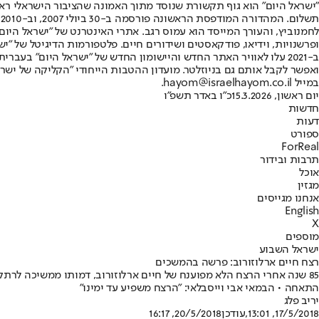
"ישראל היום" הוא גוף תקשורת שנוסד מתוך האמונה שהציבור הישראלי ראוי 
ת
ופרשנויות, וידיאו, פודקאסטים ושידורים חיים. פלטפורמות הדיגיטל של "ישרא
ב-2021 עלו לאוויר האתר החדש והיישומון החדש של "ישראל היום" בע
ואפשר לקבל אותם גם בניוזלטר. מועדון ההטבות הייחודי "הקליקה של ישרא
במייל hayom@israelhayom.co.il.
יום ראשון, 15.3.2026
כ"ו באדר תשפ"ו
חדשות
דעות
ספורט
ForReal
תרבות ובידור
אוכל
מגזין
אנחנו מגייסים
English
X
מוספים
ישראל השבוע
רצח חיים ארלוזורוב: פרשה בהמשכים
85 שנה אחרי הרצח הלא מפוענח של חיים ארלוזורוב, דמותו ממשיכה לרתק
התאחה • הבמאי אבי וייסבלאי: "הרצח משפיע עד ימינו"
יריב פלג
17/5/2018, 13:01
,עודכן
20/5/2018, 16:17