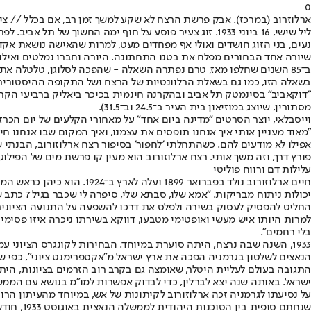
0
ארלוזרוב (במרכז). אבק פרשת הרצח לא שקע למשך זמן רב, אם בכלל // ציל
ליל שישי, 16 ביוני 1933. זוג צעיר פוסע על חוף ימה הח
נעים, בני הזוג חושדים ואולי אף מפחדים מעט, למרות שהאישה נושאת אקד
שיורה אחד הבחורים מפלח את בטנו התחתונה. היורה וחברו נמלטים ואילו 
ב־85 השנים שחלפו מאז, טרם נפתרה השאלה - שהפכה לסלוגן, טלטלה את היישוב העברי בארץ ומסעירה עד היום יוצרים, היסטוריונים, פוליטיקאים ורבים נוספים - מי רצח את ארלוזורוב?
בשאלה הזו, כמו גם בשאלת הרלוונטיות של הרצח ושל התקופה ההיסטורית 
מסתורין, שיוצג במוזיאון בית העיר ב־24.5 וב־31.5).
"מאוד מעניין אותי איך אנחנו תופסים את עצמנו, ואיך המקום שבו אנחנו ח
אפילו לא מודעים להם. כשהתחלתי 'לחפור' בסיפור רצח ארלוזורוב, הבנתי ש
פורץ דרך, וזה משך אותי. רצח ארלוזורוב הוא מעין קו פרשת מים של הפילוג
עלילות דם ורווח פוליטי
חיים ארלוזורוב נולד בפבר
החליט להפסיק לעסוק בשירה ולפלס את דרכו להשפעה על התנועה הציונית 
למרות היותו איש מעשי ואופטימי מטבעו, דווקא בשירתו ניכרה איזו פסימיות
בלי רחמים".
1933, השנה שבה נרצח, היתה סוערת במיוחד. הבחירות לקונגרס הציוני
הנאצים לשלטון בגרמניה הפכה את ארץ ישראל מ"אקספרימנט ציוני", כפי שמ
התגובה בעולם לעליית היטלר, שאומצה גם בקרב רוב הזרמים בציונות, היתה
ישראל. באותה שנה יצא לברלין, כדי לבדוק אפשרות למו"מ בנושא עם הממ
על נסיעתו לגרמניה זכה ארלוזורוב לקיתונות של אש, במיוחד מהעיתון הרוו
שנחתם סופית בין הסוכנות היהודית לממשלה הנאצית באוגוסט 1933, חודשיים אחרי הירצחו של ארלוזורוב, הציל את חייהם של יהודים רבים.