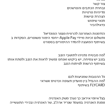
צור קשר
נבחרת הכתבים והפרשנים
מדיניות פרטיות
הצהרת נגישות
תנאי שימוש
כדאי
להכיר
הזדמנות האחרונה להרוויח מגמר המונדיאל
יחסי הימור משופרים, הפקדות ב-Apple Pay ותשלום זכיות מיידי
בשיתוף המועצה להסדר ההימורים בספורט
מה מבטיח נתניהו לתושבי הנגב?
בנגב יש צמיחה, יש ביקוש ואנחנו נמשיך לראות את הנגב ולפתח אותו
בשיתוף הרשות לפיתוח הנגב
כל ההטבות שמגיעות לכם
מה ההבדל בין מועדון תעופה וכרטיס אשראי?
בשיתוף FLYCARD
בצל איומי איראן: כך נערך משק האנרגיה
פסגת האנרגיה במעמד שגריר ארה"ב, שר האנרגיה ובכירי התעשייה