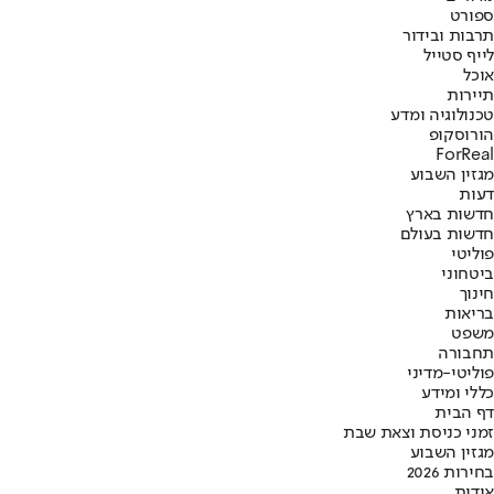
ספורט
תרבות ובידור
לייף סטייל
אוכל
תיירות
טכנולוגיה ומדע
הורוסקופ
ForReal
מגזין השבוע
דעות
חדשות בארץ
חדשות בעולם
פוליטי
ביטחוני
חינוך
בריאות
משפט
תחבורה
פוליטי-מדיני
כללי ומידע
דף הבית
זמני כניסת וצאת שבת
מגזין השבוע
בחירות 2026
אודות