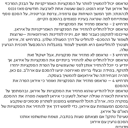
טראמפ יכול להמשיך לוותר על הסנקציות האמריקניות על הבנק המרכזי
של איראן ועל יצוא הנפט, כשם שעשה אחת לארבעה חודשים מאז נכנס
לכהונתו; תוך המשך השיחות עם גרמניה, צרפת ובריטניה, על הסכם נוסף
שמתייחס למה שנראה בעיניו כפגמים בהסכם הקיים.
תרחיש 2 - טראמפ מחזיר את הסנקציות
טראמפ יכול להחליט להחזיר את הסנקציות האמריקניות על איראן,
שייכנסו לתוקפן כעבור 180 יום, ויניח למדינות האירופאיות –
שרוצות
לשמור על ההסכם
- להחליט על דרך הפעולה שלהן. בתרחיש זה, איראן
תצטרך להחליט
אם היא תמשיך לעמוד במגבלות ההסכם
על תוכנית הגרעין
שלה.
תרחיש 3 - טראמפ לא מחזיר את סנקציות, אבל ישקול זאת
טראמפ יכול להחליט שלא להחזיר בינתיים את הסנקציות על איראן, אך
יודיע כי יוכל להחזיר אותן לפני שהעונשים על הפרת הסנקציות יחזרו
לתוקף, במידה ובעלי בריתו מאירופה יגיעו להסכם עם ארה"ב. גם כאן,
תהיה זו
בחירתה של איראן
אם להמשיך בעסקה.
תרחיש 4 – טראמפ מחזיר את הסנקציות ואומר כי איראן הפרה את
ההסכם
טראמפ יכול להודיע ​​שהוא מחזיר את הסנקציות על איראן, ובהסתמך על
הראיות לכאורה שגילה ישראל, לטעון כי איראן למעשה מפרה את ההסכם.
במקרה כזה, ארה"ב תוכל להשתמש במנגנון לפתרון סכסוכים שנקבע
בהסכם המעצמות עם איראן, כדי לחפש דרך איך להחזיר את הסנקציות של
האו"ם על איראן.
טעינו? נתקן! אם מצאתם טעות בכתבה, נשמח שתשתפו אותנו
הסכם גרעין עם איראן
מדורים