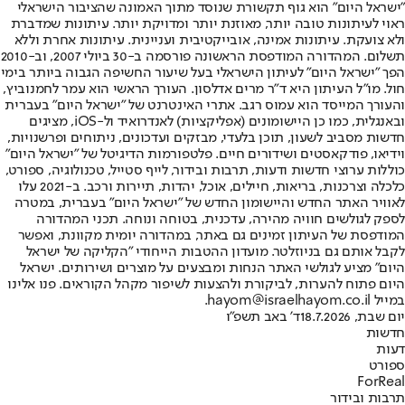
"ישראל היום" הוא גוף תקשורת שנוסד מתוך האמונה שהציבור הישראלי
ראוי לעיתונות טובה יותר, מאוזנת יותר ומדויקת יותר. עיתונות שמדברת
ולא צועקת. עיתונות אמינה, אובייקטיבית ועניינית. עיתונות אחרת וללא
תשלום. המהדורה המודפסת הראשונה פורסמה ב-30 ביולי 2007, וב-2010
הפך "ישראל היום" לעיתון הישראלי בעל שיעור החשיפה הגבוה ביותר בימי
חול. מו"ל העיתון היא ד"ר מרים אדלסון. העורך הראשי הוא עמר לחמנוביץ,
והעורך המייסד הוא עמוס רגב. אתרי האינטרנט של "ישראל היום" בעברית
ובאנגלית, כמו כן היישומונים (אפליקציות) לאנדרואיד ול-iOS, מציגים
חדשות מסביב לשעון, תוכן בלעדי, מבזקים ועדכונים, ניתוחים ופרשנויות,
וידיאו, פודקאסטים ושידורים חיים. פלטפורמות הדיגיטל של "ישראל היום"
כוללות ערוצי חדשות ודעות, תרבות ובידור, לייף סטייל, טכנולוגיה, ספורט,
כלכלה וצרכנות, בריאות, חיילים, אוכל, יהדות, תיירות ורכב. ב-2021 עלו
לאוויר האתר החדש והיישומון החדש של "ישראל היום" בעברית, במטרה
לספק לגולשים חוויה מהירה, עדכנית, בטוחה ונוחה. תכני המהדורה
המודפסת של העיתון זמינים גם באתר, במהדורה יומית מקוונת, ואפשר
לקבל אותם גם בניוזלטר. מועדון ההטבות הייחודי "הקליקה של ישראל
היום" מציע לגולשי האתר הנחות ומבצעים על מוצרים ושירותים. ישראל
היום פתוח להערות, לביקורת ולהצעות לשיפור מקהל הקוראים. פנו אלינו
במייל hayom@israelhayom.co.il.
יום שבת, 18.7.2026
ד' באב תשפ"ו
חדשות
דעות
ספורט
ForReal
תרבות ובידור