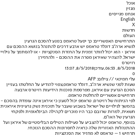
אוכל
מגזין
אנחנו מגייסים
English
X
חדשות
העולם
התרחישים האפשריים: כך יפעל טראמפ בנוגע להסכם הגרעין
לנשיא ארה"ב דונלד טראמפ יש ארבע דרכים להתנהל בנושא ההסכם עם
איראן • הוא יכול לוותר זמנית על החזרת הסנקציות • או להסתמך על גילויי
ישראל, להצהיר שאיראן מפרה את ההסכם - ולהחזירן
רויטרס
8/5/2018, 06:53
,עודכן
8/5/2018, 13:07
0
עלי חמינאי // צילום: AFP
שעות לפני שנשיא ארה"ב, דונלד טראמפ,
צפוי להודיע על החלטתו בעניין
הסכם הגרעין עם איראן
, מפרסמת סוכנות הידיעות רויטרס ארבעה
תרחישים אפשריים להחלטת טראמפ.
לפי הניתוח של רויטרס, טראמפ יכול לטעון כי איראן אינה עומדת בהסכם -
בהמשך לגילויים של ישראל בשבוע שעבר על תוכנית נשק גרעינית איראנית
חשאית, למרות שרובם כבר היו מוכרים לקהילה הבינלאומית ולפקחי
הגרעין של האו"ם.
בנוסף, טראמפ יכול להצביע על פעילות הטילים הבליסטיים של איראן ועל
ההתנהלות האזורית שלה כראיה לחסרונות ההסכם הנוכחי.
תרחיש 1 – טראמפ לא מחזיר את הסנקציות