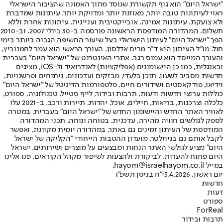
"ישראל היום" הוא גוף תקשורת שנוסד מתוך האמונה שהציבור הישראלי
ראוי לעיתונות טובה יותר, מאוזנת יותר ומדויקת יותר. עיתונות שמדברת
ולא צועקת. עיתונות אמינה, אובייקטיבית ועניינית. עיתונות אחרת וללא
תשלום. המהדורה המודפסת הראשונה פורסמה ב-30 ביולי 2007, וב-2010
הפך "ישראל היום" לעיתון הישראלי בעל שיעור החשיפה הגבוה ביותר בימי
חול. מו"ל העיתון היא ד"ר מרים אדלסון. העורך הראשי הוא עמר לחמנוביץ,
והעורך המייסד הוא עמוס רגב. אתרי האינטרנט של "ישראל היום" בעברית
ובאנגלית, כמו כן היישומונים (אפליקציות) לאנדרואיד ול-iOS, מציגים
חדשות מסביב לשעון, תוכן בלעדי, מבזקים ועדכונים, ניתוחים ופרשנויות,
וידיאו, פודקאסטים ושידורים חיים. פלטפורמות הדיגיטל של "ישראל היום"
כוללות ערוצי חדשות ודעות, תרבות ובידור, לייף סטייל, טכנולוגיה, ספורט,
כלכלה וצרכנות, בריאות, חיילים, אוכל, יהדות, תיירות ורכב. ב-2021 עלו
לאוויר האתר החדש והיישומון החדש של "ישראל היום" בעברית, במטרה
לספק לגולשים חוויה מהירה, עדכנית, בטוחה ונוחה. תכני המהדורה
המודפסת של העיתון זמינים גם באתר, במהדורה יומית מקוונת, ואפשר
לקבל אותם גם בניוזלטר. מועדון ההטבות הייחודי "הקליקה של ישראל
היום" מציע לגולשי האתר הנחות ומבצעים על מוצרים ושירותים. ישראל
היום פתוח להערות, לביקורת ולהצעות לשיפור מקהל הקוראים. פנו אלינו
במייל hayom@israelhayom.co.il.
יום ראשון, 5.4.2026
י"ח בניסן תשפ"ו
חדשות
דעות
ספורט
ForReal
תרבות ובידור