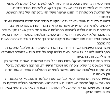
אשר פסקה כי היות ובפסק הדין ניתך לפני למעלה מ-12 שנים לא נמצא
קצה ראיה למיקום הגדר והשער ולכן הבקשה להקמת הגדר נדחית.
על החלטת המפקחת זו הוגש ערעור אשר הגיע לפתחו של בית המשפט
המחוזי.
לטענת הדיירים אשר ערערו על אי הקמת הגדר נוצר הלכה למעשה מעגל
קסמים ללא מוצא. הדיירים אשר פרקו את הגדר הודו שעשו כן אך כב’
הנפקחת ביטלה הלכה למעשה בהחלטתה את פסק הדין אשר ניתן על ידה
זה מכבר על אף שפסק הדין לא קוים ככתבו וכלשונו. בנוסף, קיימות בתיק
ראיות המציינות מפורשות את מיקום הגדר כך הקמת הגדר יכלה להיעשות
זה מכבר.
מנגד טענו השכנים אשר הורידו את הגדר כי פסק דינה של כב’ המפקחת
הפך לסופי לפני כ-13 שנים. כעת כל שנקבע על ידה הינו שבהעדר ראיות לא
ניתן לקבל את התביעה.
שתי סוגיות כבדות משקל עמדו בפני כב’ בית המשפט: האחת, הקשר בין
צדק ומשפט כך שלא יצא “חוטא נשכר” והשנייה, החובה המוטלת על כל
העוסקים במלאכת השיפוט באשר למימוש ההחלטות אשר יוצאות תחת
ידן האמונה.
באשר לסוגיה הראשונה פסק כב’ השופט המלומד גונטובניק כי במסגרת
הפעלת שיקול הדעת השיפוטי חשוב להימנע מהתוצאה הבלתי צודקת כי
יצא חוטא נשכר קרי מי שקיבל לידו פסק דין במרמה לא יכול שימש בעיקרון
של סופיות הדיון.