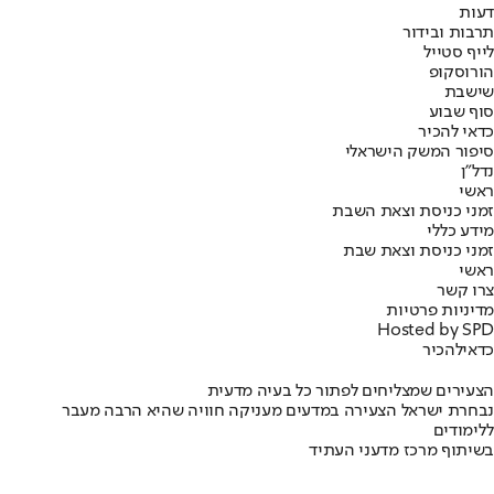
דעות
תרבות ובידור
לייף סטייל
הורוסקופ
שישבת
סוף שבוע
כדאי להכיר
סיפור המשק הישראלי
נדל"ן
ראשי
זמני כניסת וצאת השבת
מידע כללי
זמני כניסת וצאת שבת
ראשי
צרו קשר
מדיניות פרטיות
Hosted by SPD
כדאי
להכיר
הצעירים שמצליחים לפתור כל בעיה מדעית
נבחרת ישראל הצעירה במדעים מעניקה חוויה שהיא הרבה מעבר
ללימודים
בשיתוף מרכז מדעני העתיד