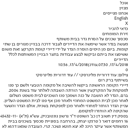
אוכל
מגזין
אנחנו מגייסים
English
X
כדאי להכיר
זירת המומחים
סכסוך שכנים על הסרת גדר בבית משותף
מעשה בגדר אשר שימשה את הדיירים לעבור דרכה בבניין מגורים בן שתי
קומות. ביום מן הימים הוסרה הגדר על ידי דיירי קומת הקרקע זאת משום
ששיפצו את ביתם וביקשו לבצע עבודות בחצר הבניין המשותפת לכלל
הדיירים
17/4/2018, 07:30
,עודכן
17/4/2018, 10:56
0
צילום: עוד דרורית מלינרסקי // עוד דרורית מלינרסקי
בשיתוף ברק רום
דיירי הקומה הראשונה ביקשו להשיבה אל מקומה הטבעי ולשם כך פנו
למפקחת על המקרקעין אשר הורתה השבתה לאלתר עוד בשנת 2004.
ברם, הגדר לא הושבה על כנה ושמכך פנו השכנים לבית משפט השלום
לאחר מכן לבית המשפט המחוזי ולאחר מכן אף פנו לבית המשפט העליון.
עניין הגדר הוחזר למחוזי ולאחר מכן למפקחת בשנית, אולם הגדר והשער
שהקיפה לא הוחזרו למקומם.
בפסק דין חשוב דן כב’ השופט ד”ר גרשון גונטובניק, עש”א (ת”א) 45432-11-
16 רחמים דואר נ’ פרנקו יצחק, בהרחבה בסוגיית סכסוך בשכנים בבית
המשותף אשר עיקר הינו: לא יצא חוטא נשכר. קרי, העובדה שמאן דהוא לא