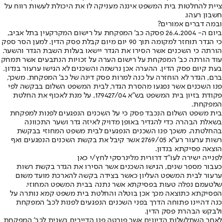
ציית להחלטות בית המשפט איננה מעניקה לו את היכולת לעשות רווח על
חשבון רעהו.
ובמה דברים אמורים?
ביום ה- 26.4.2004 פסקה כב’ המפקחת על רישום המקרקעין בתל אביב,
כי הגדר תוחזר למקומה תוך 90 יום מיום קבלת פסק הדין. למען הסר ספק
הורתה כי השכנים אשר הסירו את הגדר יישאו בעלות השבת הגדר והשער.
עוד הורתה כב’ המפקחת על רישום הערה על זכויות הנתבעים אשר תמחק
בעת קיום פסק הדין. ההערה אכן נרשמה והשכנים לא הגישו ערעור בנדון.
ברם, הגדר לא הוחזרה על כנה למרות פסק דינה של כב’ המפקחת. משכך,
פנו השכנים אשר נפגעו מהסרת הגדר, לבית המשפט השלום בבקשה לפי
פקודת בזיון בית המשפט בש”א 179427/04, על מנת לאכוף את החלטת
המפקחת.
בית משפט השלום הנכבד פסק כי על השכנים הנפגעים לפנות למפקחת
בשאלת הבהרה כדי להגדיר באופן מדויק לאיזה גדר ושער התכוונה
בהחלטתה. משכך פנו השכנים הנפגעים לבית משפט המחוזי בבקשת
רשות ערעור רע”א 2769/05 אשר קיבל את בקשת השכנים הנפגעים ואף
הוצאה פסיקתא בנדון.
לפנייה ישירה לעו”ד דרורית מלינרסקי לחץ/י כאן
כעבור מספר שנים, הגישו השכנים אשר הסירו את הגדר בקשת רשות
ערעור לבית המשפט העליון כאשר בצידה בקשה להארכת מועד משום
שלטעמם נפלה טעות בפסיקתא אשר נתנה בבית המשפט המחוזי.
הפסיקתא כתוצאה מכך אכן בוטלה והחלטת בית משפט קמא נותרה על
כנה דהיינו פתוחה הדרך בפני השכנים הנפגעים לפנות לכב’ המפקחת
ולבקש הבהרת פסק הדין.
לאחר השתלשלות הדיונים אשר פורטה פנו הדיירים בשנית לכב’ המפקחת