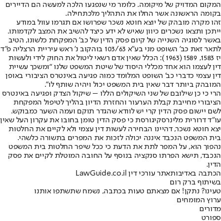
המקום המדויק של מיקומה. כלומר מי שנפגעו הלכה למעשה הם הדיירים
בקומה הראשונה אשר החלו את התהליך מלכתחילה.
זהו מקרה מובהק של יוצא חוטא נשכר שפרושו אם תגרמו עוול במודע
ייתכן ותצאו נשכרים כיוון שאיש לא ידע כיצד להשיב את המצב לקדמותו.
באשר לסוגיה השנייה של קיום פסק הדין של כב’ המפקחת כלשונו, הטיב
לתאר זאת כב’ השופט מני בע”א 103/63 בוהקוב נ’ ראש עיריית הרצליה פ”ד
יז 1583, 1589 (1963 ): הכלל שאין אדם רשאי ליטול את החוק לידי ולעשות
דין לעצמו הוא אחד מכללי היסוד של שיטת המשפט שלנו “ומשכך עשיית
דין עצמי כדברי כב’ השופט המלומד כמוה פגיעה באינטרס הציבורי באופן
המובהק ביותר דבר שאין בית המשפט יכול ויהיה שותף לו”.
הרי כי כן שילובם של שני השיקולים הללו – שיקול הצדק ופגיעה באינטרס
הציבורי מחייבת קבלת הערעור והחזרת הדיון בהליך לטיפול המפקחת
לשם יישום פסק הדין קרי יש לוודא שהגדר תוקם ועמה השער כמבוקש.
עו”ד דרורית מלינרסקי
גורסת כי פסק הדין טומן בחובו את עקרון העל שאין
יצא חוטא נשכר, דהיינו הבחירה לעשות דין עצמי ולא לקיים את החלטות
בית המשפט הנכבד איננה יכולה לזכות את המפרים בתשורה כלשהי.
נהפוך הוא, על המפר לתת את הדעת כי ככל שיפר החלטות בית המשפט
הנכבד, תישא הפרתו סנקציה בנוסף על החובה המוטלת לקיים את פסק
הדין.
הכתבה באדיבות
אתר עורכי דין LawGuide.co.il
בשיתוף ברק רום
טעינו? נתקן! אם מצאתם טעות בכתבה, נשמח שתשתפו אותנו
ערוץ המומחים
מדורים
ספורט