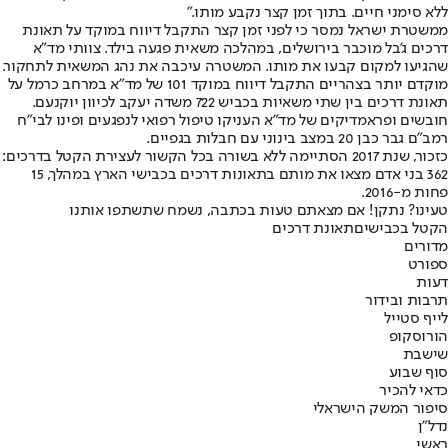
ללא סימני חיים. בתוך זמן קצר נקבע מותו."
ממשטרת ישראל נמסר כי לפני זמן קצר התקבל דיווח במוקד על תאונת
דרכים ג'בל מוכבר בירושלים, במהלכה משאית פגעה בילד. צוותי מד"א
שהגיעו למקום קבעו את מותו. המשטרה עיכבה את נהג המשאית לתחקור.
מוקדם יותר בצהריים התקבל דיווח במוקד 101 של מד"א במרחב כרמל על
תאונת דרכים בין שתי משאיות בכביש 722 משדה יעקב לכיוון יוקנעם.
חובשים ופראמדיקים של מד"א העניקו טיפול רפואי לנפגעים ופינו לבי"ח
רמב"ם גבר כבן 20 במצב בינוני עם חבלות בגפיים.
כזכור, שנת 2017 הסתיימה ללא בשורה בכל הקשור לעצירת הקטל בדרכים:
362 בני אדם מצאו את מותם בתאונות דרכים בכבישי הארץ במהלך, 15
פחות מ-2016.
טעינו? נתקן! אם מצאתם טעות בכתבה, נשמח שתשתפו אותנו
הקטל בכבישים
תאונת דרכים
מדורים
ספורט
דעות
תרבות ובידור
לייף סטייל
הורוסקופ
שישבת
סוף שבוע
כדאי להכיר
סיפור המשק הישראלי
נדל"ן
ראשי