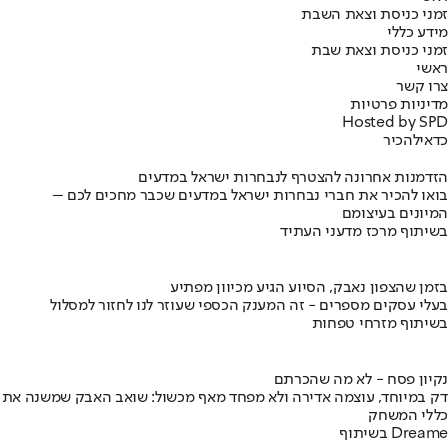
זמני כניסת וצאת השבת
מידע כללי
זמני כניסת וצאת שבת
ראשי
צרו קשר
מדיניות פרטיות
Hosted by SPD
כדאי
להכיר
הזדמנות אחרונה להצטרף לנבחרות ישראל במדעים
בואו להכיר את חברי נבחרות ישראל במדעים שכבר מחכים לכם –
המיונים בעיצומם
בשיתוף מרכז מדעני העתיד
בזמן שהצפון נאבק, הסיוע הגיע מכיוון מפתיע
בעלי עסקים מספרים - זה המענק הכספי שעוזר לנו לחזור למסלול
בשיתוף מזרחי טפחות
נקיון פסח - לא מה שהכרתם
דק במיוחד, עוצמה אדירה ולא מפחד מאף מכשול: שואב האבק שמשנה את
כללי המשחק
בשיתוף Dreame