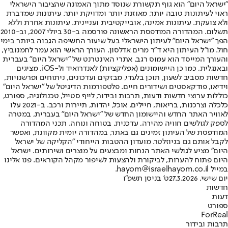
"ישראל היום" הוא גוף תקשורת שנוסד מתוך האמונה שהציבור הישראלי
ראוי לעיתונות טובה יותר, מאוזנת יותר ומדויקת יותר. עיתונות שמדברת
ולא צועקת. עיתונות אמינה, אובייקטיבית ועניינית. עיתונות אחרת וללא
תשלום. המהדורה המודפסת הראשונה פורסמה ב-30 ביולי 2007, וב-2010
הפך "ישראל היום" לעיתון הישראלי בעל שיעור החשיפה הגבוה ביותר בימי
חול. מו"ל העיתון היא ד"ר מרים אדלסון. העורך הראשי הוא עמר לחמנוביץ,
והעורך המייסד הוא עמוס רגב. אתרי האינטרנט של "ישראל היום" בעברית
ובאנגלית, כמו כן היישומונים (אפליקציות) לאנדרואיד ול-iOS, מציגים
חדשות מסביב לשעון, תוכן בלעדי, מבזקים ועדכונים, ניתוחים ופרשנויות,
וידיאו, פודקאסטים ושידורים חיים. פלטפורמות הדיגיטל של "ישראל היום"
כוללות ערוצי חדשות ודעות, תרבות ובידור, לייף סטייל, טכנולוגיה, ספורט,
כלכלה וצרכנות, בריאות, חיילים, אוכל, יהדות, תיירות ורכב. ב-2021 עלו
לאוויר האתר החדש והיישומון החדש של "ישראל היום" בעברית, במטרה
לספק לגולשים חוויה מהירה, עדכנית, בטוחה ונוחה. תכני המהדורה
המודפסת של העיתון זמינים גם באתר, במהדורה יומית מקוונת, ואפשר
לקבל אותם גם בניוזלטר. מועדון ההטבות הייחודי "הקליקה של ישראל
היום" מציע לגולשי האתר הנחות ומבצעים על מוצרים ושירותים. ישראל
היום פתוח להערות, לביקורת ולהצעות לשיפור מקהל הקוראים. פנו אלינו
במייל hayom@israelhayom.co.il.
יום שישי, 27.3.2026
ט' בניסן תשפ"ו
חדשות
דעות
ספורט
ForReal
תרבות ובידור