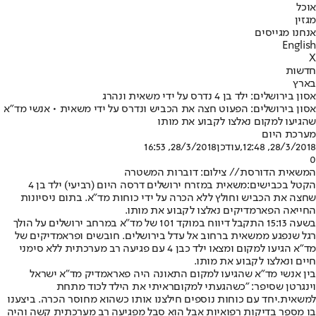
אוכל
מגזין
אנחנו מגייסים
English
X
חדשות
בארץ
אסון בירושלים: ילד בן 4 נדרס על ידי משאית ונהרג
אסון בירושלים: הפעוט חצה את הכביש ונדרס על ידי משאית • אנשי מד"א
שהגיעו למקום נאלצו לקבוע את מותו
מערכת היום
28/3/2018, 12:48
,עודכן
28/3/2018, 16:53
0
המשאית הדורסת// צילום: דוברות המשטרה
הקטל בכבישים:
משאית במזרח ירושלים דרסה היום (רביעי) ילד בן 4
שחצה את הכביש וחולץ ללא הכרה על ידי כוחות מד"א. בתום ניסיונות
החייאה הפארמדיקים נאלצו לקבוע את מותו.
בשעה 15:13 התקבל דיווח במוקד 101 של מד"א במרחב ירושלים על הולך
רגל שנפגע ממשאית ברחוב אל עדל בירושלים. חובשים ופראמדיקים של
מד"א הגיעו למקום ומצאו ילד כבן 4 עם פגיעה רב מערכתית ללא סימני
חיים ונאלצו לקבוע את מותו.
בין אנשי מד"א שהגיעו למקום התאונה היה פאראמדיק מד"א ישראל
וינגרטן שסיפר: "כשהגעתי למקום
ראיתי את הילד לכוד מתחת
למשאית.
יחד עם כוחות נוספים חילצנו אותו כשהוא מחוסר הכרה. ביצענו
בו מספר בדיקות רפואיות אבל הוא סבל מפגיעה רב מערכתית קשה והיה