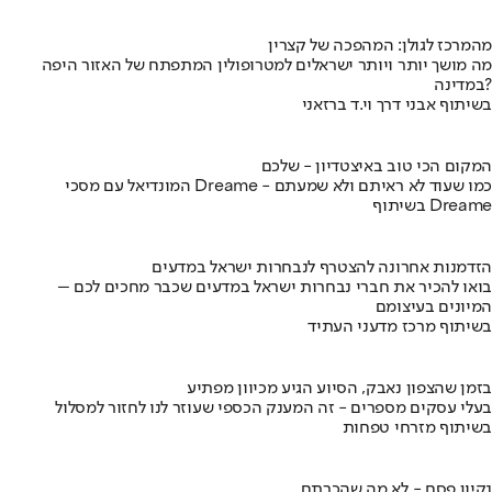
מהמרכז לגולן: המהפכה של קצרין
מה מושך יותר ויותר ישראלים למטרופולין המתפתח של האזור היפה
במדינה?
בשיתוף אבני דרך וי.ד ברזאני
המקום הכי טוב באיצטדיון - שלכם
המונדיאל עם מסכי Dreame - כמו שעוד לא ראיתם ולא שמעתם
בשיתוף Dreame
הזדמנות אחרונה להצטרף לנבחרות ישראל במדעים
בואו להכיר את חברי נבחרות ישראל במדעים שכבר מחכים לכם –
המיונים בעיצומם
בשיתוף מרכז מדעני העתיד
בזמן שהצפון נאבק, הסיוע הגיע מכיוון מפתיע
בעלי עסקים מספרים - זה המענק הכספי שעוזר לנו לחזור למסלול
בשיתוף מזרחי טפחות
נקיון פסח - לא מה שהכרתם