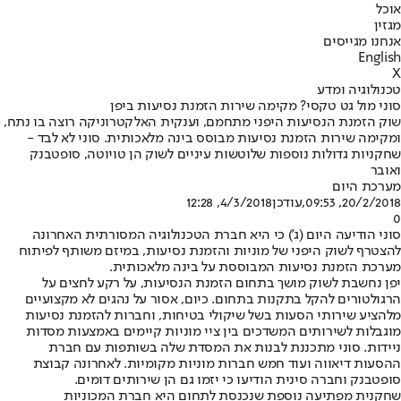
אוכל
מגזין
אנחנו מגייסים
English
X
טכנולוגיה ומדע
סוני מול גט טקסי? מקימה שירות הזמנת נסיעות ביפן
שוק הזמנת הנסיעות היפני מתחמם, וענקית האלקטרוניקה רוצה בו נתח,
ומקימה שירות הזמנת נסיעות מבוסס בינה מלאכותית. סוני לא לבד -
שחקניות גדולות נוספות שלוטשות עיניים לשוק הן טויוטה, סופטבנק
ואובר
מערכת היום
20/2/2018, 09:53
,עודכן
4/3/2018, 12:28
0
סוני הודיעה היום (ג') כי היא חברת הטכנולוגיה המסורתית האחרונה
להצטרף לשוק היפני של מוניות והזמנת נסיעות, במיזם משותף לפיתוח
מערכת הזמנת נסיעות המבוססת על בינה מלאכותית.
יפן נחשבת לשוק מושך בתחום הזמנת הנסיעות, על רקע לחצים על
הרגולטורים להקל בתקנות בתחום. כיום, אסור על נהגים לא מקצועיים
מלהציע שירותי הסעות בשל שיקולי בטיחות, וחברות להזמנת נסיעות
מוגבלות לשירותים המשדכים בין ציי מוניות קיימים באמצעות מסדות
ניידות. סוני מתכננת לבנות את המסדת שלה בשותפות עם חברת
ההסעות דיאווה ועוד חמש חברות מוניות מקומיות. לאחרונה קבוצת
סופטבנק וחברה סינית הודיעו כי יזמו גם הן שירותים דומים.
שחקנית מפתיעה נוספת שנכנסת לתחום היא חברת המכוניות