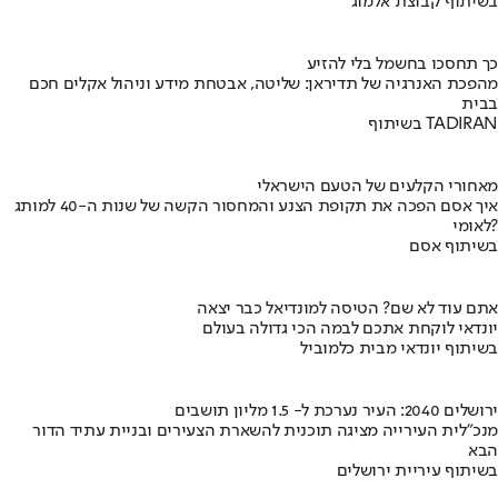
בשיתוף קבוצת אלמוג
כך תחסכו בחשמל בלי להזיע
מהפכת האנרגיה של תדיראן: שליטה, אבטחת מידע וניהול אקלים חכם
בבית
בשיתוף TADIRAN
מאחורי הקלעים של הטעם הישראלי
איך אסם הפכה את תקופת הצנע והמחסור הקשה של שנות ה-40 למותג
לאומי?
בשיתוף אסם
אתם עוד לא שם? הטיסה למונדיאל כבר יצאה
יונדאי לוקחת אתכם לבמה הכי גדולה בעולם
בשיתוף יונדאי מבית כלמוביל
ירושלים 2040: העיר נערכת ל- 1.5 מליון תושבים
מנכ"לית העירייה מציגה תוכנית להשארת הצעירים ובניית עתיד הדור
הבא
בשיתוף עיריית ירושלים