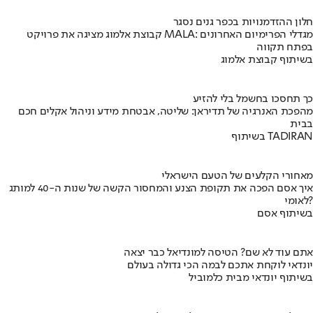
חלון ההזדמנויות בכפר גנים נסגר
קבוצת אלמוג מציגה את פרויקט MALA: מגדלי הפרימיום האחרונים
בפתח תקווה
בשיתוף קבוצת אלמוג
כך תחסכו בחשמל בלי להזיע
מהפכת האנרגיה של תדיראן: שליטה, אבטחת מידע וניהול אקלים חכם
בבית
בשיתוף TADIRAN
מאחורי הקלעים של הטעם הישראלי
איך אסם הפכה את תקופת הצנע והמחסור הקשה של שנות ה-40 למותג
לאומי?
בשיתוף אסם
אתם עוד לא שם? הטיסה למונדיאל כבר יצאה
יונדאי לוקחת אתכם לבמה הכי גדולה בעולם
בשיתוף יונדאי מבית כלמוביל