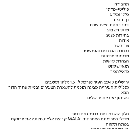
תחבורה
פוליטי-מדיני
כללי ומידע
דף הבית
זמני כניסת וצאת שבת
מגזין השבוע
בחירות 2026
אודות
צור קשר
נבחרת הכתבים והפרשנים
מדיניות פרטיות
הצהרת נגישות
תנאי שימוש
כדאי
להכיר
ירושלים 2040: העיר נערכת ל- 1.5 מליון תושבים
מנכ"לית העירייה מציגה תוכנית להשארת הצעירים ובניית עתיד הדור
הבא
בשיתוף עיריית ירושלים
חלון ההזדמנויות בכפר גנים נסגר
קבוצת אלמוג מציגה את פרויקט MALA: מגדלי הפרימיום האחרונים
בפתח תקווה