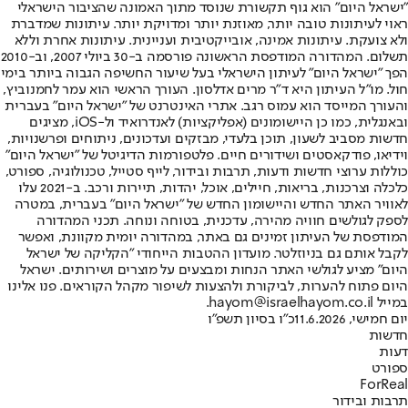
"ישראל היום" הוא גוף תקשורת שנוסד מתוך האמונה שהציבור הישראלי
ראוי לעיתונות טובה יותר, מאוזנת יותר ומדויקת יותר. עיתונות שמדברת
ולא צועקת. עיתונות אמינה, אובייקטיבית ועניינית. עיתונות אחרת וללא
תשלום. המהדורה המודפסת הראשונה פורסמה ב-30 ביולי 2007, וב-2010
הפך "ישראל היום" לעיתון הישראלי בעל שיעור החשיפה הגבוה ביותר בימי
חול. מו"ל העיתון היא ד"ר מרים אדלסון. העורך הראשי הוא עמר לחמנוביץ,
והעורך המייסד הוא עמוס רגב. אתרי האינטרנט של "ישראל היום" בעברית
ובאנגלית, כמו כן היישומונים (אפליקציות) לאנדרואיד ול-iOS, מציגים
חדשות מסביב לשעון, תוכן בלעדי, מבזקים ועדכונים, ניתוחים ופרשנויות,
וידיאו, פודקאסטים ושידורים חיים. פלטפורמות הדיגיטל של "ישראל היום"
כוללות ערוצי חדשות ודעות, תרבות ובידור, לייף סטייל, טכנולוגיה, ספורט,
כלכלה וצרכנות, בריאות, חיילים, אוכל, יהדות, תיירות ורכב. ב-2021 עלו
לאוויר האתר החדש והיישומון החדש של "ישראל היום" בעברית, במטרה
לספק לגולשים חוויה מהירה, עדכנית, בטוחה ונוחה. תכני המהדורה
המודפסת של העיתון זמינים גם באתר, במהדורה יומית מקוונת, ואפשר
לקבל אותם גם בניוזלטר. מועדון ההטבות הייחודי "הקליקה של ישראל
היום" מציע לגולשי האתר הנחות ומבצעים על מוצרים ושירותים. ישראל
היום פתוח להערות, לביקורת ולהצעות לשיפור מקהל הקוראים. פנו אלינו
במייל hayom@israelhayom.co.il.
יום חמישי, 11.6.2026
כ"ו בסיון תשפ"ו
חדשות
דעות
ספורט
ForReal
תרבות ובידור