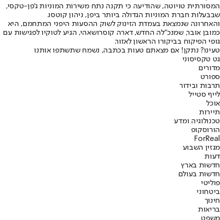
המסורתית טויוטה, שהודיעה כי תקנה נתח משירות המוניות ג'פן-טקסי,
שבבעלות חברת המוניות הגדולה ביותר ביפן, ניהון קוטסו.
והאחרונה שנמצאת בעמדת הזינוק לשוק ההסעות היפני המתחמם, היא
כמובן אובר, שמנכ"לה החדש, דארה קוסרושאהי, הגיע לטוקיו לפגישות עם
גופי הפיקוח בביקורו הראשון לאזור.
טעינו? נתקן! אם מצאתם טעות בכתבה, נשמח שתשתפו אותנו
גט טקסי
סוני
מדורים
ספורט
תרבות ובידור
לייף סטייל
אוכל
תיירות
טכנולוגיה ומדע
הורוסקופ
ForReal
מגזין השבוע
דעות
חדשות בארץ
חדשות בעולם
פוליטי
ביטחוני
חינוך
בריאות
משפט