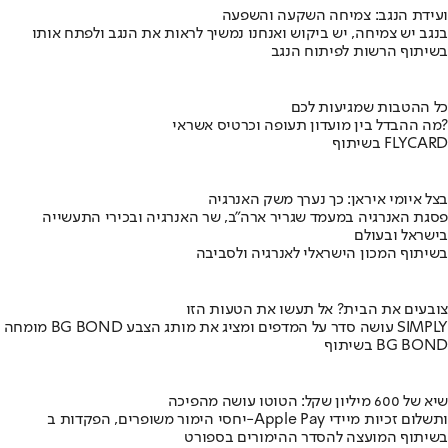
ועידת הנגב: צמיחה השקעה והשפעה
בנגב יש צמיחה, יש ביקוש ואנחנו נמשיך לראות את הנגב ולפתח אותו
בשיתוף הרשות לפיתוח הנגב
כל ההטבות שמגיעות לכם
מה ההבדל בין מועדון תעופה וכרטיס אשראי?
בשיתוף FLYCARD
בצל איומי איראן: כך נערך משק האנרגיה
פסגת האנרגיה במעמד שגריר ארה"ב, שר האנרגיה ובכירי התעשייה
בישראל ובעולם
בשיתוף המכון הישראלי לאנרגיה ולסביבה
צובעים את הבית? אל תעשו את הטעות הזו
מומחה BG BOND עושה סדר על המדפים ומציג את מותג הצבע SIMPLY
בשיתוף BG BOND
שיא של 600 מיליון שקל: הטוטו עושה מהפיכה
יחסי הימור משופרים, הפקדות ב-Apple Pay ותשלום זכיות מיידי
בשיתוף המועצה להסדר ההימורים בספורט