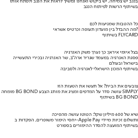
בנגב יש צמיחה, יש ביקוש ואנחנו נמשיך לראות את הנגב ולפתח אותו
בשיתוף הרשות לפיתוח הנגב
כל ההטבות שמגיעות לכם
מה ההבדל בין מועדון תעופה וכרטיס אשראי?
בשיתוף FLYCARD
בצל איומי איראן: כך נערך משק האנרגיה
פסגת האנרגיה במעמד שגריר ארה"ב, שר האנרגיה ובכירי התעשייה
בישראל ובעולם
בשיתוף המכון הישראלי לאנרגיה ולסביבה
צובעים את הבית? אל תעשו את הטעות הזו
מומחה BG BOND עושה סדר על המדפים ומציג את מותג הצבע SIMPLY
בשיתוף BG BOND
שיא של 600 מיליון שקל: הטוטו עושה מהפיכה
יחסי הימור משופרים, הפקדות ב-Apple Pay ותשלום זכיות מיידי
בשיתוף המועצה להסדר ההימורים בספורט