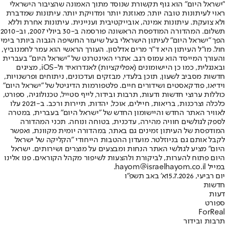
"ישראל היום" הוא גוף תקשורת שנוסד מתוך האמונה שהציבור הישראלי
ראוי לעיתונות טובה יותר, מאוזנת יותר ומדויקת יותר. עיתונות שמדברת
ולא צועקת. עיתונות אמינה, אובייקטיבית ועניינית. עיתונות אחרת וללא
תשלום. המהדורה המודפסת הראשונה פורסמה ב-30 ביולי 2007, וב-2010
הפך "ישראל היום" לעיתון הישראלי בעל שיעור החשיפה הגבוה ביותר בימי
חול. מו"ל העיתון היא ד"ר מרים אדלסון. העורך הראשי הוא עמר לחמנוביץ,
והעורך המייסד הוא עמוס רגב. אתרי האינטרנט של "ישראל היום" בעברית
ובאנגלית, כמו כן היישומונים (אפליקציות) לאנדרואיד ול-iOS, מציגים
חדשות מסביב לשעון, תוכן בלעדי, מבזקים ועדכונים, ניתוחים ופרשנויות,
וידיאו, פודקאסטים ושידורים חיים. פלטפורמות הדיגיטל של "ישראל היום"
כוללות ערוצי חדשות ודעות, תרבות ובידור, לייף סטייל, טכנולוגיה, ספורט,
כלכלה וצרכנות, בריאות, חיילים, אוכל, יהדות, תיירות ורכב. ב-2021 עלו
לאוויר האתר החדש והיישומון החדש של "ישראל היום" בעברית, במטרה
לספק לגולשים חוויה מהירה, עדכנית, בטוחה ונוחה. תכני המהדורה
המודפסת של העיתון זמינים גם באתר, במהדורה יומית מקוונת, ואפשר
לקבל אותם גם בניוזלטר. מועדון ההטבות הייחודי "הקליקה של ישראל
היום" מציע לגולשי האתר הנחות ומבצעים על מוצרים ושירותים. ישראל
היום פתוח להערות, לביקורת ולהצעות לשיפור מקהל הקוראים. פנו אלינו
במייל hayom@israelhayom.co.il.
יום רביעי, 15.7.2026
א' באב תשפ"ו
חדשות
דעות
ספורט
ForReal
תרבות ובידור