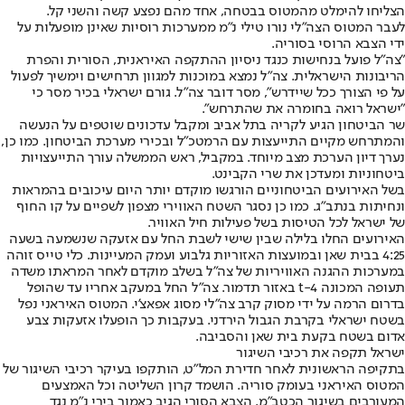
הצליחו להימלט מהמטוס בבטחה, אחד מהם נפצע קשה והשני קל.
לעבר המטוס הצה"לי נורו טילי נ"מ ממערכות רוסיות שאינן מופעלות על
ידי הצבא הרוסי בסוריה.
"צה"ל פועל בנחישות כנגד ניסיון ההתקפה האיראנית, הסורית והפרת
הריבונות הישראלית. צה"ל נמצא במוכנות למגוון תרחישים וימשיך לפעול
על פי הצורך ככל שיידרש", מסר דובר צה"ל. גורם ישראלי בכיר מסר כי
"ישראל רואה בחומרה את שהתרחש".
שר הביטחון הגיע לקריה בתל אביב ומקבל עדכונים שוטפים על הנעשה
והמתרחש מקיים התייעצות עם הרמטכ"ל ובכירי מערכת הביטחון. כמו כן,
נערך דיון הערכת מצב מיוחד. במקביל, ראש הממשלה עורך התייעצויות
ביטחוניות ומעדכן את שרי הקבינט.
בשל האירועים הביטחוניים הורגשו מוקדם יותר היום עיכובים בהמראות
ונחיתות בנתב"ג. כמו כן נסגר השטח האווירי מצפון לשפיים על קו החוף
של ישראל לכל הטיסות בשל פעילות חיל האוויר.
האירועים החלו בלילה שבין שישי לשבת החל עם אזעקה שנשמעה בשעה
4:25 בבית שאן ובמועצות האזוריות גלבוע ועמק המעיינות. כלי טייס זוהה
במערכות ההגנה האוויריות של צה"ל בשלב מוקדם לאחר המראתו משדה
תעופה המכונה t-4 באזור תדמור. צה"ל החל במעקב אחריו עד שהופל
בדרום הרמה על ידי מסוק קרב צה"לי מסוג אפאצ'י. המטוס האיראני נפל
בשטח ישראלי בקרבת הגבול הירדני. בעקבות כך הופעלו אזעקות צבע
אדום בשטח בקעת בית שאן והסביבה.
ישראל תקפה את רכיבי השיגור
בתקיפה הראשונית לאחר חדירת המל"ט, הותקפו בעיקר רכיבי השיגור של
המטוס האיראני בעומק סוריה. הושמד קרון השליטה וכל האמצעים
המעורבים בשיגור הכטב"מ. הצבא הסורי הגיב כאמור בירי נ"מ נגד