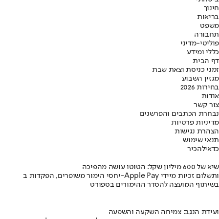
חינוך
בריאות
משפט
תחבורה
פוליטי-מדיני
כללי ומידע
דף הבית
זמני כניסת וצאת שבת
מגזין השבוע
בחירות 2026
אודות
צור קשר
נבחרת הכתבים והפרשנים
מדיניות פרטיות
הצהרת נגישות
תנאי שימוש
כדאי
להכיר
שיא של 600 מיליון שקל: הטוטו עושה מהפיכה
יחסי הימור משופרים, הפקדות ב-Apple Pay ותשלום זכיות מיידי
בשיתוף המועצה להסדר ההימורים בספורט
ועידת הנגב: צמיחה השקעה והשפעה