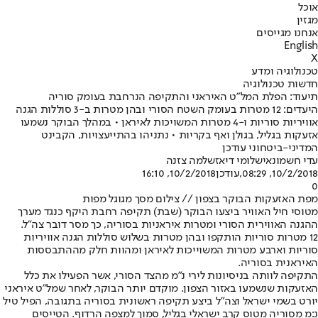
אוכל
מגזין
אנחנו מגייסים
English
X
טכנולוגיה ומדע
חדשות טכנולוגיה
תיעוד: הפלת המל"ט האיראני והתקיפה הנרחבת בעומק סוריה
היעדים: 12 מטרות בעומק השטח הסורי ובהן מטרות ב-3 סוללות הגנה
אוויריות סוריות ו-4 מטרות המשויכות לאיראן • במהלך הבוקר נשמעו
אזעקות בגליל, בגולן ואף בקריות • נתניהו בהתייעצויות, הקבינט
המדיני-ביטחוני עודכן
עדי חשמונאי
שלומי דיאז
שלמה צזנה
10/2/2018, 08:29
,עודכן
10/2/2018, 16:10
0
מפת האזעקות הבוקר בצפון // צילום מסך מגוגל מפות
מטוסי חיל האוויר ביצעו הבוקר (שבת) תקיפה רחבת היקף כנגד מערך
ההגנה האווירית הסורי ומטרות איראניות בסוריה, כך מסר דובר צה"ל.
12 מטרות סוריות הותקפו ובהן מטרות בשלוש סוללות הגנה אוויריות
סוריות וארבע מטרות המשוייכות לאיראן ומהוות חלק מההתבססות
האיראנית בסוריה.
התקיפה לוותה בניסיונות לירי נ"מ מהצד הסורי, אשר הפעילו את כלל
האזעקות שנשמעו באזור הצפון. מוקדם יותר הבוקר, לאחר שמל"ט איראני
יורט בשמי ישראל וצה"ל ביצע תקיפה ראשונית בסוריה בתגובה, הפיל טיל
נ:מ מסוריה מטוס קרב ישראלי בגליל, סמוך למצפה הרדוף. הטייסים