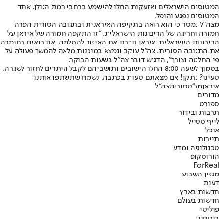
המטוסים הישראלים ואזעקות החלו להישמע ברחבי רמת הגולן. אחד
המטוסים נפגע והופל.
מצה"ל נמסר כי הוא רואה בתקיפה האיראנית ובתגובה הסורית הפרה
חמורה וחריגה של הריבונות הישראלית. "זו התקפה חמורה של איראן על
הריבונות הישראלית. איראן גוררת את האיזור להסלמה. אנו רואים בחומרה
את התגובה הסורית. צה"ל עוקב ונמצא במוכנות מלאה להמשך פעולה על
פי החלטה וצורך", הדגיש דובר צה"ל בשעות הבוקר.
בסמוך לשעה 8:00 החלו הישובים ותושביהם לקבל היתרים לחזור לשגרה.
טעינו? נתקן! אם מצאתם טעות בכתבה, נשמח שתשתפו אותנו
איראן
מל''ט
סוריה
צה"ל
מדורים
ספורט
תרבות ובידור
לייף סטייל
אוכל
תיירות
טכנולוגיה ומדע
הורוסקופ
ForReal
מגזין השבוע
דעות
חדשות בארץ
חדשות בעולם
פוליטי
ביטחוני