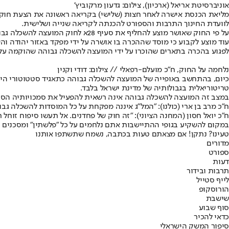
אוניברסיטת אריאל (ארכיון), צילום: גדעון מרקוביץ'
מליאת הכנסת אישרה לאחר חצות (שלישי) בקריאה ראשונה את הצעת חוק
לוועדת החינוך התרבות והספורט להכנתה לקריאה שנייה ושלישית.
על פי החוק שאושר מוצע להחליף את סעיף 28א לחוק המועצה להשכלה גבוהה ולקבוע כי כל מי שהוקנו לו סמכויות לפי חוק המועצה להשכלה גבוהה, יוכל להפעיל את סמכויותיו גם באזור יהודה והשומרון.
עוד מוצע לקבוע כי מוסד שההכרה בו אושרה על ידי מפקד באזור יהודה והש
לפגוע בהכרה בתארים שהוכרו על ידי המועצה להשכלה גבוהה שהוקמה על י
נלחמה על החוק, ח"כ מועלם-רפאלי // צילום: דודי וקנין
כיום, בהתחשב באופייה של המועצה להשכלה גבוהה כתאגיד סטטוטורי היו
טריטוריאלית בגבולותיה של מדינת ישראל בלבד.
במצב זה המועצה להשכלה גבוהה אינה רשאית להפעיל את סמכויותיה הסטטו
ח"כ מרב בן ארי (כולנו): "המל"ג איננה מפקחת על כל המוסדות להשכלה 
ח"כ יואל חסון (המחנה הציוני): "זה חוק של פחדנים. אל תעשו סיפוח זו
במקום להשקיע בגופי ההתיישבות אתם נלחמים על כל "פלשתין" ומסכנים 
טעינו? נתקן! אם מצאתם טעות בכתבה, נשמח שתשתפו אותנו
מדורים
ספורט
דעות
תרבות ובידור
לייף סטייל
הורוסקופ
שישבת
סוף שבוע
כדאי להכיר
סיפור המשק הישראלי