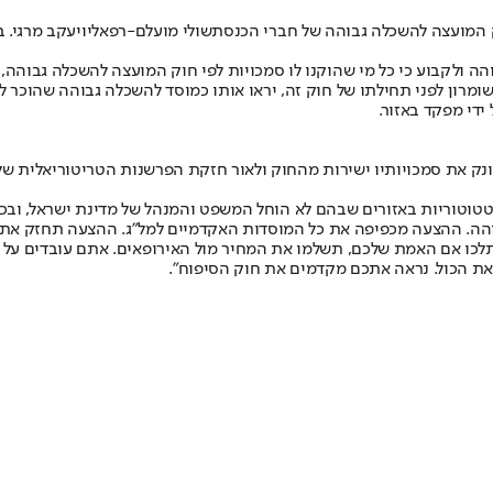
 המועצה להשכלה גבוהה של חברי הכנסת
שולי מועלם-רפאלי
ומרון לפני תחילתו של חוק זה, יראו אותו כמוסד להשכלה גבוהה שהוכר לפ
די מפקד באזור.
נק את סמכויותיו ישירות מהחוק ולאור חזקת הפרשנות הטריטוריאלית של
טוריות באזורים שבהם לא הוחל המשפט והמנהל של מדינת ישראל, ובכלל 
גבוהה. ההצעה מכפיפה את כל המוסדות האקדמיים למל"ג. ההצעה תחזק את
חל תלכו אם האמת שלכם, תשלמו את המחיר מול האירופאים. אתם עובדים על
את הכול. נראה אתכם מקדמים את חוק הסיפוח".