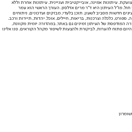
ועקת. עיתונות אמינה, אובייקטיבית ועניינית. עיתונות אחרת וללא
עור החשיפה הגבוה ביותר בימי חול. מו"ל העיתון היא ד"ר מרים אדלסון. העורך הראשי הוא עמר
 והעורך המייסד הוא עמוס רגב. אתרי האינטרנט של "ישראל היום" בעברית ובאנגלית, כמו כן היישומונים (אפליקציות) לאנדרואיד ול-iOS, מציגים חדשות מסביב לשעון, תוכן בלעדי, מבזקים ועדכונים, ניתוחים
, ספורט, כלכלה וצרכנות, בריאות, חיילים, אוכל, יהדות, תיירות ורכב.
דורה המודפסת של העיתון זמינים גם באתר, במהדורה יומית מקוונת,
היום פתוח להערות, לביקורת ולהצעות לשיפור מקהל הקוראים. פנו אלינו
שומרון