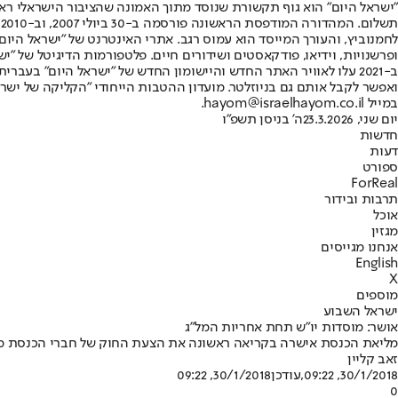
"ישראל היום" הוא גוף תקשורת שנוסד מתוך האמונה שהציבור הישראלי ראוי 
ת
ופרשנויות, וידיאו, פודקאסטים ושידורים חיים. פלטפורמות הדיגיטל של "ישרא
ב-2021 עלו לאוויר האתר החדש והיישומון החדש של "ישראל היום" בע
ואפשר לקבל אותם גם בניוזלטר. מועדון ההטבות הייחודי "הקליקה של ישרא
במייל hayom@israelhayom.co.il.
יום שני, 23.3.2026
ה' בניסן תשפ"ו
חדשות
דעות
ספורט
ForReal
תרבות ובידור
אוכל
מגזין
אנחנו מגייסים
English
X
מוספים
ישראל השבוע
אושר: מוסדות יו"ש תחת אחריות המל"ג
מליאת הכנסת אישרה בקריאה ראשונה את הצעת החוק של חברי הכנסת מוע
זאב קליין
30/1/2018, 09:22
,עודכן
30/1/2018, 09:22
0