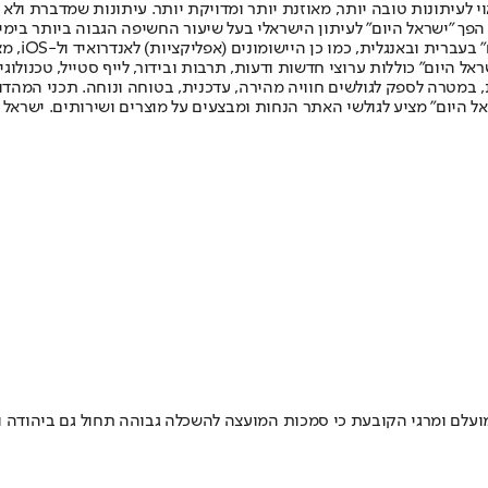
לעיתונות טובה יותר, מאוזנת יותר ומדויקת יותר. עיתונות שמדברת ולא צ
שלום. המהדורה המודפסת הראשונה פורסמה ב-30 ביולי 2007, וב-2010 הפך "ישראל היום" לעיתון הישראלי בעל שי
לחמנוביץ,
ל היום" כוללות ערוצי חדשות ודעות, תרבות ובידור, לייף סטייל, טכנולוגיה
ברית, במטרה לספק לגולשים חוויה מהירה, עדכנית, בטוחה ונוחה. תכני המה
ל היום" מציע לגולשי האתר הנחות ומבצעים על מוצרים ושירותים. ישראל 
לם ומרגי הקובעת כי סמכות המועצה להשכלה גבוהה תחול גם ביהודה ו