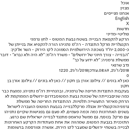
אוכל
מגזין
אנחנו מגייסים
English
X
חדשות
פוליטי-מדיני
הרקע להקפאת הבנייה בשטח גבעת המטוס - לחץ גרמני
הקנצלרית מרקל התנגדה - רה"מ נתניהו הורה להקפיא את בנייתן של
כ-‭2,000‬ יח"ד בשכונה הירושלמית הסמוכה לקו הירוק • השר אלקין:
"הבנייה - צורך חיוני של ירושלים" • משרד רה"מ: "לא היה ולא נברא" • דובר
ממשלת גרמניה: "לא ידוע על כך"
נדב שרגאי
21/1/2018, 08:49
,עודכן
21/1/2018, 12:20
0
כאן לא בונים // צילום: אורן בן חקון // כאן לא בונים // צילום: אורן בן
חקון
בעקבות התנגדות חריפה של גרמניה, ובהנחיית רה"מ נתניהו, נמנעת כבר
כמה שנים
בנייתה של שכונת גבעת המטוס
בדרום ירושלים הממוקמת לא
הרחק מאיזור התעשייה תלפיות. ההתנגדות החריפה של ממשלת
גרמניה
והקנצלרית אנגלה מרקל
לבנייה בגבעת המטוס הועברה לישראל
בשנים האחרונות כמה וכמה פעמים, לא פעם גם בפגישות שקיים נתניהו
עם מרקל. בנוסף, גם ממשל טראמפ מתנגד לבנייה ישראלית שם כרגע
.
התוכנית בגבעת המטוס, שמהווה את אחת מעתודות הקרקע האחרונות
לבנייה בשטחי ירושלים שמעבר לקו הירוק, אושרה ופורסמה ברשומות