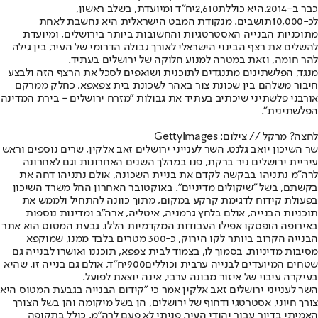
כבר ב-
.2014
היא כוללת
2,610
יח"ד ומיועדת, בשלב ראשון,
לכ-
10,000
תושבים. מנקודת המבט הישראלית היא נחשבת לאחת
מתוכניות הבנייה האסטרטגיות והחשובות ביותר בירושלים, ומיועדת
להשלים את רצף הבינוי הישראלי לאורך גבולה הדרומי של העיר, בין גילה
להר חומה, וזאת במטרה למנוע חלוקה של ירושלים בעתיד
.
מנגד, הפלשתינים מתנגדים לתוכנית ושואפים לסכל את הרצף הזה ולבצע
חיבור משלהם בין שכונת צור באהר לשכונת בית צפאפא, כחלק ממרקם
אורבני פלשתיני שיכתיב בעתיד את גבולות "מזרח ירושלים - בירת המדינה
הפלשתינית".
לחצה? מרקל // צילום: GettyImages
שר השיכון יואב גלנט, השר לענייני ירושלים זאב אלקין, שרים נוספים וראש
עיריית ירושלים ניר ברקת, פנו במהלך השנים האחרונות וגם לאחרונה
לרה"מ נתניהו בבקשה לקדם את בניית השכונה, אולם נתניהו דחה את
בקשתם, בשל "שיקולים מדיניים". באוקטובר האחרון החל משרד השיכון
בפעולת קידוח לדגימת קרקע במקום, מתוך כוונה להתחיל ולממש את
תוכניות הבנייה, אולם בלחץ גרמניה, איטליה, ארה"ב ומדינות נוספות
באירופה הופסקו אפילו העבודות המקדמיות הללו. גבעת המטוס הוא אתר
הבנייה הקרוב ביותר לקו הירוק, כ-300 מטרים בלבד ממנו, שמוקפא
מסיבות מדיניות. בסמוך לו, בצמוד לבית צפפא, תוכננו ואושרו לבנייה גם
שטחים המיועדים לבנייה ערבית וכוללים
900
יח"ד, אולם גם בנייה זו, שהיא
בעיקרה עיבוי של איזור מבונה ערבי, אינה יוצאת לפועל
.
השר לענייני ירושלים זאב אלקין אמר כי "קידום הבנייה בגבעת המטוס היא
צורך חיוני, אסטרטגי ודחוף של ירושלים, הן בשל מיקומה והן בשל הצורך
האמיתי בדיור עבור יהודי העיר. פניתי לא פעם לרה"מ, כולל בתקופה