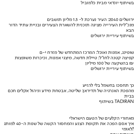
בשיתוף יונדאי מבית כלמוביל
ירושלים 2040: העיר נערכת ל- 1.5 מליון תושבים
מנכ"לית העירייה מציגה תוכנית להשארת הצעירים ובניית עתיד הדור
הבא
בשיתוף עיריית ירושלים
שופינג, אמנות ואוכל: המרכז המתחדש של מזרח י-ם
קפיצה קטנה לחו"ל: טיילת חדשה, מיצגי אמנות, וכיכרות משופצות
בהשקעה של 100 מיליון ₪
בשיתוף עיריית ירושלים
כך תחסכו בחשמל בלי להזיע
מהפכת האנרגיה של תדיראן: שליטה, אבטחת מידע וניהול אקלים חכם
בבית
בשיתוף TADIRAN
מאחורי הקלעים של הטעם הישראלי
איך אסם הפכה את תקופת הצנע והמחסור הקשה של שנות ה-40 למותג
לאומי?