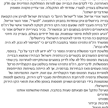
האחרונה, כדי לקדם את הבנייה שם למרות המחלוקת המדינית עם חלק
מהעולם בעניין. לצערי, עמדתי לא התקבלה. אני עדיין מקווה ומאמין
שהדברים ישתנו".
השר אורי אריאל, אמר ל"ישראל היום" כי הצהרות ישראל לפיהן אין הקפאת
בנייה בירושלים אינן עומדות במבחן התוצאה. "לצערי", אמר השר אריאל,
"כל בנייה מעבר למה שפעם כונה הקו הירוק זקוקה לאישור אישי של רה"מ
והאישורים ניתנים בצמצום רוב ובמשורה". בכיר בעיריית ירושלים אמר כי
"הגיע הזמן לגלות סימני עצמאות, גם מול ידידים בעולם, בעניין כה חיוני
ובמקום כה מרכזי וחיוני לאינטרס הישראלי בירושלים".
ממשרד רה"מ נתניהו נמסר בתגובה לדברים כי "הסיפור לא נכון. לא היה
ולא נברא".
מלשכת דובר ממשלת גרמניה נמסר כי "לא ידוע לנו דבר על כך". בנוסף,
גורמים המעורבים בקשרים בין גרמניה וישראל הבהירו שנושא הבנייה
בגבעת המטוס כלל לא עלה לדיון במגעים שהתקיימו לאחרונה בין שתי
הממשלות. לדבריהם, רה"מ נתניהו שוחח בטלפון עם הקנצלרית מרקל
כמה פעמים מאז הבחירות בגרמניה, אך לא הייתה בשיחות התייחסות
לסוגיית גבעת המטוס מצד הקנצלרית. עם זאת, ידועה התנגדותה של
ממשלת גרמניה להרחבת ההתנחלויות מעבר לקו הירוק, בהתאם למפות
שנמצאות בידי הגרמנים ושאינן חופפות באופן מלא את תוואי הקו הירוק
הישראלי
.
טעינו? נתקן! אם מצאתם טעות בכתבה, נשמח שתשתפו אותנו
מדורים
ספורט
תרבות ובידור
לייף סטייל