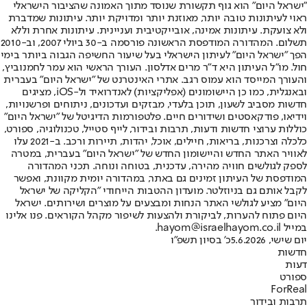
"ישראל היום" הוא גוף תקשורת שנוסד מתוך האמונה שהציבור הישראלי
ראוי לעיתונות טובה יותר, מאוזנת יותר ומדויקת יותר. עיתונות שמדברת
ולא צועקת. עיתונות אמינה, אובייקטיבית ועניינית. עיתונות אחרת וללא
תשלום. המהדורה המודפסת הראשונה פורסמה ב-30 ביולי 2007, וב-2010
הפך "ישראל היום" לעיתון הישראלי בעל שיעור החשיפה הגבוה ביותר בימי
חול. מו"ל העיתון היא ד"ר מרים אדלסון. העורך הראשי הוא עמר לחמנוביץ,
והעורך המייסד הוא עמוס רגב. אתרי האינטרנט של "ישראל היום" בעברית
ובאנגלית, כמו כן היישומונים (אפליקציות) לאנדרואיד ול-iOS, מציגים
חדשות מסביב לשעון, תוכן בלעדי, מבזקים ועדכונים, ניתוחים ופרשנויות,
וידיאו, פודקאסטים ושידורים חיים. פלטפורמות הדיגיטל של "ישראל היום"
כוללות ערוצי חדשות ודעות, תרבות ובידור, לייף סטייל, טכנולוגיה, ספורט,
כלכלה וצרכנות, בריאות, חיילים, אוכל, יהדות, תיירות ורכב. ב-2021 עלו
לאוויר האתר החדש והיישומון החדש של "ישראל היום" בעברית, במטרה
לספק לגולשים חוויה מהירה, עדכנית, בטוחה ונוחה. תכני המהדורה
המודפסת של העיתון זמינים גם באתר, במהדורה יומית מקוונת, ואפשר
לקבל אותם גם בניוזלטר. מועדון ההטבות הייחודי "הקליקה של ישראל
היום" מציע לגולשי האתר הנחות ומבצעים על מוצרים ושירותים. ישראל
היום פתוח להערות, לביקורת ולהצעות לשיפור מקהל הקוראים. פנו אלינו
במייל hayom@israelhayom.co.il.
יום שישי, 5.6.2026
כ' בסיון תשפ"ו
חדשות
דעות
ספורט
ForReal
תרבות ובידור