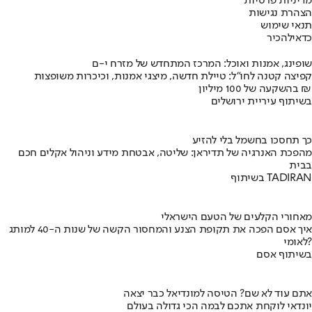
מדיניות פרטיות
הצהרת נגישות
תנאי שימוש
כדאי
להכיר
שופינג, אמנות ואוכל: המרכז המתחדש של מזרח י-ם
קפיצה קטנה לחו"ל: טיילת חדשה, מיצגי אמנות, וכיכרות משופצות
בהשקעה של 100 מיליון ₪
בשיתוף עיריית ירושלים
כך תחסכו בחשמל בלי להזיע
מהפכת האנרגיה של תדיראן: שליטה, אבטחת מידע וניהול אקלים חכם
בבית
בשיתוף TADIRAN
מאחורי הקלעים של הטעם הישראלי
איך אסם הפכה את תקופת הצנע והמחסור הקשה של שנות ה-40 למותג
לאומי?
בשיתוף אסם
אתם עוד לא שם? הטיסה למונדיאל כבר יצאה
יונדאי לוקחת אתכם לבמה הכי גדולה בעולם