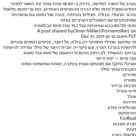
בערב של השנה החדשה, בדיוק ב-18:00 פתח עומר את השער לסניף
החדש שמכיל מנות שלא הכרנו מהסניפים האחרים, כמו ערייסוסו, פלאפל
בורגר טבעוני, טבולה, חצילים בטחינה, קובה עגל וסוסו עם שווארמה
שמתכתבים עם המאכלים הערביים באזור.
סוסו 80/20 כבש שווארמה עגל כבד אווז סוסו אבולעפיה
A post shared by
Omer Miller
(@omermiller) on
Dec 31, 2017 at 10:41am PST
מי שחושב שמילר מתמקד רק בת"א, אל דאגה, סניפים נוספים צפויים
להיפתח במרכז הארץ, וגם פיצרייה מבית היוצר של מילר עתידה להיפתח
ברחוב רוטשילד, לא רחוק מהסניף הראשון של סוסו אנד סאנס.
אבו סוסו – יפת 9 יפו
טעינו? נתקן! אם מצאתם טעות בכתבה, נשמח שתשתפו אותנו
המבורגר
עומר מילר
מדורים
ספורט
תרבות ובידור
לייף סטייל
אוכל
תיירות
טכנולוגיה ומדע
הורוסקופ
ForReal
מגזין השבוע
דעות
חדשות בארץ