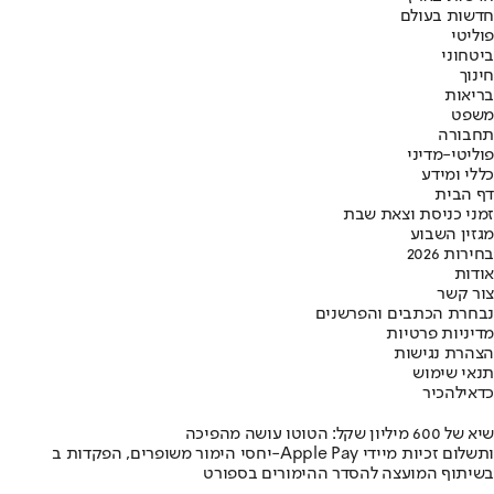
חדשות בעולם
פוליטי
ביטחוני
חינוך
בריאות
משפט
תחבורה
פוליטי-מדיני
כללי ומידע
דף הבית
זמני כניסת וצאת שבת
מגזין השבוע
בחירות 2026
אודות
צור קשר
נבחרת הכתבים והפרשנים
מדיניות פרטיות
הצהרת נגישות
תנאי שימוש
כדאי
להכיר
שיא של 600 מיליון שקל: הטוטו עושה מהפיכה
יחסי הימור משופרים, הפקדות ב-Apple Pay ותשלום זכיות מיידי
בשיתוף המועצה להסדר ההימורים בספורט