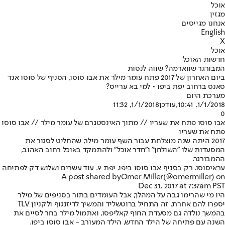
אוכל
מגזין
אנחנו מגייסים
English
X
אוכל
חדשות האוכל
המבורגר שווארמה? שווה לנסות
ביום האחרון של 2017 פתח עומר מילר את אבו סוסו, הסניף של סוסו אנד
סאנס ברחוב יפת ביפו • למי בא ערייס?
מערכת היום
1/1/2018, 10:41
,עודכן
1/1/2018, 11:32
0
אבו סוסו פתח את שעריו // מתוך האינסטגרם של עומר מילר // אבו סוסו
פתח את שעריו
2017 היתה שנה מוצלחת עבור השף עומר מילר, שהחליט לסגור את
המסעדות שלו "השולחן" ו"חדר אוכל" ולהתמקד באוכל רחוב האהוב,
ההמבורגר.
עראיסוסו. רק בסניף אבו סוסו ביפו. יפת 9. עוד עשרים ושלוש דק לפתיחה
A post shared by
Omer Miller
(@omermiller) on
Dec 31, 2017 at 7:37am PST
היו מי שהרימו גבה על המהלך, אבל העומדים בתור בסניפים של מילר
יספרו להם אחרת. זה התחיל ברוטשליד והמשיך לדיזנגוף ולקניון TLV
בהמשך נולדה גם מסעדת החוף קאליפסו, ואתמול מילר בחר לסיים את
השנה עם פתיחה של הילד החדש, הילד המעורב - אבו סוסו ביפו.