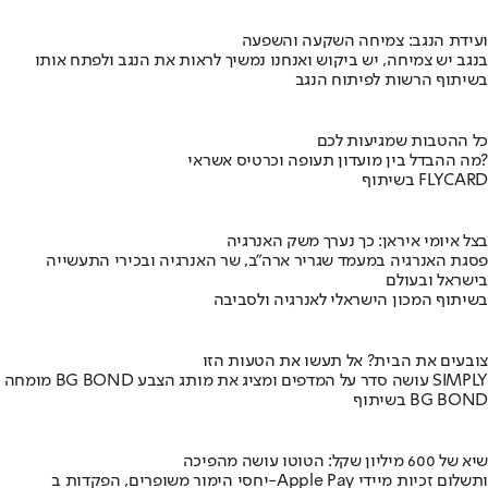
ועידת הנגב: צמיחה השקעה והשפעה
בנגב יש צמיחה, יש ביקוש ואנחנו נמשיך לראות את הנגב ולפתח אותו
בשיתוף הרשות לפיתוח הנגב
כל ההטבות שמגיעות לכם
מה ההבדל בין מועדון תעופה וכרטיס אשראי?
בשיתוף FLYCARD
בצל איומי איראן: כך נערך משק האנרגיה
פסגת האנרגיה במעמד שגריר ארה"ב, שר האנרגיה ובכירי התעשייה
בישראל ובעולם
בשיתוף המכון הישראלי לאנרגיה ולסביבה
צובעים את הבית? אל תעשו את הטעות הזו
מומחה BG BOND עושה סדר על המדפים ומציג את מותג הצבע SIMPLY
בשיתוף BG BOND
שיא של 600 מיליון שקל: הטוטו עושה מהפיכה
יחסי הימור משופרים, הפקדות ב-Apple Pay ותשלום זכיות מיידי