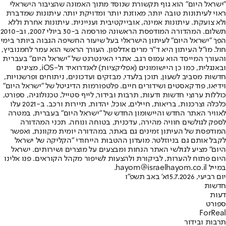
"ישראל היום" הוא גוף תקשורת שנוסד מתוך האמונה שהציבור הישראלי
ראוי לעיתונות טובה יותר, מאוזנת יותר ומדויקת יותר. עיתונות שמדברת
ולא צועקת. עיתונות אמינה, אובייקטיבית ועניינית. עיתונות אחרת וללא
תשלום. המהדורה המודפסת הראשונה פורסמה ב-30 ביולי 2007, וב-2010
הפך "ישראל היום" לעיתון הישראלי בעל שיעור החשיפה הגבוה ביותר בימי
חול. מו"ל העיתון היא ד"ר מרים אדלסון. העורך הראשי הוא עמר לחמנוביץ,
והעורך המייסד הוא עמוס רגב. אתרי האינטרנט של "ישראל היום" בעברית
ובאנגלית, כמו כן היישומונים (אפליקציות) לאנדרואיד ול-iOS, מציגים
חדשות מסביב לשעון, תוכן בלעדי, מבזקים ועדכונים, ניתוחים ופרשנויות,
וידיאו, פודקאסטים ושידורים חיים. פלטפורמות הדיגיטל של "ישראל היום"
כוללות ערוצי חדשות ודעות, תרבות ובידור, לייף סטייל, טכנולוגיה, ספורט,
כלכלה וצרכנות, בריאות, חיילים, אוכל, יהדות, תיירות ורכב. ב-2021 עלו
לאוויר האתר החדש והיישומון החדש של "ישראל היום" בעברית, במטרה
לספק לגולשים חוויה מהירה, עדכנית, בטוחה ונוחה. תכני המהדורה
המודפסת של העיתון זמינים גם באתר, במהדורה יומית מקוונת, ואפשר
לקבל אותם גם בניוזלטר. מועדון ההטבות הייחודי "הקליקה של ישראל
היום" מציע לגולשי האתר הנחות ומבצעים על מוצרים ושירותים. ישראל
היום פתוח להערות, לביקורת ולהצעות לשיפור מקהל הקוראים. פנו אלינו
במייל hayom@israelhayom.co.il.
יום רביעי, 15.7.2026
א' באב תשפ"ו
חדשות
דעות
ספורט
ForReal
תרבות ובידור