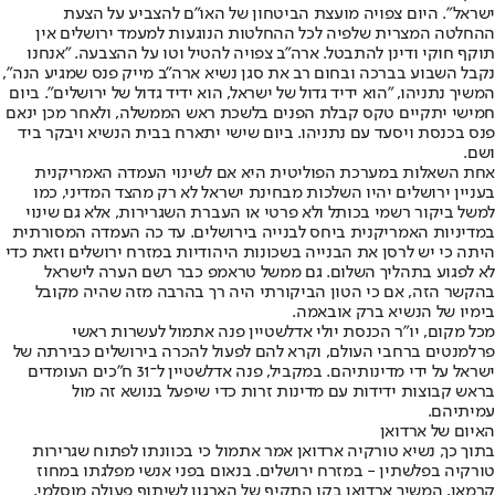
ישראל". היום צפויה מועצת הביטחון של האו"ם להצביע על הצעת
ההחלטה המצרית שלפיה לכל ההחלטות הנוגעות למעמד ירושלים אין
תוקף חוקי ודינן להתבטל. ארה"ב צפויה להטיל וטו על ההצבעה. "אנחנו
נקבל השבוע בברכה ובחום רב את סגן נשיא ארה"ב מייק פנס שמגיע הנה",
המשיך נתניהו, "הוא ידיד גדול של ישראל, הוא ידיד גדול של ירושלים". ביום
חמישי יתקיים טקס קבלת הפנים בלשכת ראש הממשלה, ולאחר מכן ינאם
פנס בכנסת ויסעד עם נתניהו. ביום שישי יתארח בבית הנשיא ויבקר ביד
ושם.
אחת השאלות במערכת הפוליטית היא אם לשינוי העמדה האמריקנית
בעניין ירושלים יהיו השלכות מבחינת ישראל לא רק מהצד המדיני, כמו
למשל ביקור רשמי בכותל ולא פרטי או העברת השגרירות, אלא גם שינוי
במדיניות האמריקנית ביחס לבנייה בירושלים. עד כה העמדה המסורתית
היתה כי יש לרסן את הבנייה בשכונות היהודיות במזרח ירושלים וזאת כדי
לא לפגוע בתהליך השלום. גם ממשל טראמפ כבר רשם הערה לישראל
בהקשר הזה, אם כי הטון הביקורתי היה רך בהרבה מזה שהיה מקובל
בימיו של הנשיא ברק אובאמה.
מכל מקום, יו"ר הכנסת יולי אדלשטיין פנה אתמול לעשרות ראשי
פרלמנטים ברחבי העולם, וקרא להם לפעול להכרה בירושלים כבירתה של
ישראל על ידי מדינותיהם. במקביל, פנה אדלשטיין ל־31 ח"כים העומדים
בראש קבוצות ידידות עם מדינות זרות כדי שיפעל בנושא זה מול
עמיתיהם.
האיום של ארדואן
בתוך כך, נשיא טורקיה ארדואן אמר אתמול כי בכוונתו לפתוח שגרירות
טורקיה בפלשתין - במזרח ירושלים. בנאום בפני אנשי מפלגתו במחוז
קרמאן, המשיך ארדואן בקו התקיף של הארגון לשיתוף פעולה מוסלמי,