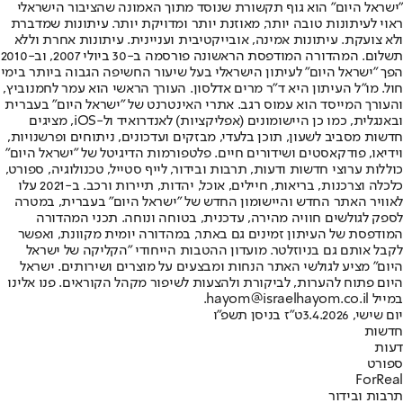
"ישראל היום" הוא גוף תקשורת שנוסד מתוך האמונה שהציבור הישראלי
ראוי לעיתונות טובה יותר, מאוזנת יותר ומדויקת יותר. עיתונות שמדברת
ולא צועקת. עיתונות אמינה, אובייקטיבית ועניינית. עיתונות אחרת וללא
תשלום. המהדורה המודפסת הראשונה פורסמה ב-30 ביולי 2007, וב-2010
הפך "ישראל היום" לעיתון הישראלי בעל שיעור החשיפה הגבוה ביותר בימי
חול. מו"ל העיתון היא ד"ר מרים אדלסון. העורך הראשי הוא עמר לחמנוביץ,
והעורך המייסד הוא עמוס רגב. אתרי האינטרנט של "ישראל היום" בעברית
ובאנגלית, כמו כן היישומונים (אפליקציות) לאנדרואיד ול-iOS, מציגים
חדשות מסביב לשעון, תוכן בלעדי, מבזקים ועדכונים, ניתוחים ופרשנויות,
וידיאו, פודקאסטים ושידורים חיים. פלטפורמות הדיגיטל של "ישראל היום"
כוללות ערוצי חדשות ודעות, תרבות ובידור, לייף סטייל, טכנולוגיה, ספורט,
כלכלה וצרכנות, בריאות, חיילים, אוכל, יהדות, תיירות ורכב. ב-2021 עלו
לאוויר האתר החדש והיישומון החדש של "ישראל היום" בעברית, במטרה
לספק לגולשים חוויה מהירה, עדכנית, בטוחה ונוחה. תכני המהדורה
המודפסת של העיתון זמינים גם באתר, במהדורה יומית מקוונת, ואפשר
לקבל אותם גם בניוזלטר. מועדון ההטבות הייחודי "הקליקה של ישראל
היום" מציע לגולשי האתר הנחות ומבצעים על מוצרים ושירותים. ישראל
היום פתוח להערות, לביקורת ולהצעות לשיפור מקהל הקוראים. פנו אלינו
במייל hayom@israelhayom.co.il.
יום שישי, 3.4.2026
ט"ז בניסן תשפ"ו
חדשות
דעות
ספורט
ForReal
תרבות ובידור