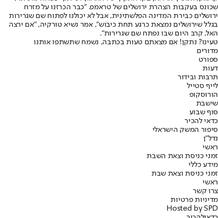
שכונס בעקבות הצהרת ירושלים של טראמפ. "כבר הכרזנו על מזרח
ירושלים כבירת המדינה הפלשתינית, אבל לא יכולנו לפתוח שם שגרירות
בגלל שירושלים נמצאת כרגע תחת כיבוש", אמר נשיא טורקיה, "אם ירצה
האל, קרב היום שבו נפתח שם שגרירות".
טעינו? נתקן! אם מצאתם טעות בכתבה, נשמח שתשתפו אותנו
מדורים
ספורט
דעות
תרבות ובידור
לייף סטייל
הורוסקופ
שישבת
סוף שבוע
כדאי להכיר
סיפור המשק הישראלי
נדל"ן
ראשי
זמני כניסת וצאת השבת
מידע כללי
זמני כניסת וצאת שבת
ראשי
צרו קשר
מדיניות פרטיות
Hosted by SPD
כדאי
להכיר