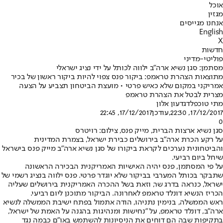
אוכל
מגזין
אנחנו מגייסים
English
X
חדשות
פוליטי-מדיני
מסתמן: סגן נשיא ארה"ב ילווה לכותל על ידי נציג ישראלי
מתוצאות הצהרת טראמפ: ביקור פנס צפוי להיות ביקור ראשון של בכיר
אמריקני במקום שלא כאיש פרטי • מועצת הביטחון תצביע על הצעה
מצרית לבטל את הצהרת טראמפ
מתי טוכפלד
גדעון אלון
17/12/2017, 22:30
,עודכן
17/12/2017, 22:45
0
סגן נשיא ארצות הברית, מייק פנס, צילום: רויטרס
על רקע הכרת ארה"ב בירושלים כבירת ישראל, בצמרת המדינית
והביטחונית נערכים לקראת ביקורו של סגן נשיא ארה"ב מייק פנס בישראל
שיחל ביום רביעי.
על פי המסתמן, פנס יהיה האישיות האמריקנית הבכירה הראשונה
שתבקר בכותל המערבי בביקור שלא יוגדר פרטי. פנס ילווה בנציג רשמי של
ישראל, כנראה בדרג שר, וזאת בשל ההכרה האמריקנית בירושלים שעליה
הכריז הנשיא דונלד טראמפ לאחרונה. הביקור מתוכנן ליום רביעי.
ראש הממשלה, בנימין נתניהו, הודה אתמול בפתח ישיבת הממשלה לנשיא
ארה"ב, דונלד טראמפ, על "נחישות ומנהיגות בהגנה על האמת של ישראל,
בתקיפות שבה הם דוחים את הניסיונות להשתמש באו"ם כבמה נגד