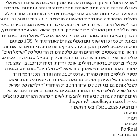
"ישראל היום" הוא גוף תקשורת שנוסד מתוך האמונה שהציבור הישראלי
ראוי לעיתונות טובה יותר, מאוזנת יותר ומדויקת יותר. עיתונות שמדברת
ולא צועקת. עיתונות אמינה, אובייקטיבית ועניינית. עיתונות אחרת וללא
תשלום. המהדורה המודפסת הראשונה פורסמה ב-30 ביולי 2007, וב-2010
הפך "ישראל היום" לעיתון הישראלי בעל שיעור החשיפה הגבוה ביותר בימי
חול. מו"ל העיתון היא ד"ר מרים אדלסון. העורך הראשי הוא עמר לחמנוביץ,
והעורך המייסד הוא עמוס רגב. אתרי האינטרנט של "ישראל היום" בעברית
ובאנגלית, כמו כן היישומונים (אפליקציות) לאנדרואיד ול-iOS, מציגים
חדשות מסביב לשעון, תוכן בלעדי, מבזקים ועדכונים, ניתוחים ופרשנויות,
וידיאו, פודקאסטים ושידורים חיים. פלטפורמות הדיגיטל של "ישראל היום"
כוללות ערוצי חדשות ודעות, תרבות ובידור, לייף סטייל, טכנולוגיה, ספורט,
כלכלה וצרכנות, בריאות, חיילים, אוכל, יהדות, תיירות ורכב. ב-2021 עלו
לאוויר האתר החדש והיישומון החדש של "ישראל היום" בעברית, במטרה
לספק לגולשים חוויה מהירה, עדכנית, בטוחה ונוחה. תכני המהדורה
המודפסת של העיתון זמינים גם באתר, במהדורה יומית מקוונת, ואפשר
לקבל אותם גם בניוזלטר. מועדון ההטבות הייחודי "הקליקה של ישראל
היום" מציע לגולשי האתר הנחות ומבצעים על מוצרים ושירותים. ישראל
היום פתוח להערות, לביקורת ולהצעות לשיפור מקהל הקוראים. פנו אלינו
במייל hayom@israelhayom.co.il.
יום רביעי, 13.5.2026
כ"ו באייר תשפ"ו
חדשות
דעות
ספורט
ForReal
תרבות ובידור