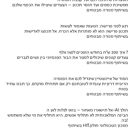
הטעויות שיחתכו לכם את קצבת הפנסיה
ממשיכת כספים ועד חוסר תכנון – הצעדים שיצילו את הכסף שלכם
בשיתוף מנורה מבטחים
רגע לפני פרישה: הטעות שאסור לעשות
תכנון פרישה הוא לא מותרות אלא הכרח. אל תכנעו לאדישות
בשיתוף מנורה מבטחים
איך 200 ש"ח בחודש הופכים ל140 אלף ?
צעדים קטנים שיכולים לסגור את הבור הפנסיוני בין נשים לגברים
בשיתוף מנורה מבטחים
הסוד של איינשטיין שיגדיל לכם את הפנסיה
הריבית דריבית עובדת לטובתכם רק אם תתחילו מוקדם. כך תבנו עתיד
בטוח
בשיתוף מנורה מבטחים
אל תישארו מאחור – בואו לגלות לאן ה-AI הולך
הבינה המלאכותית לא תחליף אנשים, היא תחליף את מי שלא משתמש
בה!
בשיתוף HIT,המכון הטכנולוגי חולון