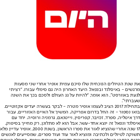
את שנת הטיולים הנוכחית שלו סיכם עמית אופיר אחרי שני מסעות
מרגשים - באיסלנד ובנפאל. היעד האחרון היה גם סימלי עבורו. “רציתי
לגעת באוורסט”, הוא אומר, “להיות על גג העולם ולסכם בכך את השנה
שעברתי”.
בתחילת 2017 הציב לעצמו אופיר מטרה - לבקר בעשרה יעדים אקזוטיים.
בואו נספור - זה החל בדרום אפריקה, המשיך אל האיים האזוריים, עבור
דרך איטליה, ספרד, זנזיבר, קפריסין, וייטנאם, גרמניה ורוסיה. יחד עם
איסלנד ונפאל זה יוצא אחד-עשר, אבל הוא לא מתלונן, רק מחייך בסיפוק.
17 שנה אחרי שהוציא לאור את ספרו הראשון, בשנת 2000, אופיר עדיין מלא
תשוקה לטיולים ולכתיבה ומוציא לאור עוד ועוד ספרים, שמסייעים לאנשים