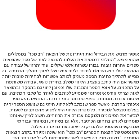
אופיר מדגיש את הבידול ואת היתרונות של הוצאת “רב מכר” במסלולים
שהוא מציע. “הוזלתי דרמטית את העלות להוצאה לאור של ספר, שהוצאות
ספרים אחרות גובות עבורו עשרות אלפי שקלים. עוד יתרון של עבודה עם
ההוצאה שלי הוא היכולת לזכות בליווי אישי שלי לאורך תהליך הכתיבה. זה
מסייע לתהליך כתיבת הספר, מעניק לכותב אפשרות לבחירות טובות יותר,
מאשר אם היה כותב בעצמו. הליווי משלב בחירת נושא, עבודה משותפת
על התכנים, על אופי הספר והמבנה שלו וכמובן ליווי גם בהפקה ובהוצאה
לאור. יצרתי קורס אינטרנטי שמסייע לכותבים לאורך כל שלבי הכתיבה, עם
שיטות עבודה מגוונות, טמפלטים וסרטוני הדרכה. התוצאה היא ספר
איכותי בהרבה, מאשר ספר שנכתב ללא ליווי. חיוני גם שנושא הספר יהיה
בעל פוטנציאל למכירה. כל מטרת הליווי היא למנוע מהכותבים לטעות,
למזער את הסיכונים ולמקסם עבורם את הרווחים. חשוב לציין שאנחנו
מומחים לא רק בתחום הכתיבה, אלא גם בשיווק, ובמיוחד עבור מי
שמבקשים שהספר שלהם יקבל ייצוג בעוד מדינות בעולם”.
הקונספט של הוצאת הספרים “רב מכר” הוא שונה ומיוחד בקרב הוצאות
הספרים. “בשונה מכל ההוצאות לאור שמסכימות לקבל את כתב היד