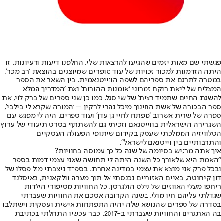
פגשתי שם מאות יזמים שהגיעו להרצאות שלי, החלפנו דיעות ורעיונות. זו
היתה הזדמנות למכור זכויות של עוד סופרים שמיוצגים בהוצאת ‘רב מכר’,
במטרה לתרגם את ספריהם לשפה הווייטנאמית. בין השאר את הספר
המצליח של ליאת רוקח זמרוני ‘אומנות ההורות’ ואת ‘המדריך המלא
להשגת החיים שתמיד רצית’ של שי סגל. כמו כן שני ספרים של ברק לוי, את
ספר הבכורה של אשת החינוך מיכל נהרי לרקין – ‘המורה שקרא לי בילבי’,
ספרה של שרית אשרוב ‘מפתח לחיי גן עדן’ ועוד ספרים. היה לי מפגש עם
השגרירה הישראלית בווייטנאם וזכיתי גם להשתתף בסרט תיעודי של ערוץ
הטלוויזיה הממלכתי שעסק בקידום שיתופי הפעולה העסקיים
והתרבותיים בין וייטנאם לישראל”.
איך אתה מרגיש בסיומה של שנה כל כך עמוסה בחוויות?
“האמת היא שלאורך כל השנה היתה לי תחושה שאני עצמי דמות בספר
ובכל פרק אני מוצא את עצמי במדינה אחרת. בספרד ניצבתי מול פסלו של
דון קיחוטה, באיים האזוריים נכנסתי אל תוך מערה וולקאנית, באיסלנד
ריחפו מעלי האווזים של נילס הולגרסן. כל החוויות מסיפורי הילדות
שגדלתי עליהם חיו מולי. בשנה הקרובה אסכם את החוויות שעברתי
בסדרה של ספרים שהנושא שלה יהיה התפתחות אישית ועסקית וישתלבו
בה האתגרים והחוויות שעברתי ב-2017. כבר עכשיו התחלתי בכתיבת