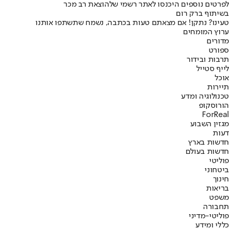
לפרטים נוספים היכנסו לאתר רשמי של
הוצאת רב מכר
בשיתוף ברק רום
טעינו? נתקן! אם מצאתם טעות בכתבה, נשמח שתשתפו אותנו
ערוץ המומחים
מדורים
ספורט
תרבות ובידור
לייף סטייל
אוכל
תיירות
טכנולוגיה ומדע
הורוסקופ
ForReal
מגזין השבוע
דעות
חדשות בארץ
חדשות בעולם
פוליטי
ביטחוני
חינוך
בריאות
משפט
תחבורה
פוליטי-מדיני
כללי ומידע