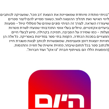
“בניתי מתודה מיוחדת שמאפיינת את הוצאת ‘רב מכר’, שמעניקה לכותבים
ליווי האישי ואת תהליך ההוצאה לאור, כשאני מסייע להם ליצור ספרים
שיעוררו השראה. לצורך זה הגיתי סוגים שונים של מסלולי טיול - מסעות
ביעדים אקזוטיים, טיולים בעלי אופי התנדבותי שנועדו לשרת מטרות
נעלות - כמו שמירה על הסביבה, תמיכה בקהילה, סיוע לבעלי חיים
המצויים בסכנת הכחדה, הקמת בתי ספר במדינות באפריקה. כל אלה הן
חוויות יוצאות דופן ומעצימות, שמאפשרות לכותב לצאת משגרת חייו
ולכתוב ספר בכל תחום שיבחר, מזווית אישית של חוויה והתנסות.
(המסעות הללו הם בשיתוף חברת “גו אקו” ועוד חברות”.