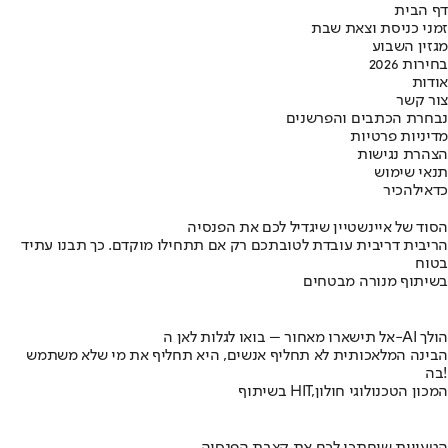
דף הבית
זמני כניסת וצאת שבת
מגזין השבוע
בחירות 2026
אודות
צור קשר
נבחרת הכתבים והפרשנים
מדיניות פרטיות
הצהרת נגישות
תנאי שימוש
כדאי
להכיר
הסוד של איינשטיין שיגדיל לכם את הפנסיה
הריבית דריבית עובדת לטובתכם רק אם תתחילו מוקדם. כך תבנו עתיד
בטוח
בשיתוף מנורה מבטחים
אל תישארו מאחור – בואו לגלות לאן ה-AI הולך
הבינה המלאכותית לא תחליף אנשים, היא תחליף את מי שלא משתמש
בה!
בשיתוף HIT,המכון הטכנולוגי חולון