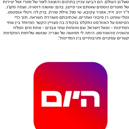
שעל גג העולם. הם הביעו עניין בתרגום והוצאה לאור של ספרי ושל יצירות
של סופרים נוספים שאותם אני מייצג, בהם: שושנה דונאיה, נעמה סקג’ו,
ד”ר יניב זייד, אופיר עקיבא, שי סגל, אילת פורת, ברק לוי, ויטלי אוסטפץ,
נטלי שוחט, רן סיבוני ואחרים, שכתיבתם מעוררת השראה. תוך כדי
הטיפוס על האוורסט נתקלנו בנקודה בה מצויין הקשר המיוחד בין שתי
המדינות - נפאל וישראל, שם מונחות שתי אבנים - אחת מים המלח
והשניה מהאוורסט. היתה לי תחושה של שגריר, שנושא שליחות המקדמת
קשרים עסקיים ותרבותיים בין המדינות”.