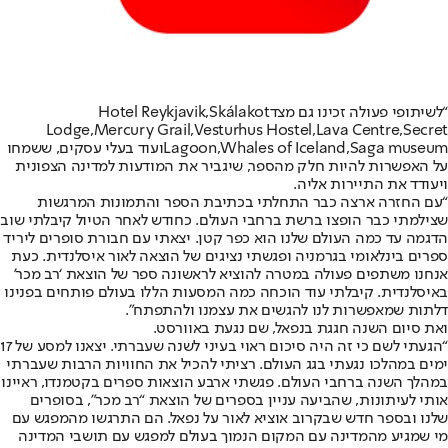
“לשיתופי פעולה זכינו גם מצד
Skálakot
,
Hotel Reykjavik
Lodge
,
Mercury Grail
,
Vesturhus Hostel
,
Lava Centre
,
Secret
Saga museum
,
Whales of Iceland
,
Lagoon
ועוד בעלי עסקים, ששמחו
על האפשרות להיות חלק מהספר, שיגביר את המודעות למדינה הצפונית
ויעודד את התיירות אליה.
“עם החזרה ארצה כבר התחלתי בכתיבת הספר והתמונות המרגשות
שצילמתי כבר הופצו ברשת ברחבי העולם. כחודש לאחר הטיול קיבלתי שוב
הדגמה עד כמה העולם שלנו הוא כפר קטן. יצאתי עם חבורת סופרים ליריד
ספרים בינלאומי בגרמניה ופגשתי נציגים של הוצאה לאור איסלנדית. כעת
אנחנו משתפים פעולה במטרה להוציא לראשונה ספר של הוצאת ‘רב מכר’
באיסלנדית. קיבלתי עוד הוכחה כמה המסעות הללו בעולם פותחים בפנינו
דלתות שמאפשרות לנו להגשים את עצמנו ולהתפתח”.
ואת סיום השנה חגגת בנפאל, שם נגעת באוורסט.
“הגעתי לשם כי זה היה סיכום ראוי בעיני לשנה שעברתי. יצאנו למסע של 17
ימים במהלכו נגעתי בגג העולם. רציתי להכיל את החוויות הרבות שעברתי
במהלך השנה ברחבי העולם. פגשתי ארבע הוצאות ספרים בקטמנדו, ראיינו
אותי לעיתונות, שהביעה עניין בספרים של הוצאת “רב מכר”, בסופרים
שלנו ובספר חדש שבקרוב אוציא לאור על נפאל. הם התרגשו מהמפגש עם
מי שמגיע מהמדינה עם המקום הנמוך בעולם למפגש עם תושבי המדינה