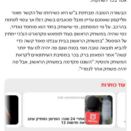
אמר בכר לשחקניו.
הבשורה הטובה מבחינת ב"ש היא כשירותו של הקשר מאור 
מליקסון שאמנם עדיין סובל מכאבים בשוק רגלו אך צפוי לפתוח 
בהרכב. על פי המסתמן, מי שישחק בחוד הוא מוחמד גאדיר, 
כפי שהיה במשחק הראשון בעוד תומאש פקהארט הצ'כי ימתין 
על הספסל. "במשחק הראשון בבית עבדנו מאוד קשה כדי 
להביא תוצאה טובה ואני בטוח שגם פה יהיה לנו עוד יותר 
קשה" אמר המאמן ברק בכר במסיבת העיתונאים לקראת 
המשחק והוסיף: "השגנו מקדמה במשחק הראשון, אבל פה 
יהיה משחק אחר לגמרי".
עוד כותרות
מערכת תרבות היום
|
8:54
שחר 
אחרי 24 שנה: הפרשן הוותיק עוזב
את חדשות 13
של 