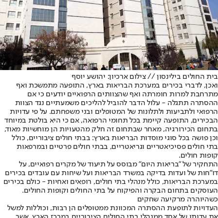
בית החולים בילינסון // צילום ארכיון: יהושע יוסף
ואכן, לדברי בכירים במערכת הבריאות בארץ, התופעה מתמשכת ואף
מתרחבת למרות חומרתה ואף שהצוותים הרפואיים יודעים כי אם
ההסתרה תתגלה - עלול הדבר להוביל להליכים משמעתיים נגד הצוות
הרפואי ולתביעות ולתלונות של המטופלים ובני משפחתם. על פי עדויות
הבכירים, התופעה קיימת בכל תחומי הרפואה, אם כי היא בולטת במיוחד
בתחום הכירורגיה, מאחר שבתחום זה חלק מהטעויות הן מוחשיות מאוד,
וכן פושה בכל סוגי מוסדות הבריאות בארץ: בבתי חולים ציבוריים, כולל
בתי חולים פסיכיאטריים וגריאטריים, בבתי חולים פרטיים ובמרפאות
קופות חולים.
התחקיר של "בריאות היום" מבוסס על תיעוד של מקרים רפואיים, על
דו"חות של ועדות בדיקה במשרד הבריאות ועל שיחות עם עובדים בכירים
במערכת הבריאות, כולל מנהלי בתי חולים, רופאים ואחיות - כולם בכירים
העוסקים בתחום הבקרה והפיקוח על בתי החולים וקופות החולים.
כשהיוהרה מרקיעה שחקים
העדויות לתופעת ההסתרה המכוונת ממטופלים הן רבות, וכוללות למשל
את עדותו של אחד ממנהלי בתי החולים הציבוריים במרכז הארץ, אשר