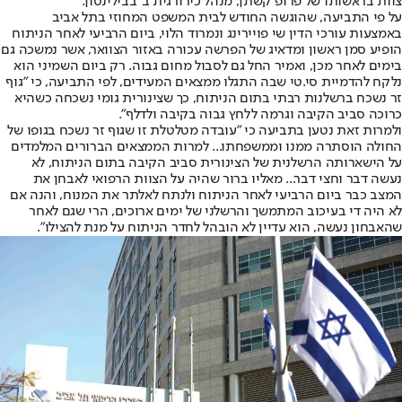
צוות בראשותו של פרופ' קשתן, מנהל כירורגית ב' בבילינסון.
על פי התביעה, שהוגשה החודש לבית המשפט המחוזי בתל אביב
באמצעות עורכי הדין שי פויירינג ונמרוד הלוי, ביום הרביעי לאחר הניתוח
הופיע סמן ראשון ומדאיג של הפרשה עכורה באזור הצוואר, אשר נמשכה גם
בימים לאחר מכן, ואמיר החל גם לסבול מחום גבוה. רק ביום השמיני הוא
נלקח להדמיית סי.טי שבה התגלו ממצאים המעידים, לפי התביעה, כי "גוף
זר נשכח ברשלנות רבתי בתום הניתוח, כך שצינורית גומי נשכחה כשהיא
כרוכה סביב הקיבה וגרמה ללחץ גבוה בקיבה ולדלף".
ולמרות זאת נטען בתביעה כי "עובדה מטלטלת זו שגוף זר נשכח בגופו של
החולה הוסתרה ממנו וממשפחתו... למרות הממצאים הברורים המלמדים
על הישארותה הרשלנית של הצינורית סביב הקיבה בתום הניתוח, לא
נעשה דבר וחצי דבר... מאליו ברור שהיה על הצוות הרפואי לאבחן את
המצב כבר ביום הרביעי לאחר הניתוח ולנתח לאלתר את המנוח, והנה אם
לא היה די בעיכוב המתמשך והרשלני של ימים ארוכים, הרי שגם לאחר
שהאבחון נעשה, הוא עדיין לא הובהל לחדר הניתוח על מנת להצילו".