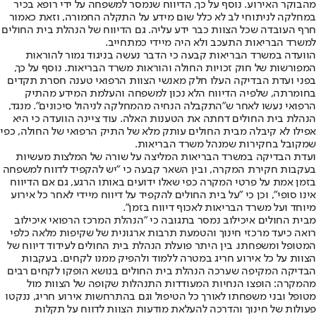
מהבוקר האירוע. נוסף על כך, הדיווח שנמסר למשפחה על ידי רופא בכיר
במחלקה לניתוחי לב לא כלל שום מידע על התקלה החמורה, וזאת כאמור
חרף העובדה שכל הצוות כבר ידע עליה. גם הדיווח של הנהלת בית החולים
למשרד הבריאות התעכב ולא היה מיידי כמתחייב.
הוועדה במשרד הבריאות קבעה כי הדבר נעשה בניגוד גמור להוראות
המפורשות של חוק זכויות החולה והוראות משרד הבריאות. נוסף על כך,
בפני ועדת הבדיקה העלו חלק מאנשי הצוות הרפואי טענה חסרת תקדים
בחומרתה, שלפיה הדיווח הלא נכון למשפחה והעלמת המידע מהתיק
הרפואי נעשו לאחר ש"התקבלה הנחיה מהמחלקה לניהול סיכונים". מנגד,
הנהלת בית החולים דחתה את הטענות האלה. עוד ציינה הוועדה כי היא
אפילו לא קיבלה מבית החולים עותק מלא של התיק הרפואי של החולה, כפי
שמקובל בחקירות שמנהל משרד הבריאות.
ועדת הבדיקה במשרד הבריאות המליצה על שורה של המלצות מעשיות
בעקבות חקירת המקרה, ובין השאר קבעה כי "יש להקפיד לדווח למשפחה
בזמן אמת על פרטי המקרה כפי שאלו ידועים באותו הרגע, גם אם הדיווח
אינו סופי", וכן כי "על בית החולים להקפיד על דיווח מיידי לאחר כל אירוע
מיוחד ועל משרד הבריאות לאכוף דיווח בזמן".
מבית החולים איכילוב נמסר בתגובה כי "הנהלת המרכז הרפואי איכילוב
רואה כיעד מרכזי חינוך והטמעת תרבות ארגונית של שקיפות מלאה כלפי
המטופל ומשפחתו. בין היתר פועלת הנהלת בית החולים לעידוד דיווח של
הצוות על כל אירוע חריג במטרה ללמוד ולהפיק ממנו לקחים. בעקבות
הבדיקה המקיפה שערכה הנהלת בית החולים בנושא הופקו לקחים רבים
מהמקרה: הופצו הנחיות המעודדות התנהלות שקופה של הצוות מול
מטופל ובני משפחתו לאורך כל הטיפול וגם בהתרחשות אירוע חריג, ננקטו
פעולות של חינוך והדרכה להעלאת מודעות הצוות לדווח על תקלות