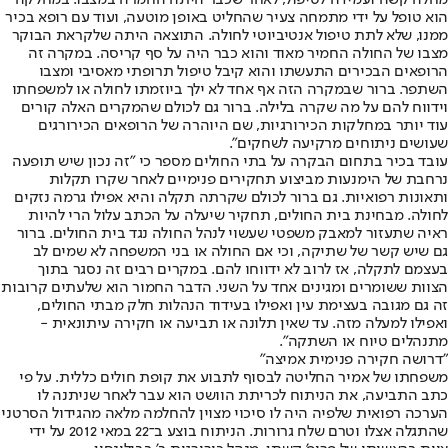
הוא טופל על ידי מתמחה צעיר שהחליט באופן מוטעה, ועוד עם רופא בכיר
ממנו, שלא לתת טיפול אנטיביוטי לחולה. התוצאה היתה שלקראת הבוקר
מצבו של החולה החמיר מאוד והוא כבר היה על סף קריסה. במקרה זה
הרופאים הבכירים התעשתו והוא קיבל טיפול תרופתי מאסיבי ומצבו
השתפר. ברור שבמקרה הזה אף אחד לא ילך ביוזמתו לחולה או למשפחתו
וידווח להם על מה שקרה בלילה. ברור גם לכולם שהמקרים האלה קורים
עוד יותר במחלקות הכירורגיות, שם היוהרה של הרופאים הכירורגים
שעושים ניתוחים מרקיעה לשחקים".
עובד בכיר בתחום הבקרה על בתי החולים מספר כי "זה נכון שיש תופעה
נרחבת של הימנעות מביצוע תחקירים פנימיים לאחר שקרו תקלות
ותאונות רפואיות. גם ברור לכולם שקרתה תקלה והיא אפילו גרמה נזקים
לחולה. מבחינת בית החולים, תחקיר שיעלה על הכתב עלול הרי להיות
ראיה שתעזור למאבק משפטי שעשוי לנהל החולה נגד בית החולים. ברור
גם שיש קשר של שתיקה, וכי אם החולה או בני המשפחה לא שמים לב
בעצמם לתקלה, אז לרוב לא ידווחו להם. במקרים רבים זה נסגר בתוך
הצוות ששומרים ומגינים אחד על השני. הדבר החמור הוא שלעתים קרובות
זה גם מגובה בעצימת עין ואפילו בעידוד הנהלות חלק מבתי החולים,
ואפילו למעלה מזה. עד שאין תלונה או תביעה או חקירה עיתונאית -
מתנהלים טיוח או השתקה".
"דרושה חקירה פנימית אמיצה"
משפחתו של אמיר החליטה לבסוף לתבוע את קופת חולים כללית. על פי
כתב התביעה, את הניתוח לכריתת הוושט הוא עבר לאחר שניתנה לו
הערכה רפואית שלפיה היה לו סיכוי מצוין להחלמה מלאה מהגידול הסרטני
שהתגלה אצלו וטרם שלח גרורות. הניתוח בוצע ב־22 במאי 2012 על ידי