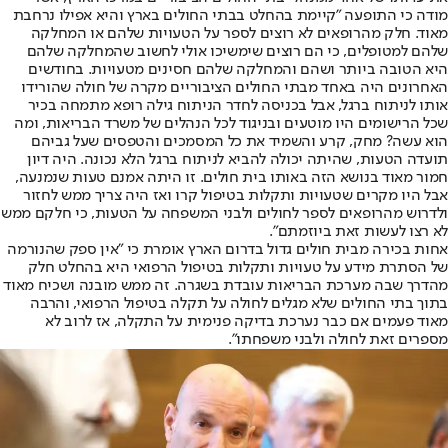
מודה כי התופעה "קיימת בהחלט בבתי החולים בארץ והיא אפילו נרחבת
מאוד. חלק מהרופאים לא רוצים לספר על הטעויות שלהם או המחלקה
שלהם למטופלים, כי הם רוצים שימשיכו אולי לחשוב שהמחלקה שלהם
היא הטובה ביותר ושהם והמחלקה שלהם חסינים מטעויות. בחודשים
האחרונים היה באחד מבתי החולים הציבוריים מקרה של חולה שהורידו
אותו לניתוח ברגל, אבל בכניסה לחדר הניתוח גילה רופא מתמחה בכיר
שכל הרישומים היו מוטעים ובניגוד לכל הנהלים של משרד הבריאות, ומה
הוא עשה? מחק, קרע והשמיד את כל המסמכים והטפסים שעל גביהם
תועדה הטעות, שהיתה יכולה להביא לניתוח ברגל הלא נכונה. היה דיון
חמור מאוד בנושא הזה באותו בית חולים. זו היתה אמנם טעות שנמנעה,
אבל היו מקרים שטעויות ותקלות בטיפול קרו ואז היה צריך ממש לחזור
ולדרוש מהרופאים לספר לחולים ולבני המשפחה על הטעות, כי חלקם ממש
לא רצו לעשות זאת ביוזמתם".
אחות בכירה מבית חולים גדול בדרום הארץ אומרת כי "אין ספק שהנורמה
של הסתרת מידע על טעויות ותקלות בטיפול הרפואי היא בהחלט חלק
מהדרך שבה מערכת הבריאות עובדת בשגרה. זה ממש מובנה ושכיח מאוד
בתוך בתי החולים שלא מגלים לחולה על תקלה בטיפול הרפואי, והרבה
מאוד פעמים אם כבר נערכת בדיקה פנימית על התקלה, אז לרוב לא
מספרים זאת לחולה ולבני משפחתו".