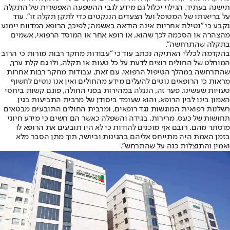
תישנה בעתיד. הגילוי יכלול גם מידע לגבי ההשפעה האפשרית של התקלה
על בריאותו של המטופל ועל הצעדים הננקטים כדי לתקן תקלה זו". עוד
נקבע כי "נטילת אחריות אינה הודאה באשמה; לפיכך, הרופא המדווח יימנע
מהצהרה או הסכמה לכך שהוא, או רופא אחר או המוסד הרפואי, אשמים
בתקלה שהתרחשה".
בהקדמה לכללי האתיקה נכתב עוד כי "עבודות מחקר רבות מורות כי הרוב
המוחלט של החולים רוצים לדעת על כל טעות או תקלה, ולו גם קלת ערך,
שהתרחשה במהלך הטיפול הרפואי. עם זאת, עבודות מחקר רבות אחרות
מראות כי הרופאים נוטים להעלים מידע מהחולים ואין אנו נוטים לחשוף
טעויות שעשינו. פער זה, הנגלה במהירות בפני החולה, פוגם קשות ביחסי
האמון בינו לבין הרופא, והוא שעומד ביסודן של מרבית התביעות בגין
רשלנות רפואית המוגשות נגד רופאים, ומרבית החולים התובעים מבטאים
תחושות של כעס, מרירות, בגידה והשפלה כאשר הם חשים כי מידע חיוני
מוסתר מהם. רובם אף מוכנים להודות כי לא היו תובעים את הרופא לו
בזמן האמת היה מתייחס אליהם בהגינות וביושר, תוך מתן הסבר מלא
ואמין והתנצלות כנה על שהתרחש".