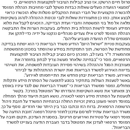
פרופ' חיים הרשקו, אז נציב קבילות הציבור למקצועות הרפואיים, כי
"ממצאי הוועדה מעלים שאלות כבדות משקל לגבי מחויבות הנהלת המוסד
להכשרה מקצועית של חברי הצוות המקבלים מטלות שלא הוכשרו כראוי
לבצע אותן. כמו כן מתעוררות שאלות לגבי נכונות ההנהלה לנהוג בשקיפות
מלאה אל מול בני המשפחה וחברי ועדת הבדיקה, הזכאים לקבל את מלוא
המידע העומד לרשות הנהלת בית החולים. בעקבות הערות אלו התבקשה
הנהלת המוסד לפרט אילו צעדים מנהליים ננקטו על ידיה כדי לתקן את
הפגמים שדו"ח הוועדה מצביע עליהם".
בעקבות פניית "ישראל היום" הודיע משרד הבריאות כי הוא יפתח בבדיקה
מחודשת של הפרשה, תוך התמקדות במידע שהוסתר במכוון מהמשפחה
ומהמשרד. ד"ר בועז לב, המכהן כיום כנציב קבילות הציבור למקצועות
הרפואיים, מסר כי "בבחינה שלאחר מעשה צריך לבחון בחומרה את
מעורבות הסגל וההנהלה בשיהוי מסירת העובדות למשפחה, את השיהוי
בדיווח האירוע למשרד הבריאות ואת יושרת ההתנהלות עד לבירור
האירוע. משרד הבריאות יבחן מחדש את התייחסותו לאירוע".
באשר לטענות העולות בתחקיר בנוגע לתופעה של הסתרת מידע ותקלות
מחולים, נמסר ממשרד הבריאות כי "משרד הבריאות שם לנגד עיניו באומץ
רב ומאתגר את נושא השקיפות והגדרתו של 'המטופל במרכז'. בקשר
לטענות על הסתרת מידע רפואי לכאורה, נושא חובת תיעוד מהלך המחלה
במוסד רפואי מעוגן בחוק זכויות החולה ובהנחיות המשרד על חובת ניהול
הרשומה הרפואית. ברוח הזו נכתבו כבר בין היתר שני חוזרים. נוסף על כך,
משרד הבריאות עתיד לפרסם עדכון לחוזר מינהל רפואה 'חובת הודעה של
מוסד רפואי על פטירות ואירועים חריגים'. במסגרת העדכון, תקום חובה על
המוסד הרפואי לעדכן את המטופל בדבר העברת הודעה בעניינו למשרד
הבריאות".