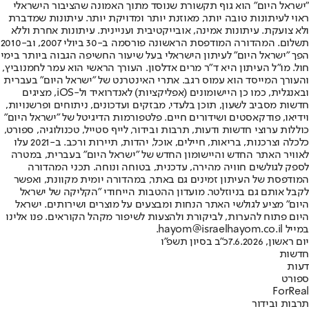
"ישראל היום" הוא גוף תקשורת שנוסד מתוך האמונה שהציבור הישראלי
ראוי לעיתונות טובה יותר, מאוזנת יותר ומדויקת יותר. עיתונות שמדברת
ולא צועקת. עיתונות אמינה, אובייקטיבית ועניינית. עיתונות אחרת וללא
תשלום. המהדורה המודפסת הראשונה פורסמה ב-30 ביולי 2007, וב-2010
הפך "ישראל היום" לעיתון הישראלי בעל שיעור החשיפה הגבוה ביותר בימי
חול. מו"ל העיתון היא ד"ר מרים אדלסון. העורך הראשי הוא עמר לחמנוביץ,
והעורך המייסד הוא עמוס רגב. אתרי האינטרנט של "ישראל היום" בעברית
ובאנגלית, כמו כן היישומונים (אפליקציות) לאנדרואיד ול-iOS, מציגים
חדשות מסביב לשעון, תוכן בלעדי, מבזקים ועדכונים, ניתוחים ופרשנויות,
וידיאו, פודקאסטים ושידורים חיים. פלטפורמות הדיגיטל של "ישראל היום"
כוללות ערוצי חדשות ודעות, תרבות ובידור, לייף סטייל, טכנולוגיה, ספורט,
כלכלה וצרכנות, בריאות, חיילים, אוכל, יהדות, תיירות ורכב. ב-2021 עלו
לאוויר האתר החדש והיישומון החדש של "ישראל היום" בעברית, במטרה
לספק לגולשים חוויה מהירה, עדכנית, בטוחה ונוחה. תכני המהדורה
המודפסת של העיתון זמינים גם באתר, במהדורה יומית מקוונת, ואפשר
לקבל אותם גם בניוזלטר. מועדון ההטבות הייחודי "הקליקה של ישראל
היום" מציע לגולשי האתר הנחות ומבצעים על מוצרים ושירותים. ישראל
היום פתוח להערות, לביקורת ולהצעות לשיפור מקהל הקוראים. פנו אלינו
במייל hayom@israelhayom.co.il.
יום ראשון, 7.6.2026
כ"ב בסיון תשפ"ו
חדשות
דעות
ספורט
ForReal
תרבות ובידור