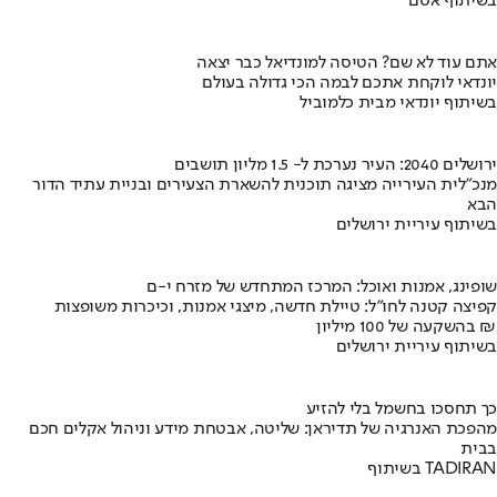
בשיתוף אסם
אתם עוד לא שם? הטיסה למונדיאל כבר יצאה
יונדאי לוקחת אתכם לבמה הכי גדולה בעולם
בשיתוף יונדאי מבית כלמוביל
ירושלים 2040: העיר נערכת ל- 1.5 מליון תושבים
מנכ"לית העירייה מציגה תוכנית להשארת הצעירים ובניית עתיד הדור
הבא
בשיתוף עיריית ירושלים
שופינג, אמנות ואוכל: המרכז המתחדש של מזרח י-ם
קפיצה קטנה לחו"ל: טיילת חדשה, מיצגי אמנות, וכיכרות משופצות
בהשקעה של 100 מיליון ₪
בשיתוף עיריית ירושלים
כך תחסכו בחשמל בלי להזיע
מהפכת האנרגיה של תדיראן: שליטה, אבטחת מידע וניהול אקלים חכם
בבית
בשיתוף TADIRAN