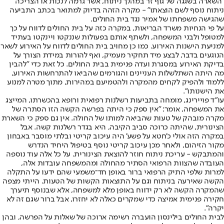
"השארה בשגגה של גוף זר במהלך ניתוח, אשר גרמה לנכות או הצריכה
ניתוח נוסף לשם הוצאתו" - מקרה הזהה בדיוק למתואר בכתב התביעה
שהגישה משפחתו של אמיר נגד בית החולים.
על פי הנחיות משרד הבריאות, במקרה כזה על בית החולים לדווח על כך
למטופל ולבני המשפחה, ולשתף אותם בפעולות שננקטו ויינקטו בעתיד
למניעת הישנות האירוע. כמו כן מחויב בית החולים לדווח על האירוע לשאר
הנוגעים בדבר, לבצע מיד תחקיר מעמיק, ואף להורות במידת הצורך על
בדיקת האירוע במסגרת ועדה פנימית בבית החולים. כל זאת כדי "להבין
מה היתה השתלשלות העניינים והגורמים שהביאו להתרחשות האירוע,
ללמוד ולהפיק לקחים מהמקרה ולהטמיעם במהירות, מתוך מטרה למנוע
את הישנותו".
עו"ד פויירינג, מומחה בתביעות רשלנות רפואית ורופא בהכשרתו, המייצג
את המשפחה, אומר: "אין ספק כי היתה בפרשה הקשה הזו הסתרה של
מקרה מובהק של טעות שהביאה למותו של החולה. אין גם ספק כי השארת
הצינורית, שהיתה כרוכה סביב הקיבה, היא בגדר רשלנות קשה. אבל
במקרה הזה אולי כ'חטא על פשע' היה עיכוב קריטי ובלתי מוסבר באבחון
מקור הזיהום, ולאחר מכן עיכוב קריטי נוסף בטיפול היחיד הנדרש
והמתבקש - עריכת ניתוח חוזר להוצאת הצינורית. על כל אלה עוד נוספה
העובדה שהצוות הרפואי הסתיר מהחולה ומהמשפחה עובדות אלה,
למרות שלפי התיק הרפואי ברור באופן חד־משמעי שהם ידעו על התקלה
הקשה שאירעה בניתוח וגם על התוצאות הקשות של הטעות. הייתי מצפה
שהמקרה הקשה לא רק ידווח באופן מלא למשפחה, אלא שבנוסף תיערך
חקירה פנימית אמיצה כדי שמקרים כאלה לא יחזרו, אבל ברור שגם זה לא
יקרה".
לבית החולים בילינסון הועברה רשימה ארוכה של שאלות על הפרשה, ובהן