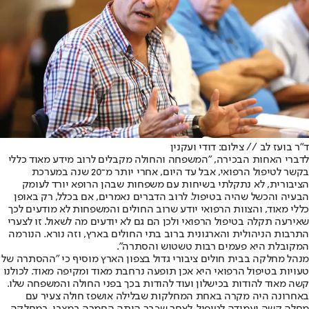
ד"ר בועז לב // צילום: דודי ועקנין
לדברי האחות הבכירה, "המשפחה והחולה מקבלים לרוב מידע מאוד כללי
בקשר לטיפול הרפואי, אבל עד היום, אחרי יותר מ־20 שנה במערכת
הציבורית, לא נתקלתי בשיחות עם משפחות שבהן הרופא יורד לעומק
הבעיה והכשל שהיה בטיפול. לרוב הדברים נאמרים, אם בכלל, רק באופן
כללי מאוד, והצוות הרפואי יודע שרוב החולים והמשפחות לא מודעים לכך
שאירעה תקלה בטיפול הרפואי ולכן הם גם לא יודעים מה לשאול. זו לצערי
התרבות הניהולית והארגונית ברוב בתי החולים בארץ, וזה נורא. הנורמה
המקובלת היא פעמים רבות טשטוש והסתרה".
מנהל מחלקה בבית חולים ציבורי גדול בצפון הארץ מוסיף כי "ההסתרה של
טעויות בטיפול הרפואי היא אכן תופעה נרחבת מאוד ומקיפה מאוד. לכולנו
קשה מאוד להודות בכישלון ועוד להודות בכך בפני החולה והמשפחה שלו.
באחרונה היה מקרה באחת המחלקות שבלילה אושפז חולה צעיר עם
מחלה קשה ועמידה לטיפול, לאחר שכבר היתה החמרה במצבו. במחלקה