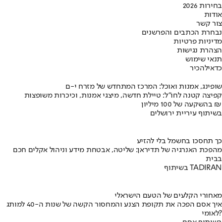
בחירות 2026
אודות
צור קשר
נבחרת הכתבים והפרשנים
מדיניות פרטיות
הצהרת נגישות
תנאי שימוש
כדאי
להכיר
שופינג, אמנות ואוכל: המרכז המתחדש של מזרח י-ם
קפיצה קטנה לחו"ל: טיילת חדשה, מיצגי אמנות, וכיכרות משופצות
בהשקעה של 100 מיליון ₪
בשיתוף עיריית ירושלים
כך תחסכו בחשמל בלי להזיע
מהפכת האנרגיה של תדיראן: שליטה, אבטחת מידע וניהול אקלים חכם
בבית
בשיתוף TADIRAN
מאחורי הקלעים של הטעם הישראלי
איך אסם הפכה את תקופת הצנע והמחסור הקשה של שנות ה-40 למותג
לאומי?