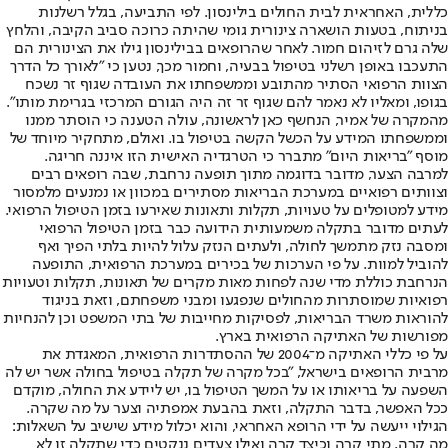
כללית, האחראית לבית החולים בילינסון. לפי התביעה, בגלל רשלנות
בניתוח, בטעות הושארה צינורית גומי שהיתה כרוכה סביב הקיבה, והלחץ
שלה גרם לזיהום חמור. לאחר שהרופאים בבילינסון גילו את הצינורית הם
התעכבו באופן רשלני בטיפול בבעיה, וחמור מכך, נטען כי "לאורך כל הדרך
הצוות הרפואי הסתיר מהתובע וממשפחתו את העובדה שגוף זר נשכח
בגופו, ומאליו לא נאמר להם שגוף זר זה היה הגורם המרכזי בגרימת מותו".
מהמקרה של אמיר, הנחשף כאן לראשונה, עולה הטענה כי הוסתר ממנו
וממשפחתו המידע על הכשל הקשה בטיפול בו. ואולם, מתחקיר מיוחד של
מוסף "בריאות היום" מתברר כי הטרגדיה האישית הזו איננה חריגה.
למרבה הצער, מדובר בדוגמה מתוך תופעה נרחבת, שבה רופאים רבים
וצוותים רפואיים במערכת הבריאות מסתירים במכוון או נמנעים מלמסור
מידע למטופלים על טעויות, תקלות ותאונות שאירעו בזמן הטיפול הרפואי.
לעתים מדובר בתקלה משמעותית הידועה כבר בזמן הטיפול הרפואי
ומסבה נזק מתמשך לחולה, ולעתים הנזק עלול להיות בלתי הפיך ואף
להוביל למוות. על פי הערכות של בכירים במערכת הרפואית, התופעה
הנרחבת כוללת מדי שנה לפחות מאות מקרים של תאונות, תקלות וטעויות
רפואיות שמוסתרות מהחולים שנפגעו ומבני משפחתם, וזאת בניגוד
להוראות משרד הבריאות, לפסיקות מחייבות של בתי המשפט וכן להנחיות
מפורשות של האתיקה הרפואית בארץ.
על פי כללי האתיקה מ־2004 של ההסתדרות הרפואית, המאגדת את
מרבית הרופאים בישראל, "בכל מקרה של תקלה בטיפול בחולה אשר יש לה
השפעה על בריאותו או על המשך הטיפול בו, יש ליידע את החולה, מוקדם
ככל האפשר, בדבר התקלה, וזאת בהבעת אמפתיה וצער על מה שקרה.
הגילוי ייעשה על ידי הרופא האחראי, והוא יכלול מידע שישיב על השאלות:
מה קרה, מתי קרה וכיצד קרה ואילו צעדים ננקטים כדי שתקלה זו לא