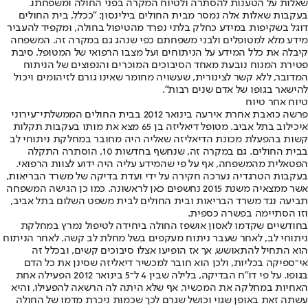
שאלות על הטענות להסתרה ולטיוח המקרה בפני החולה ומשפחתו.
בעקבות שאלות אלה נמסר מבית החולים בילינסון: "ככלל, בית החולים
דוגל בשקיפות במידע כחלק בלתי נפרד מהטיפול בחולה, ומקפיד להעביר
מידע מלא למטופלים ולבני משפחתם כפי שנהג גם במקרה זה. המשפחה
קיבלה את כלל המידע על הניתוחים ועל מצבו הרפואי של המטופל. סיבת
פטירת המנוח נובעת מאחד הסיבוכים המוכרים והנפוצים של הניתוח
המדובר, ללא קשר לצינורית, שעשויה מחומר שאינו גורם לזיהומים ויכול
להישאר בגופו של אדם שנים רבות".
טיוח אחר טיוח
פרשה כואבת אחרת אירעה בינואר 2012 בבית החולים הממשלתי־עירוני
איכילוב בתל אביב. מטופל דיאליזה בן 65 מצא את מותו בעקבות תקלות
קשות בהפעלת מכונת הדיאליזה שאליה היה מחובר במחלקת ניתוחי לב
בבית החולים. גם במקרה זה, שנחשף בחדשות 10, הוסתרה התקלה
הפטאלית מהמשפחה, אף על פי שהמידע עליה היה ידוע לצוות הרפואי.
בעקבות הטרגדיה נערכה חקירה על ידי ועדת בדיקה של משרד הבריאות,
אשר ממצאיה משנת 2015 נחשפים כאן לראשונה. כמו כן הגישה המשפחה
תביעה נגד משרד הבריאות ובית החולים לבית משפט השלום בתל אביב,
וזו הסתיימה בפשרה כספית.
בחודשיים שקדמו לאסון אושפז החולה ביחידה לטיפול נמרץ במחלקת
ניתוחי לב, לאחר שעבר ניתוח מעקפים בשל מחלת לב קשה. לאחר הניתוח
הוא התחיל להתאושש, אך אז הופיעו אצלו סיבוכים קשים, ובכלל זה
אי־ספיקה בכליות, ולכן הוא חובר למכשיר דיאליזה שסינן את כל הדם
בגופו. על פי דו"ח הבדיקה, בלילה שבין 4 ל־5 בינואר 2012 הפעילה אחת
האחיות במחלקה את המכשיר, אף שלא היתה לה הרשאה להפעילו, והיא
עשתה זאת באופן שגוי וכושל שגרם לכך שכמות ניכרת מדמו של החולה