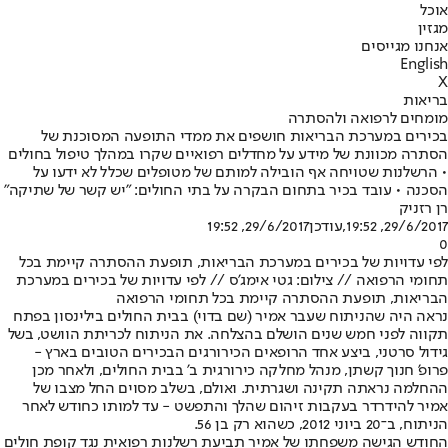
אוכל
מגזין
אנחנו מגייסים
English
X
בריאות
מומחים לרפואה ולהסתרה
בכירים במערכת הבריאות חושפים את ממדי התופעה המסוכנת של
הסתרה מכוונת של מידע על מחדלים רפואיים שקרו במהלך טיפול בחולים
• הרשלנות שטויחה אף הובילה למותם של מטופלים שכלל לא ידעו על
הסכנה • עובד בכיר בתחום הבקרה על בתי החולים: "יש קשר של שתיקה"
רן רזניק
29/6/2017, 19:52
,עודכן
29/6/2017, 19:52
0
לפי עדויות של בכירים במערכת הבריאות, תופעת ההסתרה קיימת בכל
תחומי הרפואה // צילום: גטי אימג'ס // לפי עדויות של בכירים במערכת
הבריאות, תופעת ההסתרה קיימת בכל תחומי הרפואה
נראה היה שהניתוח שעבר אמיר (שם בדוי) בבית החולים בילינסון בפתח
תקווה לפני חמש שנים הושלם בהצלחה. את הניתוח לכריתת הוושט, בשל
גידול סרטני, ביצע אחד הרופאים הכירורגים הבכירים הטובים בארץ -
פרופ' חנוך קשתן, מנהל מחלקה כירורגית ב' בבית החולים, ולאחר מכן
ההחלמה נראתה תקינה ושגרתית. ואולם, בשלב מסוים החל מצבו של
אמיר להידרדר בעקבות זיהום שהלך והתפשט - עד למותו כחודש לאחר
הניתוח, ב־20 ביוני 2012, כשהוא רק בן 56.
החודש הגישה משפחתו של אמיר תביעת רשלנות רפואית נגד קופת חולים