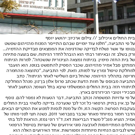
בית החולים איכילוב // צילום ארכיון: יהושע יוסף
על פי התביעה, "חלפו עוד יומיים שבהם התייסר המנוח מהזיהום שפשט
בגופו עד אשר נשלח לבדיקה שהדגימה את הממצאים מבדיקת ההדמיה...
ורק בשלב זה ובאיחור רבתי הוא הובהל לחדר הניתוח, שם בוצעה פתיחה
של בית החזה מימין. בניתוח נמצאה הצינורית שנשכחה". למרות הניתוח
המתקן סבל אמיר מהזיהום, שכבר הספיק להתפשט בגופו. הוא הועבר
למחלקת טיפול נמרץ עד למותו, וזאת, לפי התביעה, "כתוצאה מהחמרה
חריפה בתהליך הזיהומי, שהחל ביום השלישי לאחר הניתוח". כתב
התביעה מבוסס על חוות הדעת שכתב פרופ' אלון בן־נון, מנהל המחלקה
לניתוחי חזה בבית החולים הממשלתי שיבא בתל השומר, הנחשב לאחר
מבכירי וטובי הכירורגים בארץ.
על פי עדויות המשפחה וכתב התביעה, דבר הטעות לא נמסר להם. נוסף
על כך, אין בתיק הרפואי כל זכר לכך שנערכה בדיקה כלשהי בבית החולים
בעקבות הפרשה הקשה הזו, ולו על מנת לנסות למנוע את המקרים הבאים.
הדבר חמור במיוחד מאחר שכבר בפברואר 2011, כשנה חצי לפני מותו של
אמיר, הוציא מנכ"ל משרד הבריאות דאז, ד"ר רוני גמזו, הוראות לכל בתי
החולים המתייחסות לארבעה סוגי אירועים של טעויות בטיפול הרפואי
שיש לגביהם הנחיות מיוחדות ומפורשות. אחד האירועים האלה הוא