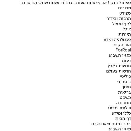
טעינו? נתקן! אם מצאתם טעות בכתבה, נשמח שתשתפו אותנו
מדורים
ספורט
תרבות ובידור
לייף סטייל
אוכל
תיירות
טכנולוגיה ומדע
הורוסקופ
ForReal
מגזין השבוע
דעות
חדשות בארץ
חדשות בעולם
פוליטי
ביטחוני
חינוך
בריאות
משפט
תחבורה
פוליטי-מדיני
כללי ומידע
דף הבית
זמני כניסת וצאת שבת
מגזין השבוע