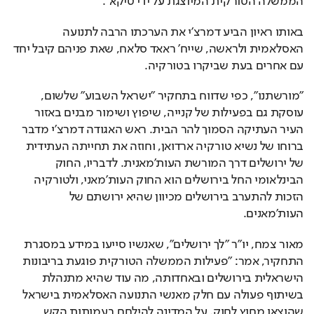
באותו ראיון הביע דמרצ'י את הערכתו הרבה לתנועה 
האסלאמית ולראשה, שייח' ראאד סלאח, שאת פניהם קיבל יחד 
עם אחרים בעת שביקרו בטורקיה.
"מורשתנו", כפי שדווח בתחקיר "ישראל השבוע" שלשום, 
עוסקת גם בפעילות של קנייה, שיפוץ ושימור מבנים באזור 
העיר העתיקה הסמוך להר הבית. ראש האגודה דמרצ'י מדבר 
ברוחו של נשיא טורקיה ארדואן, וחוזה את תחייתה העתידית 
של ירושלים דרך המורשת העות'מאנית. לדבריו, החוק 
הבינלאומי החל בירושלים הוא החוק העות'מאני, ולטורקיה 
הזכות להתערב בירושלים מכיוון שהיא ירושתם של 
העות'מאנים. 
מאור צמח, יו"ר "לך ירושלים", שאנשיו סייעו במידע במסגרת 
התחקיר, אמר: "פעילות הממשלה הטורקית פוגעת בריבונות 
הישראלית בירושלים ובאחדותה, מה עוד שהיא מתנהלת 
בשיתוף פעולה עם חלק מאנשי התנועה האסלאמית בישראל 
שהוצאו מחוץ לחוק. על המדינה להילחם בעמותות הקש 