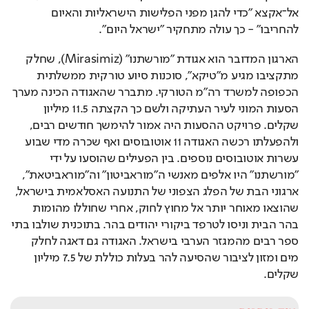
אל־אקצא "כדי להגן מפני הפלישות הישראליות והאיום 
להחריבו" - כך עולה מתחקיר "ישראל היום".
הארגון המדובר הוא אגודת "מורשתנו" (Mirasimiz), שחלק 
מתקציבו מגיע מ"טיקא", סוכנות סיוע טורקית ממשלתית 
הכפופה למשרד רה"מ הטורקי. מתברר שהאגודה הכינה מערך 
הסעות המוני לעיר העתיקה ולשם כך הקצתה 11.5 מיליון 
שקלים. פרויקט ההסעות היה אמור להימשך חודשים רבים, 
ולהפעלתו רכשה האגודה 11 אוטובוסים ואף שכרה מדי שבוע 
עשרות אוטובוסים נוספים. בין הפעילים שהוסעו על ידי 
"מורשתנו" היו אלפים מאנשי ה"מוראביטון" וה"מוראביטאת", 
ארגוני הבת של הפלג הצפוני של התנועה האסלאמית בישראל, 
שהוצאו מאוחר יותר אל מחוץ לחוק, אחרי שחוללו מהומות 
בהר הבית וניסו לטרפד ביקורי יהודים בהר. בתוכנית שולבו בתי 
ספר רבים מהמגזר הערבי בישראל. האגודה גם דאגה לחלק 
מים ומזון לציבור שהסיעה להר בעלות כוללת של 7.5 מיליון 
שקלים.
עוד כותרות