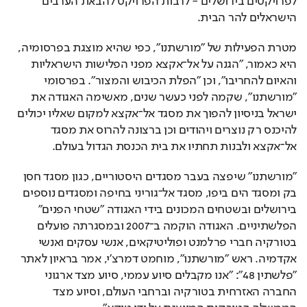
הישראלים להר הבית. 
מטרת הפעילות של "מורשתנו", כפי שהיא מוצגת בפרסומיה, 
היא כאמור, "הגנה על אל־אקצא מפני הפלישות הישראליות 
והאיום להחריבו", וכן "הפלת הכיבוש והמצור". בפרסומי 
"מורשתנו", שקמה לפני כעשר שנים, מאשימה האגודה את 
ישראל בניסיון להפוך את מסגד אל־אקצא למקום שאליו יכולים 
להיכנס רק נוצרים ויהודים וכן ברצונה להרוס את מסגד 
אל־אקצא ולבנות תחתיו את בית הכנסת הגדול בעולם. 
"מורשתנו" שיפצה בעבר מסגדים היסטוריים, כגון מסגד חסן 
בק ומסגד הים ביפו, מסגד אל־גוריני בחיפה ומסגדים נוספים 
בירושלים ובשטחים המכונים בידי האגודה "שטחי הפנים" 
הפלשתיניים. האגודה הוקמה ב־2007 ובמסגרתה פועלים 
בטורקיה חברי פרלמנט ופוליטיקאים, אנשי עסקים ואנשי 
אקדמיה. ראש "מורשתנו", מוחמט דמרצ'י, אמר בראיון לאתר 
"פלשתין 48": "אנו מקבלים סיוע עממי, סיוע מצד ארגוני 
החברה האזרחית בטורקיה וברחבי העולם, וסיוע מצד 
הממשלה הטורקית המיוצגת על ידי טיקא". 