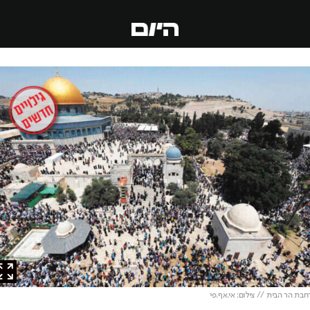
 הר הבית // צילום: אי.אף.פי