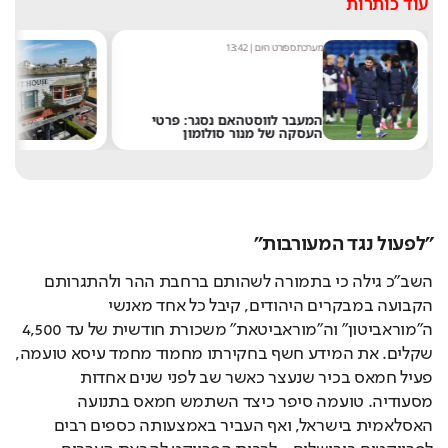
מערכת ספורט היום
|
13:42
מערכ
המעבר לווסטהאם נסגר: פרטי
"אנ
העסקה של מנור סולומון
שלט
"לפעול נגד המעורבות"
השב"כ גילה כי בתמורה לשהותם ברחבת ההר ולהתגרותם 
הקבועה במבקרים היהודים, קיבל כל אחד מאנשי 
ה"מוראביטון" וה"מוראביטאת" משכורת חודשית של עד 4,500 
שקלים. את המידע חשף בחקירתו מחמוד מחמד עיסא טועמה, 
פעיל חמאס בכיר שנעצר כאשר שב לפני שנים אחדות 
מסעודיה. טועמה סיפר כיצד השתמש חמאס בתנועה 
האסלאמית בישראל, ואף העביר באמצעותה כספים רבים 
לפרויקטים בירושלים - לרבות הפרויקט להבאת הערבים 