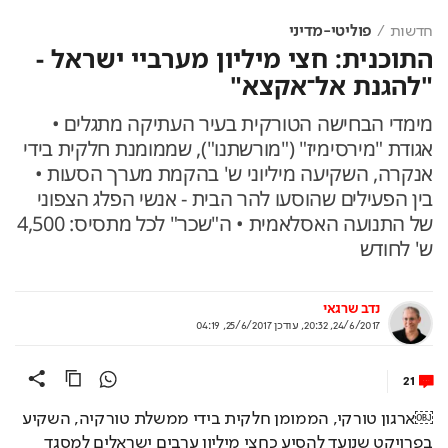
חדשות
פוליטי-מדיני
התוכנית: חצי מיליון מערביי ישראל -
"להגנת אל־אקצא"
מימדי הבחישה הטורקית בעיר העתיקה מתגלים •
אגודת "מירסימיז" ("מורשתנו"), שממומנת חלקית בידי
אנקרה, השקיעה מיליוני ש' בהקמת מערך הסעות •
בין הפעילים שהוסעו להר הבית - אנשי הפלג הצפוני
של התנועה האסלאמית • ה"שכר" לכל מתסיס: 4,500
ש' לחודש
נדב שרגאי
24/6/2017, 20:32
,
עודכן
25/6/2017, 04:19
21
￼ארגון טורקי, הממומן חלקית בידי ממשלת טורקיה, השקיע 
בפרויקט שנועד להסיע כחצי מיליון ערבים ישראלים למסגד 