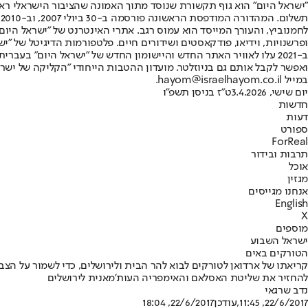
"ישראל היום" הוא גוף תקשורת שנוסד מתוך האמונה שהציבור הישראלי ראוי 
ת
ופרשנויות, וידיאו, פודקאסטים ושידורים חיים. פלטפורמות הדיגיטל של "ישרא
ב-2021 עלו לאוויר האתר החדש והיישומון החדש של "ישראל היום" בע
ואפשר לקבל אותם גם בניוזלטר. מועדון ההטבות הייחודי "הקליקה של ישרא
במייל hayom@israelhayom.co.il.
יום שישי, 3.4.2026
ט"ז בניסן תשפ"ו
חדשות
דעות
ספורט
ForReal
תרבות ובידור
אוכל
מגזין
אנחנו מגייסים
English
X
מוספים
ישראל השבוע
הטורקים באים
קריאתו של ארדואן לטורקים לבוא להר הבית ולירושלים, כדי לשמור על הצב
להחזיר את שליטת האסלאם והאימפריה העות'מאנית לירושלים
נדב שרגאי
22/6/2017, 11:45
,עודכן
22/6/2017, 18:04