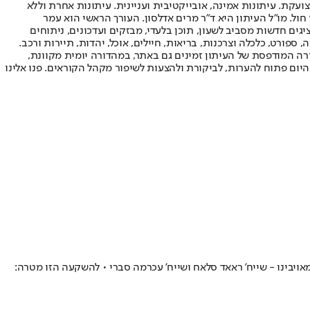
ועקת. עיתונות אמינה, אובייקטיבית ועניינית. עיתונות אחרת וללא
עור החשיפה הגבוה ביותר בימי חול. מו"ל העיתון היא ד"ר מרים אדלסון. העורך הראשי הוא עמר
 והעורך המייסד הוא עמוס רגב. אתרי האינטרנט של "ישראל היום" בעברית ובאנגלית, כמו כן היישומונים (אפליקציות) לאנדרואיד ול-iOS, מציגים חדשות מסביב לשעון, תוכן בלעדי, מבזקים ועדכונים, ניתוחים
, ספורט, כלכלה וצרכנות, בריאות, חיילים, אוכל, יהדות, תיירות ורכב.
דורה המודפסת של העיתון זמינים גם באתר, במהדורה יומית מקוונת,
היום פתוח להערות, לביקורת ולהצעות לשיפור מקהל הקוראים. פנו אלינו
אויבינו - שייח' ראאד סלאח ושייח' עכרמה סברי • להשקעה הזו מטרה: