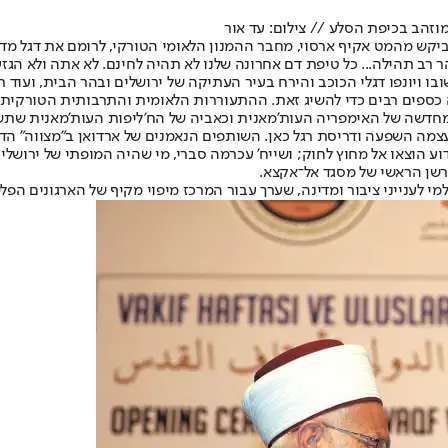
זהב בכיפת הסלע // צילום: עד אור
קש מהמט אקיף ארסוי, מחבר ההמנון הלאומי הטורקי, לרומם את דגל מדי
רב תהילה... כל טיפת דם אחרונה שלנו לא תהיה לחינם. לא אתה ולא הגזע 
כספים רבים כדי להשיג זאת. ההתעוררות הלאומית והתרבותית הטורקית ב
מחדשה של האימפריה העות'מאנית וכאביה של הח'ליפות העות'מאנית שתשו
עצמה השפעה ודריסת רגל כאן. השותפים הנאמנים של ארדואן ב"מצווה" ה
וע הוצאו אל מחוץ לחוק; ושייח' עכרמה סברי, מי שהיה המופתי של ירושל
דרשן הראשי של מסגד אל־אקצא.
י לענייני ציבור ומדינה, שערך עבור המרכז מיפוי מקיף של הארגונים הפל