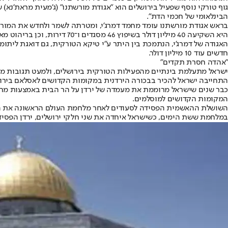
גוף טורקי נוסף שפעיל בירושלים הוא "אגודת מורשתנו" (ג'מעית מראת'נא
הבינלאומי של חכמי הדת".
בראש אגודת מורשתנו עומד מחמד דמרג'י, ומטרתה לשמר ולחדש את המורשת
היא השקיעה 40 מיליון דולר בשיפוץ 46 מסגדים ו־70 דירות, וכן בריהוט מאות דירות שנמצאות בקרבת מתחם אל־אקצא.
חדשים עוד 10 מיליון דולר.
"אהדה חסרת תקדים"
ישראל מתעלמת בינתיים מהפעילות הטורקית בירושלים, ולמעט תגובות ממוק
התחייבה ישראל להכיר בבכורה הירדנית במקומות הקדושים לאסלאם בירו
כבר שנים שישראל מרוממת את מעמדה של ירדן על הר הבית באמצעות מחוו
המקומות הקדושים למוסלמים.
השושלת ההאשמית הפסידה לסעודים לאחר מלחמת העולם הראשונה את הת
במלחמת ששת הימים, כשישראל איחדה את שני חלקי ירושלים, ירדן הפסידה