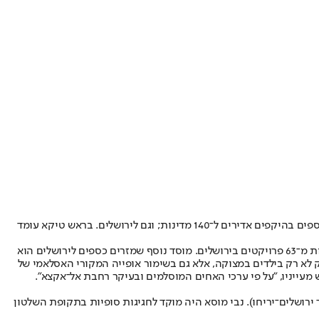
הכסף הטורקי, כך מתברר, זורם לירושלים באמצעות כמה וכמה גופים. המשמעותי מכולם הוא "טיקא", שממומן ברובו על ידי ממשלת טורקיה ומזרים כספים בהיקפים אדירים ל־140 מדינות; וגם לירושלים. בראש טיקא עומד
אנשי מרכז המידע למודיעין ולטרור מצאו לאחרונה כי מאז הקמת השלוחה של טיקא ברמאללה ב־2004 ועד 2014, היא השקיעה מיליוני דולרים בלא פחות מ־63 פרויקטים בירושלים. מוסד נוסף שמזרים כספים לירושלים הוא
לא רק בילדים במצוקה, אלא גם בשימור אופייה המקורי האסלאמי של
ושלים־יריחו). נבי מוסא היה מוקד לחגיגות סופיות בתקופת השלטון