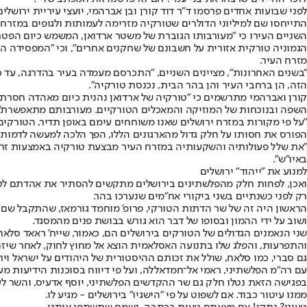
לפני שבועות אחדים פרסמו ד"ר דוד קורן ובן אברהמי, יועצי עיריית ירושל
התייחסו שם למיליוני הדולרים שטורקיה מזרימה לעמותות ולגופים במזרח ה
השניים העירו כי "מעורבותו הגוברת של משטר ארדואן, המשמש כיום הפטר
הגמוניה טורקית אזורית על חשבונם של שחקנים אחרים", וכי "המפסידה 
מזרח העיר.
הזה, הן ברחבי העיר והן בהר הבית, נכנסת טורקיה".
קורן ואברהמי מתרשמים כי "טורקיה של ארדואן נהנית כיום מאהדה חסרת 
השפה ובנוכחות של המוזיקה והמאכלים הטורקיים. מעורבותם מתאפשרת",
"על פי מקורות במזרח ירושלים שאנו משוחחים עימם באופן תדיר, הטורקים מ
הפורס את חסותו על חלק גדול מהארגונים הללו, הפך הלכה למעשה לדמות 
"את שלל פעולותיה והשקעותיה במזרח העיר מבצעת טורקיה באמצעות זרוע
באיו"ש".
למנוע את "ייהוד" ירושלים
ואכן, לפחות חלק מהפלשתינים בירושלים מתקשים להסתיר את אהדתם לטור
רק לפני כשנתיים בשני ביקורי אח"מים שנערכו בהר.
הראשון היה זה של שר הדתות הטורקי, פרופ' מוחמד גורמאז, שהתקבל שם ב
ושוב על ידי ההמון ובסופו של דבר הוא גורש בבושת פנים מהמסגד.
שני הנאמנים הגדולים של הטורקים בירושלים הם, כאמור, שייח' ראאד סלא
והתפרעות, והפלג שלו בתנועה האסלאמית הוצא אל מחוץ לחוק, לאחר שיזם
גם סברי, כמו סלאח, שולל את זכותם ההיסטורית של היהודים על ישראל וי
עם רה"מ הפלשתיני, ראמי אל־חמדאללה, ועל פי דיווח בסוכנות הידיעות מען,
בפגישה הזאת נטלו חלק גם שר ההקדשים הפלשתיני, יוסף אדעיס, והשר לעני
ממנו עיטור כבוד. אם לשפוט על פי "הישגיו" בירושלים - מגיע לו.