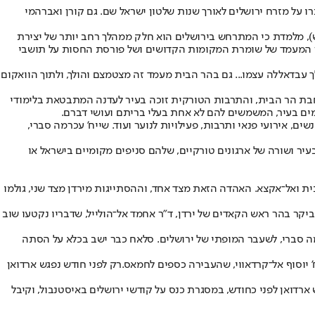
רו על מזרח ירושלים לאורך שנות שלטון ישראל שם. גם קורן ואברהמי
ש), מלמדת כי המתרחש בירושלים הוא חלק ממהלך רחב יותר של יצירת
מן המעמד של שומרת המקומות הקדושים ושל פורסת החסות על תושבי
שמירה על 144 הדונמים של הר הבית בלבד, כהצהרתו של המלך עבדאללה עצמו... גם בהר הבית מעמד זה מצטמצם והולך, ולתוך הוואקום
רחבת הר הבית, והתרבות הטורקית זוכה בעיר לעדנה המתבטאת בלימודי
ים בעיר, המשמשים להם לא אחת בעלי בריתם ועושי דברם.
ם, אירועי פנאי ותרבות, פעילויות לנוער ועוד. שייח' עכרמה סברי,
ר ושורה של ארגונים טורקיים, שלהם סניפים מקומיים בישראל או
 ואל־אקצא. האהדה הזאת מצד אחד, וההסתייגות מירדן מצד שני, גולמו
יקר בהר ראש הקאדים של ירדן, ד"ר אחמד אל־הולייל, שדבריו נקטעו שוב
מה סברי, לשעבר המופתי של ירושלים. סלאח כבר ישב בכלא על הסתה
 יוסוף אל־קרדאווי, שהעבירה כספים לחמאס.רק לפני חודש נפגש ארדואן
ארדואן לפני כחודש, במסגרת כנס על קודשי ירושלים באיסטנבול, וקיבל