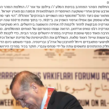
0
החלפת הסהר המוזהב בכיפת הסלע // צילום: עד אור // החלפת הסהר המו
ארבע שנים אחרי ששקעה האימפריה העות'מאנית ונסוגה גם מארץ ישראל בי
מתאר שם כיצד הדגל "מתנופף כמו השמיים הבוהקים" ומהללו: "הוי חצי סהר 
אלא שספק אם אפילו ארסוי האמין אז, ב־1921, כי בתוך פחות מ־100 שנה ישובו ויונפו דגלי הכוכב והירח בעיר העתיקה של ירושלים ובהר הבית, ועוד תחת שלטונה של מדינת היהודים.
טורקיה מבקשת לחזור ולקנות לה אחיזה והשפעה בירושלים. היא משקיעה 
טורקיה רג'פ טאיפ ארדואן, הרואה עצמו כפטרונם של האחים המוסלמים, כ
הרבה מאוד כסף שופכת טורקיה במזרח ירושלים ובהר הבית, כדי לקנות ל
בראשות שייח' ראאד סלאח, השוללים את הלגיטימיות של מדינת ישראל וכיד
לפיגועי מתאבדים וייחל לחורבנן של ארה"ב ובריטניה. סברי משמש כיום ה
חלק מהנתונים נחשפים עתה על ידי פנחס ענברי, חוקר בכיר במרכז הירושלמ