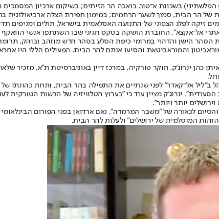
לשתיני) בשכונת א־טור, בואכה הר הזיתים; בשיקום ארכיון המסמכים הע
ל הר הבית, סמוך לשער הרחמים; במימון חפירת הצלה ארכיאולוגית ברח
ים זיקה לפלג הצפוני של התנועה האסלאמית בישראל, תולים ומניפים תדי
ת הסהר הישן והדהוי במרומי כיפת הסלע בסהר חדש מוזהב ובוהק, תרומ
ראביטון והמוראביטאת והסיעו אותם להר הבית. הפעילים הללו היו אחרא
ן כהן ינרוג'ק, חוקר טורקיה, במרכז דיין באוניברסיטת ת"א, מזכיר של
תל.
ניהל ב"ליל אל־קאדר" לפני שנתיים את התפילה בהר הבית, ותחת כהונתו של 
הסעודית". ינרוג'ק מציין עוד כי "בערוץ הטלוויזיה של הרשות הטורקית 
ירושלים יותר ויותר".
והסיום לכאורה של "משבר המרמרה", נאם ארדואן בפני הפורום הבינלאומי 
 הזהות המוסלמית של ירושלים" ולעלות להר הבית.