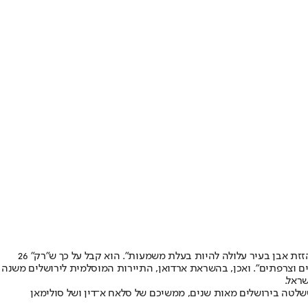
ארדואן תקף באותה הזדמנות את חוק המואזין, שנועד להגביל את עוצמת הרעש מהמסגדים ואיים: "לא נאפשר להשתיק את המואזין באל־אקצא... כל הזזת אבן בעיר עלולה להיות בעלת משמעות". הוא קבל על כך ש"רק" 26
ים וצרפתים". ואכן, בהשראת ארדואן, התיירות המוסלמית לירושלים משנה
ראל.
ששלטה בירושלים מאות שנים, ממשיכם של סלאח א־דין ושל סולימאן