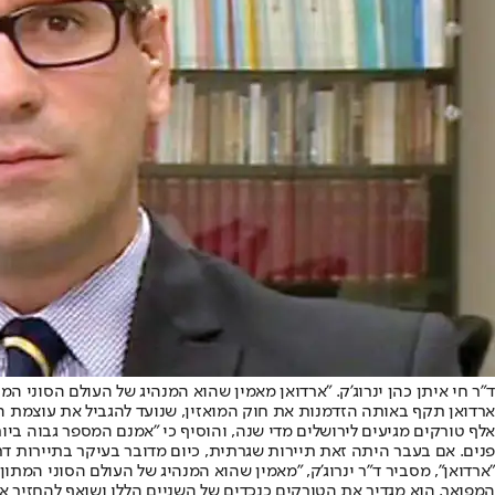
ד"ר חי איתן כהן ינרוג'ק. "ארדואן מאמין שהוא המנהיג של העולם הסוני המת
אלף טורקים מגיעים לירושלים מדי שנה, והוסיף כי "אמנם המספר גבוה בי
פנים. אם בעבר היתה זאת תיירות שגרתית, כיום מדובר בעיקר בתיירות דת
"ארדואן", מסביר ד"ר ינרוג'ק, "מאמין שהוא המנהיג של העולם הסוני המ
המפואר. הוא מגדיר את הטורקים כנכדים של השניים הללו ושואף להחזיר 