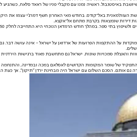
) שיושבת באיסטנבול. ראשיה נמנו עם מקבלי פניו של ראאד סלאח, כשהגיע
 העות'מאנית באל־קודס. בחודש מאי האחרון חשף דמרג'י עצמו את היקפי 
דות על ההתקפות הפרועות של ארדואן על ישראל - אינה עושה דבר. גם היר
שלים.
ת והאצלת סמכויות שונות. ישראל גם מתחשבת מאוד ברגישות הירדנית בי
פקיד של שומר המקומות הקדושים לאסלאם במכה ובמדינה, והתנחמה ב
 גם אותם. הסכם השלום עם ישראל היה מבחינת ירדן "תיקון", אך כעת הט