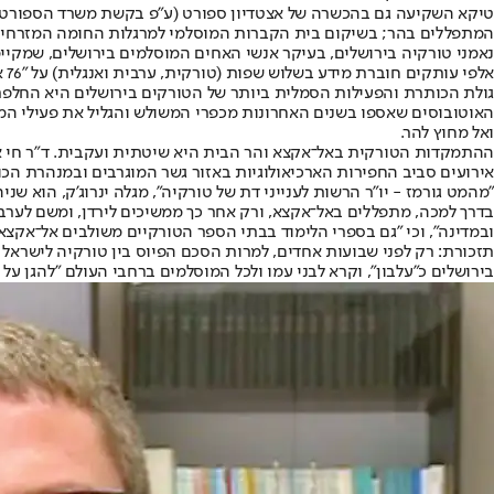
טיקא השקיעה גם בהכשרה של אצטדיון ספורט (ע"פ בקשת משרד הספורט הפ
המתפללים בהר; בשיקום בית הקברות המוסלמי למרגלות החומה המזרחית ש
נאמני טורקיה בירושלים, בעיקר אנשי האחים המוסלמים בירושלים, שמקיימ
אלפי עותקים חוברת מידע בשלוש שפות (טורקית, ערבית ואנגלית) על "76 אתרי אל־אקצא". החוברת הושקה בטקס חגיגי שבו השתתפו אנשי הוואקף ונציגים טורקים ופלשתינים.
גולת הכותרת והפעילות הסמלית ביותר של הטורקים בירושלים היא החלפ
האוטובוסים שאספו בשנים האחרונות מכפרי המשולש והגליל את פעילי המו
ואל מחוץ להר.
ההתמקדות הטורקית באל־אקצא והר הבית היא שיטתית ועקבית. ד"ר חי אית
אירועים סביב החפירות הארכיאולוגיות באזור גשר המוגרבים ובמנהרת הכו
"מהמט גורמז - יו"ר הרשות לענייני דת של טורקיה", מגלה ינרוג'ק, הוא ש
בדרך למכה, מתפללים באל־אקצא, ורק אחר כך ממשיכים לירדן, ומשם לערב 
ובמדינה", וכי "גם בספרי הלימוד בבתי הספר הטורקיים משולבים אל־אקצא ו
תזכורת: רק לפני שבועות אחדים, למרות הסכם הפיוס בין טורקיה לישראל 
בירושלים כ"עלבון", וקרא לבני עמו ולכל המוסלמים ברחבי העולם "להגן על