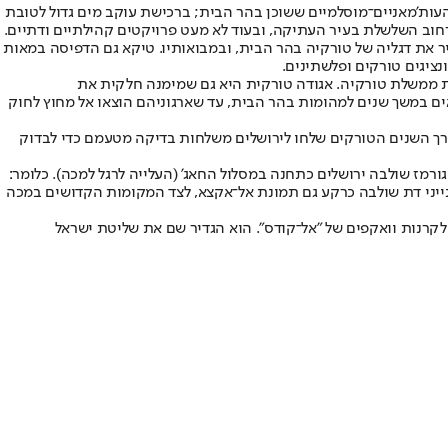
ות'מאניים־מוסלמיים ששוכן בהר הבית; ברכישת עוקב מים גדול לטובת
וב השלשלת בעיר העתיקה, ובעוד לא מעט פרויקטים קהילתיים ודתיים.
ר את דגליה של טורקיה בהר הבית, ובמבואותיו. טיקא גם הדפיסה במאות
ת ממשלת טורקיה. אגודה טורקית היא גם שמימנה חלקית את
ים במשך שנים למהומות בהר הבית, עד שארגוניהם הוצאו אל מחוץ לחוק
אורך השנים הטורקים שלחו לירושלים משלחות בדיקה מטעמם כדי לבדוק
גורמז שולבה ירושלים כתחנה במסלול החאג' (העלייה לרגל למכה). כלומר:
לענייני דת שולבה כרקע גם תמונת אל־אקצא, לצד המקומות הקדושים במכה
לקרנות וואקפים של "אל־קודס". הוא הגדיר שם את שליטת ישראל