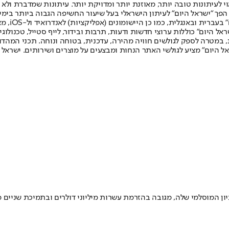
לעיתונות טובה יותר, מאוזנת יותר ומדויקת יותר. עיתונות שמדברת ולא צ
שלום. המהדורה המודפסת הראשונה פורסמה ב-30 ביולי 2007, וב-2010 הפך "ישראל היום" לעיתון הישראלי בעל שי
לחמנוביץ,
ל היום" כוללות ערוצי חדשות ודעות, תרבות ובידור, לייף סטייל, טכנולוגיה
ברית, במטרה לספק לגולשים חוויה מהירה, עדכנית, בטוחה ונוחה. תכני המה
ל היום" מציע לגולשי האתר הנחות ומבצעים על מוצרים ושירותים. ישראל 
יון המוסלמי שלה, מגובה בהזרמת עשרות מיליוני דולרים ובתמיכת שניים מ