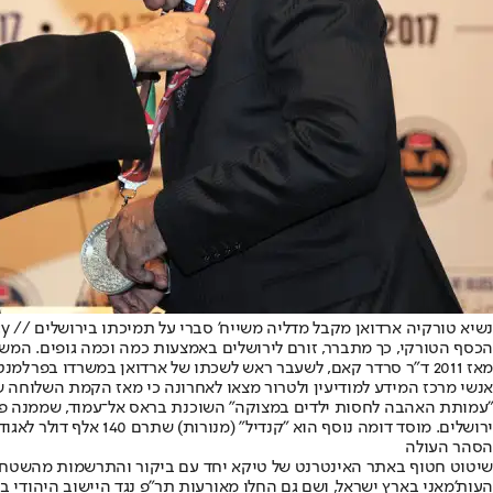
נשיא טורקיה ארדואן מקבל מדליה משייח' סברי על תמיכתו בירושלים // Anadolu Agency
מאז 2011 ד"ר סרדר קאם, לשעבר ראש לשכתו של ארדואן במשרדו בפרלמנט.
"עמותת האהבה לחסות ילדים במצוקה" השוכנת בראס אל־עמוד, שממנה פועל
ירושלים. מוסד דומה נוסף הוא "קנדיל" (מנורות) שתרם 140 אלף דולר לאגודת העזרה תעאוון. על פי דף הטוויטר של קנדיל, ירושלים היא שעומדת בראש מעייניו, "על פי ערכי האחים המוסלמים ובעיקר רחבת אל־אקצא".
הסהר העולה
שיטוט חטוף באתר האינטרנט של טיקא יחד עם ביקור והתרשמות מהשטח - מ
העות'מאני בארץ ישראל, ושם גם החלו מאורעות תר"פ נגד היישוב היהודי ב