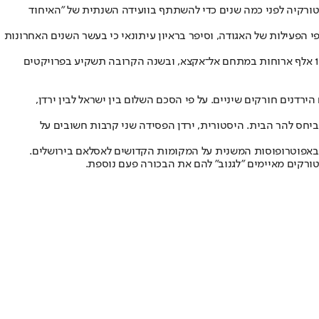
 לטורקיה לפני כמה שנים כדי להשתתף בוועידה השנתית של "האיחוד
הפעילות של האגודה, וסיפר בראיון עיתונאי כי בעשר השנים האחרונות
האגודה של דמרג'י, הנתמכת בין היתר ע"י טיקא הטורקית, גם דואגת ליתומים ולשיפוץ בתי ספר. במהלך חודש הרמדאן הנוכחי היא התחייבה לחלק 150 אלף ארוחות במתחם אל־אקצא, ובשנה הקרובה תשקיע בפרויקטים
דנים חורקים שיניים. על פי הסכם השלום בין ישראל לבין ירדן,
חס להר הבית. היסטורית, ירדן הפסידה שני קרבות חשובים על
אפוטרופוסות המשנית על המקומות הקדושים לאסלאם בירושלים.
ורקים מאיימים "לגנוב" להם את הבכורה פעם נוספת.