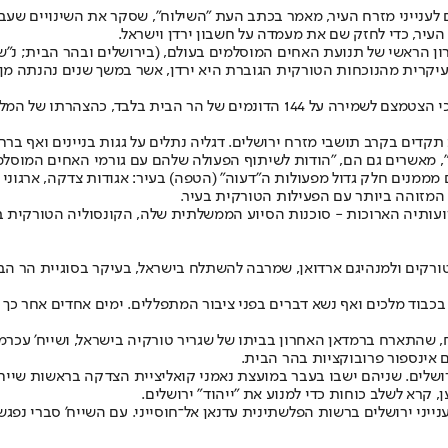
ים לענייני מזרח העיר, מאמר בכתב העת "השילוח", שסקר את השינויים שעב
עיר, כדי לחזק שם את מעמדה על חשבון ירדן וישראל.
ון הראשי של תנועת האחים המוסלמים בעולם, (בירושלים ובהר הבית; נ"
העיקרית מהנוכחות הטורקית הגוברת היא ירדן, אשר במשך שנים נהנתה 
"בשנים האחרונות", מציינים השניים, "התכרסם מעמדה בעיר בהדרגה, עד כי הצטמצם ל
תקדים בקרב תושבי מזרח ירושלים. דגליה נתלים על גגות בניינים ואף ב
 מאשרים גם הם, "הודות לשיתוף הפעולה שלהם עם גורמי האחים המוסלמ
ממנים חלק גדול מפעולות ה"דעוה" (הטפה) בעיר: אגודות צדקה, ארגוני נשי
המזוהה ביותר עם הפעילות הטורקית בעיר.
ותיה הארוכות - סוכנות הסיוע הממשלתית שלה, הקונסוליה הטורקית בעי
קים ולמנהיגם ארדואן, שמרבה להשתלח בישראל, בעיקר בסוגיית הר הבית
כבוד מלכים ואף נשא דברים בפני ציבור המתפללים. ימים אחדים אחר כך ב
ח, שהתארח ברמדאן האחרון בביתו של שגריר טורקיה בישראל, ושייח' עכר
 אינספור פרובוקציות בהר הבית.
רושלים. שניהם ישבו בעבר במועצת נאמני קואליציית הצדקה בראשות שייח'
 קרא לשלב כוחות כדי למנוע את "ייהוד" ירושלים.
יני ירושלים ברשות הפלשתינית עדנאן אל־חוסייני. עם השייח' סברי נפגש 