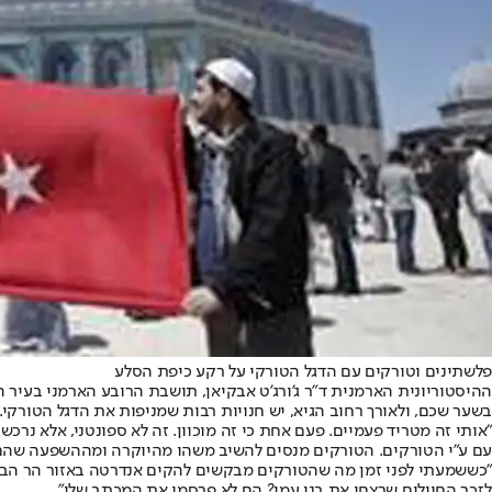
פלשתינים וטורקים עם הדגל הטורקי על רקע כיפת הסלע
ההיסטוריונית הארמנית ד"ר ג'ורג'ט אבקיאן, תושבת הרובע הארמני בעיר 
בשער שכם, ולאורך רחוב הגיא, יש חנויות רבות שמניפות את הדגל הטורקי. 
"אותי זה מטריד פעמיים. פעם אחת כי זה מוכוון. זה לא ספונטני, אלא נר
עם ע"י הטורקים. הטורקים מנסים להשיב משהו מהיוקרה ומההשפעה שהם איבדו כאן לפני 100 שנה, כשהא
"כששמעתי לפני זמן מה שהטורקים מבקשים להקים אנדרטה באזור הר הבי
לזכר החיילים שרצחו את בני עמי? הם לא פרסמו את המכתב שלי".