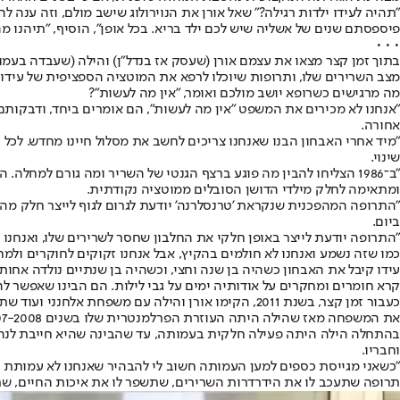
פיספסתם שנים של אשליה שיש לכם ילד בריא. בכל אופן", הוסיף, "תיהנו מה
• • •
בתוך זמן קצר מצאו את עצמם אורן (שעסק אז בנדל"ן) והילה (שעבדה בעמו
מצב השרירים שלו, ותרופות שיוכלו לרפא את המוטציה הספציפית של עידו
מה מרגישים כשרופא יושב מולכם ואומר, "אין מה לעשות"?
"אנחנו לא מכירים את המשפט "אין מה לעשות", הם אומרים ביחד, ודבקו
אחורה.
"מיד אחרי האבחון הבנו שאנחנו צריכים לחשב את מסלול חיינו מחדש. לכל 
שינוי.
ומתאימה לחלק מילדי הדושן הסובלים ממוטציה נקודתית.
"התרופה המהפכנית שנקראת 'טרנסלרנה' יודעת לגרום לגוף לייצר חלק מהח
ביום.
"התרופה יודעת לייצר באופן חלקי את החלבון שחסר לשרירים שלו, ואנחנו 
כמו שזה נשמע ואנחנו לא חולמים בהקיץ, אבל אנחנו זקוקים לחוקרים ולמח
קרא חומרים ומחקרים על אודותיה ימים על גבי לילות. הם הבינו שאפשר ל
כעבור זמן קצר, בשנת 2011, הקימו אורן והילה עם מ
את המשפחה מאז שהילה היתה העוזרת הפרלמנטרית שלו בשנים 2007-2008.
בהתחלה הילה היתה פעילה חלקית בעמותה, עד שהבינה שהיא חייבת לנהל א
וחבריו.
"כשאני מגייסת כספים למען העמותה חשוב לי להבהיר שאנחנו לא עמותת רוו
תרופה שתעכב לו את הידרדרות השרירים, שתשפר לו את איכות החיים, שתא