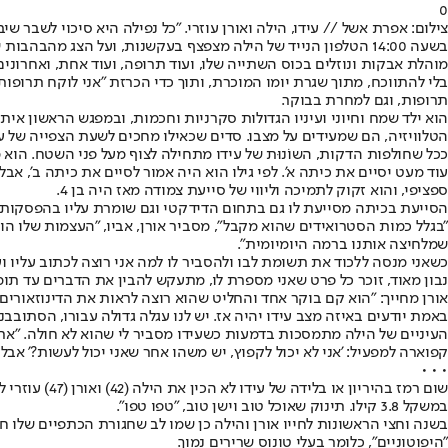
0
צילום: אפרת אשל // עידו, הילה ואורן עוזרי. "כל נפילה היא סיכוי לשבר ש
בשעה 14:00 הטלפון הנייד של הילה מצפצף בעקשנות, ועל הצג מהב
מוהלת אבקות ונוזלים בכוס השתייה שלו, ועוד תרופה, ועוד אחת, ואחרונים
בלי להתווכח, מתוך שגרת יומו המוכרת, ותוך כדי הכרזת "אני לוקח תרופות 
תרופות, וגם למחרת בבוקר.
הוא ילד שמח וחיוני ועיניו הגדולות סקרניות וחכמות, ובמפגש הראשון אי
הטלוויזיה, הם שמעידים על מצבו. סדים שכאילו מחכים לשעת הצפייה של עי
ככל שחולפות הדקות, השוֹנוּת של עידו מתחילה לצוף מעל פני השטח. הוא ממ
עוד מעט יסיים את כיתה א'. לפי גילו הוא היה אמור לסיים את כיתה ב', א
ספציפי, והוא זקוק לתמיכה וליווי של סייעת צמודה מאז היה בן 4.
הסייעת בכיתה מסייעת לו גם בתחום הדידקטי וגם שומרת עליו בהפסקות, כי 
"בגלל כמות הסטרואידים שהוא מקבל", מסביר אורן, אביו, "העצמות שלו הופ
שמלחיצה אותנו ברמה היומיומית".
כשאני מנסה ללכוד את תשומת לבו ולהסביר לו למה אני רוצה לכתוב עליו וע
נבון מאוד, זוכר כל פרט שאני מספרת לו, מתעקש להבין את הדברים עד תומם
אורן מחייך: "הוא קם בוקר אחד והחליט שהוא רוצה לראות את הדינוזאורים, 
באמת יודעים באיזה מצב עידו יהיה אז. יש לנו עגלה גדולה עבורו, הסתובבנ
קפוארה למפעיל: 'אני לא יכול לקפוץ, יש משהו אחר שאני יכול לעשות?' אבל
• • •
במשקל 3.8 קילו. תינוק שאוכל טוב וישן טוב, "טפו טפו".
בשנה וחצי הראשונות לחייו אורן והילה כן שמו לב שחגורת הכתפיים שלו ח
"היפוטוניים", כלומר בעלי טונוס שרירים נמוך.