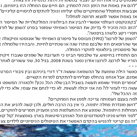
שעסוקים בלראות חולים, לעבוד במשמרות ולתת כוננויות והרצאות.
"להם אין באמת את הזמן הזה להמתין, הם חיים עם המחלה הזו ביומיום, ו
אצבעות ומתפלל שהמחקרים שלנו יצליחו ונוכל להתקדם לניסויים קליניים".
אז באמת אפשר למצוא תרופה למחלה?
"בקונטקסט העולמי אפשרי להבין את הביולוגיה המולקולרית של הסיפור הז
"הזוג הזה מזכיר לי בדיוק את הסיפור האמיתי שסופר בסרט 'השמן של לורנ
חסרי רקע כלשהו ברפואה".
"השמן של לורנצו" (1992) מבוסס על סיפורם האמיתי של אוגוסטו ומיקאלה אודונה, שחיפשו תרופה לבנם הקטן לורנצו שחלה במחלה תורשתית התוקפת את מערכת העצבים.
אף שהרופאים חזו שלבנם נותרו שנה או שנתיים לחיות, והבהירו שלמחלה אין
של סימפוזיון בינלאומי לחוקרי המחלה.
הם התמידו בחיפוש, עד שלבסוף הבינו כי תערובת של שמנים שעברו זיקוק
הוריו של לורנצו. לורנצו אודון נפטר בשנת 2008, בגיל 30, שני עשורים לאחר שנאמר להוריו שנותרו לו שנתיים לחיות.
• • •
כאשר הילה שומעת על ההשוואה שעשה ד"ר דורי ביניהם ובין גיבורי הסרט היא מ
אמנם, אבל אנחנו בהחלט מצליחים להתקדם למרות הקשיים.
"אומרים תמיד שאמא תעשה בשביל הבן שלה הכל, נכון? ולכאורה המשפט הזה 
עשה כדי לעזור לו? מה אני יכולה לעשות, לא כדי לנחם את עצמי, אלא כדי ל
זה ההכל שלי".
למה בעצם העמותה צריכה לממן את המחקרים?
"דושן מוגדרת מחלה יתומה, כי אין בה הרבה חולים, ולכן קשה להניע את 
המחלות היתומות', שמונע את ההתעלמות מהן ומעניק תמריצים לחוקרים, ע
"לפני חודש פנינו לסטודנטים מכל האוניברסיטאות בארץ באמצעות 'קול קור
"זה גם קריטי להנגיש בהקדם האפשרי את הטיפולים הניסיוניים לילדים צעיר