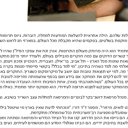
כולות שלהם. הילה אחראית להעלאת המודעות למחלה, דוברות, גיוס תרומות
וקפת בשלטים, בפקסים שהיא מקבלת מכל העולם, במארזי חג לראש השנה 
מתמיד הוא היה מרותק מעולם התרופות. אורן זנח את עסקי הנדל"ן שהיו ל
עם כמה חוקרים מובילים בעולם, ולעודד יותר מ־20 מחקרים ישראליים בנושא.
 שונות מכל הארץ - תל אביב, בר־אילן, העברית, הטכניון ומכון ויצמן, וא
שאלתי מה למד כשהיה בתיכון. "מי למד בכלל? בקושי סיימתי מגמת בקרה בת
קר מה, למי יש תוצאות טובות וגם יושב על מיקרוסקופ כשצריך. החוקרים ב
לעזור להם לקדם את המחקר, אם בידע ואם בכסף שהעמותה מזרימה לטובת הע
ותו בכל העולם. "כשהתאהבתי באורן, אחת הסיבות היתה העובדה שהוא היה 
 מהמחקר שמבקש למצוא תרופה לעידודי, הוא מפוקס יותר מתמיד, כאילו מצ
, מנהל מרפאת דושן־בקר לבוגרים והמרפאה למחלות עצב השריר בשיבא, ו
 לואיס, מיזורי", מספר ד"ר דורי, "ונוכחתי לדעת שאין בארץ מי שיטפל בי
ם שסובלים מפגיעה רב־מערכתית ככל שהמחלה מתקדמת.
הם גייסו את ההון הדרוש, קנו את כל הציוד הנדרש והמרפאה נפתחה ומשר
לשבת בחיבוק ידיים. הם הבינו שגלגלי המדע הם מגושמים לעיתים, נעים בא