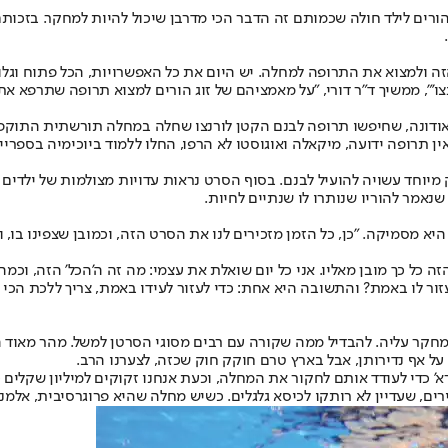
הורים לילד חולה שכמותם זה הדבר הכי מדרבן שיכול להיות למחקר. בזכות
ה ולמצוא את התרופה למחלה. יש היום את כל האפשרויות, הכל פתוח וגלו
צו'", ממשיך ד"ר דורי, "על מאמציהם של זוג הורים למצוא תרופה שתרפא 
 תרופה ידועה, מיקאלה ואוגוסטו לא הרפו, החלו ללמוד ביוכימיה בספרייה,
 מיוחד עשויה להועיל לבנם. בסוף הסרט נראות עדויות מצולמות של ילד
סמיקה. "כן, כל הזמן מזכירים לנו את הסרט הזה, וכמובן שצפינו בו, והתרגש
כל כך מובן מאליו. אני כל יום שואלת את עצמי: מה זה ה'הכל' הזה, וכמה
עזור לו באמת? והתשובה היא אחת: כדי לעזור לעידו באמת, צריך ללכת הכי 
המחקר עליה. להבדיל ממה שקורה עם רבים מסוגי הסרטן למשל. מהר מאוד ה
ל אף נדירותן, אבל בארץ טרם חוקק חוק שכזה, לצערנו הרב.
א' כדי לעודד אותם לחקור את המחלה, וכעת אנחנו זקוקים למיליון שקלים
ים, שעדיין לא רותקו לכיסא גלגלים. כשיש מחלה שהיא פרוגרסיבית, אלמנט