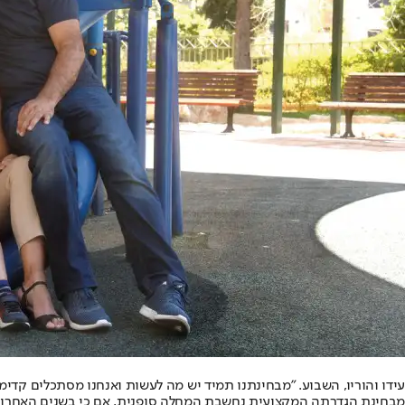
עידו והוריו, השבוע. "מבחינתנו תמיד יש מה לעשות ואנחנו מסתכלים קדימ
מבחינת הגדרתה המקצועית נחשבת המחלה סופנית, אם כי בשנים האחרונו