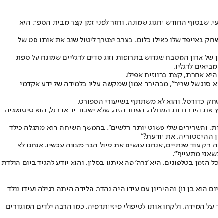
מצעי, שבסוף החודש יחגוג שמונה, וחזר לפני זמן קצר מבית הספר. היא
שחק באייפד שלו כאילו כלום. בערב יצטרך ליטול שוב את אותו סט של
ן של ארון המטבח שגדוש בתרופות וזוג סדים לרגליים שמונח על ספת
ביאים לרגליו.
היא אחרת, קצת ברווזית אפילו.
הוא סוג של שריר", מבהירה אמו) שמקשה עליו בלמידה של ידע אקדמי
לשחק כדורסל, והוא לא משתתף בשיעורי הספורט.
יץ את הידרדרות המחלה. הפחד הזה, שלא ישבור יד או רגל, הוא סיטואציה
דרגות, והשרירים שלי פשוט יותר חלשים". בהמשך השיחה הוא מתגלה כילד
ן ההיסטוריה, את יודעת?"
ה רק עוד שנתיים, אנחנו עושים את טיול הבר מצווה עכשיו. אנחנו לא
שאני מתעייף'".
א לא חולה. "את מבינה את הסלקציה שהוא עושה? הוא שומע 24 שעות על המחלה, אנחנו כל הזמן בטלפונים, היא 'גרה' פה איתנו בסלון, והוא יודע להגיד ביום הולדת
שום רמז בהיריון או בלידה של עידו לא הכין את הילה (42) ואורן (47) עוזרי למסע המיוחד של חייהם. הם היו כבר הורים לליעד (שהיה אז בן שנתיים, והיום הוא בן 11) וההיריון עם עידו היה נהדר. הלידה היתה רגילה ועידו נולד
על המידה, ולקחו אותו לטיפולי פיזיותרפיה, כמו הרבה ילדים המוגדרים