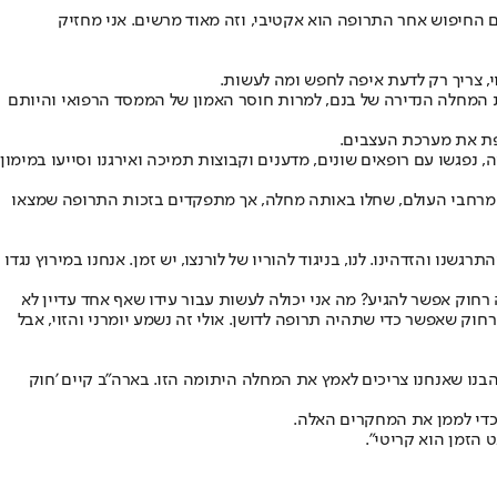
ם החיפוש אחר התרופה הוא אקטיבי, וזה מאוד מרשים. אני מחזיק
י, צריך רק לדעת איפה לחפש ומה לעשות.
את המחלה הנדירה של בנם, למרות חוסר האמון של הממסד הרפואי והיותם
 נפגשו עם רופאים שונים, מדענים וקבוצות תמיכה ואירגנו וסייעו במימון
ים מרחבי העולם, שחלו באותה מחלה, אך מתפקדים בזכות התרופה שמצאו
נו והזדהינו. לנו, בניגוד להוריו של לורנצו, יש זמן. אנחנו במירוץ נגדו
 רחוק אפשר להגיע? מה אני יכולה לעשות עבור עידו שאף אחד עדיין לא
רחוק שאפשר כדי שתהיה תרופה לדושן. אולי זה נשמע יומרני והזוי, אבל
בנו שאנחנו צריכים לאמץ את המחלה היתומה הזו. בארה"ב קיים 'חוק
 כדי לממן את המחקרים האלה.
 הזמן הוא קריטי".