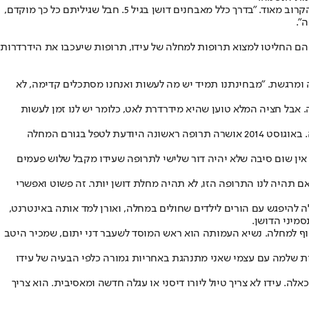
"תהיה לעידו ילדות רגילה?" שאל אורן את הנוירולוג שישב מולם, וזה ענה להם: "תהיה לו ועוד איך ילדות רגילה", אך מיד הוסיף שהבעיות יתגלו בעתיד הקרוב מאוד. "בדרך כלל מאבחנים דושן בגיל 5. חבל שגיליתם כל כך מוקדם,
".
הם החליטו למצוא תרופות למחלה של עידו, תרופות שיעכבו את הידרדרות
ומרגשת. "מבחינתנו תמיד יש מה לעשות ואנחנו מסתכלים קדימה, לא
. אבל חציה המלא טוען שהיא מידרדרת לאט, כלומר יש לנו זמן לעשות
"ב־1986 הצליחו להבין מה פוגע ברצף הגנטי של השריר ומה גורם למחלה. הגורם למחלת הדושן ידוע, זה אומר שחצי מהדרך אל הפתרון שלה כבר נעשה. באוגוסט 2014 אושרה תרופה ראשונה היודעת לטפל בגורם המחלה
 אין שום סיבה שלא יהיה דור שלישי לתרופה שעידו מקבל שלוש פעמים
אם תהיה לנו התרופה הזו, לא תהיה מחלת דושן יותר. זה פשוט ואפשרי
א בת 6, ילדה בריאה לחלוטין. עוד בסוף היריונה הילה החלה להיפגש עם הורים לילדים שחולים במחלה, ואורן למד אותה באינטרנט,
מיני הדושן.
יא לשים סוף למחלה. נשיא העמותה הוא ראש המוסד לשעבר דני יתום, שמכיר היטב
ת שלמה עם עצמי שאני מתנהגת באחריות גמורה כלפי הבעיה של עידו
 עידו לא צריך טיול ליורו דיסני או עגלה חדשה ומאסיבית. הוא צריך