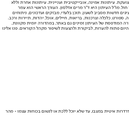
ועקת. עיתונות אמינה, אובייקטיבית ועניינית. עיתונות אחרת וללא
עור החשיפה הגבוה ביותר בימי חול. מו"ל העיתון היא ד"ר מרים אדלסון. העורך הראשי הוא עמר
 והעורך המייסד הוא עמוס רגב. אתרי האינטרנט של "ישראל היום" בעברית ובאנגלית, כמו כן היישומונים (אפליקציות) לאנדרואיד ול-iOS, מציגים חדשות מסביב לשעון, תוכן בלעדי, מבזקים ועדכונים, ניתוחים
, ספורט, כלכלה וצרכנות, בריאות, חיילים, אוכל, יהדות, תיירות ורכב.
דורה המודפסת של העיתון זמינים גם באתר, במהדורה יומית מקוונת,
היום פתוח להערות, לביקורת ולהצעות לשיפור מקהל הקוראים. פנו אלינו
דרדרות איטית במצבו, עד שלא יוכל ללכת או לנשום בכוחות עצמו • מהר