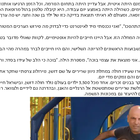
ם היתה איטית, אבל עדיין היתה בתחום הנורמה, וכל הזמן הרגיעו אותנו ש
ימים, כשהילה היתה באמצע יום עבודה, היא קיבלה טלפון בהול מרופאת 
תהפכו", "ואני נכנסתי מיד לאינטרנט כדי לבדוק מה פירוש הערכים המטורפ
שה המחלה הזו. אבל היינו חייבים להיות אופטימיים, לקוות שאולי מדובר 
שבועות הראשונים להריונה השלישי, והם היו חייבים לברר במהרה מהי הב
י מוצאת את עצמי בוכה", מספרת הילה. "בוכה כי הלב של עידו בסדר, וראיי
שעידו חולה במחלת ניוון שרירים על שם דושן, נוירולוג צרפתי שחקר את
ם והם נמקים מדי יום.
 ובישראל חיים כ־300 חולים במחלה, כולם בנים.
 להיעזר גם במכונות הנשמה.