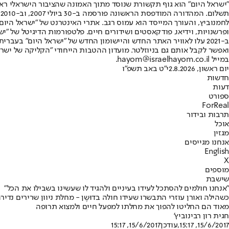
"ישראל היום" הוא גוף תקשורת שנוסד מתוך האמונה שהציבור הישראלי ראוי 
ת
ופרשנויות, וידיאו, פודקאסטים ושידורים חיים. פלטפורמות הדיגיטל של "ישרא
ב-2021 עלו לאוויר האתר החדש והיישומון החדש של "ישראל היום" בע
ואפשר לקבל אותם גם בניוזלטר. מועדון ההטבות הייחודי "הקליקה של ישרא
במייל hayom@israelhayom.co.il.
יום ראשון, 2.8.2026
י"ט באב תשפ"ו
חדשות
דעות
ספורט
ForReal
תרבות ובידור
אוכל
מגזין
אנחנו מגייסים
English
X
מוספים
שישבת
"אנחנו חולמים להסתכל לעידו בעיניים ולהגיד לו שעשינו בשבילו את הכל"
כשהילה ואורן עוזרי התבשרו שעידו חולה בדוּשֶן - מחלת ניוון שרירים נד
מאוד הם החליטו להפוך את מחלתו למפעל חיים ולמצוא תרופה
חגית רון רבינוביץ'
15/6/2017, 15:17
,עודכן
15/6/2017, 15:17