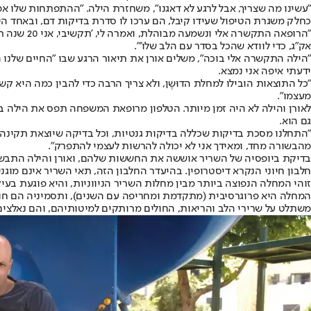
"עשינו מה שצריך, אבל לרגע לא דאגנו", משחזרת הילה. "ההתפתחות שלו אמנ
כחלק משגרת הטיפול שעידו קיבל, הם ערכו לו סדרת בדיקות דם, ובאחד ה
אק"ג, כדי לוודא שהכל בסדר עם הלב שלו'".
"הילה התקשרה אלי בוכה", משלים אורן את תיאור הרגע שבו "החיים שלנו ה
ידעתי איפה אני נמצא.
"כל התוצאות הובילו למחלת הדוּשֶן, ולא צריך הרבה כדי להבין כמה היא ק
מעצמו".
לאורן והילה לא היה זמן מיותר. הטלפון מרופאת המשפחה תפס את הילה ב
גם הוא.
"התחלנו מסכת בדיקות שכללה בדיקות גנטיות, וכל בדיקה שיוצאת תקינה, אנ
מהבשורה מחד, ומאידך אני לא יכולה להרשות לעצמי להתפרק".
בדיקת ביופסיה של השריר אוששה את החששות שלהם, ואורן והילה התבשרו 
חלבון חיוני הנקרא דיסטרופין. בהיעדר החלבון הזה, תאי השריר אינם מוגני
זוהי המחלה הנפוצה ביותר מבין מחלות השריר הניווניות, והיא פוגעת בעיקר בבנים זכרים. אחד מכל 3,500 ילדים בעולם נולד חולה דושן,
משתלט על שרירי הלב והריאות, החולים מרותקים למיטותיהם, והם נאלצים