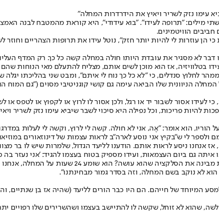
יביא עימו נזק לשריר ויאיץ את הידרדרות המחלה"
הבות שתי מילים: "תרופה לעידו". "בוא עידודי", היא קוראת מהמטבח לבנה הא
 חביבים הוויטמינים.
כי הן עוזרות לי להיות יותר חזק", נוטל עידו את תרופות הצהריים וחוזר ל
תו דבר לא מסגיר את עובדת היותו חולה במחלה קשה כל כך. רק המדף העליו
דו בטלוויזיה, אז הוא מוכן לשים אותם, מצליח להתעלם מאי הנוחות שהם מ
הר לחלוץ סנדלים, כי "לא כל כך נוח לי איתם", ומבט שני בהליכתו יגלה ש
בל המחלה הניוונית שלו הביאה עימה גם קושי קוגניטיבי מסוים ("גם המוח 
לעידו אסור לשבור יד או רגל, ולכן אסור לו לרוץ או לקפוץ או לטפס או 
כות להיות פריכות, וכל נפילה היא סיכוי לשבר שיביא עימו נזק לשריר ויא
ל הוריו, הוא אומר: "אֶה, אני לא חולה. קשה לי לרוץ, וקשה לי לעלות במ
 ולספר לי ש"בקיץ אני נוסע לארה"ב לראות עצמות של דינוזאורים במוזיאו
אז אנחנו ניסע לראות אותם. הודענו לליעד הגדול, שלמרות שיש לו בר מצוו
ו איתה גם ביום העצמאות, ועידו מספיק בטוח בעצמו להגיד: 'אני נעזר בה כ
העיניים של הילה מתמסכות בדמעות כשעידו מסביר לי שהו
 הוא לא נוקב בשם המחלה, וזה בסדר גמור מבחינתנו".
לשה, שהוא לא זוחל, שקשה לו להתיישב בעצמו ושהשרירים שלו רפויים יתר 