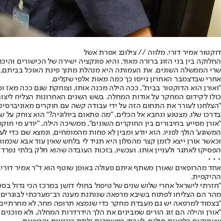
דוקטור אמיר דורי. מלווה // צילום: אפרת אשל
החלוקה בין בני הזוג ברורה מאוד, והיא פונקציה ישירה של הכישורים והי
שרי הממשלה השונים. את העמותה היא מנהלת מתוך פינת האוכל בביתם, מ
אחרי שבדצמבר האחרון גייסו כך כמה מאות אלפי שקלים.
"ואורן הוא הדוקטור בבית", ככה הילה מכנה אותו, וצוחקת שגם ככה מאז ו
כולו לקידום המחקר על אודות המחלה. בשש השנים האחרונות הצליח ליצור קשרים הדוקים 
"הצלחנו לעורר את התחום הזה על ידי עבודה קשה עם חוקרים מאוניברסיטאות
בדרכו שלו, מצטנע ונחבא אל הכלים. "מה פתאום ביולוגיה?" הוא צוחק על 
"אורן מסייע בחיבורים בין החוקרים השונים", ממשיכה הילה, "יודע מי חו
המשוגע' הולך לפניו. הוא יודע ומבין לא פחות מהמומחים, ונמצא שם כדי 
וכאשר אורן ייצא לזמן קצר מהסלון היא תגיד לי בלחש שאין עוד אבא שכמ
הפסיקו לאתגר ולעניין אותו. ועכשיו, בזכות העובדה שהוא חלק בלתי נפרד
• • •
אחד מהרופאים שאורן משתף איתם פעולה באופן שוטף הוא ד"ר אמיר דורי
ההיקפית.
"חזרתי לישראל אחרי שלוש שנים של טיפול בחולי דושן במרכז הכי גדול בסנט
מהר הם הצליחו לפתוח בשיבא מרפאה שנותנת מענה רב־מערכתי לבוגרי
"בצמוד למרפאה יש גם מעבדת מחקר כדי שנמצא תרופה מחר, לא מחרתיים. 
"אורן והילה הם זוג הורים שמבינים את הלך הידרדרות המחלה, ולא מוכנים 