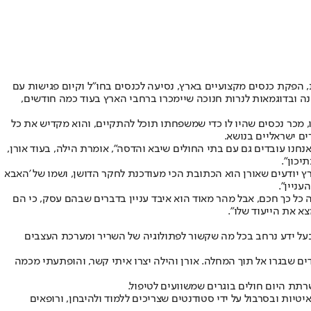
, הפקת כנסים מקצועיים בארץ, נסיעה לכנסים בחו"ל וקיום פגישות עם
ובדוגמאות לנרות חנוכה שיימכרו ברחבי הארץ בעוד כמה חודשים,
ו, מכר נכסים שהיו לו כדי שמשפחתו תוכל להתקיים, והוא מקדיש את כל
נחנו עובדים גם עם בתי החולים שיבא והדסה", אומרת הילה, בעוד אורן,
יכון".
ארץ יודעים שאורן הוא הכתובת הכי מעודכנת לחקר הדושן, ושמו של 'האבא
ניין".
כל כך חכם, אבל מהר מאוד הוא איבד עניין בדברים שבהם עסק, כי הם
א את הייעוד שלו".
בעל ידע נרחב בכל מה שקשור לפתולוגיה של השריר ומערכת העצבים
לדים שבגרו אל תוך המחלה. אורן והילה יצרו איתי קשר, והופתעתי מכמה
תת היום חולים בוגרים שמשוועים לטיפול.
יטיות ובסרבול על ידי סטודנטים שצריכים ללמוד ולהיבחן, ורופאים