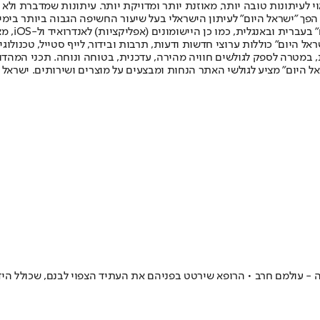
לעיתונות טובה יותר, מאוזנת יותר ומדויקת יותר. עיתונות שמדברת ולא צ
שלום. המהדורה המודפסת הראשונה פורסמה ב-30 ביולי 2007, וב-2010 הפך "ישראל היום" לעיתון הישראלי בעל שי
לחמנוביץ,
ל היום" כוללות ערוצי חדשות ודעות, תרבות ובידור, לייף סטייל, טכנולוגיה
ברית, במטרה לספק לגולשים חוויה מהירה, עדכנית, בטוחה ונוחה. תכני המה
ל היום" מציע לגולשי האתר הנחות ומבצעים על מוצרים ושירותים. ישראל 
ירה - עולמם חרב • הרופא שירטט בפניהם את העתיד הצפוי לבנם, שכולל הי