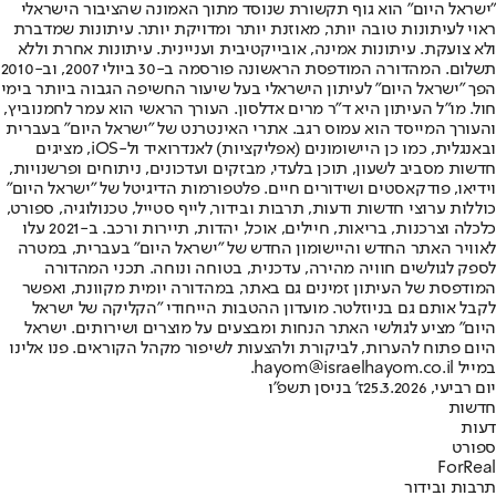
"ישראל היום" הוא גוף תקשורת שנוסד מתוך האמונה שהציבור הישראלי
ראוי לעיתונות טובה יותר, מאוזנת יותר ומדויקת יותר. עיתונות שמדברת
ולא צועקת. עיתונות אמינה, אובייקטיבית ועניינית. עיתונות אחרת וללא
תשלום. המהדורה המודפסת הראשונה פורסמה ב-30 ביולי 2007, וב-2010
הפך "ישראל היום" לעיתון הישראלי בעל שיעור החשיפה הגבוה ביותר בימי
חול. מו"ל העיתון היא ד"ר מרים אדלסון. העורך הראשי הוא עמר לחמנוביץ,
והעורך המייסד הוא עמוס רגב. אתרי האינטרנט של "ישראל היום" בעברית
ובאנגלית, כמו כן היישומונים (אפליקציות) לאנדרואיד ול-iOS, מציגים
חדשות מסביב לשעון, תוכן בלעדי, מבזקים ועדכונים, ניתוחים ופרשנויות,
וידיאו, פודקאסטים ושידורים חיים. פלטפורמות הדיגיטל של "ישראל היום"
כוללות ערוצי חדשות ודעות, תרבות ובידור, לייף סטייל, טכנולוגיה, ספורט,
כלכלה וצרכנות, בריאות, חיילים, אוכל, יהדות, תיירות ורכב. ב-2021 עלו
לאוויר האתר החדש והיישומון החדש של "ישראל היום" בעברית, במטרה
לספק לגולשים חוויה מהירה, עדכנית, בטוחה ונוחה. תכני המהדורה
המודפסת של העיתון זמינים גם באתר, במהדורה יומית מקוונת, ואפשר
לקבל אותם גם בניוזלטר. מועדון ההטבות הייחודי "הקליקה של ישראל
היום" מציע לגולשי האתר הנחות ומבצעים על מוצרים ושירותים. ישראל
היום פתוח להערות, לביקורת ולהצעות לשיפור מקהל הקוראים. פנו אלינו
במייל hayom@israelhayom.co.il.
יום רביעי, 25.3.2026
ז' בניסן תשפ"ו
חדשות
דעות
ספורט
ForReal
תרבות ובידור