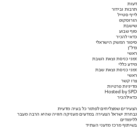
דעות
תרבות ובידור
לייף סטייל
הורוסקופ
שישבת
סוף שבוע
כדאי להכיר
סיפור המשק הישראלי
נדל"ן
ראשי
זמני כניסת וצאת השבת
מידע כללי
זמני כניסת וצאת שבת
ראשי
צרו קשר
מדיניות פרטיות
Hosted by SPD
כדאי
להכיר
הצעירים שמצליחים לפתור כל בעיה מדעית
נבחרת ישראל הצעירה במדעים מעניקה חוויה שהיא הרבה מעבר
ללימודים
בשיתוף מרכז מדעני העתיד