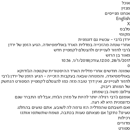
אוכל
מגזין
אנחנו מגייסים
English
X
סלבס
מקומי
ירדן ג'רבי - עכשיו גם דוגמנית
אחרי שנחה מהזכייה במדלית הארד באולימפיאדה, הגיע הזמן של ירדן
ג'רבי לחזור לעניינים ולהצטלם לקמפיין חדש
מאור בן הרוש
28/5/2017, 12:00
,עודכן
1/1/2018, 10:36
0
שמונה חודשים אחרי מדלית הארד ההיסטורית שקטפה הג'ודוקא
באולימפיאדה, והמנוחה שבאה בעקבות הזכייה - הגיע הזמן של ירדן ג'רבי
לחזור לעניינים, ואין דרך טובה מזה כמו להצטלם לקמפיין הספורט הנחשק
של המותג ריבוק.
צילום: משה בן שמחון
אומנם ג׳רבי רגילה יותר להיות על מזרן הג'ודו, אבל לנו התברר שגם
כדוגמנית היא לא רעה.
ואם חשבתם שהמדליה הזו גרמה לה לשובע, אתם טועים בהחלט.
טעינו? נתקן! אם מצאתם טעות בכתבה, נשמח שתשתפו אותנו
רכילות
מדורים
ספורט