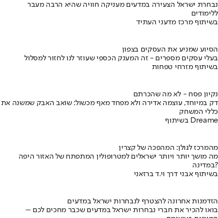
נבחרת ישראל הצעירה במדעים מעניקה חוויה שהיא הרבה מעבר
ללימודים
בשיתוף מרכז מדעני העתיד
הסיוע שמניע את העסקים בצפון
בעלי עסקים מספרים - זה המענק הכספי שעוזר לנו לחזור למסלול
בשיתוף מזרחי טפחות
נקיון פסח - לא מה שהכרתם
דק במיוחד, עוצמה אדירה ולא מפחד מאף מכשול: שואב האבק שמשנה את
כללי המשחק
בשיתוף Dreame
מהמרכז לגולן: המהפכה של קצרין
מה מושך יותר ויותר ישראלים למטרופולין המתפתח של האזור היפה
במדינה?
בשיתוף אבני דרך וי.ד ברזאני
הזדמנות אחרונה להצטרף לנבחרות ישראל במדעים
בואו להכיר את חברי נבחרות ישראל במדעים שכבר מחכים לכם –