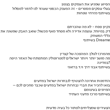
הסיוע שמניע את העסקים בצפון
בעלי עסקים מספרים - זה המענק הכספי שעוזר לנו לחזור למסלול
בשיתוף מזרחי טפחות
נקיון פסח - לא מה שהכרתם
דק במיוחד, עוצמה אדירה ולא מפחד מאף מכשול: שואב האבק שמשנה את
כללי המשחק
בשיתוף Dreame
מהמרכז לגולן: המהפכה של קצרין
מה מושך יותר ויותר ישראלים למטרופולין המתפתח של האזור היפה
במדינה?
בשיתוף אבני דרך וי.ד ברזאני
הזדמנות אחרונה להצטרף לנבחרות ישראל במדעים
בואו להכיר את חברי נבחרות ישראל במדעים שכבר מחכים לכם –
המיונים בעיצומם
בשיתוף מרכז מדעני העתיד
הצעירים שמצליחים לפתור כל בעיה מדעית