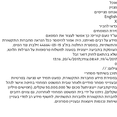
אוכל
מגזין
אנחנו מגייסים
English
X
כדאי להכיר
זירת המומחים
עו”ד נועם קוריס: כך אפשר לעצור את הספאם
מידע על רבים מאיתנו, היה אמור להימסר ככל הנראה מחברות התקשורת
והתשתיות, במסגרת החלטה בת"צ 44664-03-15 זילברג נגד הפיס,
העוסקת בתביעה ייצוגית בטענה למשלוח פרסומות על הגרלות הלוטו,
שלא בהתאם לחוק דואר זבל
19/4/2017, 08:49
,עודכן
20/4/2017, 13:16
0
צילום: //
תוכן בשיתוף מסחרי
במסירת מידע מחברות התקשורת, כמעט תמיד יש פגיעה בפרטיות
ובענייני מסחר סודיים ולאחר שבית המשפט המחוזי בחיפה אישר לנהל
בתיק
תביעה ייצוגית
על סכום של 50,000,000 שקלים, (חמישים מיליון
שקלים), ניתנו על ידי בית המשפט המחוזי לאחרונה, גם צווים רחבים
לחברות התקשורת ולחברות התשתיות, לחשוף מידע רב למדי בעניין
שיחות נכנסות ויוצאות ובעניין מסרונים.