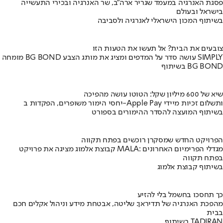
פסגת האנרגיה במעמד שגריר ארה"ב, שר האנרגיה ובכירי התעשייה
בישראל ובעולם
בשיתוף המכון הישראלי לאנרגיה ולסביבה
צובעים את הבית? אל תעשו את הטעות הזו
מומחה BG BOND עושה סדר על המדפים ומציג את מותג הצבע SIMPLY
בשיתוף BG BOND
שיא של 600 מיליון שקל: הטוטו עושה מהפיכה
יחסי הימור משופרים, הפקדות ב-Apple Pay ותשלום זכיות מיידי
בשיתוף המועצה להסדר ההימורים בספורט
הפרויקט החדש שמסקרן רוכשים בפתח תקווה
קבוצת אלמוג מציגה את פרויקט MALA: מגדלי הפרימיום האחרונים
בפתח תקווה
בשיתוף קבוצת אלמוג
כך תחסכו בחשמל בלי להזיע
מהפכת האנרגיה של תדיראן: שליטה, אבטחת מידע וניהול אקלים חכם
בבית
בשיתוף TADIRAN