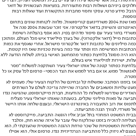
החלטות רבות אשר שימשו עילה לערעורים בבית המשפט העליון, הצדדים
חלוקים ביניהם ושאלות רבות מתעוררות, במציאות העכשווית של דואר
הזבל, מידע פרטי, עסקי וחסוי מחברות התקשורת ועוד שאלות רבות
נוספות.
מאז שנת 2004 משרדי
נועם קוריס
ושות’, מלווה לקוחות שונים בתחום
האינטרנט והשיווק בדואר אלקטרוני. אני זוכר שבשנת 2004 פנה אל
משרדי בחור צעיר עם סיפור מדהים בפיו, הוא אסף בהצלחה רשימת
כתובות מייל (דואר אלקטרוני), של בערך מיליארד איש מכל העולם, ומתוכן
כמה מיליונים של כתובות דואר אלקטרוני מישראל. אחרי שאסף את כמות
הכתובות המרשימה הזו ופתר עוד כמה בעיות טכניות שאז היו קטנות,
הוא היה מסוגל בלחיצת כפתור מהמחשב האישי בביתו, לשלוח הודעה ללא
עלות, ישירות למיליארד איש בעולם.
בלחיצת כפתור קטנה של אותו ישראלי צעיר השתקפה למשלוח “מסר
לאנושות” ממש, או אם בחר לממש את הצד הכספי- פרסום לכל עסק או כל
מטרה.
אז בזמנו הסתבר, שמשלוח קל ובחינם של הלקוח הצעיר שלי, מעמיס לא
מעט עלויות ומשאבים על החברה שהייתה צריכה לשלם על השרתים
האדירים שנדרשו למשלוח כל ההודעות, חברת מייקרוסופט, שהגישה נגדו
תביעה על מאות מיליוני שקלים, בטענתה שאותו ישראלי צעיר מצליח
לתפוס את רוב התעבורה באינטרנט הישראלי, ובעצם שלחה אותו היישר
אל משרדי, לצורך הגנה מתביעתה.
בבית המשפט המחוזי בתל אביב אליו הוגשה התביעה, מייקרוספט לא
הצליחה להוכיח בזמנו שהלקוח שלי עובר על איזה שהוא חוק, ומלבד
העלויות המשפטיות של שכר טרחת ההגנה המשפטית שהענקתי לו, הוא
בעצם לא ניזוק כלל מהתביעה הגרנדיוזית נגדו. פרסום אולי, הוא אפילו