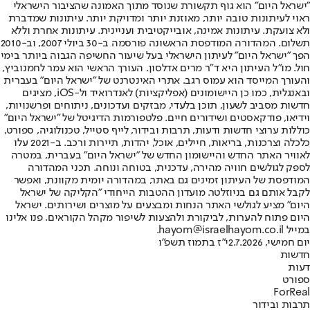
"ישראל היום" הוא גוף תקשורת שנוסד מתוך האמונה שהציבור הישראלי
ראוי לעיתונות טובה יותר, מאוזנת יותר ומדויקת יותר. עיתונות שמדברת
ולא צועקת. עיתונות אמינה, אובייקטיבית ועניינית. עיתונות אחרת וללא
תשלום. המהדורה המודפסת הראשונה פורסמה ב-30 ביולי 2007, וב-2010
הפך "ישראל היום" לעיתון הישראלי בעל שיעור החשיפה הגבוה ביותר בימי
חול. מו"ל העיתון היא ד"ר מרים אדלסון. העורך הראשי הוא עמר לחמנוביץ,
והעורך המייסד הוא עמוס רגב. אתרי האינטרנט של "ישראל היום" בעברית
ובאנגלית, כמו כן היישומונים (אפליקציות) לאנדרואיד ול-iOS, מציגים
חדשות מסביב לשעון, תוכן בלעדי, מבזקים ועדכונים, ניתוחים ופרשנויות,
וידיאו, פודקאסטים ושידורים חיים. פלטפורמות הדיגיטל של "ישראל היום"
כוללות ערוצי חדשות ודעות, תרבות ובידור, לייף סטייל, טכנולוגיה, ספורט,
כלכלה וצרכנות, בריאות, חיילים, אוכל, יהדות, תיירות ורכב. ב-2021 עלו
לאוויר האתר החדש והיישומון החדש של "ישראל היום" בעברית, במטרה
לספק לגולשים חוויה מהירה, עדכנית, בטוחה ונוחה. תכני המהדורה
המודפסת של העיתון זמינים גם באתר, במהדורה יומית מקוונת, ואפשר
לקבל אותם גם בניוזלטר. מועדון ההטבות הייחודי "הקליקה של ישראל
היום" מציע לגולשי האתר הנחות ומבצעים על מוצרים ושירותים. ישראל
היום פתוח להערות, לביקורת ולהצעות לשיפור מקהל הקוראים. פנו אלינו
במייל hayom@israelhayom.co.il.
יום חמישי, 2.7.2026
י"ז בתמוז תשפ"ו
חדשות
דעות
ספורט
ForReal
תרבות ובידור