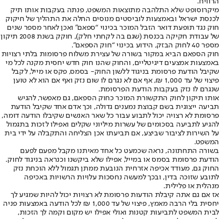
הרוויח.
מיקרוסופט שלא התלהבה מתוצאות המשפט, פנתה בעקבות אותו תיק
לכנסת ישראל ובאמצעות לוביסטים מנוסים החלה את התהליך של חיקוק
חוק נגד תופעת דואר הזבל המוכר בכינוי “ספאם” ואכן לאחר מספר שנים
של עבודת חקיקה בכנסת (שגם בה לקחתי חלק), חוקק בשנת 2008 תיקון
מספר 40 לחוק הבזק, הידוע בכינוי “חוק הספאם”.
חוק הספאם הביא במקור בשורה של עצירת משלוח פרסומות בלתי רצויות
באמצעות אמצעים דיגיטליים, והחוק שהנו חוק חדש יחסית מקנה לכל מי
שקיבל הודעת פרסומת בניגוד ללשון החוק- בסמס, פקס או מייל, לקבל
פיצוי של עד 1,000 ₪, אף אם לא נגרם לו שום נזק ואף אם הוא לא טוען
שנגרם לו נזק בעקבות הודעת הפרסומת.
אותו תיקון לחוק התקשורת המוכר כחוק הספאם, גם מאפשר, להגיש
תביעה ייצוגית בשם קבוצת נמענים גדולה, וכך אדם אחד שקיבל הודעת
פרסומת לא רצויה יכול לתבוע עבור כל שאר האנשים שקיבלו הודעה דומה,
להגיע לתביעה בסכומים של עשרות מיליוני שקלים ואפילו לזכות בתגמול
על השירות לציבור שביצע, אם תביעתו אכן הצליחה והתקבלה על ידי בית
המשפט.
בשורה התחתונה, נראה שכמעט כל אחד מאיתנו מקבל מפעם לפעם
הודעת פרסומת בסמס או במייל, אפילו שלא ביקשנו וכנראה בניגוד לחוק.
החוק גם, מעודד אכיפה אזרחית הנובעת ממתן תגמול ללא הוכחת נזק
לתובע שזוכה בדין, ובכך למעשה נחסכות עלויות הרשויות באכיפה
מנהלית או פלילית.
אז אם גם אתה קיבלת הודעות פרסומת לא רצויות יכול להיות שמגיע לך
יחסית בלי הרבה מאמץ, פיצוי של עד 1,000 ₪ לכל הודעה באמצעות פניה
לבית המשפט לתביעות קטנות ואולי אפילו יש מקום וקמה לך הזכות,