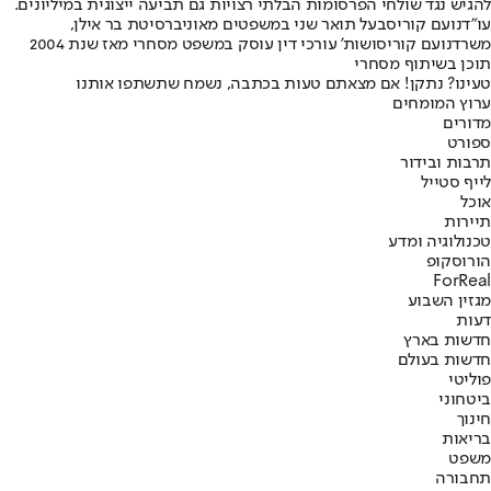
להגיש נגד שולחי הפרסומות הבלתי רצויות גם תביעה ייצוגית במיליונים.
עו”ד
נועם קוריס
בעל תואר שני במשפטים מאוניברסיטת בר אילן,
משרד
נועם קוריס
ושות’ עורכי דין עוסק במשפט מסחרי מאז שנת 2004
תוכן בשיתוף מסחרי
טעינו? נתקן! אם מצאתם טעות בכתבה, נשמח שתשתפו אותנו
ערוץ המומחים
מדורים
ספורט
תרבות ובידור
לייף סטייל
אוכל
תיירות
טכנולוגיה ומדע
הורוסקופ
ForReal
מגזין השבוע
דעות
חדשות בארץ
חדשות בעולם
פוליטי
ביטחוני
חינוך
בריאות
משפט
תחבורה