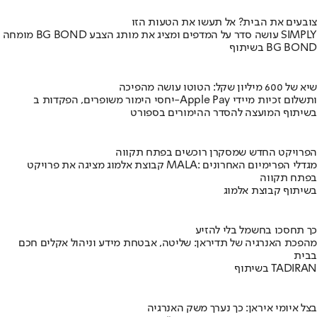
צובעים את הבית? אל תעשו את הטעות הזו
מומחה BG BOND עושה סדר על המדפים ומציג את מותג הצבע SIMPLY
בשיתוף BG BOND
שיא של 600 מיליון שקל: הטוטו עושה מהפיכה
יחסי הימור משופרים, הפקדות ב-Apple Pay ותשלום זכיות מיידי
בשיתוף המועצה להסדר ההימורים בספורט
הפרויקט החדש שמסקרן רוכשים בפתח תקווה
קבוצת אלמוג מציגה את פרויקט MALA: מגדלי הפרימיום האחרונים
בפתח תקווה
בשיתוף קבוצת אלמוג
כך תחסכו בחשמל בלי להזיע
מהפכת האנרגיה של תדיראן: שליטה, אבטחת מידע וניהול אקלים חכם
בבית
בשיתוף TADIRAN
בצל איומי איראן: כך נערך משק האנרגיה