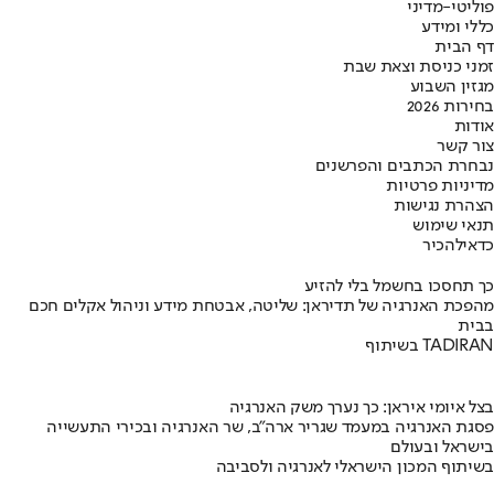
פוליטי-מדיני
כללי ומידע
דף הבית
זמני כניסת וצאת שבת
מגזין השבוע
בחירות 2026
אודות
צור קשר
נבחרת הכתבים והפרשנים
מדיניות פרטיות
הצהרת נגישות
תנאי שימוש
כדאי
להכיר
כך תחסכו בחשמל בלי להזיע
מהפכת האנרגיה של תדיראן: שליטה, אבטחת מידע וניהול אקלים חכם
בבית
בשיתוף TADIRAN
בצל איומי איראן: כך נערך משק האנרגיה
פסגת האנרגיה במעמד שגריר ארה"ב, שר האנרגיה ובכירי התעשייה
בישראל ובעולם
בשיתוף המכון הישראלי לאנרגיה ולסביבה