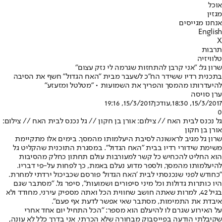
אוכל
מגזין
אנחנו מגייסים
English
X
תרבות
טלוויזיה
שרון גל: "אני קרבן להתחזות שגרמה לי נזק עצום"
בתכנית רדיו ששידר הח"כ לשעבר מבית "האח הגדול" חשף את הסיבה
להיעדרותו מהמסך והפריך את השמועות • "מטלטל ומזעזע"
ערן סויסה
15/3/2017, 18:30
,עודכן
15/3/2017, 19:16
0
גל נכנס לבית האח // צילום: אורן בן חקון // גל נכנס לבית האח // צילום:
אורן בן חקון
שרון גל מגיב לראשונה לסיבת היעלמותו מהמסך. בימים אלו מתקיימת
משימת שידורי רדיו בבית "האח הגדול". במסגרת התוכנית שהקליט גל
הוא החליט להכחיש כל קשר למעורבות עולם תחתון כחלק מהסיבות
להיעלמותו מהמסך, ולספר מדוע נעלם באמת, כך לפחות על-פי דבריו.
"כחודש לפני שנכנסתי לבית 'האח הגדול' פורסם שכביכול ירדתי למחרת.
היו כותרות גדולות וכל מיני סיפורים ושמועות", סיפר גל. "מסתבר שגם
בגיל 42, למרות שאתה חושב שחווית הכל ואתה מספיק עירני, מחודד ולא
איבדת את התמימות, מסתבר שאי אפשר לדעת אף פעם".
על האירוע שגרם לו להיעלם הוא מספר: "הכל התחיל יום אחד אחרי
שקיבלתי הודעה בפייסבוק מבחורה שלא הכרתי. אני בדרך כלל לא עונה,