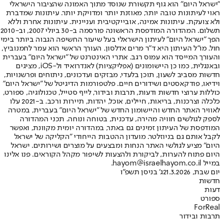
"ישראל היום" הוא גוף תקשורת שנוסד מתוך האמונה שהציבור הישראלי
ראוי לעיתונות טובה יותר, מאוזנת יותר ומדויקת יותר. עיתונות שמדברת
ולא צועקת. עיתונות אמינה, אובייקטיבית ועניינית. עיתונות אחרת וללא
תשלום. המהדורה המודפסת הראשונה פורסמה ב-30 ביולי 2007, וב-2010
הפך "ישראל היום" לעיתון הישראלי בעל שיעור החשיפה הגבוה ביותר בימי
חול. מו"ל העיתון היא ד"ר מרים אדלסון. העורך הראשי הוא עמר לחמנוביץ,
והעורך המייסד הוא עמוס רגב. אתרי האינטרנט של "ישראל היום" בעברית
ובאנגלית, כמו כן היישומונים (אפליקציות) לאנדרואיד ול-iOS, מציגים
חדשות מסביב לשעון, תוכן בלעדי, מבזקים ועדכונים, ניתוחים ופרשנויות,
וידיאו, פודקאסטים ושידורים חיים. פלטפורמות הדיגיטל של "ישראל היום"
כוללות ערוצי חדשות ודעות, תרבות ובידור, לייף סטייל, טכנולוגיה, ספורט,
כלכלה וצרכנות, בריאות, חיילים, אוכל, יהדות, תיירות ורכב. ב-2021 עלו
לאוויר האתר החדש והיישומון החדש של "ישראל היום" בעברית, במטרה
לספק לגולשים חוויה מהירה, עדכנית, בטוחה ונוחה. תכני המהדורה
המודפסת של העיתון זמינים גם באתר, במהדורה יומית מקוונת, ואפשר
לקבל אותם גם בניוזלטר. מועדון ההטבות הייחודי "הקליקה של ישראל
היום" מציע לגולשי האתר הנחות ומבצעים על מוצרים ושירותים. ישראל
היום פתוח להערות, לביקורת ולהצעות לשיפור מקהל הקוראים. פנו אלינו
במייל hayom@israelhayom.co.il.
יום שבת, 21.3.2026
ג' בניסן תשפ"ו
חדשות
דעות
ספורט
ForReal
תרבות ובידור