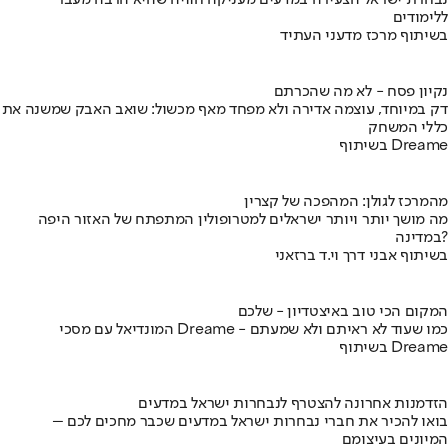
נבחרת ישראל הצעירה במדעים מעניקה חוויה שהיא הרבה מעבר
ללימודים
בשיתוף מרכז מדעני העתיד
נקיון פסח - לא מה שהכרתם
דק במיוחד, עוצמה אדירה ולא מפחד מאף מכשול: שואב האבק שמשנה את
כללי המשחק
בשיתוף Dreame
מהמרכז לגולן: המהפכה של קצרין
מה מושך יותר ויותר ישראלים למטרופולין המתפתח של האזור היפה
במדינה?
בשיתוף אבני דרך וי.ד ברזאני
המקום הכי טוב באיצטדיון - שלכם
המונדיאל עם מסכי Dreame - כמו שעוד לא ראיתם ולא שמעתם
בשיתוף Dreame
הזדמנות אחרונה להצטרף לנבחרות ישראל במדעים
בואו להכיר את חברי נבחרות ישראל במדעים שכבר מחכים לכם –
המיונים בעיצומם