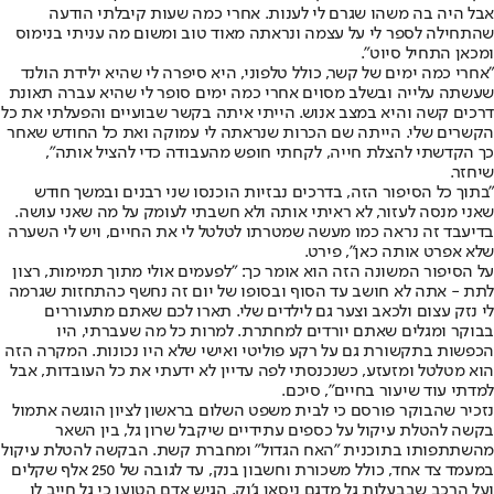
אבל היה בה משהו שגרם לי לענות. אחרי כמה שעות קיבלתי הודעה
שהתחילה לספר לי על עצמה ונראתה מאוד טוב ומשום מה עניתי בנימוס
ומכאן התחיל סיוט".
"אחרי כמה ימים של קשר, כולל טלפוני, היא סיפרה לי שהיא ילידת הולנד
שעשתה עלייה ובשלב מסוים אחרי כמה ימים סופר לי שהיא עברה תאונת
דרכים קשה והיא במצב אנוש. הייתי איתה בקשר שבועיים והפעלתי את כל
הקשרים שלי. הייתה שם הכרות שנראתה לי עמוקה ואת כל החודש שאחר
כך הקדשתי להצלת חייה, לקחתי חופש מהעבודה כדי להציל אותה",
שיחזר.
"בתוך כל הסיפור הזה, בדרכים נבזיות הוכנסו שני רבנים ובמשך חודש
שאני מנסה לעזור, לא ראיתי אותה ולא חשבתי לעומק על מה שאני עושה.
בדיעבד זה נראה כמו מעשה שמטרתו לטלטל לי את החיים, ויש לי השערה
שלא אפרט אותה כאן", פירט.
על הסיפור המשונה הזה הוא אומר כך: "לפעמים אולי מתוך תמימות, רצון
לתת - אתה לא חושב עד הסוף ובסופו של יום זה נחשף כהתחזות שגרמה
לי נזק עצום ולכאב וצער גם לילדים שלי. תארו לכם שאתם מתעוררים
בבוקר ומגלים שאתם יורדים למחתרת. למרות כל מה שעברתי, היו
הכפשות בתקשורת גם על רקע פוליטי ואישי שלא היו נכונות. המקרה הזה
הוא מטלטל ומזעזע, כשנכנסתי לפה עדיין לא ידעתי את כל העובדות, אבל
למדתי עוד שיעור בחיים", סיכם.
נזכיר שהבוקר פורסם כי לבית משפט השלום בראשון לציון הוגשה אתמול
בקשה להטלת עיקול על כספים עתידיים שיקבל שרון גל, בין השאר
מהשתתפותו בתוכנית "האח הגדול" ומחברת קשת. הבקשה להטלת עיקול
במעמד צד אחד, כולל משכורת וחשבון בנק, עד לגובה של 250 אלף שקלים
ועל הרכב שבבעלות גל מדגם ניסאן ג'וק, הגיש אדם הטוען כי גל חייב לו