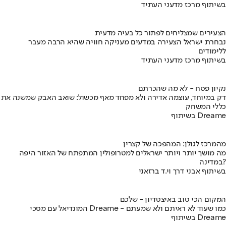
בשיתוף מרכז מדעני העתיד
הצעירים שמצליחים לפתור כל בעיה מדעית
נבחרת ישראל הצעירה במדעים מעניקה חוויה שהיא הרבה מעבר
ללימודים
בשיתוף מרכז מדעני העתיד
נקיון פסח - לא מה שהכרתם
דק במיוחד, עוצמה אדירה ולא מפחד מאף מכשול: שואב האבק שמשנה את
כללי המשחק
בשיתוף Dreame
מהמרכז לגולן: המהפכה של קצרין
מה מושך יותר ויותר ישראלים למטרופולין המתפתח של האזור היפה
במדינה?
בשיתוף אבני דרך וי.ד ברזאני
המקום הכי טוב באיצטדיון - שלכם
המונדיאל עם מסכי Dreame - כמו שעוד לא ראיתם ולא שמעתם
בשיתוף Dreame