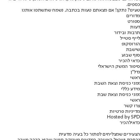
כספים.
טעינו? נתקן! אם מצאתם טעות בכתבה, נשמח שתשתפו אותנו
מדורים
ספורט
דעות
תרבות ובידור
לייף סטייל
הורוסקופ
שישבת
סוף שבוע
כדאי להכיר
סיפור המשק הישראלי
נדל"ן
ראשי
זמני כניסת וצאת השבת
מידע כללי
זמני כניסת וצאת שבת
ראשי
צרו קשר
מדיניות פרטיות
Hosted by SPD
כדאי
להכיר
הצעירים שמצליחים לפתור כל בעיה מדעית